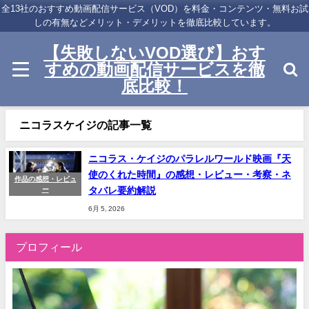
全13社のおすすめ動画配信サービス（VOD）を料金・コンテンツ・無料お試
しの有無などメリット・デメリットを徹底比較しています。
【失敗しないVOD選び】おす
すめの動画配信サービスを徹
底比較！
ニコラスケイジの記事一覧
ニコラス・ケイジのパラレルワールド映画『天
使のくれた時間』の感想・レビュー・考察・ネ
作品の感想・レビュ
タバレ要約解説
ー
6月 5, 2026
プロフィール