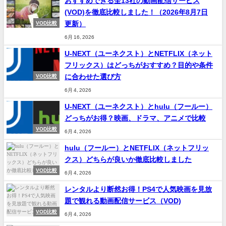
おすすめできる全13社の動画配信サービス
(VOD)を徹底比較しました！（2026年8月7日
更新）
VOD比較
6月 16, 2026
U-NEXT（ユーネクスト）とNETFLIX（ネット
フリックス）はどっちがおすすめ？目的や条件
に合わせた選び方
VOD比較
6月 4, 2026
U-NEXT（ユーネクスト）とhulu（フールー）
どっちがお得？映画、ドラマ、アニメで比較
VOD比較
6月 4, 2026
hulu（フールー）とNETFLIX（ネットフリッ
クス）どちらが良いか徹底比較しました
VOD比較
6月 4, 2026
レンタルより断然お得！PS4で人気映画を見放
題で観れる動画配信サービス（VOD)
VOD比較
6月 4, 2026