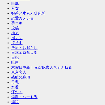
巨尻
巫女
御茶ノ水素人研究所
恋愛カノジョ
手コキ
投稿
拘束
指マン
援堂山
放尿・お漏らし
日本エロ党大学
日記
暗黒
木曜日更新！ AKNR素人ちゃんねる
東京恋人
残酷の絶頂
母乳
水着
汗だく
淫乱・ハード系
淫語