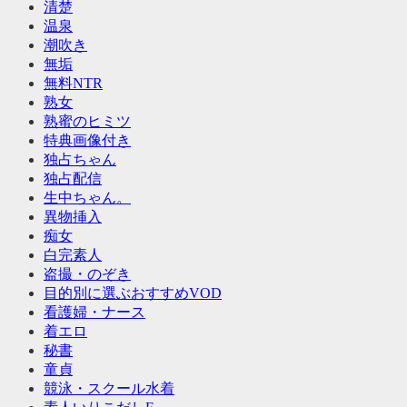
清楚
温泉
潮吹き
無垢
無料NTR
熟女
熟蜜のヒミツ
特典画像付き
独占ちゃん
独占配信
生中ちゃん。
異物挿入
痴女
白完素人
盗撮・のぞき
目的別に選ぶおすすめVOD
看護婦・ナース
着エロ
秘書
童貞
競泳・スクール水着