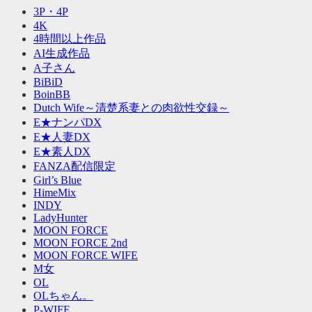
3P・4P
4K
4時間以上作品
AI生成作品
A子さん
BiBiD
BoinBB
Dutch Wife～清楚系妻との肉欲性交録～
E★ナンパDX
E★人妻DX
E★素人DX
FANZA配信限定
Girl’s Blue
HimeMix
INDY
LadyHunter
MOON FORCE
MOON FORCE 2nd
MOON FORCE WIFE
M女
OL
OLちゃん。
P-WIFE