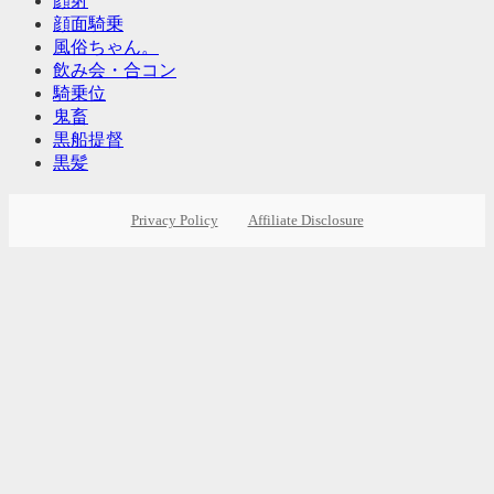
顔射
顔面騎乗
風俗ちゃん。
飲み会・合コン
騎乗位
鬼畜
黒船提督
黒髪
Privacy Policy
Affiliate Disclosure