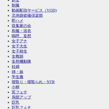
処女
制服
動画配信サービス（VOD)
北池袋盗撮倶楽部
即ハメ
収集家の会
和服・浴衣
嗚呼、妄想
女子アナ
女子大生
女子校生
女教師
妄想機動隊
妊婦
姉・妹
学生服
寝取り・寝取られ・NTR
小柄
尻フェチ
局部アップ
巨乳
巨乳フェチ