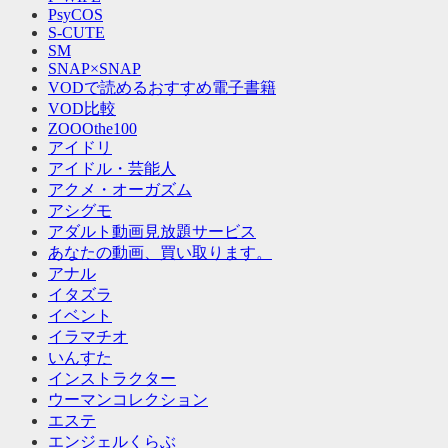
PsyCOS
S-CUTE
SM
SNAP×SNAP
VODで読めるおすすめ電子書籍
VOD比較
ZOOOthe100
アイドリ
アイドル・芸能人
アクメ・オーガズム
アシグモ
アダルト動画見放題サービス
あなたの動画、買い取ります。
アナル
イタズラ
イベント
イラマチオ
いんすた
インストラクター
ウーマンコレクション
エステ
エンジェルくらぶ