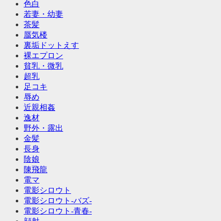
色白
若妻・幼妻
茶髪
蜃気楼
裏垢ドットえす
裸エプロン
貧乳・微乳
超乳
足コキ
辱め
近親相姦
逸材
野外・露出
金髪
長身
陰娘
陳飛龍
電マ
電影シロウト
電影シロウト-バズ-
電影シロウト-青春-