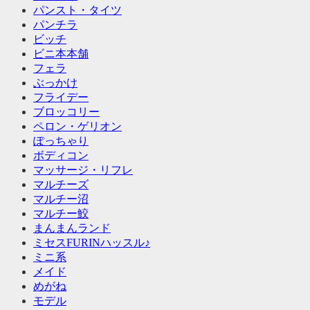
パンスト・タイツ
パンチラ
ビッチ
ビニ本本舗
フェラ
ぶっかけ
フライデー
ブロッコリー
ペロン・ゲリオン
ぽっちゃり
ボディコン
マッサージ・リフレ
マルチーズ
マルチー沼
マルチー鮫
まんまんランド
ミセスFURINハッスル♪
ミニ系
メイド
めがね
モデル