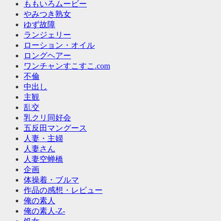
ももいろムービー
やみつき熟女
ゆず故障
ランジェリー
ローション・オイル
ロングヘアー
ワンチャンすこすこ.com
不倫
中出し
主観
乱交
乳クリ同好会
五反田マングース
人妻・主婦
人妻さん
人妻空蝉橋
企画
体操着・ブルマ
作品の感想・レビュー
俺の素人
俺の素人-Z-