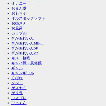
オナニー
おまん堂
おもちゃ
オルスタックソフト
お姉さん
お風呂
カップル
ぎがdeれいん
ぎがdeれいんMk-II
ぎがdeれいんSP
ぎがdeれいんZZ
キス・接吻
キャバ嬢・風俗嬢
ギャル
キャンギャル
くびれ
クンニ
ゲスヤミ
ゲリラ
コスプレ
ごっくん