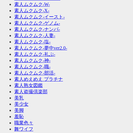
素人ムクムク-W-
素人ムクムク-X-
素人ムクムク-イースト-
素人ムクムク-ゲノム-
素人ムクムク-ナンパ-
素人ムクムク-人妻-
素人ムクムク-塩-
素人ムクムク-夢中ver2.0-
素人ムクムク-礼ぷ-
素人ムクムク-神-
素人ムクムク-職-
素人ムクムク-部活-
素人めえめえ プラチナ
素人熟女図鑑
素人盗撮倶楽部
美乳
美少女
美脚
羞恥
職業色々
舞ワイフ