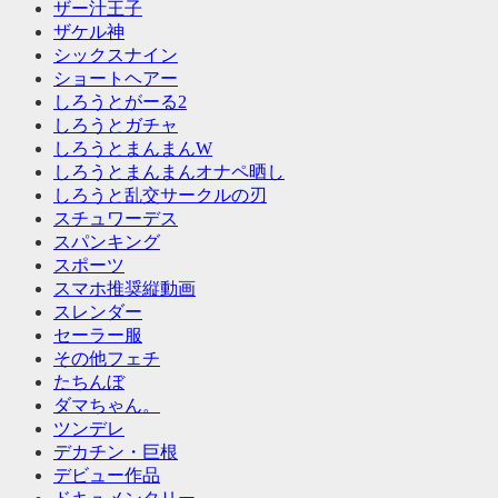
ザー汁王子
ザケル神
シックスナイン
ショートヘアー
しろうとがーる2
しろうとガチャ
しろうとまんまんW
しろうとまんまんオナペ晒し
しろうと乱交サークルの刃
スチュワーデス
スパンキング
スポーツ
スマホ推奨縦動画
スレンダー
セーラー服
その他フェチ
たちんぼ
ダマちゃん。
ツンデレ
デカチン・巨根
デビュー作品