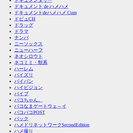
ドキュメンタリー
ドキュメント de ハメハメ
ドキュメントdeハメハメ Cum
ドピュCH
ドラッグ
ドラマ
ナンパ
ニーソックス
ニューハーフ
ネオシロウト
ネコミミ・獣系
ハーレム
パイズリ
パイパン
ハイビジョン
バイブ
パコちゃん。
パコなまゲートウェ～イ
パコパコPOST
バック
ハメドリネットワークSecondEdition
ハメ撮り