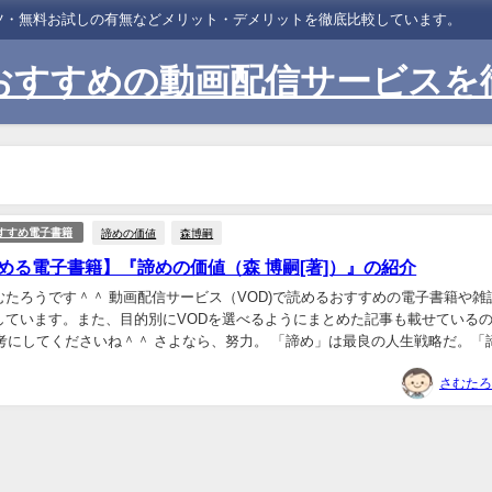
ンツ・無料お試しの有無などメリット・デメリットを徹底比較しています。
おすすめの動画配信サービスを
諦めの価値
森博嗣
すすめ電子書籍
読める電子書籍】『諦めの価値（森 博嗣[著]）』の紹介
むたろうです＾＾ 動画配信サービス（VOD)で読めるおすすめの電子書籍や雑
しています。また、目的別にVODを選べるようにまとめた記事も載せている
参考にしてくださいね＾＾ さよなら、努力。 「諦め」は最良の人生戦略だ。「
! 」という時代はもう終わった。何か...