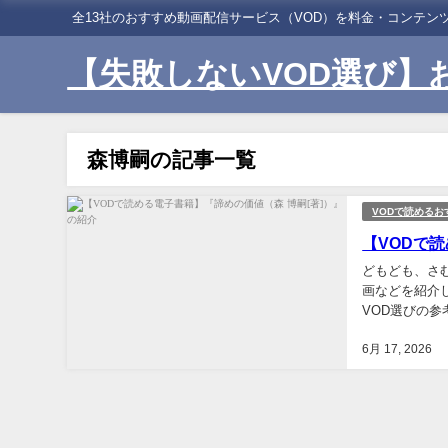
全13社のおすすめ動画配信サービス（VOD）を料金・コンテ
【失敗しないVOD選び】
森博嗣の記事一覧
VODで読めるお
【VODで
どもども、さ
画などを紹介
VOD選びの
な、頑張るんだ
6月 17, 2026