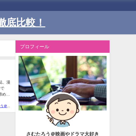
徹底比較！
プロフィール
誌、漫
ので
諦める
さむたろう＠映画やドラマ大好き
さむたろう＠映画やドラマ大好き