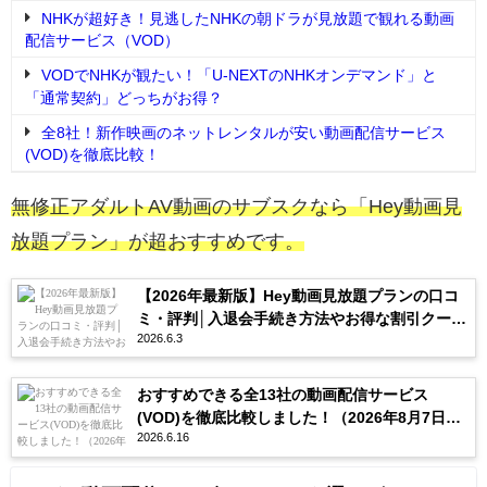
NHKが超好き！見逃したNHKの朝ドラが見放題で観れる動画
配信サービス（VOD）
VODでNHKが観たい！「U-NEXTのNHKオンデマンド」と
「通常契約」どっちがお得？
全8社！新作映画のネットレンタルが安い動画配信サービス
(VOD)を徹底比較！
無修正アダルトAV動画のサブスクなら「Hey動画見
放題プラン」が超おすすめです。
【2026年最新版】Hey動画見放題プランの口コ
ミ・評判│入退会手続き方法やお得な割引クーポ
2026.6.3
ンを紹介
おすすめできる全13社の動画配信サービス
(VOD)を徹底比較しました！（2026年8月7日更
2026.6.16
新）