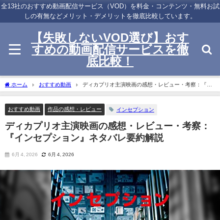
全13社のおすすめ動画配信サービス（VOD）を料金・コンテンツ・無料お試
しの有無などメリット・デメリットを徹底比較しています。
【失敗しないVOD選び】おす
すめの動画配信サービスを徹
底比較！
ホーム
おすすめ動画
ディカプリオ主演映画の感想・レビュー・考察：『イ
ンセプション』ネタバレ要約解説
おすすめ動画
作品の感想・レビュー
インセプション
ディカプリオ主演映画の感想・レビュー・考察：
『インセプション』ネタバレ要約解説
6月 4, 2026
6月 4, 2026