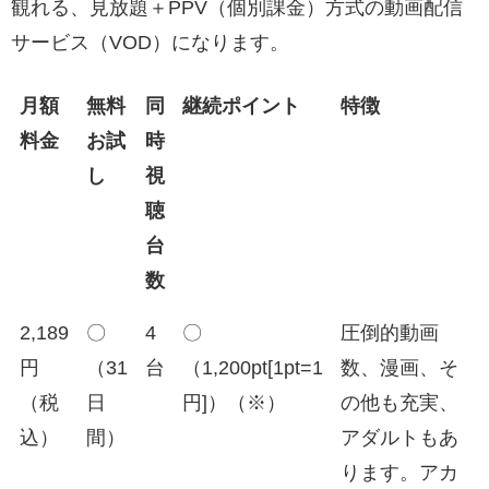
観れる、見放題＋PPV（個別課金）方式の動画配信
サービス（VOD）になります。
月額
無料
同
継続ポイント
特徴
料金
お試
時
し
視
聴
台
数
2,189
〇
4
〇
圧倒的動画
円
（31
台
（1,200pt[1pt=1
数、漫画、そ
（税
日
円]）（※）
の他も充実、
込）
間）
アダルトもあ
ります。アカ