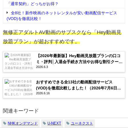
「通常契約」どっちがお得？
全8社！新作映画のネットレンタルが安い動画配信サービス
(VOD)を徹底比較！
無修正アダルトAV動画のサブスクなら「Hey動画見
放題プラン」が超おすすめです。
【2026年最新版】Hey動画見放題プランの口コ
ミ・評判│入退会手続き方法やお得な割引クーポ
2026.6.3
ンを紹介
おすすめできる全13社の動画配信サービス
(VOD)を徹底比較しました！（2026年7月6日更
2026.6.16
新）
関連キーワード
NHKオンデマンド
U-NEXT
ユーネクスト