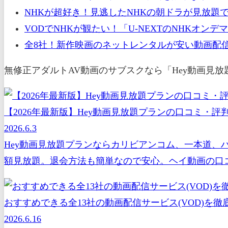
NHKが超好き！見逃したNHKの朝ドラが見放題
VODでNHKが観たい！「U-NEXTのNHKオ
全8社！新作映画のネットレンタルが安い動画配信
無修正アダルトAV動画のサブスクなら「Hey動画見
【2026年最新版】Hey動画見放題プランの口コミ・
2026.6.3
Hey動画見放題プランならカリビアンコム、一本道、
額見放題。退会方法も簡単なので安心。ヘイ動画の口コ
おすすめできる全13社の動画配信サービス(VOD)を徹底
2026.6.16