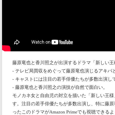
藤原竜也と香川照之が出演するドラマ「新しい王
- テレビ局買収をめぐって藤原竜也演じるアキバ
- キャストには注目の若手俳優たちが多数出演し
- 藤原竜也と香川照之の演技が自然で面白い。
モノカネ女と自由児の対立を描いた「新しい王様
す。注目の若手俳優たちが多数出演し、特に藤原竜
ったこのドラマがAmazon Primeでも視聴で