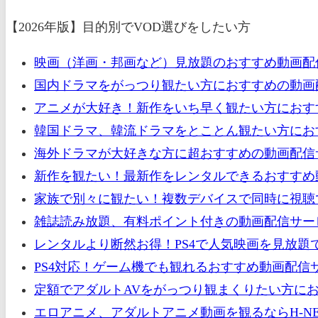
【2026年版】目的別でVOD選びをしたい方
映画（洋画・邦画など）見放題のおすすめ動画配
国内ドラマをがっつり観たい方におすすめの動画配
アニメが大好き！新作をいち早く観たい方におすす
韓国ドラマ、韓流ドラマをとことん観たい方におす
海外ドラマが大好きな方に超おすすめの動画配信サ
新作を観たい！最新作をレンタルできるおすすめ動
家族で別々に観たい！複数デバイスで同時に視聴
雑誌読み放題、有料ポイント付きの動画配信サー
レンタルより断然お得！PS4で人気映画を見放題
PS4対応！ゲーム機でも観れるおすすめ動画配信
定額でアダルトAVをがっつり観まくりたい方にお
エロアニメ、アダルトアニメ動画を観るならH-NE