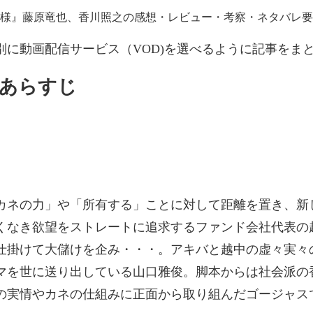
に動画配信サービス（VOD)を選べるように記事をま
あらすじ
カネの力」や「所有する」ことに対して距離を置き、新
くなき欲望をストレートに追求するファンド会社代表の越
仕掛けて大儲けを企み・・・。アキバと越中の虚々実々
マを世に送り出している山口雅俊。脚本からは社会派の
の実情やカネの仕組みに正面から取り組んだゴージャス