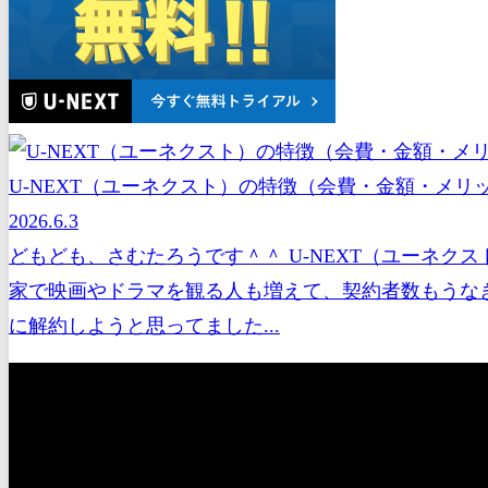
U-NEXT（ユーネクスト）の特徴（会費・金額・メ
2026.6.3
どもども、さむたろうです＾＾ U-NEXT（ユーネク
家で映画やドラマを観る人も増えて、契約者数もうな
に解約しようと思ってました...