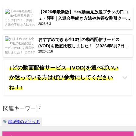
【2026年最新版】Hey動画見放題プランの口コ
ミ・評判│入退会手続き方法やお得な割引クーポ
2026.6.3
ンを紹介
おすすめできる全13社の動画配信サービス
(VOD)を徹底比較しました！（2026年8月7日更
2026.6.16
新）
↑どの動画配信サービス（VOD)を選べばいい
か迷っている方はぜひ参考にしてください
ね！↑
関連キーワード
鍵泥棒のメソッド