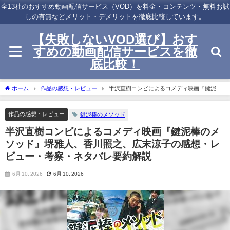
全13社のおすすめ動画配信サービス（VOD）を料金・コンテンツ・無料お試
しの有無などメリット・デメリットを徹底比較しています。
【失敗しないVOD選び】おす
すめの動画配信サービスを徹
底比較！
ホーム
作品の感想・レビュー
半沢直樹コンビによるコメディ映画『鍵泥棒
のメソッド』堺雅人、香川照之、広末涼子の感想・レビュー・考察・ネタバレ要約解
説
作品の感想・レビュー
鍵泥棒のメソッド
半沢直樹コンビによるコメディ映画『鍵泥棒のメ
ソッド』堺雅人、香川照之、広末涼子の感想・レ
ビュー・考察・ネタバレ要約解説
6月 10, 2026
6月 10, 2026