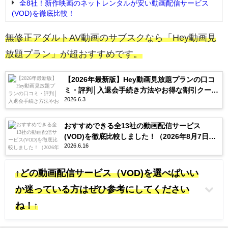
全8社！新作映画のネットレンタルが安い動画配信サービス
(VOD)を徹底比較！
無修正アダルトAV動画のサブスクなら「Hey動画見
放題プラン」が超おすすめです。
【2026年最新版】Hey動画見放題プランの口コ
ミ・評判│入退会手続き方法やお得な割引クーポ
2026.6.3
ンを紹介
おすすめできる全13社の動画配信サービス
(VOD)を徹底比較しました！（2026年8月7日更
2026.6.16
新）
↑どの動画配信サービス（VOD)を選べばいい
か迷っている方はぜひ参考にしてください
ね！↑