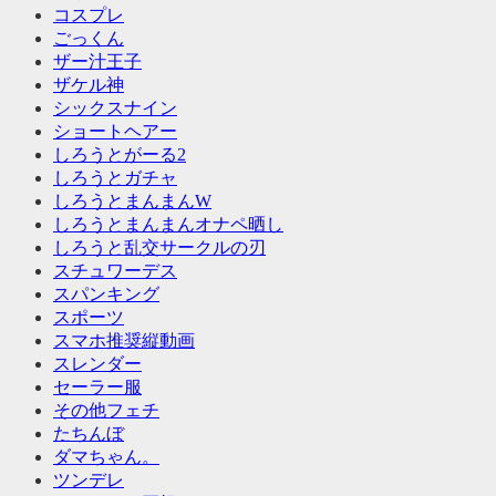
コスプレ
ごっくん
ザー汁王子
ザケル神
シックスナイン
ショートヘアー
しろうとがーる2
しろうとガチャ
しろうとまんまんW
しろうとまんまんオナペ晒し
しろうと乱交サークルの刃
スチュワーデス
スパンキング
スポーツ
スマホ推奨縦動画
スレンダー
セーラー服
その他フェチ
たちんぼ
ダマちゃん。
ツンデレ