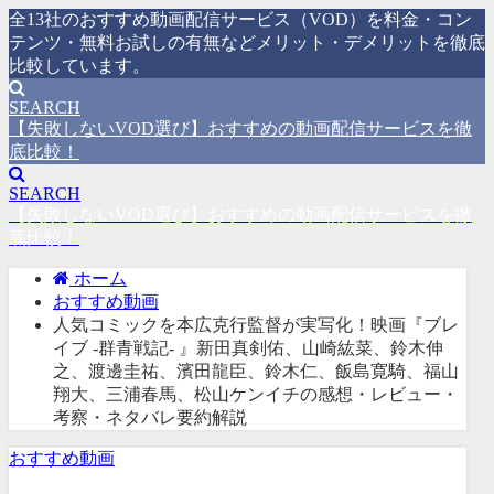
全13社のおすすめ動画配信サービス（VOD）を料金・コン
テンツ・無料お試しの有無などメリット・デメリットを徹底
比較しています。
SEARCH
【失敗しないVOD選び】おすすめの動画配信サービスを徹
底比較！
SEARCH
【失敗しないVOD選び】おすすめの動画配信サービスを徹
底比較！
ホーム
おすすめ動画
人気コミックを本広克行監督が実写化！映画『ブレ
イブ -群青戦記- 』新田真剣佑、山崎紘菜、鈴木伸
之、渡邊圭祐、濱田龍臣、鈴木仁、飯島寛騎、福山
翔大、三浦春馬、松山ケンイチの感想・レビュー・
考察・ネタバレ要約解説
おすすめ動画