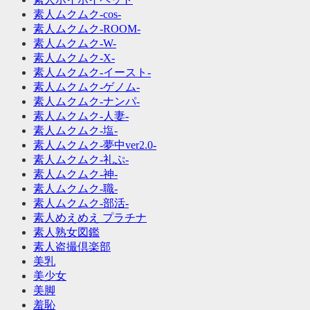
素人ムクムク-cos-
素人ムクムク-ROOM-
素人ムクムク-W-
素人ムクムク-X-
素人ムクムク-イースト-
素人ムクムク-ゲノム-
素人ムクムク-ナンパ-
素人ムクムク-人妻-
素人ムクムク-塩-
素人ムクムク-夢中ver2.0-
素人ムクムク-礼ぷ-
素人ムクムク-神-
素人ムクムク-職-
素人ムクムク-部活-
素人めえめえ プラチナ
素人熟女図鑑
素人盗撮倶楽部
美乳
美少女
美脚
羞恥