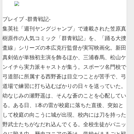
ブレイブ -群青戦記-
集英社「週刊ヤングジャンプ」で連載された笠原真
樹原作の人気コミック「群青戦記」を、「踊る大捜
査線」シリーズの本広克行監督が実写映画化。新田
真剣佑が単独初主演を飾るほか、三浦春馬、松山ケ
ンイチら実力派キャストが集う。スポーツ名門校で
弓道部に所属する西野蒼は目立つことが苦手で、弓
道場で練習に打ち込むばかりの日々を送っていた。
幼なじみの瀬野遥は、そんな蒼のことを心配してい
る。ある日、1本の雷が校庭に落ちた直後、突如と
して校庭の向こうに城が出現、校内には刀を持った
野武士たちがなだれ込んでくる。全校生徒がパニッ
クに陥る中、歴史マニアの蒼は、学校がまるごと戦