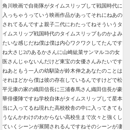
角川映画で自衛隊がタイムスリップして戦国時代に
入っちゃうっていう映画作品があってそれにねあの
されてるんですよ親子二代にわたってねそういうタ
イムスリップ戦国時代のタイムスリップものかよみ
たいな感じだね僕は僕は内心ワクワクしてたんです
ね大さじ2のあるかさんに山崎紘菜サンマルコの女
医さんじゃないんだけど東宝の女優さんみたいです
ねあともう一人の幼馴染が鈴木伸之あなたのことは
それほどから僕は彼の存在しているんですけどで松
平元康の家の織田信長に三浦春馬さん織田信長が豪
華俳優陣ですね学校自体がタイムスリップして星本
当に入ってるね現れた高校校舎の中に入ってきても
うなんかわけのわからない高校生まで次々と強くし
ていくシーンが展開されるんですねそのシーンが凄