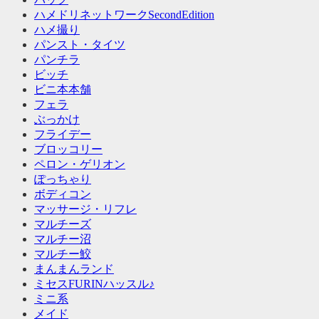
ハメドリネットワークSecondEdition
ハメ撮り
パンスト・タイツ
パンチラ
ビッチ
ビニ本本舗
フェラ
ぶっかけ
フライデー
ブロッコリー
ペロン・ゲリオン
ぽっちゃり
ボディコン
マッサージ・リフレ
マルチーズ
マルチー沼
マルチー鮫
まんまんランド
ミセスFURINハッスル♪
ミニ系
メイド