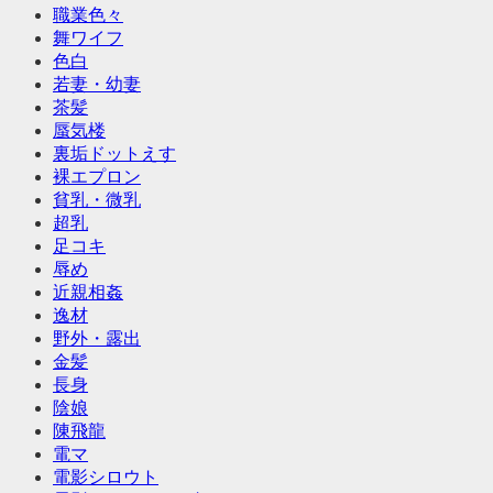
職業色々
舞ワイフ
色白
若妻・幼妻
茶髪
蜃気楼
裏垢ドットえす
裸エプロン
貧乳・微乳
超乳
足コキ
辱め
近親相姦
逸材
野外・露出
金髪
長身
陰娘
陳飛龍
電マ
電影シロウト