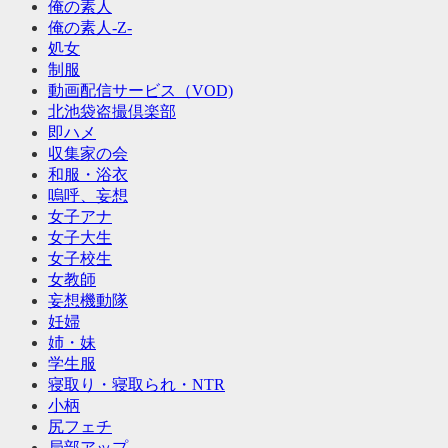
俺の素人
俺の素人-Z-
処女
制服
動画配信サービス（VOD)
北池袋盗撮倶楽部
即ハメ
収集家の会
和服・浴衣
嗚呼、妄想
女子アナ
女子大生
女子校生
女教師
妄想機動隊
妊婦
姉・妹
学生服
寝取り・寝取られ・NTR
小柄
尻フェチ
局部アップ