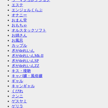
エステ
エンジェルくらぶ
オナニー
おまん堂
おもちゃ
オルスタックソフト
お姉さん
お風呂
カップル
ぎがdeれいん
ぎがdeれいんMk-II
ぎがdeれいんSP
ぎがdeれいんZZ
キス・接吻
キャバ嬢・風俗嬢
ギャル
キャンギャル
くびれ
クンニ
ゲスヤミ
ゲリラ