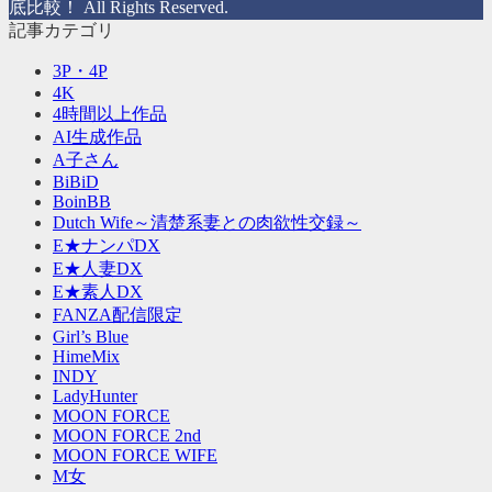
底比較！ All Rights Reserved.
記事カテゴリ
3P・4P
4K
4時間以上作品
AI生成作品
A子さん
BiBiD
BoinBB
Dutch Wife～清楚系妻との肉欲性交録～
E★ナンパDX
E★人妻DX
E★素人DX
FANZA配信限定
Girl’s Blue
HimeMix
INDY
LadyHunter
MOON FORCE
MOON FORCE 2nd
MOON FORCE WIFE
M女