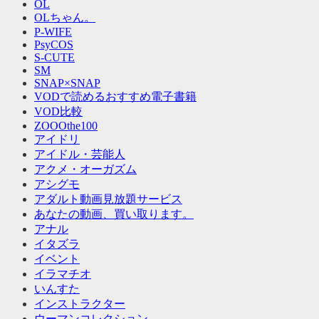
OL
OLちゃん。
P-WIFE
PsyCOS
S-CUTE
SM
SNAP×SNAP
VODで読めるおすすめ電子書籍
VOD比較
ZOOOthe100
アイドリ
アイドル・芸能人
アクメ・オーガズム
アシグモ
アダルト動画見放題サービス
あなたの動画、買い取ります。
アナル
イタズラ
イベント
イラマチオ
いんすた
インストラクター
ウーマンコレクション