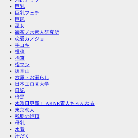
巨乳
巨乳フェチ
巨尻
巫女
御茶ノ水素人研究所
恋愛カノジョ
手コキ
投稿
拘束
指マン
援堂山
放尿・お漏らし
日本エロ党大学
日記
暗黒
木曜日更新！ AKNR素人ちゃんねる
東京恋人
残酷の絶頂
母乳
水着
汗だく