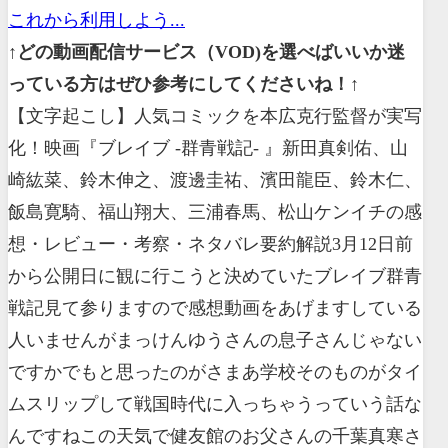
これから利用しよう...
↑どの動画配信サービス（VOD)を選べばいいか迷
っている方はぜひ参考にしてくださいね！↑
【文字起こし】人気コミックを本広克行監督が実写
化！映画『ブレイブ -群青戦記- 』新田真剣佑、山
崎紘菜、鈴木伸之、渡邊圭祐、濱田龍臣、鈴木仁、
飯島寛騎、福山翔大、三浦春馬、松山ケンイチの感
想・レビュー・考察・ネタバレ要約解説3月12日前
から公開日に観に行こうと決めていたブレイブ群青
戦記見て参りますので感想動画をあげますしている
人いませんがまっけんゆうさんの息子さんじゃない
ですかでもと思ったのがさまあ学校そのものがタイ
ムスリップして戦国時代に入っちゃうっていう話な
んですねこの天気で健友館のお父さんの千葉真寒さ