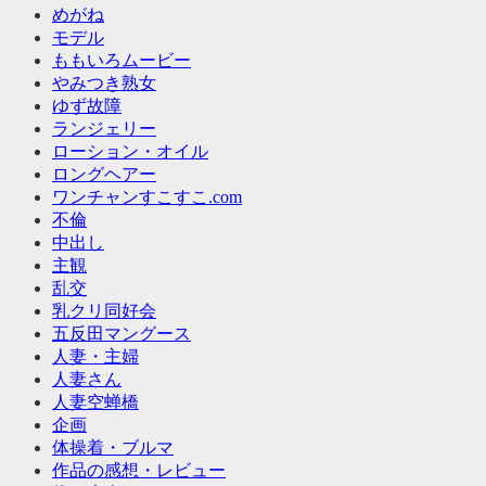
めがね
モデル
ももいろムービー
やみつき熟女
ゆず故障
ランジェリー
ローション・オイル
ロングヘアー
ワンチャンすこすこ.com
不倫
中出し
主観
乱交
乳クリ同好会
五反田マングース
人妻・主婦
人妻さん
人妻空蝉橋
企画
体操着・ブルマ
作品の感想・レビュー