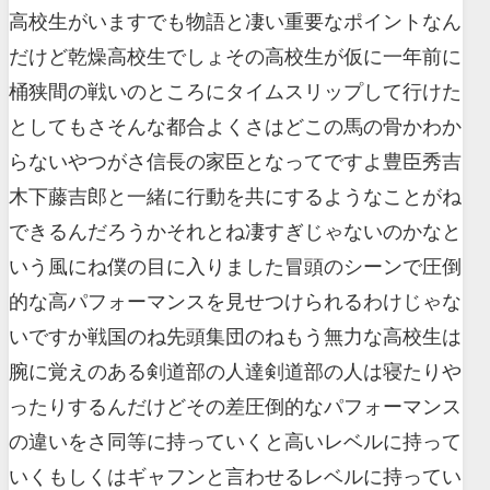
高校生がいますでも物語と凄い重要なポイントなん
だけど乾燥高校生でしょその高校生が仮に一年前に
桶狭間の戦いのところにタイムスリップして行けた
としてもさそんな都合よくさはどこの馬の骨かわか
らないやつがさ信長の家臣となってですよ豊臣秀吉
木下藤吉郎と一緒に行動を共にするようなことがね
できるんだろうかそれとね凄すぎじゃないのかなと
いう風にね僕の目に入りました冒頭のシーンで圧倒
的な高パフォーマンスを見せつけられるわけじゃな
いですか戦国のね先頭集団のねもう無力な高校生は
腕に覚えのある剣道部の人達剣道部の人は寝たりや
ったりするんだけどその差圧倒的なパフォーマンス
の違いをさ同等に持っていくと高いレベルに持って
いくもしくはギャフンと言わせるレベルに持ってい