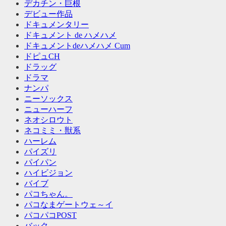
デカチン・巨根
デビュー作品
ドキュメンタリー
ドキュメント de ハメハメ
ドキュメントdeハメハメ Cum
ドピュCH
ドラッグ
ドラマ
ナンパ
ニーソックス
ニューハーフ
ネオシロウト
ネコミミ・獣系
ハーレム
パイズリ
パイパン
ハイビジョン
バイブ
パコちゃん。
パコなまゲートウェ～イ
パコパコPOST
バック