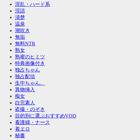
淫乱・ハード系
淫語
清楚
温泉
潮吹き
無垢
無料NTR
熟女
熟蜜のヒミツ
特典画像付き
独占ちゃん
独占配信
生中ちゃん。
異物挿入
痴女
白完素人
盗撮・のぞき
目的別に選ぶおすすめVOD
看護婦・ナース
着エロ
秘書