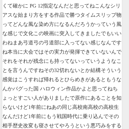
くて確かに PG 12指定なんだと思ってねこんなシリ
アスな始まり方をする作品で勝つタイムスリップ物
ってどんな風な染め方になるんだろうかっていう風
な感じで文化この映画に突入してきましたでもいい
わねまあ弓道弓の弓道部に入ってない感じなんです
ね本当に大会ではその実力が発揮できていないんで
それをそれが残念にも持ってないっていうようなこ
とを言うんですねその32切れないとか結構そういう
感覚はこうすれば帰れるとひらめきがあるともうな
んかバグった国 ハロウィン作品かよと思ってねち
ょっとすごい人がありましたで原作にあることを知
らないけど1年前にねあの同じ高校南高校の高校生
なんだけど1年前にもう戦国時代に乗り込んでその
相手歴史改変も寝させてやろうという悪巧みをする