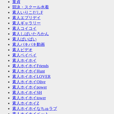
童貞
競泳・スクール水着
素人いりこだしF
素人エブリデイ
素人ギャラリー
素人コイコイ
素人しばいたろかん
素人ぱいぱい
素人バキバキ動画
素人ビデオ
素人ペイペイ
素人ホイホイ
素人ホイホイFriends
素人ホイホイHunt
素人ホイホイLOVER
素人ホイホイOlive
素人ホイホイpower
素人ホイホイSH
素人ホイホイtower
素人ホイホイZ
素人ホイホイなちゅラブ
素人ホイホイペット