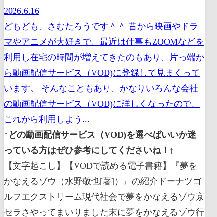
2026.6.16
どもども、さむたろうです＾＾ 昔から映画やドラ
マやアニメが大好きで、最近は仕事もZOOMなどを
利用し在宅の時間が増えてきたのもあり、片っ端か
ら動画配信サービス（VOD)に登録して見まくって
います。 そんなこともあり、かなりいろんな会社
の動画配信サービス（VOD)に詳しくなったので、
これから利用しよう...
↑どの動画配信サービス（VOD)を選べばいいか迷
っている方はぜひ参考にしてくださいね！↑
【文字起こし】【VODで読める電子書籍】『夢をかなえるゾウ（水野敬也[著]）』の紹介ドーナツゴルフエクストリーム現代社会で夢をかなえるゾウ京セラさやってまいりました末に夢をかなえるゾウ行ってみたいと思いますよ夢をかなえるゾウねこれまあ売れたわけですよ何百万部ねその後ねドラマがアニメ化さらにはですねもうこれまで出てるんですよ one two three four ですよ売れに売れ続けるという子に夢をかなえるゾウねリクエストを買ったんですよみんな夢叶えたいんでしょうね夢を叶えるそうやってください夢をかなえるゾウやってください中田さんねんですけど僕ねごめんなさいこれね予習するまでね正直毛嫌いしてたのになんでかすぎてた中種子あまのじゃくのとこあるよね売れすぎてるものをやるよねママ言ってもねすごい売れちゃってるんでしょうけどもそれを選んでゆみかね夢をかなえるゾウ4の夢叶えましたがそんなうまい話ある入れようと思ったの読んだよ分かりましたねまずはだからねなんでこれ売れてんだよこれを疑ってる人にもね私たち 象って言うんでしょぞうのね神様って出るじゃないインド神話とかに出てくるかね社長の神様の創造の神様のお土産に祈ったんだって打つのは何で主人公がさなんかわけのわかんない赤坂のパーティーに入っちゃってね芸能人とか野球選手とかとセレブリティパーティーに入っちゃったんだって自分のね普通に会社に行ってんだよ普通の自分も頑張ってるよねって思ってたんだけどそういうセレブリティを見てさ比較しちゃったんだってねそれで帰り道も一緒に泣いてるわけよなんて悔しいですね成功者たちに比べと僕は何で惨めなんだねもっともっと成功したかったのにねそれで一生懸命自分を探しにした時の音インドに旅行した時のお土産のガネーシャの銅像に向かって祈るわけ俺は俺だ俺も成功したかったんだよそれで起きたら本と現れるって言うファンタジックってわかっててねなんとなく聞いてる人もいるかもしれんこういうなんかさやから面白いから倒れたんでしょって思うんだけど何か言ってくることはですねこういうことをしたほうがいいよ成功するんだったらこういうことしなさいよって言ってくるんだけどそれのバックボーンとしていろんな偉人たちの行動とか過去のエピソード発言とかを引き合いに出してくるわけなんですよこれ読んでわかったこれあれやん世界的名著人を動かすっていう本の日本版なんて人を動かすっていう本の解説も私 YouTube でねやってもやってますからよかったら見てほしいよかったらこれも見てほしいこれ見た後で比較してほしい完全にこれは世界的な伝説の女の人を動かすの現代版の日本版は何とヒットの法則に則ってしかもそれを今っぽくしかも柔らかくユーモラスにしてんだねとかめちゃくちゃ中身は買ってもダイエットの方法なんか取れへんのよな作品だねちゃんと作ったんだねその上でユーモラスなのか変わらねえさんのキャラクターよねこのガネーシャキャラクターありさ阿弥陀堂の形した髪型ありがたくなんかさを増大させていただくん言葉をいただけない感じがする関西弁でヘビースモーカーであんみつが好きっていう中でこういうキャラクターに必要な物って何か分かるドラえもんとかキン肉マンとかアニマルでしょキャラクターに必要なものって寝なかった分析で好物と弱点ドラえもんの好物はどら焼だよねキン肉マンの好物は牛丼だよね弱点ドラえもんの弱点はネズミだよねキン肉マンマスク剥がされることだよねヒーローキャラクター必ず好物と弱点なのそう思う人の法則が入ってねこれさかわいいなーって思っての口調が非常にカジュアルな関西弁でここが神様とのギャップになってるよねその上であんみつが好きだけどヘビースモーカーな一面がある所じゃなくてんじゃないこれが親しみやすいんですよこのユーモアでもですねたえで行くんですけどもこれね人を動かす2.0と言っても過言じゃないのはこれが何と対話形式だったとこなんだよね主人公どこのガネーシャが対話して妻が犯されたドラえもん的なやつなのですよねこうした方がいいよって言うわけですよねこうした方がいいんだよこれよこれ押しながらやっていうわけですねところですねご主人公がですねちょうどいい子なんですねちょうどいいもんじんってめちゃくちゃ必要なんですよなんでかって言うと対話形式でちょうどいい本がですねそんなこと言ったってこうじゃないかっていうことですね読者に寄り添えるんですよ小人の話なんてめっちゃ遠くからでしょ今こうやってたんだぞお前もこうやれなんだってそれは2人だからなるみたいなこんなこと言いたくなるんだよ読者はそれを寝たくなっちゃうわけそれで距離作っちゃうとさ本当の距離ができるわけですよところがちょうどいい凡人が設置されてるんですが主人公として反論するわけよそしたら俺たちは重そうだそうだそうだねーじゃんお前が言ってることはな綺麗事なんだよそんなこと俺たち文字にできるわけないだろってこと言ってくれるわけそしてそれを ストレスを受け止めてくれた上でさらに画面者がそれに反応することでなるほどねってさせられるわけですよ俺たちの意見もちゃんと書いてあるしその上で寝ることに納得できるかもしれないんですこの作り方がまあもう説得もですねもう今後今後もなんですよねつまり市東邦ガスの中身を持ちながらガネーシャという基準ドラえもんと筋肉がみたいな非常に愛らしいキャラクターのヒットの法則を持っていきさらに我々の大イベントも設定することによって対話形式にしてですね会話形式で借りやすいしこっちの代弁者もしてくれるからこっちのストレスがかからないと思っても計算されつくした俺は売れるそれ売られるわねでも皆さんこれ読んだよと読んだ上でねなんかドラマも見たとか読んだって言ってね入った夢叶いましたかどうでしょうよくあるんですよでもその時点でダメでしょ覚えなんだったら完全に読み散らかして終わったんでしょ分かるよ分かるねでもこの夢をかなえるゾウで言ってることってもですね思い出していいようなことじゃないなんでかってまぁやれたらいいかなじゃね絶対にやれることはいっぱい書いてあるそれはもうね習慣にしてあれ読んで以来ずっとやってますってそういう人と呼んだけど内容忘れたって人で完全に日本しますその後の人生完全に二分すると言っていいでしょこれ読んだこと全部ほど覚えてとずっと今も実践してますって人それそれができる今日のこの動画見てね思い出してくださいそして今度こそねやり続けましょうよ何で絶対誰でもやり続ける週間しか書いてないからできないこと言わないよこの画面何といろんなこと言ってくるんですなんと29個もの課題を出してくるんです1日2個ずつやってくれればいいかなと1日2個ずつ学んでくれればいいかなと言ってですね1時から今でもその課題に餅はないのが入っちゃったらどうしよう試験合格してちょうだいなんて言われたもうおしまいだねもうおしまいですよねジャニーズのオーディション受かってちょうだいなんですよ終わりでしょそれじゃないので才能があろうがなかろうができる課題でしか書いてないんですよ何で忘れちゃうのかななんでそれをできないのかなざきましたよこのガネーシャの言葉をみんな聞きたいでしょ今今もう早くもいなかったと早くかでしょうのちょうだいよ早くちょうだいよ焦るな焦るなって金がかかるすぐ聞こうとするからすぐ忘れるのよこの本で最も大事なのどっちか分かってないね本当に大事なのは凡人主人公の言葉なんだよこっちにですねこっちの法則が詰め込まれてるんです今回は前回としたい お前が言ってるのはな例えば自分が動かずにお金に働かせるとかそういう類の話かねそうそうそう自分が働かずにさーお金に働かせるみたいな秘訣ぽいじゃんそれやったらもうお前の本棚見てみゆうわけですねえそんなを開いて入れてるよ見てるよそうなんですよみたいなものって聞いてるでしょ今までも聞いてきたでしょでも成功できてないんだよねそれを何で勝手こと考えたことあるここから始まって面白いですね確かにしてたくさん増えてるよね成功者の言葉ってたくさん溢れてるよねいっぱい聞いてきたんだよ成功したいからだってそうしたいんだよぐらいセレブリティ達を見て悔しかったので参加のパーティーに間違っても振り込んだことでも自分とお金持ちとの間の雲泥の差を見てないっちゃったんだよ初めて成功したいっぱい見たんだよでもねそれで終わりなんだよ入ったよなんかもうこの時点で主人公と自分一体化してない夢をかなえるゾウ読んだけども何にもならなかった自分といろんな成功本を読んで何もならなかった自分と一緒じゃないそうだね何が間違ってたんだろう言葉に表れない秘訣は何ですか骨は何で排泄物って何ですかとかコツってのはそこさえ押さえておけばていう近道の音じゃないそうだよね強くなるコツは何ですかって言われてさ1日何回正拳突きしなさい一日一万回正拳突きしなさいと言われたらあのそんなことはいいんで秘訣教えてもらえますかって言いたくなるよね俺の連続な人生成功できない凡人はなぜか近道があると思い込んでるこれなんですが早くちょうだいじゃないよ地下道を行こうと思っていましたよねだからガネーシャの何か一つの言葉でいけると待って待って待って近道がないんですなんと成功してる人がやってることっての地下道ならぬ地道なんです全部が地味なんですそうなんですこれをやれあれをやれですねなんと地味な事なんですと言われた時に腹が立つんですみんなめんどくさいからこの状態をしたツムの女とその方がいいから私たちがドラえもんとなんか違うじゃんドラえもんで言ったら何か出してくれたじゃんそういうの出せよドラえもんジャイアンにいじめられたんだよちゃんのび太くんこれから前に腕立て伏せをしようって誰が見る腕立て伏せの満期じゃねーよポケットしてたのかともやしとかと腕立て伏せの魔剣ジョギングの漫画はじめの一歩みたいなそんな話じゃないから皆見てたのでもそんなことはないだからね成功しない凡人の徹底的な特徴が秘訣を教えてくださいコツ教えてくださいって言っちゃいがち絶対はなぜ成功者にこの質問を投げかけた時点で成功者ですねあなたのことを完全なる凡人マインドだといいですねちゃんとしたこと言ってくれませんなのでコツを教えてくださいなってすみません殺人をなめてんのかって秘訣を教えたら一発でお前達人レベルなれると思ってんの勝手なのでその達人でもそうですねえ愛の達人だろうが空手の達人だろうが喋りの達人だろうが何処の達人 って言ったらねこいつなめてんなって思うよ絶対これ言いがちなその上ですねそれを言った時んですね優しいんです達人は精神的に鍛えられてるからだからなめてんの何こいつって思ってても教えてくれることがありますその時だいたいが地道なんですよねはいここですね地道なことを聞いてですね地道にやれる人これ成功した工法ですよねでも基本やらないですねそれだけですね自分から骨を聞いといて言われたことですね絶対にやらないという特徴があるのこね成功しない人がですね絶対にある特徴としてですねあのどうしたらいいでしょうかアドバイスを必ず月に来るんですねアドバイスを無茶苦茶家に来るんですけども絶対にやらないという特徴的なんですね動きを見てるんですねなるほどでもなんでもな成功者が成功してない人にこうしたなんて言ったのよ何で上に立てるんどういうことどういうことどういうことなんでもが出てくるんでもなわけないやん結果出てないのに結果出てないやつで結果出してるやつでもってこの逆に教える側に立とうとするんでとんちんかん行動ですね必ずやるねいやでもそれはそれは効果がありません分かりません何で言えるんか出してないやつだなんで交換前の方法わかってるんですね石鹸ですねむちゃくちゃ言ってますんで必ずこっちに行ってその上で教えてくれたものに対して絶対にやらないというの見てたですねなるほどこれが文字になると虎徹の文字何で鉄の方に必ずアドバイスを聞きそしてそれをやらないですねトレーディングカード9月の梵字たアドバイスをとにかく聞こうとするが絶対にそのアドバイスを実行しないですねこういう特徴を持ってますこれめちゃくちゃ多いですよこのカードめちゃくちゃ見るんでもファイルにそう三つ目の特徴それは結局行動しないなんですねただ猫の行動しない時もですね特徴があるのねめちゃくちゃ有名になりますなぜか分かりませんが行動しないっていうことですねさすがにカッコ悪いというの分かってるでしょねもうの逆転裁判かなっていうぐらい自己弁護しますからね待ってね私がなぜこれをしないのかそれはこうこうこういうことしてもったいないから誰にでもこういう考えを持ったことがあったがその時も私は眠くなりました人間ストレスが一番良くないと思うそんなふとそんなことをやったら必ずそれいろんなこと言いますよストレスが一番良くないとかねわかんないですよねお酒は飲んじゃいけないよとか言ってねでも我慢したらそれで死んでしまいますからと訳がわからんけどその人が死ぬっていう理論めちゃくちゃみんな使ってくるんだねストレスをためる方がやばいですからっていう持ってきたやつを見て食べる方がやばいですから御前崎まで行かないって言ってたじゃないだろういって言ってたよなのを見たんですねドラえもんドラえもんですね俺の見ただろうしこれから一緒に走ってるからさ良さそうでそのたるみきった体脂肪あとお前ママにあのお菓子ばっか食べてるからそれも少し減らしてそれ筋トレしようぜんそしたら10ヶ月2ヶ月したら出てくるからね筋肉質になったらジャイアンものお前のことなので早いから頑張るぞやってたドラえもん考えてよこれから僕が甘い物足りなくなったらどうやってストレス解消するの甘いものストレス解消したね今度はダメになるよね暴力に持ち込むのも良くないと思うね傘持ってくるっていうことに対して僕は痛いのにそんな筋トレをしてなんかそれが棒になるようになるのかあと僕が気になりにくい体質だと思うからそのドラえもんのジャイアンに絡まれないって言う意見は僕はちょっとどうかと思うよめちゃくちゃ 箱根結の凡人のダイソンの特徴ですね何もやらないのにむちゃくちゃしゃべるってのやつ何もやらないで言うだけはむちゃくちゃ浮かぶっていうですね鉄の凡人で辛くていますんで帰りですね自分がそうならないようにしましょうたった三つの特徴です地下道を探し地道なアドバイスを言われたら絶対にやら頭やらない時にむちゃくちゃ言い訳するという穴の凡人さん特徴だけどね絶対においてほしいそういう主人公がこの本の主役なんですよ面白いさん家さんこの主人公のあり方っていうものですねしっかりと自分ながら落とし込んですねなるほどねそれその逆を行けばいいのねっていうマンガにもなってますよねそうですよね鉄の門人のギャグが黄金の成功者ですよ黄金の成功者の特徴って集まり見えたんですよ成功者の地道な努力をしっかりと見つめそれを素直に受け取りそして言い訳をせずに毎日続けるそれだけなんです黄金の成功者の特徴はたった2つそれは鉄の軍人の裏側にあるんですよたったそれだけのこと成功者の地道な努力とスタンス毎日の日常的な行動にこそその秘訣があるとしっかりと理解しそれを素直に自分で模倣するそれを言葉ではなく行動で続けるこれだけですこれしかありませんこのゴールデンルールが分かっていただいてからお待たせいたしましたメインディッシュガネーシャの言葉達の登場ですがやってまいりましたねこれでようやく食べる準備ができてるんですね死んでもいち早く食べようと思ってますね食べ方のテーブルマナーが分からないお客様に出してもですねめちゃめちゃにテーブルを汚しておしまいだったんですだから記憶に残ってなかったんですね皆さんこの夢をかなえるゾウ読み方が違ったので覚えてないんですここまで準備して頂いてからまあ読んだら入ってきますから選んでいきましょうそのうちがね1000円ですね靴磨きなはれ地道地道靴磨いて翌日成功するイメージもてないんですけどと皆さん何で翌日成功する方法があると思った子ですねリマインドが大事なんですよね靴ミラクルマインドってどういうものですかご理解しましょうねそこで引き合いに出されたイチロー選手ですねいやもう日本人と誇りですよねメジャーリーグで編んだけど大成績残しても地道に家の中の地道イメージもありますねイチロー選手ってマネ個人自己管理のために同じもの食べ続けたとか地道に後練習し続けたイメージもありましたねそんなイチロー選手どういう特徴だったメンバーで同じチームメイト帰ってもですね自分のグローブを入念に磨いてる男だったんやでっていうことだね一応大丈夫だったらなんかと思ったからさ新品のグローブがもらえそうだよねね新品のグローブがもらえるんやから一日一個捨ててもいいんじゃないですかっていう発想違う違う違うそれでもどの人にとっても靴って結構商売道具としてね共通するもありません特に会社員の肩とかね足元を見られるからな言われてね足元を見るって言うのね普通の話ですよね靴磨きの少年はねその後パッと顔を見なくてもねその人の音を重複さなんか判断できるけど靴に現れるといい靴を履いてるかどうかってだけじゃないんですよこれね芸能人でもすごい人いますよ AD 3で出世するエリート出世しない AD を見分けるっていう人いたんだよねできるエリートできないリパってどうやって見分けるんですか9月の9月ボロボロの AD は絶対にしない逆にどれだけ下っ端の扱いを受けていても9月 されてる AD そいつは必ず出席するだから無下に扱ってはいけないぞそういう芸能人になって面白いなんでかって言うとこれ靴ってこぼれやすいでしょ俺が目立つんだけど一番顔から遠いから自分でわさ手入れしようと思わないと体でできないんだよね別に俺は何だよ先人の知恵が言ってるわけこの人自分の道具を大事にする人かなスタイルを丁寧に扱う人かなんだよね机ボロボロになってませんガチャガチャになってません自分の商売道具雑に扱ってません9月に見えてますかこういうところですね成功者は油断しないとなるほどやりましょうやるしかないでしょなんでって靴を磨くなんて誰でもできるからですがないんだったら買いましょうそんな高いもんじゃないですよね革靴とかあるでしょ後の靴修理屋さんとかあるじゃないですか行けばいいんですよ単純に物を丁寧に扱うそれさえきっちりやればいいでもこれ難しいのはですね1回やったら終わりじゃないとこなんですねそうなんですこの夢をかなえるゾウなんでみんなが選んだと忘れてしまうか1回やればすすむっていうことが載ってないんですよやり続けなきゃ意味のないことしか載ってないですよだから忘れてるって事やり続けてないってこと書その人の意味わかってないんですシンプルに夢をかなえるゾウの内容忘れてる人が夢を叶えてるわけじゃないとかと最初に言ったのかこのシンプルにつけなきゃいけないということが載ってるから忘れてるわけないんですこれやってる人は靴磨きに思い出すんですが言ってたもんな今日から地道に道具をやりましょうそしてそれと類似するようなことがまた出てるねトイレを掃除しなさいしましたねトイレの神様ってね言葉でありましたよねトイレには宿ってるんやでみたいなねなんか神様いるんやで見たよねそうなんすか言うてねたぶん通り過ぎてたと思いますけどもどういうことかってことねトイレの神様分かりませんけど何でトイレ掃除トイレ掃除てみんな言うのかここを理解してるかとコナン分かりますなんで経営者は皆ですねトイレ掃除が一番大事だぞっていうのが分かります皆やりたがらない事ってこと皆がやりたがらない事っていうのをやれる人これを成功者は求めてるだってさみんながやりたがる事ってみんなやりたがらない目立つ華やかなさそういうポストもあるよねだけどそこってみんながやりたがるからそこをやったって別にトップの人間は今やりたいよねとしか思わないねだからその後なんかでさなんか表彰状を受け取るとかみんなの前でさね最後挨拶するとか呟いちゃうじゃん褒められる訳で代表一人とかやりたいじゃんね目立つさなんか広報の仕事が企画とかクリエイティブがやりたいでしょうね企画クリエイティブかなんとか第一課のエースとか言われたいじゃんだけどねそういう人じゃないのよ社長が見てるのは社長が見てんのは黙々とこれ俺が汚したんじゃないぜっていうようなところ掃除してるよこれができるかできないかだからここで引き合いに出されるのが松下幸之助松下幸之助松下電器のね作ったもう日本のほのこの経済成長のさもカリスマですよ超ブス敵扱いでね日本人の候補はダメできた人松下幸之助一番に出社してトイレを掃除してた台社長がわかってるんだねこの精神を忘れてはいけないと皆がやりたがらないことここにここに神は宿る子なんだよそれと同じようにねあの本田本田技研バイク車のホンダホンダソウイチ横に並び称されるね松下幸之助本田宗一郎並び称されね 工場の端っこに取りやすくななんとど真ん中にど真ん中にトイレを作ったですねみんなでそれを掃除するんだっていうことですね徹底した一緒なんてマインドはやりたがらないことをやるここ2年も逆にでこの本ここだけでもいいと思ってるじゃんトイレ掃除ができるって言う事は言われてないトイレ掃除ができる人って絶対成功するなんでかって言うと商売と人生の本質が分かってるから成功者というのは最も喜ばせた人間のことである国なんです人生は喜ばせガチャなんですね自分へのご褒美これを増やしたくてみんな成功者になりたいと思うじゃないですかこんなものが食べてみたいこんな暮らしをしてみたいでも成功したのになんで成功したのでしょうかたくさんの人にですね喜ばれているからなんですねあるある会社の商品はたくさんの人に喜ばれるからたくさん買われてるその対価としてお金が入ってきてるわけですよね喜ばれるかどうかなんで喜ばれることをするっていうと難しそうでしょでも人が嫌がることをする人のやりたがらないことをやるっていうふうに変えたらどうでしょうか人のやりたがらない事って地道で面倒くさいことじゃないですかそうなんです地道で面倒くさいことを誰よりもやっている人というのが実は成功者の定義だったんですよこの靴磨きとトイレ掃除この二つだけでもう心理は説明を終わりますなんとこれだけでもいいんですよ成功者の法則って人がやりたがらない地道でだけど皆に喜ばれることがあってみんな使うでしょというのは会社にあったらみんなっちゃうんですよみんな使うから綺麗だとみんな嬉しいですでもみんなやりたくないんですそういうことを率先してやるんだからみんなに感謝されるそれだけでしたこれすごいですねこういうお話さらに深まっていきましょうよなるほどなと靴磨きトイレ掃除嫌だよね言われてからやりたいねせめて言われてからみんなが見てる前でやりたいねやったよねって翌日にはもう絶対に褒められたいね3ヶ月間褒められずにトイレを掃除することは可能だと思う俺の中のリトル俺が言うよ俺ちゃん家でストーリーを掃除してるのに誰も褒めてどういうことだよふざけんじゃねえぞお前らにちゃんとトイレ使ってるけど俺としてんだからな殺してやるって何てもおかしくないよ誰も褒めてないって言うとどうしても多分そこまでになってると思うよ誰かそろそろ褒めろよだけどそれを褒められなくてもいいからいられるそのたった一個の門を開けるだけで成功して待ってますかなんでかって言うとね誰か見てる必ず誰かが見てるから褒められなくても必ず誰かが感謝してるから信玄飲めよそんな中第三行く前この辺に理解したらさん入ってくるよお釣りを募金しなはれきましたお金を誰かに寄付するということが一番理解しがたいお金に関する高度なんでって何で天才の分かるようなんで気にしなきゃいけないんだよ俺を金持ちじゃないんだぞ俺よりお金持ちの方が全体に急所多いんだからそいつらが厳しそういう風にしたっていう証明書を持ってきたら俺が止まる時計としてやれよそれでもなんだ俺よりもっと方が良さそうなのに俺が先に来ないとお前は俺のことダメな人間なって思うのか俺は死なんだよあったのかなんだよ俺はまだ取ってないんだろうとかなんで俺は ありますよそうでしょう何でシャトーブリア