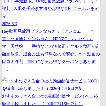
【2026年最新版】Hey動画見放題プランの口コミ・
評判│入退会手続き方法やお得な割引クーポンを紹
介
2026.6.3
Hey動画見放題プランならカリビアンコム、一本
道、ハメ撮りケンちゃん、HEYZO、パコパコマ
マ、天然娘、一番槍などの無修正アダルト動画が定
額見放題。退会方法も簡単なので安心。ヘイ動画の
口コミ評判。割引になるお得なクーポンもありま
す。...
おすすめできる全13社の動画配信サービス(VOD)を
徹底比較しました！（2026年7月6日更新）