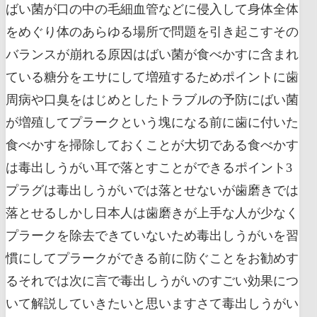
ばい菌が口の中の毛細血管などに侵入して身体全体
をめぐり体のあらゆる場所で問題を引き起こすその
バランスが崩れる原因はばい菌が食べかすに含まれ
ている糖分をエサにして増殖するためポイントに歯
周病や口臭をはじめとしたトラブルの予防にばい菌
が増殖してプラークという塊になる前に歯に付いた
食べかすを掃除しておくことが大切である食べかす
は毒出しうがい耳で落とすことができるポイント3
プラグは毒出しうがいでは落とせないが歯磨きでは
落とせるしかし日本人は歯磨きが上手な人が少なく
プラークを除去できていないため毒出しうがいを習
慣にしてプラークができる前に防ぐことをお勧めす
るそれでは次に言で毒出しうがいのすごい効果につ
いて解説していきたいと思いますさて毒出しうがい