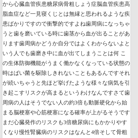
から心臓血管疾患糖尿病骨粗しょう症脳血管疾患高
脂血症など一見寝くじとは無縁と思われるような疾
患ばかりですので衝撃的ですよね歯周病になっちゃ
うと歯を磨いている時に歯茎から血が出ることがあ
ります歯周病かどうか自分ではよくわからないよと
いう人でも歯磨き中に血が出てしまうことは何 こ
の生体防御機能がうまく働かなくなっている状態の
時はばい菌を駆除しきれないこともあるんですそれ
が続いちゃうと先ほど挙げたような様々な病気を引
き起こすリスクが高まるというわけなんですさて歯
周病の人はそうでない人の約3倍も動脈硬化から始
まる脳梗塞や心筋梗塞になる確率が上がるそうです
まだ心臓発作のリスクも3倍糖尿病にもかかりやす
くなり慢性腎臓病のリスクはなんと4倍そして骨粗