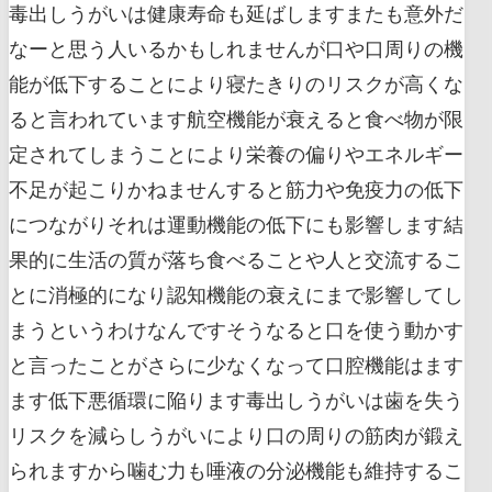
毒出しうがいは健康寿命も延ばしますまたも意外だ
なーと思う人いるかもしれませんが口や口周りの機
能が低下することにより寝たきりのリスクが高くな
ると言われています航空機能が衰えると食べ物が限
定されてしまうことにより栄養の偏りやエネルギー
不足が起こりかねませんすると筋力や免疫力の低下
につながりそれは運動機能の低下にも影響します結
果的に生活の質が落ち食べることや人と交流するこ
とに消極的になり認知機能の衰えにまで影響してし
まうというわけなんですそうなると口を使う動かす
と言ったことがさらに少なくなって口腔機能はます
ます低下悪循環に陥ります毒出しうがいは歯を失う
リスクを減らしうがいにより口の周りの筋肉が鍛え
られますから噛む力も唾液の分泌機能も維持するこ