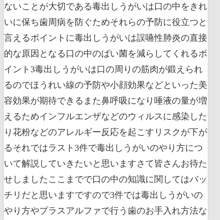
ないことが大切である毒出しうがいは口の中をきれ
いに保ち歯周病を防ぐためそれらの予防に役立つと
言えるポイントに毒出しうがいは誤嚥性肺炎の直接
的な原因となる口の中のばい菌を減らしてくれるポ
イント3毒出しうがいは口の周りの筋肉が鍛えられ
るのでほうれい線の予防や小顔効果などといった美
容効果が期待できるまた鼻呼吸になり唾液の量が増
えるためインフルエンザなどのウィルスに感染した
り花粉などのアレルギー反応を起こすリスクが下が
るそれではラスト3件で毒出しうがいのやり方につ
いて解説していきたいと思いますさて皆さんお待た
せしましたここまでで口の中の知識に関してはバッ
チリだと思いますですので3件では毒出しうがいの
やり方やプラスアルファで行う歯のお手入れ方法な