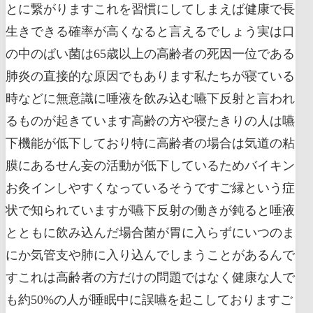
とに繋がりますこれを習慣にしてしまえば健康で長
生きできる確率が高くなると言えるでしょう実は口
の中のばい菌は65歳以上の高齢者の死因一位である
肺炎の直接的な原因でもあります私たちが寝ている
時などに無意識に唾液を飲み込む嚥下反射と言われ
るものが起きています高齢の方や寝たきりの人は嚥
下機能が低下しており特に高齢者の場合は気道の粘
膜にあるせん妄の活動が低下しているためバイキン
お灸インしやすくなっているそうですご縁という症
状で知られていますが嚥下反射の働きが鈍ると唾液
とともに飲み込んだ場合菌が胃に入らずにいつのま
にか気管支や肺に入り込んでしまうことがあるんで
すこれは高齢者の方だけの問題ではなく健康な人で
も約50%の人が睡眠中に誤嚥を起こしておりますご