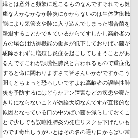
縁とは意外と頻繁に起こるものなんですそれでも健
康な人がなかなか肺炎にかからないのは生体防御機
能により気管支や肺に入り込んでしまった場合菌を
撃退することができているからですしかし高齢者の
方の場合は防御機能の働きが低下しておりばい菌が
駆除されずに増殖し炎症を起こしてしまうことがあ
るんですこれが誤嚥性肺炎と言われるもので重症化
すると命に関わりますさて皆さんいかがですかこう
聞くとちょっと恐ろしいですよね高齢者の誤嚥性肺
炎を予防するにはどうかアン障害などの疾患や寝た
きりにならないことが勿論大切なんですが直接的な
原因となっている口の中のばい菌を減らしておくこ
とで少しでも誤嚥性肺炎の発症リスクを下げたいも
のです毒出しうがいとはその名の通り口からばい菌