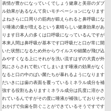
表情が豊かになっていくでしょう健康と美容のダブ
ル効果があるなんて良いモチベーションになります
よねさらに口周りの筋肉が鍛えられると鼻呼吸にな
り唾液の量が増えるという素晴らしい健康効果があ
ります日本人の多くは口呼吸になっているんですが
本来人間は鼻呼吸が基本です口呼吸だと口が常に開
いた状態になるため外からウイルスや細菌が飛び込
みやすくなる上にそれがを洗い流すはずの大貴が外
気にさらされて乾いてしまいます唾液の効果がなく
なると口の中のばい菌たちが暴れるようになります
だいきには歯の表面を覆っているミネラル成分を補
強する役割もありますミネラル成分は氏度に溶かさ
れているんですがその度に唾液が補強しておりその
おかげで虫歯を防ぐことができているそうですです