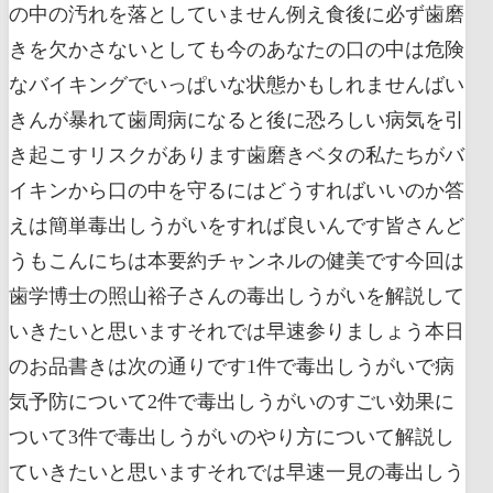
の中の汚れを落としていません例え食後に必ず歯磨
きを欠かさないとしても今のあなたの口の中は危険
なバイキングでいっぱいな状態かもしれませんばい
きんが暴れて歯周病になると後に恐ろしい病気を引
き起こすリスクがあります歯磨きベタの私たちがバ
イキンから口の中を守るにはどうすればいいのか答
えは簡単毒出しうがいをすれば良いんです皆さんど
うもこんにちは本要約チャンネルの健美です今回は
歯学博士の照山裕子さんの毒出しうがいを解説して
いきたいと思いますそれでは早速参りましょう本日
のお品書きは次の通りです1件で毒出しうがいで病
気予防について2件で毒出しうがいのすごい効果に
ついて3件で毒出しうがいのやり方について解説し
ていきたいと思いますそれでは早速一見の毒出しう