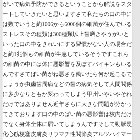
がいで病気予防ができるということから解説をスタ
ートしていきたいと思いますさて私たちの口の中に
は数でいうと約1006から6006個の細菌が住んでいる
ストレスその種類は300種類以上歯磨きやうがいと
いった口の中をきれいにする習慣がない人の場合だ
と約1兆個もの細菌が生息しているそうですこれら
の細菌の中には体に悪影響を及ぼすバイキンもいる
んですさてばい菌がね悪さを働いたら何が起こるで
しょうか虫歯歯周病などの歯の病気そして人間関係
に多少なりともか変わってしまう甲州いやいやそれ
だけではありません近年さらに大きな問題が分かっ
てきております口の中のばい菌の悪影響は校内だけ
でなく身体全体に届いてしまうんですそして動脈硬
化心筋梗塞皮膚炎リウマチ性関節炎アルツハイマー