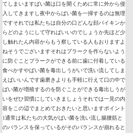
てしまいますばい菌は口を開くために常に外から侵
入してきますし夜中からばい菌を一掃するのは無理
ですそれでは私たちは自分の口どんな顔バイキンか
らどのようにして守ればいいのでしょうか先ほど少
し触れたん内容からもう察している人もおりますよ
ねそうでございますそれはプラークを作らないよう
に防ぐことプラークができる前に歯に付着している
食べかすやばい菌を毒出しうがいで洗い流してしま
えばいいんです歯磨きよりも手軽に行えて口の中で
ばい菌が増殖するのを防ぐことができる毒出しうが
いをぜひ習慣にしていきましょうそれでは一見の内
容をこの辺でまとめておきたいと思いますポイント
1通常は私たちの大気がばい菌を洗い流し腸腰筋と
のバランスを保っているがそのバランスが崩れると