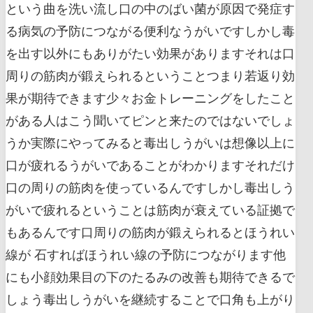
という曲を洗い流し口の中のばい菌が原因で発症す
る病気の予防につながる便利なうがいですしかし毒
を出す以外にもありがたい効果がありますそれは口
周りの筋肉が鍛えられるということつまり若返り効
果が期待できます少々お金トレーニングをしたこと
がある人はこう聞いてピンと来たのではないでしょ
うか実際にやってみると毒出しうがいは想像以上に
口が疲れるうがいであることがわかりますそれだけ
口の周りの筋肉を使っているんですしかし毒出しう
がいで疲れるということは筋肉が衰えている証拠で
もあるんです口周りの筋肉が鍛えられるとほうれい
線が 石すればほうれい線の予防につながります他
にも小顔効果目の下のたるみの改善も期待できるで
しょう毒出しうがいを継続することで口角も上がり