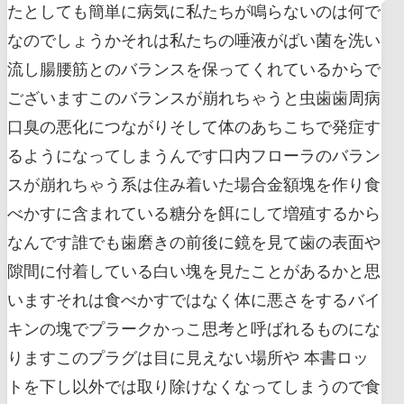
たとしても簡単に病気に私たちが鳴らないのは何で
なのでしょうかそれは私たちの唾液がばい菌を洗い
流し腸腰筋とのバランスを保ってくれているからで
ございますこのバランスが崩れちゃうと虫歯歯周病
口臭の悪化につながりそして体のあちこちで発症す
るようになってしまうんです口内フローラのバラン
スが崩れちゃう系は住み着いた場合金額塊を作り食
べかすに含まれている糖分を餌にして増殖するから
なんです誰でも歯磨きの前後に鏡を見て歯の表面や
隙間に付着している白い塊を見たことがあるかと思
いますそれは食べかすではなく体に悪さをするバイ
キンの塊でプラークかっこ思考と呼ばれるものにな
りますこのプラグは目に見えない場所や 本書ロッ
トを下し以外では取り除けなくなってしまうので食