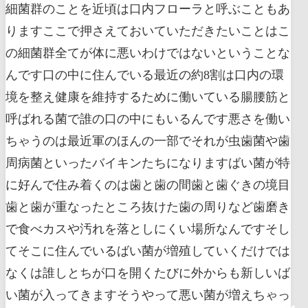
細菌群のことを近頃は口内フローラと呼ぶこともあ
りますここで押さえておいていただきたいことはこ
の細菌群全てが体に悪いわけではないということな
んです口の中に住んでいる最近の約8割は口内の環
境を整え健康を維持するために働いている腸腰筋と
呼ばれる菌で誰の口の中にもいるんです悪さを働い
ちゃうのは最近軍のほんの一部でそれが虫歯菌や歯
周病菌といったバイキンたちになりますばい菌が特
に好んで住み着くのは歯と歯の間歯と歯ぐきの境目
歯と歯が重なったところ抜けた歯の周りなど歯磨き
で食べカスや汚れを落としにくい場所なんですそし
てそこに住んでいるばい菌が増殖していくだけでは
なくは誰しとちが口を開くたびに外からも新しいば
い菌が入ってきますそうやって悪い菌が増えちゃっ