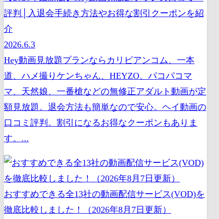
評判│入退会手続き方法やお得な割引クーポンを紹
介
2026.6.3
Hey動画見放題プランならカリビアンコム、一本
道、ハメ撮りケンちゃん、HEYZO、パコパコマ
マ、天然娘、一番槍などの無修正アダルト動画が定
額見放題。退会方法も簡単なので安心。ヘイ動画の
口コミ評判。割引になるお得なクーポンもありま
す。...
おすすめできる全13社の動画配信サービス(VOD)を
徹底比較しました！（2026年8月7日更新）