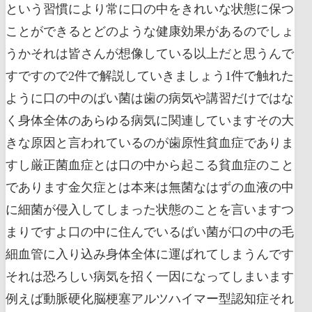
という習慣により常に口の中をきれいな状態に保つ
ことができるとどのような健康効果があるのでしょ
うかそれは皆さんが想像している以上だと思うんで
すですので2件で解説していきましょう1件で触れた
ように口の中のばい菌は歯の病気や講習だけではな
く身体全体のあらゆる病気に関連していますその大
きな原因と言われているのが歯原性貧血症でありま
すし厳正菌血症とは口の中から起こる貧血症のこと
であります金欠症とは本来は無菌なはずの血液の中
に細菌が侵入してしまった状態のことを言いますつ
まりですよ口の中に住んでいるばい菌が口の中の毛
細血管に入り込み身体全体に運ばれてしまうんです
それは恐ろしい病気を招く一因になってしまいます
例えば動脈硬化脳梗塞アルツハイマー型認知症それ