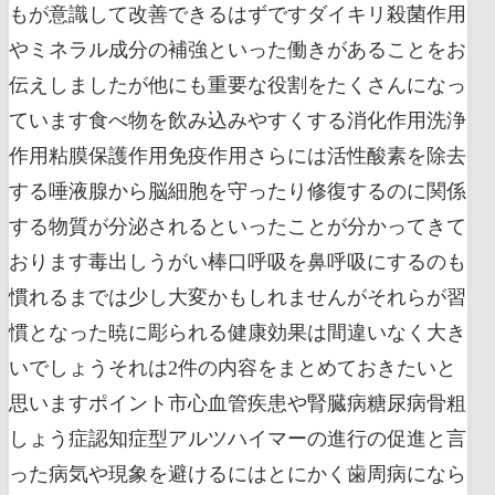
もが意識して改善できるはずですダイキリ殺菌作用
やミネラル成分の補強といった働きがあることをお
伝えしましたが他にも重要な役割をたくさんになっ
ています食べ物を飲み込みやすくする消化作用洗浄
作用粘膜保護作用免疫作用さらには活性酸素を除去
する唾液腺から脳細胞を守ったり修復するのに関係
する物質が分泌されるといったことが分かってきて
おります毒出しうがい棒口呼吸を鼻呼吸にするのも
慣れるまでは少し大変かもしれませんがそれらが習
慣となった暁に彫られる健康効果は間違いなく大き
いでしょうそれは2件の内容をまとめておきたいと
思いますポイント市心血管疾患や腎臓病糖尿病骨粗
しょう症認知症型アルツハイマーの進行の促進と言
った病気や現象を避けるにはとにかく歯周病になら