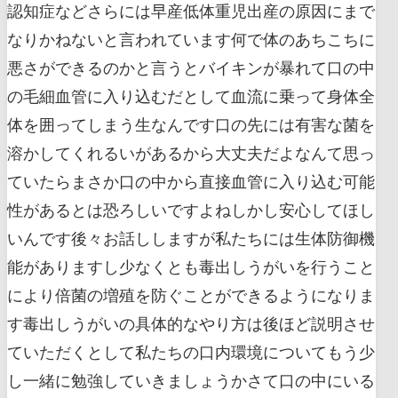
認知症などさらには早産低体重児出産の原因にまで
なりかねないと言われています何で体のあちこちに
悪さができるのかと言うとバイキンが暴れて口の中
の毛細血管に入り込むだとして血流に乗って身体全
体を囲ってしまう生なんです口の先には有害な菌を
溶かしてくれるいがあるから大丈夫だよなんて思っ
ていたらまさか口の中から直接血管に入り込む可能
性があるとは恐ろしいですよねしかし安心してほし
いんです後々お話ししますが私たちには生体防御機
能がありますし少なくとも毒出しうがいを行うこと
により倍菌の増殖を防ぐことができるようになりま
す毒出しうがいの具体的なやり方は後ほど説明させ
ていただくとして私たちの口内環境についてもう少
し一緒に勉強していきましょうかさて口の中にいる