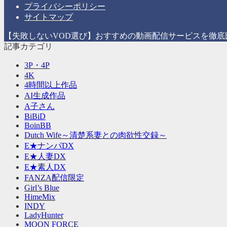
ー
プライバシーポリシー
サイトマップ
【失敗しないVOD選び】おすすめの動画配信サービスを徹底比較！ All 
記事カテゴリ
3P・4P
4K
4時間以上作品
AI生成作品
A子さん
BiBiD
BoinBB
Dutch Wife～清楚系妻との肉欲性交録～
E★ナンパDX
E★人妻DX
E★素人DX
FANZA配信限定
Girl’s Blue
HimeMix
INDY
LadyHunter
MOON FORCE