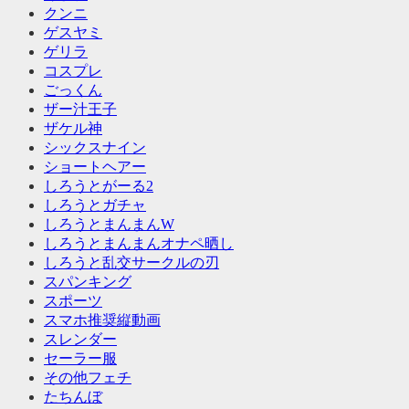
クンニ
ゲスヤミ
ゲリラ
コスプレ
ごっくん
ザー汁王子
ザケル神
シックスナイン
ショートヘアー
しろうとがーる2
しろうとガチャ
しろうとまんまんW
しろうとまんまんオナペ晒し
しろうと乱交サークルの刃
スパンキング
スポーツ
スマホ推奨縦動画
スレンダー
セーラー服
その他フェチ
たちんぼ