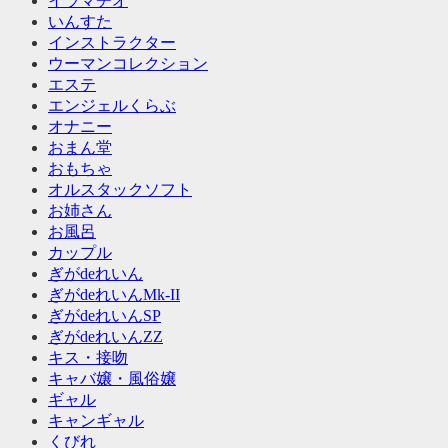
イラマチオ
いんすた
インストラクター
ウーマンコレクション
エステ
エンジェルくらぶ
オナニー
おまん堂
おもちゃ
オルスタックソフト
お姉さん
お風呂
カップル
ぎがdeれいん
ぎがdeれいんMk-II
ぎがdeれいんSP
ぎがdeれいんZZ
キス・接吻
キャバ嬢・風俗嬢
ギャル
キャンギャル
くびれ