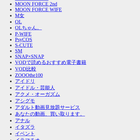
MOON FORCE 2nd
MOON FORCE WIFE
M女
OL
OLちゃん。
P-WIFE
PsyCOS
S-CUTE
SM
SNAP×SNAP
VODで読めるおすすめ電子書籍
VOD比較
ZOOOthe100
アイドリ
アイドル・芸能人
アクメ・オーガズム
アシグモ
アダルト動画見放題サービス
あなたの動画、買い取ります。
アナル
イタズラ
イベント