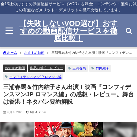
全13社のおすすめ動画配信サービス（VOD）を料金・コンテンツ・無料お試
しの有無などメリット・デメリットを徹底比較しています。
【失敗しないVOD選び】おす
すめの動画配信サービスを徹
底比較！
ホーム
おすすめ動画
三浦春馬＆竹内結子さん出演！映画『コンフィデンス
マンJP ロマンス編』の感想・レビュー。舞台は香港！ネタバレ要約解説
おすすめ動画
作品の感想・レビュー
三浦春馬
竹内結子
コンフィデンスマンJP ロマンス編
三浦春馬＆竹内結子さん出演！映画『コンフィデ
ンスマンJP ロマンス編』の感想・レビュー。舞台
は香港！ネタバレ要約解説
6月 4, 2026
6月 4, 2026