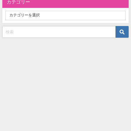
カテゴリー
お問い合わせ
プライバシーポリシー
サイトマップ
【失敗しないVOD選び】おすすめの動画配信サービスを徹底比較！ All
Rights Reserved.
Privacy Policy
Affiliate Disclosure