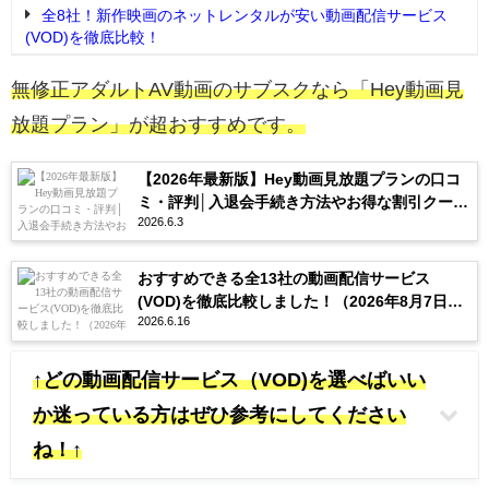
全8社！新作映画のネットレンタルが安い動画配信サービス
(VOD)を徹底比較！
無修正アダルトAV動画のサブスクなら「Hey動画見
放題プラン」が超おすすめです。
【2026年最新版】Hey動画見放題プランの口コ
ミ・評判│入退会手続き方法やお得な割引クーポ
2026.6.3
ンを紹介
おすすめできる全13社の動画配信サービス
(VOD)を徹底比較しました！（2026年8月7日更
2026.6.16
新）
↑どの動画配信サービス（VOD)を選べばいい
か迷っている方はぜひ参考にしてください
ね！↑