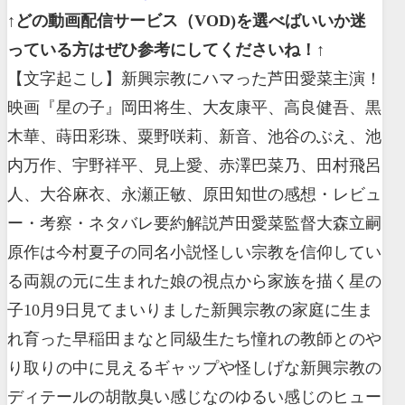
↑どの動画配信サービス（VOD)を選べばいいか迷
っている方はぜひ参考にしてくださいね！↑
【文字起こし】新興宗教にハマった芦田愛菜主演！
映画『星の子』岡田将生、大友康平、高良健吾、黒
木華、蒔田彩珠、粟野咲莉、新音、池谷のぶえ、池
内万作、宇野祥平、見上愛、赤澤巴菜乃、田村飛呂
人、大谷麻衣、永瀬正敏、原田知世の感想・レビュ
ー・考察・ネタバレ要約解説芦田愛菜監督大森立嗣
原作は今村夏子の同名小説怪しい宗教を信仰してい
る両親の元に生まれた娘の視点から家族を描く星の
子10月9日見てまいりました新興宗教の家庭に生ま
れ育った早稲田まなと同級生たち憧れの教師とのや
り取りの中に見えるギャップや怪しげな新興宗教の
ディテールの胡散臭い感じなのゆるい感じのヒュー