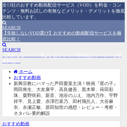
全13社のおすすめ動画配信サービス（VOD）を料金・コン
テンツ・無料お試しの有無などメリット・デメリットを徹底
比較しています。
SEARCH
【失敗しないVOD選び】おすすめの動画配信サービスを徹
底比較！
SEARCH
【失敗しないVOD選び】おすすめの動画配信サービスを徹
底比較！
ホーム
おすすめ動画
新興宗教にハマった芦田愛菜主演！映画『星の子』
岡田将生、大友康平、高良健吾、黒木華、蒔田彩
珠、粟野咲莉、新音、池谷のぶえ、池内万作、宇野
祥平、見上愛、赤澤巴菜乃、田村飛呂人、大谷麻
衣、永瀬正敏、原田知世の感想・レビュー・考察・
ネタバレ要約解説
おすすめ動画