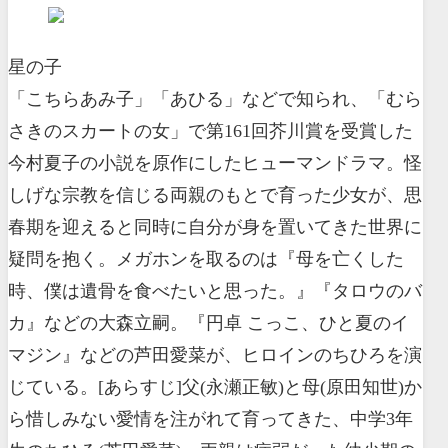
星の子
「こちらあみ子」「あひる」などで知られ、「むら
さきのスカートの女」で第161回芥川賞を受賞した
今村夏子の小説を原作にしたヒューマンドラマ。怪
しげな宗教を信じる両親のもとで育った少女が、思
春期を迎えると同時に自分が身を置いてきた世界に
疑問を抱く。メガホンを取るのは『母を亡くした
時、僕は遺骨を食べたいと思った。』『タロウのバ
カ』などの大森立嗣。『円卓 こっこ、ひと夏のイ
マジン』などの芦田愛菜が、ヒロインのちひろを演
じている。[あらすじ]父(永瀬正敏)と母(原田知世)か
ら惜しみない愛情を注がれて育ってきた、中学3年