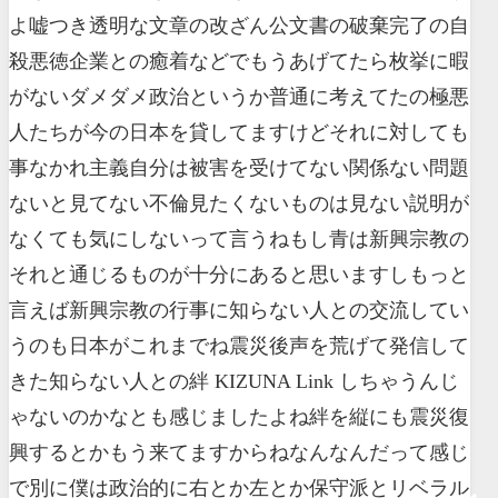
よ嘘つき透明な文章の改ざん公文書の破棄完了の自
殺悪徳企業との癒着などでもうあげてたら枚挙に暇
がないダメダメ政治というか普通に考えてたの極悪
人たちが今の日本を貸してますけどそれに対しても
事なかれ主義自分は被害を受けてない関係ない問題
ないと見てない不倫見たくないものは見ない説明が
なくても気にしないって言うねもし青は新興宗教の
それと通じるものが十分にあると思いますしもっと
言えば新興宗教の行事に知らない人との交流してい
うのも日本がこれまでね震災後声を荒げて発信して
きた知らない人との絆 KIZUNA Link しちゃうんじ
ゃないのかなとも感じましたよね絆を縦にも震災復
興するとかもう来てますからねなんなんだって感じ
で別に僕は政治的に右とか左とか保守派とリベラル