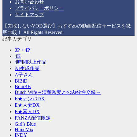
リ
お問い合わせ
ー
プライバシーポリシー
サイトマップ
【失敗しないVOD選び】おすすめの動画配信サービスを徹
底比較！ All Rights Reserved.
記事カテゴリ
3P・4P
4K
4時間以上作品
AI生成作品
A子さん
BiBiD
BoinBB
Dutch Wife～清楚系妻との肉欲性交録～
E★ナンパDX
E★人妻DX
E★素人DX
FANZA配信限定
Girl’s Blue
HimeMix
INDY