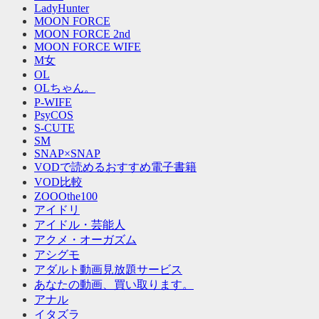
LadyHunter
MOON FORCE
MOON FORCE 2nd
MOON FORCE WIFE
M女
OL
OLちゃん。
P-WIFE
PsyCOS
S-CUTE
SM
SNAP×SNAP
VODで読めるおすすめ電子書籍
VOD比較
ZOOOthe100
アイドリ
アイドル・芸能人
アクメ・オーガズム
アシグモ
アダルト動画見放題サービス
あなたの動画、買い取ります。
アナル
イタズラ