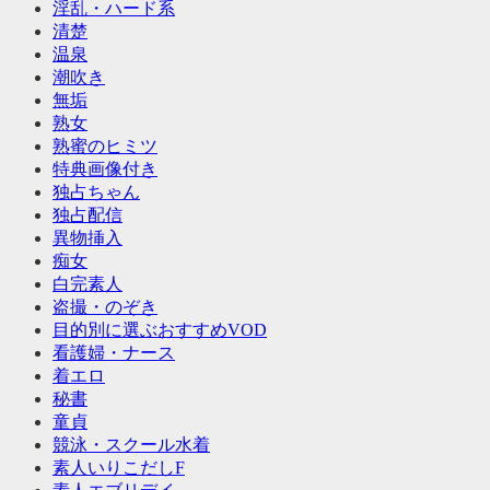
淫乱・ハード系
清楚
温泉
潮吹き
無垢
熟女
熟蜜のヒミツ
特典画像付き
独占ちゃん
独占配信
異物挿入
痴女
白完素人
盗撮・のぞき
目的別に選ぶおすすめVOD
看護婦・ナース
着エロ
秘書
童貞
競泳・スクール水着
素人いりこだしF