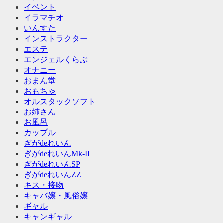
イベント
イラマチオ
いんすた
インストラクター
エステ
エンジェルくらぶ
オナニー
おまん堂
おもちゃ
オルスタックソフト
お姉さん
お風呂
カップル
ぎがdeれいん
ぎがdeれいんMk-II
ぎがdeれいんSP
ぎがdeれいんZZ
キス・接吻
キャバ嬢・風俗嬢
ギャル
キャンギャル