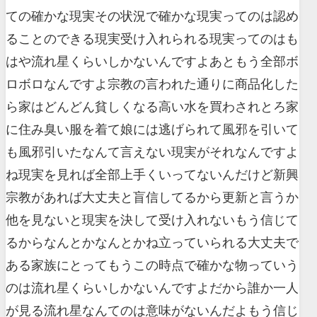
ての確かな現実その状況で確かな現実ってのは認め
ることのできる現実受け入れられる現実ってのはも
はや流れ星くらいしかないんですよあともう全部ボ
ロボロなんですよ宗教の言われた通りに商品化した
ら家はどんどん貧しくなる高い水を買わされとろ家
に住み臭い服を着て娘には逃げられて風邪を引いて
も風邪引いたなんて言えない現実がそれなんですよ
ね現実を見れば全部上手くいってないんだけど新興
宗教があれば大丈夫と盲信してるから更新と言うか
他を見ないと現実を決して受け入れないもう信じて
るからなんとかなんとかね立っていられる大丈夫で
ある家族にとってもうこの時点で確かな物っていう
のは流れ星くらいしかないんですよだから誰か一人
が見る流れ星なんてのは意味がないんだよもう信じ