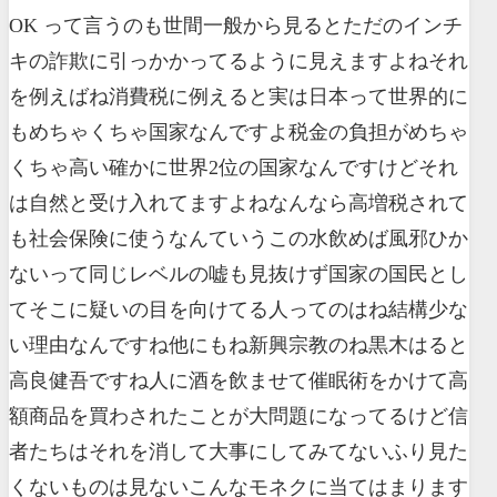
OK って言うのも世間一般から見るとただのインチ
キの詐欺に引っかかってるように見えますよねそれ
を例えばね消費税に例えると実は日本って世界的に
もめちゃくちゃ国家なんですよ税金の負担がめちゃ
くちゃ高い確かに世界2位の国家なんですけどそれ
は自然と受け入れてますよねなんなら高増税されて
も社会保険に使うなんていうこの水飲めば風邪ひか
ないって同じレベルの嘘も見抜けず国家の国民とし
てそこに疑いの目を向けてる人ってのはね結構少な
い理由なんですね他にもね新興宗教のね黒木はると
高良健吾ですね人に酒を飲ませて催眠術をかけて高
額商品を買わされたことが大問題になってるけど信
者たちはそれを消して大事にしてみてないふり見た
くないものは見ないこんなモネクに当てはまります