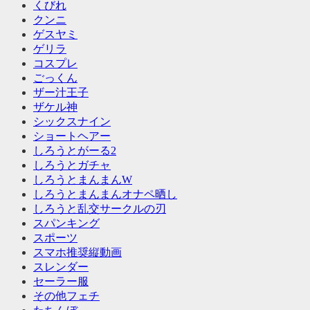
くびれ
クンニ
ゲスヤミ
ゲリラ
コスプレ
ごっくん
ザー汁王子
ザケル神
シックスナイン
ショートヘアー
しろうとがーる2
しろうとガチャ
しろうとまんまんW
しろうとまんまんオナペ晒し
しろうと乱交サークルの刃
スパンキング
スポーツ
スマホ推奨縦動画
スレンダー
セーラー服
その他フェチ