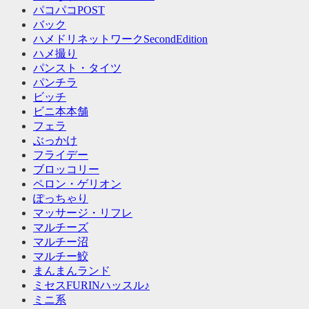
パコパコPOST
バック
ハメドリネットワークSecondEdition
ハメ撮り
パンスト・タイツ
パンチラ
ビッチ
ビニ本本舗
フェラ
ぶっかけ
フライデー
ブロッコリー
ペロン・ゲリオン
ぽっちゃり
マッサージ・リフレ
マルチーズ
マルチー沼
マルチー鮫
まんまんランド
ミセスFURINハッスル♪
ミニ系