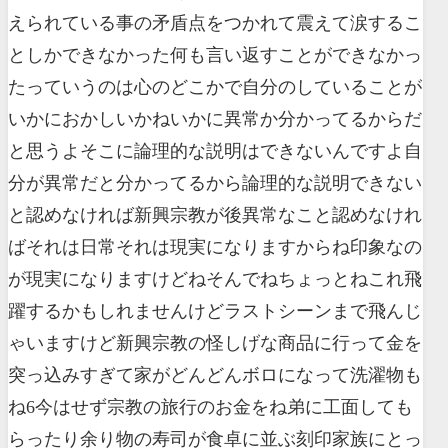
えられている事の矛盾点をつかれて震えて涙するこ
としかできなかった何も言い返すことができなかっ
たっていうのは心のどこかで自分のしていることが
いかにおかしいかねいかに異常か分かってるからだ
と思うよそこに論理的な説明はできないんですよ自
分が異常だと分かってるから論理的な説明できない
と認めなければ新興宗教が後異常なこと認めなけれ
ばそれは日常それは現実になりますからね印象なの
が現実になりますけどねそんでねちょっとねこれ飛
躍するかもしれませんけどラストシーンまで飛んじ
ゃいますけど新興宗教の怪しげな商品に行って金を
突っ込みすぎて家がどんどんボロになって洗濯物も
ね6今はせず宗教の旅行のお金をね弟に工面しても
らったり余り物の寿司が食卓に並ぶ刻印家族にとっ