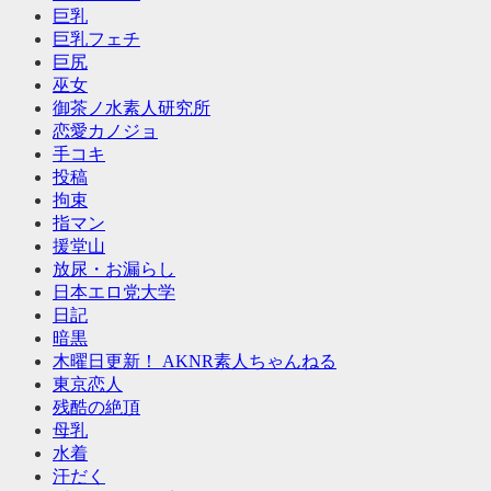
巨乳
巨乳フェチ
巨尻
巫女
御茶ノ水素人研究所
恋愛カノジョ
手コキ
投稿
拘束
指マン
援堂山
放尿・お漏らし
日本エロ党大学
日記
暗黒
木曜日更新！ AKNR素人ちゃんねる
東京恋人
残酷の絶頂
母乳
水着
汗だく