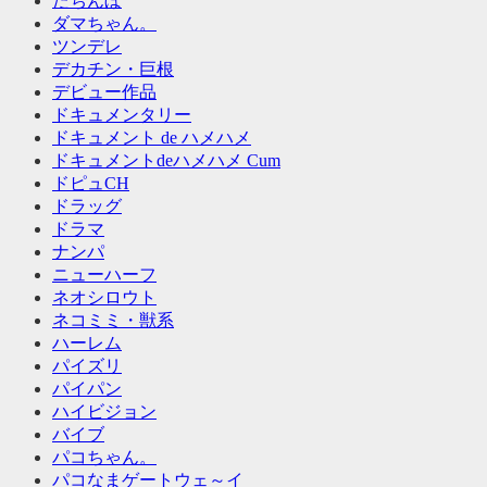
たちんぼ
ダマちゃん。
ツンデレ
デカチン・巨根
デビュー作品
ドキュメンタリー
ドキュメント de ハメハメ
ドキュメントdeハメハメ Cum
ドピュCH
ドラッグ
ドラマ
ナンパ
ニューハーフ
ネオシロウト
ネコミミ・獣系
ハーレム
パイズリ
パイパン
ハイビジョン
バイブ
パコちゃん。
パコなまゲートウェ～イ