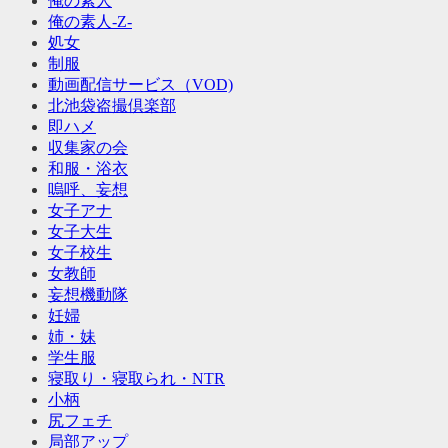
俺の素人
俺の素人-Z-
処女
制服
動画配信サービス（VOD)
北池袋盗撮倶楽部
即ハメ
収集家の会
和服・浴衣
嗚呼、妄想
女子アナ
女子大生
女子校生
女教師
妄想機動隊
妊婦
姉・妹
学生服
寝取り・寝取られ・NTR
小柄
尻フェチ
局部アップ