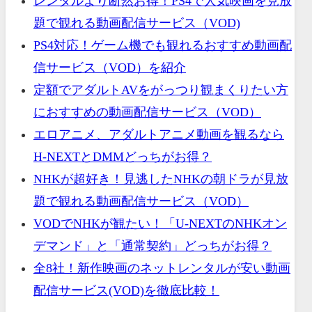
レンタルより断然お得！PS4で人気映画を見放
題で観れる動画配信サービス（VOD)
PS4対応！ゲーム機でも観れるおすすめ動画配
信サービス（VOD）を紹介
定額でアダルトAVをがっつり観まくりたい方
におすすめの動画配信サービス（VOD）
エロアニメ、アダルトアニメ動画を観るなら
H-NEXTとDMMどっちがお得？
NHKが超好き！見逃したNHKの朝ドラが見放
題で観れる動画配信サービス（VOD）
VODでNHKが観たい！「U-NEXTのNHKオン
デマンド」と「通常契約」どっちがお得？
全8社！新作映画のネットレンタルが安い動画
配信サービス(VOD)を徹底比較！