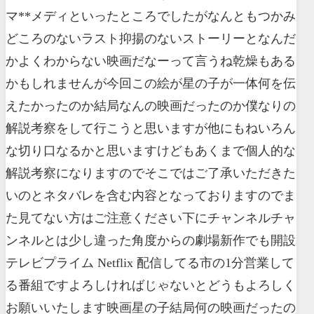
マ**メディといったところでしたがなんともつかみ
どころのないラスト抑揚のないストーリーとなんだ
かよくわからない映画だなーって言うね乾燥もある
かもしれませんが今回この絵が星の子が一体何を伝
えたかったのか結局なんの映画だったのか僕なりの
解説考察をして行こうと思いますが他にもねいろん
な切り口なるかと思いますけどもあくまで個人的な
解説考察になりますのでそこではご了承いただきた
いのとネタバレを含む内容となっておりますのでま
た見てない方はご注意ください下にチャンネルチャ
ンネルとは少し違った角度からの劇場新作でも開設
テレビプライム Netflix 配信してる市の1分営業して
る番組ですよろしければじゃないとどうもよろしく
お願いいたします映画星の子結局何の映画だったの