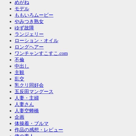
めがね
モデル
ももいろムービー
やみつき熟女
ゆず故障
ランジェリー
ローション・オイル
ロングヘアー
ワンチャンすこすこ.com
不倫
中出し
主観
乱交
乳クリ同好会
五反田マングース
人妻・主婦
人妻さん
人妻空蝉橋
企画
体操着・ブルマ
作品の感想・レビュー