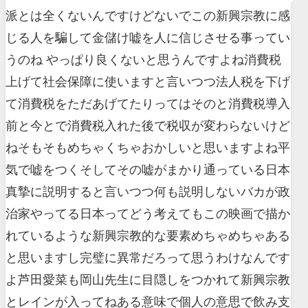
派とは全くないんですけどないでこの新興宗教に感
じる人を騙して金儲け嘘を人に信じさせる事ってい
うのね やっぱり良くないと思うんですよね消費税
上げて社会保障に使いますと言いつつ法人税を下げ
て消費税をただあげてたりってはそのと消費税導入
前と今とで消費税入れた後で税収が変わらないけど
ねそもそもめちゃくちゃおかしいと思いますよね平
気で嘘をつくそしてその嘘がまかり通っている日本
真摯に説明すると言いつつ何も説明しないバカが政
治家やってる日本ってどう考えてもこの映画で描か
れているような新興宗教的な要素めちゃめちゃある
と思いますし完璧に異常だろって思うわけなんです
よ芦田愛菜も岡山先生に目隠しをつかれて新興宗教
とレインが入ってねある意味で個人の意思で飲み支