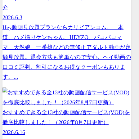
介
2026.6.3
Hey動画見放題プランならカリビアンコム、一本
道、ハメ撮りケンちゃん、HEYZO、パコパコマ
マ、天然娘、一番槍などの無修正アダルト動画が定
額見放題。退会方法も簡単なので安心。ヘイ動画の
口コミ評判。割引になるお得なクーポンもありま
す。...
おすすめできる全13社の動画配信サービス(VOD)を
徹底比較しました！（2026年8月7日更新）
2026.6.16