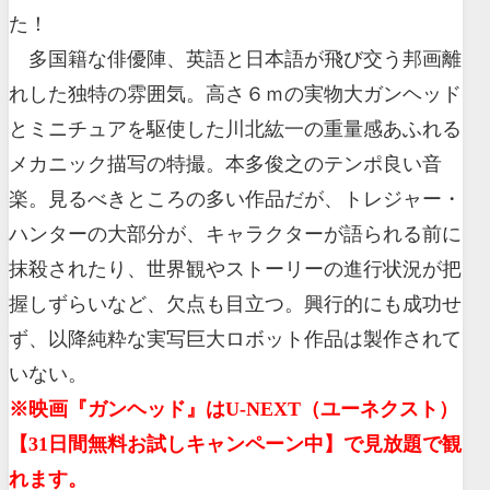
た！
多国籍な俳優陣、英語と日本語が飛び交う邦画離
れした独特の雰囲気。高さ６ｍの実物大ガンヘッド
とミニチュアを駆使した川北紘一の重量感あふれる
メカニック描写の特撮。本多俊之のテンポ良い音
楽。見るべきところの多い作品だが、トレジャー・
ハンターの大部分が、キャラクターが語られる前に
抹殺されたり、世界観やストーリーの進行状況が把
握しずらいなど、欠点も目立つ。興行的にも成功せ
ず、以降純粋な実写巨大ロボット作品は製作されて
いない。
※映画『ガンヘッド』はU-NEXT（ユーネクスト）
【31日間無料お試しキャンペーン中】で見放題で観
れます。