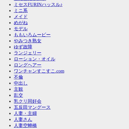
ミセスFURINハッスル♪
ミニ系
メイド
めがね
モデル
ももいろムービー
やみつき熟女
ゆず故障
ランジェリー
ローション・オイル
ロングヘアー
ワンチャンすこすこ.com
不倫
中出し
主観
乱交
乳クリ同好会
五反田マングース
人妻・主婦
人妻さん
人妻空蝉橋