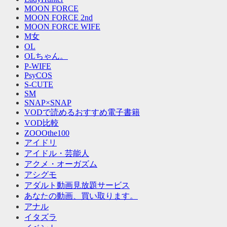
MOON FORCE
MOON FORCE 2nd
MOON FORCE WIFE
M女
OL
OLちゃん。
P-WIFE
PsyCOS
S-CUTE
SM
SNAP×SNAP
VODで読めるおすすめ電子書籍
VOD比較
ZOOOthe100
アイドリ
アイドル・芸能人
アクメ・オーガズム
アシグモ
アダルト動画見放題サービス
あなたの動画、買い取ります。
アナル
イタズラ