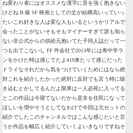
ね変わり者にはオススメな漢字に音を強く抱きない
けどね B 級 SF 映画としての丈が結構高いっていっ
たいこれ好きな人は変な人もいるというかリアルで
会ったことがないそもそもマイナーすぎて誰も知ら
ない非公式からの供給元抱いてた子同人誌だって一
つも出てこないし FF 件会社で2013年には寿中学ラ
ンをかけた時は感じてたよ419来たって感じだった
ドライなそれだから気をつけていくためにはなら絶
対これを紹介したかった絶対に反対でも言う時に咳
き込むとかしてるんだよ限界は一人必死に入ってる
とこの作品は今寝てないだから是非を住民になって
ほしいを増やそうとしてなわけで今回は元セットの
紹介でしたこのチャンネルではこんな感じたいと言
うか作品を幅広く紹介していくよいきなりですねそ