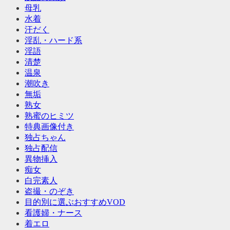
母乳
水着
汗だく
淫乱・ハード系
淫語
清楚
温泉
潮吹き
無垢
熟女
熟蜜のヒミツ
特典画像付き
独占ちゃん
独占配信
異物挿入
痴女
白完素人
盗撮・のぞき
目的別に選ぶおすすめVOD
看護婦・ナース
着エロ