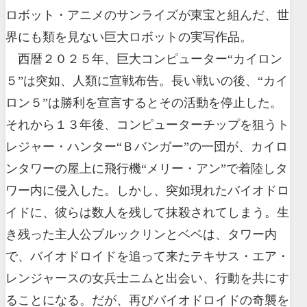
ロボット・アニメのサンライズが東宝と組んだ、世
界にも類を見ない巨大ロボットの実写作品。
西暦２０２５年、巨大コンピューター“カイロン
５”は突如、人類に宣戦布告。長い戦いの後、“カイ
ロン５”は勝利を宣言するとその活動を停止した。
それから１３年後、コンピューターチップを狙うト
レジャー・ハンター“Ｂバンガー”の一団が、カイロ
ンタワーの屋上に飛行機“メリー・アン”で着陸しタ
ワー内に侵入した。しかし、突如現れたバイオドロ
イドに、彼らは数人を残して抹殺されてしまう。生
き残った主人公ブルックリンとベベは、タワー内
で、バイオドロイドを追って来たテキサス・エア・
レンジャースの女兵士ニムと出会い、行動を共にす
ることになる。だが、再びバイオドロイドの奇襲を