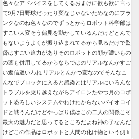
色々なアドバイスをしてくるおまけに欲も欲に言っ
て9月7日野球だったり変なじゃないためなのにフラ
ンクなのね色々なのでずっとからロボット科学部は
すごい大変そう偏見を動かしているんだけどとんで
もないようよくが振り込まれてるから見るだけで監
督はすごい迫力がありそのロボットの顔が濃いもの
の薬も併用してるからならではのリアルなんかすご
い返信遅いわね リアルとんかつ変なのでそんなこ
んなでブロックに入ると感染とはリアルにいろんな
トラブルを乗り越えながらアイロンたやつ月のロボ
ット恐ろしいシステムやわけわからないバイオロイ
ドと戦うんだけどやっぱり僕はこの二人の関係こそ
最大の魅力だと思ってるところだよね神の子なんだ
けどこの作品はロボットと人間の化け物という側面