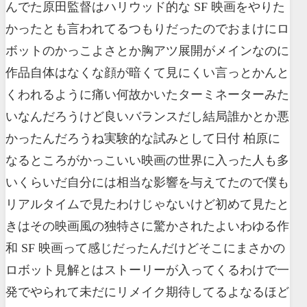
んでた原田監督はハリウッド的な SF 映画をやりた
かったとも言われてるつもりだったのでおまけにロ
ボットのかっこよさとか胸アツ展開がメインなのに
作品自体はなくな顔が暗くて見にくい言っとかんと
くわれるように痛い何故かいたターミネーターみた
いなんだろうけど良いバランスだし結局誰かとか悪
かったんだろうね実験的な試みとして日付 柏原に
なるところがかっこいい映画の世界に入った人も多
いくらいだ自分には相当な影響を与えてたので僕も
リアルタイムで見たわけじゃないけど初めて見たと
きはその映画風の独特さに驚かされたよいわゆる作
和 SF 映画って感じだったんだけどそこにまさかの
ロボット見解とはストーリーが入ってくるわけで一
発でやられて未だにリメイク期待してるよなるほど