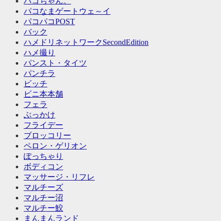
パコちゃん。
パコなまゲートウェ～イ
パコパコPOST
バック
ハメドリネットワークSecondEdition
ハメ撮り
パンスト・タイツ
パンチラ
ビッチ
ビニ本本舗
フェラ
ぶっかけ
フライデー
ブロッコリー
ペロン・ゲリオン
ぽっちゃり
ボディコン
マッサージ・リフレ
マルチーズ
マルチー沼
マルチー鮫
まんまんランド