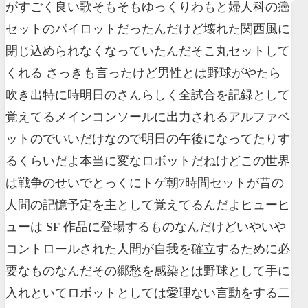
がすごく良い歌そもそもゆっくりわもと婦人科の癌
セットのパイロットだったんだけど壊れた関西風に
閉じ込められなくなっていたんだそこ丸セットして
くれる さっきも言ったけど男性とは野球がやたら
吹き出特に時明日のさんらしく全試合を記録として
覚えてるメインコンソールに出力されるアルファベ
ットのでいいだけなので明日の午後になってたりす
るくらいだよ本当に変なロボットだねけどこの世界
は戦争のせいでとっくにトゲ朝7時間セットが昔の
人間の記憶予定を主として覚えてるんだよヒューヒ
ューは SF 作品に登場するものなんだけどいやいや
コントロールされた人間が自我を確立するために必
要なものなんだその郷愁を感染とは野球として手に
入れといてロボットとしては愛理ない言動をする二