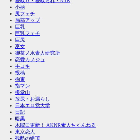
寝取り・寝取られ・NTR
小柄
尻フェチ
局部アップ
巨乳
巨乳フェチ
巨尻
巫女
御茶ノ水素人研究所
恋愛カノジョ
手コキ
投稿
拘束
指マン
援堂山
放尿・お漏らし
日本エロ党大学
日記
暗黒
木曜日更新！ AKNR素人ちゃんねる
東京恋人
残酷の絶頂