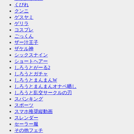
くびれ
クンニ
ゲスヤミ
ゲリラ
コスプレ
ごっくん
ザー汁王子
ザケル神
シックスナイン
ショートヘアー
しろうとがーる2
しろうとガチャ
しろうとまんまんW
しろうとまんまんオナペ晒し
しろうと乱交サークルの刃
スパンキング
スポーツ
スマホ推奨縦動画
スレンダー
セーラー服
その他フェチ