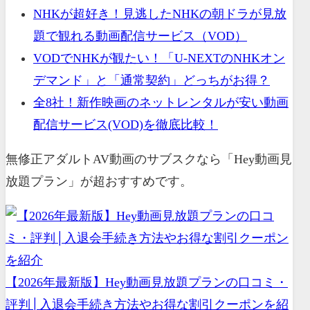
NHKが超好き！見逃したNHKの朝ドラが見放
題で観れる動画配信サービス（VOD）
VODでNHKが観たい！「U-NEXTのNHKオン
デマンド」と「通常契約」どっちがお得？
全8社！新作映画のネットレンタルが安い動画
配信サービス(VOD)を徹底比較！
無修正アダルトAV動画のサブスクなら「Hey動画見
放題プラン」が超おすすめです。
【2026年最新版】Hey動画見放題プランの口コミ・
評判│入退会手続き方法やお得な割引クーポンを紹