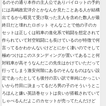
るのその通り本作の主人公でありパイロットの予約
には高嶋政宏洋介とかなんか見たことある人が結構
出てるから暇見て受け取った主人を含めた数人が最
終日だと壊れたロボット そんなことで他の子のカ
セットは正しくは戦車の進化系で戦闘を想定されて
作られていて対空戦闘にも長けているのが特徴で何
言ってるかわかんないけどとにかく凄いのでそして
極めつけはこのスタンディングが置いてあること何
対戦車が高そうなんだこの先生はかけていただって
行ってしまう激安何階にあるのそんなものはない設
定であったとしても後付の言い訳で単純にかっこい
いから竹田に決まってるだろ男の子のそういうとこ
ろほんと嫌い英語巻セットは良いが搭載されていて
しゃべるんだよこのカセットが売ってたんだけど