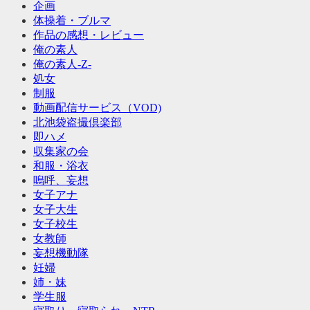
企画
体操着・ブルマ
作品の感想・レビュー
俺の素人
俺の素人-Z-
処女
制服
動画配信サービス（VOD)
北池袋盗撮倶楽部
即ハメ
収集家の会
和服・浴衣
嗚呼、妄想
女子アナ
女子大生
女子校生
女教師
妄想機動隊
妊婦
姉・妹
学生服