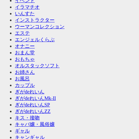
イベント
イラマチオ
いんすた
インストラクター
ウーマンコレクション
エステ
エンジェルくらぶ
オナニー
おまん堂
おもちゃ
オルスタックソフト
お姉さん
お風呂
カップル
ぎがdeれいん
ぎがdeれいんMk-II
ぎがdeれいんSP
ぎがdeれいんZZ
キス・接吻
キャバ嬢・風俗嬢
ギャル
キャンギャル