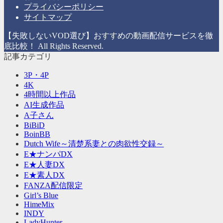
ー
プライバシーポリシー
サイトマップ
【失敗しないVOD選び】おすすめの動画配信サービスを徹
底比較！ All Rights Reserved.
記事カテゴリ
3P・4P
4K
4時間以上作品
AI生成作品
A子さん
BiBiD
BoinBB
Dutch Wife～清楚系妻との肉欲性交録～
E★ナンパDX
E★人妻DX
E★素人DX
FANZA配信限定
Girl’s Blue
HimeMix
INDY
LadyHunter