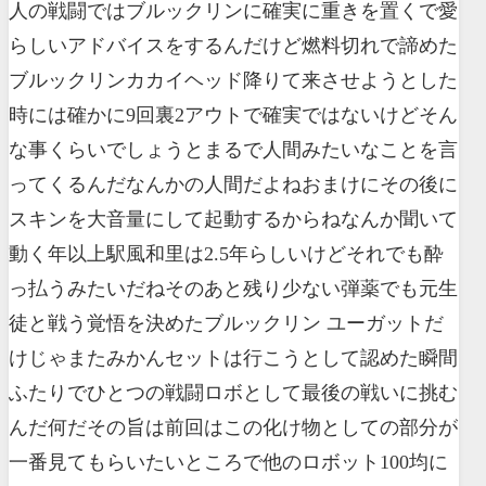
人の戦闘ではブルックリンに確実に重きを置くで愛
らしいアドバイスをするんだけど燃料切れで諦めた
ブルックリンカカイヘッド降りて来させようとした
時には確かに9回裏2アウトで確実ではないけどそん
な事くらいでしょうとまるで人間みたいなことを言
ってくるんだなんかの人間だよねおまけにその後に
スキンを大音量にして起動するからねなんか聞いて
動く年以上駅風和里は2.5年らしいけどそれでも酔
っ払うみたいだねそのあと残り少ない弾薬でも元生
徒と戦う覚悟を決めたブルックリン ユーガットだ
けじゃまたみかんセットは行こうとして認めた瞬間
ふたりでひとつの戦闘ロボとして最後の戦いに挑む
んだ何だその旨は前回はこの化け物としての部分が
一番見てもらいたいところで他のロボット100均に