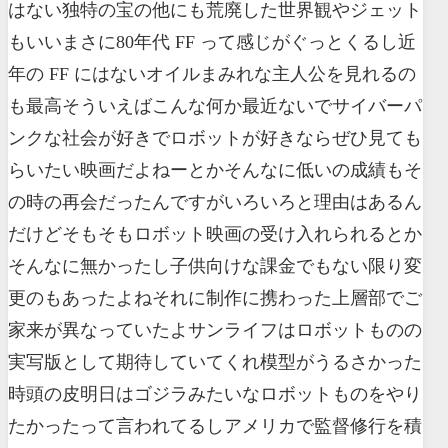
はない独特の宝の他にも荒廃した世界観やジェット
もいいまさに80年代 FF って感じがぐっとくるし近
年の FF にはないオイルまみれな主人公を見れるの
も最高そういえばこんな何か最近ないでサイバーパ
ンクな社会が好きでロボットが好きならぜひ見ても
らいたい映画だよねーとかそんなに低いの成績もそ
の時の再会だったんですがいろいろと理由はあるん
だけどそもそもロボット映画の受け入れられるとか
そんなに無かったし子供向けな課金でもない限り変
更のもあったよねそれに制作に携わった上層部でご
家来が異なっていたよサンライフはロボットものの
実写版として期待していてくれ模型がうるさかった
時頭の皮明日はゴジラみたいなロボットものをやり
たかったって言われてるしアメリカで監督修行を積