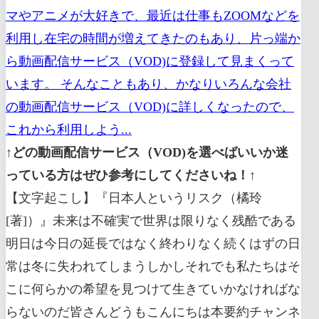
マやアニメが大好きで、最近は仕事もZOOMなどを
利用し在宅の時間が増えてきたのもあり、片っ端か
ら動画配信サービス（VOD)に登録して見まくって
います。 そんなこともあり、かなりいろんな会社
の動画配信サービス（VOD)に詳しくなったので、
これから利用しよう...
↑どの動画配信サービス（VOD)を選べばいいか迷
っている方はぜひ参考にしてくださいね！↑
【文字起こし】『日本人というリスク（橘玲[著]）』未来は不確実で世界は限りなく残酷である明日は今日の延長ではなく終わりなく続くはずの日常は冬に失われてしまうしかしそれでも私たちはそこに何らかの希望を見つけて生きていかなければならないのだ皆さんどうもこんにちは本要約チャンネルの健美でございます今回は橘玲さんの日本人というリスクを要約していきたいと思います本処理は我々日本人がどんなリスクを抱えているのかそして日本人も日本社会もますますリスクに対して脆弱になっているのではないかということが書かれています日本社会を今大きな不安が被っているとすればおそらく最も大きな理由は日本人の人生設計のリスクが管理不能になってきたからであります東日本大震災などの日本を襲った大規模ないや臭いによって戦後の日本の人生設計を支配してきた四つの神話が崩壊してしまいましたその神話とは不動産親和会写真は延伸は国家神話の四つで人生の経済的な側面から言えば私たちが東日本大震災後の時代を生きるということは神話を奪われた世界を生きるということでありますしかし私たちは未だに神はなき時代の人生設計をね見つけることができずに口かけてシミだらけの設計図にしがみついておりますそしてこの役に立てない設計図から生じる不安が日本人の行動を規定しているんです皮肉なことにですよ私たちはリスクを避けようとしてそのことで逆にリスクを極大化させそれが不安の源泉になっているんです東日本大震災はこれまで大切にしてきたものが暴力的に奪われ破壊される光景を私達に見せてきました未来は不確実で世界は限りなく残酷です明日は今日の延長ではなく終わりなく続くはずの日常は冬に失われてしまうしかしそれでも私たちはそこに何らかの希望を見つけて生きていかなければならないんですいやー今回はねなかなか深いテーマでございますしかし日本人としてどのようなリスクがあるのか今後どのような世界を私たちは生きることになるのか東日本大震災この世界を生き延びる人生設計にはどんなものがあるのかということを考えることはこれからの未来を生きていく上でねやめて重要なテーマになってきますそういった意味で本書は私たち日本人の人生に大きな影響を与える一冊となるでしょうではでは早速本書の内容に切り込んでいきましょうか本日のお品書きは次の通りです一元で日本人を支配して気体四つの神話の崩壊について2件で神話を奪われた世界での人生設計について解説していきます前はまず早速一幻の日本人を支配して気体四つの神話の崩壊から解説魚初めて行きましょうかさて筆者はまず1997年の金融危機福島第一原発の事故東日本大震災などによってかつてのね戦後の日本人の人生設計を支配してきた四つの神話が崩壊してしまったと指摘しているんですその神話とは不動産親和会写真は練習は国家神話の四つで人生の経済的な側面から言えば私たちが東日本大震災後の時代すなわちポスト3.11を生きるということは神話を奪われた世界を生きるということですではではかつて日本人の人生設計を支配していた不動産親和会写真は練習は国家神話とは一体何なのでしょうかそれを理解するところから始めましょう順番にサクサクと解説していきますまずは一つ目の不動産神話について解説しましょうさてね不動産神話とは簡単に言うならばって強持ち家は賃貸より徳田そういったものでございますマイホームを購入するということは不動産投資と実は何ら変わりがありません筆者はこれまで経済合理的に考えれば賃貸よりもマイホームが得とは言えないと繰り返し主張してきたそうですこれはものすごくシンプルな話なんですが殆ど理解されないそうですその一番の理由は賃貸ならもね家賃を払わなければいけないけどもう10だったらば家賃はいらないから得だそんな意見でございますいや果たしてねこれは本当なのでしょうか賃貸なら家賃を払わなければいけないが持ち家なら家賃はいらないならとくやんけという人はね所有するというリスクを理解していないんですね経済的には持ち家と賃貸の違いは不動産投資のリスクを引き受けるかどうかにあるんです持ち家の場合ならですよ不動産価格が上がれば確かにその利益は自分のもの その一方で地価が下がっちゃったり想定外の出来事で不動産が価値を失ってしまうとその損失を全て個人で背負うことになってしまうんですこうしたリスクは天変地異とか原発事故だけじゃなくてマンションの中にでヤクザの事務所ができちゃったりとかカルト教団の施設が近所に作られたりとかそういった私たちにはどうしようもない様々なトラブルが考えられるんですそれに対して賃貸は不動産投資のリスクを全ていやあの子に変化しているので地震による液状化で居住が不可能になっても契約を解除してさっさと別の場所に引っ越せばいいだけですこのより賃貸より持ち家が得とされているのは持ち家の方がリスクが高いからなんですよ市場が効率的であればリスクが高ければ高いほどそこから得るリターンが大きくなるというのは当然ですよね逆に言うなら高いリターンを期待するなら大きなリスクをとらなければいけいませんところが地下は永久に上がり続けるという不動産新羽が健在な時はこのリスクは水面下に沈んでいて誰も気づかなかったんです一般に個人はリスク耐性が低いですそして機関投資家はリスクへの許容度が大きいのでリスクの高い投資は機関投資家に任せて個人は保守的な資産運用を心がけた方が賢明なんですしかしなぜかんマイホームでは不動産会社と金融機関が組んで個人にリスクを押し付けて大きな収益を上げているんです例えば三陸海岸沿いは歴史的に巨大大地震や大津波に何度も襲われたハイリスクな場所ですこのような土地では住宅や商業施設農地や船舶を個人が保有していると一度の自然災害ですべての資産を失ってしまいますしかしリートのような機関投資家になら地震や津波で資産価値が大きく毀損したとしてもその損失は多数ウーの株主に分散されますから被災者が倒壊したマイホームの為に何十年もね住宅ローンを払い続けることに比べればその社会的な影響ははるかに警備でございます高度経済成長の時代ではマイホームは最も安全な資産運用だと信じられてきました誰がこの神話はバブル崩壊で大きく揺らぎ3.11の地震と原発事故で不動産を所有することのリスクが誰の目にも明らかになったんですマイホームというのはですよ銀行から金を借りて交流するわけですよねそれはレバレッジをかけたハイリスクな不動産投資に他なりませんではなぜそれがもっとも安全で有利と信じられてきたのでしょうかその理由は日本の地価の推移を見れば一目瞭然なんです日本の地下は80年代半ばまで年率115%で右肩上がりに上昇しており名目 GDP を常に上回ってアンデス年率15%というだけでも素晴らしいパフォーマンスですがこれに5倍のレバレッジをかければですよ資本金に対する運用利回りは何トンネル率に75%という音驚異的なものになりますところが80年代後半にちかは年率30%近い上昇を見せた後90年のバブル崩壊でつるべ落としのようにで下落してしまいました2005年には最高での1/4となって80年代初めの水準まで戻ってしまったんです日本の不動産新羽は1990年に終わっておりそれ以降マイホームを買った人はひたすら損をし続けてきたんですちかが右肩上がりで上昇している時は確かに不動産を買えば儲かりますからなぜマイホームなのかを説明する必要なんてありませんでしたところがバブル崩壊で不動産投資のリスクが顕在化したことでこれまでの論理が使えなくなったんですそこで投資リスクの全くこと持ち家と賃貸を単純に比較して家賃を払うぐらいなら家を買った方が得ですよと言うねまやかしのセールストークが登場してきたわけですそれでは二つ目の写真は会社神話について解説していきたいと思いますさて会社神話とは大きな会社に就職して定年まで勤め上げるというものでございます日本企業は大学や学部の偏差値によって新卒を採用しますから激しい受験競争が起こるようになりました偏差値教育はずっとね批判の対象にされてきましたが大金がかかっているわけだから少しでもいい大学を目指そうとするのは極めて合理的な行動ですよね同様に年功序列制度では新卒一括採用れなければ神乳のピラミッドを維持することができませんから大学生にとっては就活こそが人生を決める最大のイベントとなり大学で何を学んだかなどってあれも興味を持っ これが日本の大学が教育機能を喪失したわけなんですがこの行動も終身雇用制における人的資本の大きさを考えれば極めて合理的ですから新卒一括採用を辞めさせない限りあらゆる大学改革は全て無意味でございます戦後の高度経済成長期以降この国では人的資本の全てを会社に投資するということが人生設計における経済的な利益を最大化する最適戦略ってあったんです人的資本とは簡単にいうと働いてお金を稼ぐ力のことですかって私たちは自分の働いてお金を稼ぐ力を全て会社に投資することによって高い収入を得るという方法が賢いとね言われていたわけだですしかしバブル崩壊以降この成功の方程式は揺らぎ始めましたサラリーマンの人生設計は会社は絶対に潰れないという神話を前提にしているからであります本の大企業の多くは今でも終身雇用と年功序列を採用していますこれは日本の会社が従業員を長期で働かせた方が良いと思っていて同時に日本の労働者が同じ会社で定年まで働いた方が得だと考えているからでありますお互いの塩飽が一致しているなら日本の労働慣行は相互依存的でなかなか変わりませんよね高度成長の時代日本の会社は実務上の決定権を現場に任せることで従業員のやる気を促して高品質の製品を安定して生産できる優れたシステムを構築したんですメーカーは子会社や取引先を系列化し独自仕様の製品開発を競ったんですテレビや冷蔵庫のような可憐製品でもメーカーごとに細かな仕様が違っているので部品を共有することなどできませんでしたこうした排他的なシステムで大切なのは製造現場が培ってきた独自のノウハウや会社内の人間関係や権力構造についてのマニュアル化できない知識なんですサラリーマンならば誰もが知っていると思いますが現場を実質的に仕切っているスタッフを見分けることや役員にエリンギを出す前の部門間調整の手順などの企業特殊技能すなわち他の会社とバッキオいうできない独自の知識や技能が日本の会社ではとても重視されております人は誰でも自分に一番有利な風に行動しますから日本では経営者も従業員も独自仕様に最適な制度を作ろうとしてきたんです従業員はその会社でしか通用しない知識や技能を苦労して習得したんだから景気が悪いからといってね簡単にクビになったり給料をカットされるのは納得できません会社としても悪い評判が立つと優秀な人材が集まりませんから年齢に応じた昇給と終身雇用を約束して社員を安心させようとしますその見返りとしてアポを要求しますこれが人質で若い時の低賃金労働と多額の退職金のことです日本の会社では従業員は定年前できっちり働かないと正当な報酬を全額受け取れないシステムになっておりますサラリーマンが真面目なのは日本の気質じゃなくて仕事をサボって解雇された時に失うものがあまりにも大きいからなんですしかし誰もが気づいているように日本の労働環境に今大きな変化が生じていますよね一つはサラリーマンがの変化で各社が相次いで大規模なリストラに踏み切ったことで実数が減ったばかりかしんや下の凍結やボーナス削減社宅などの福利厚生の廃止サービス残業に代表される無給労働の状態から実質賃金が大きく低下してしまったんですもう一つの変化がベンチャー企業の台頭や外資系企業の進出です彼らがグローバルスタンダードの雇用慣行を持ち込んだことで専門的技能を一部のサラリーマンにこれまでなかった転職のチャンスが生まれたんです日本企業はそもそも中途採用を受け入れないし仮に入社できたとしても年功序列のキャリアラインから外れたところでゼロから再出発しなければいけませんそうなると何らかの理由で会社を離れることになったり有能な人物は自分の知識や機能を市場価格で評価してくれるベンチャーや外資系を選ぶ他ありませんこのようにして MBA を取得して外資系企業やベンチャー企業に就職した後コンサルタントやファンドマネージャーとして独立したり企業を目指したりするのが90年代以降のビジネスキャリアのサクセスストーリーになったんです一部のエリートサラリーマンは転職すればもっと高い給料をもらえるはずだと考えるようになったんですところで平均的なサラリーマンの生涯年収は3億円と言われておりますが社宅などの福利厚生や企業年金を加えると企業が支払う賃金 一人500円とも言われますしかしこれを聞いても俺はそんなに貰ってないぜと不思議に思う人がほとんどでしょうその理由はこれがトータルの収入だからなんですよ日本の所得税率は世界的に見ても低いと言われていますがその代わり年金や健康保険などの社会保険料が毎年のように引き上げられてこれが手取り収入を圧迫しているんですこれは日本の社会保険制度が破綻状態だからで国民年金や国民健康保険と後期高齢者医療保険の巨額の赤字を補うために給料から源泉徴収できるサラリーマンに負担を転嫁するしかないからです厚生年金や総合健保は保険料労使折半することになっているんですが会社が支払う保険料も実は人件費の一部ですからそれを含めて計算すると平均的なサラリーマンの総収入の25%が税社会保険料二期会ていくことになります生涯年収3億円で落ち7,000万円以上が日本国に招集されるんですからこれは人生最大の買い物と言われるマイホームを上回る金額の出費ですこれを差し引いた額が手取りの所得で退職金を除けば約40年間で200円弱年平均500万円になりますサラリーマンの人生というのは四十代までひたすら会社に貯金して50台から回収を始め満額の退職金をもらって全ての帳尻が合うようにできているんです20代や30代では低賃金長時間労働が当たり前ですから経済的な余裕なんて生まれるはずがありません10年20年先にならなければサラリーマン人生の本当の良さは分からないんですサラリーマンが競って住宅ローンを組んでマイホームを買ったのは若いうちにまとまった金融資本が作れない以上それ以外に効率的な資産運用の方法がなかったからです砂押サラリーマンとマイホームこそが戦後の日本人の人生設計における最強戦略でした定年までに住宅ローンを完済し退職金をほぼ無税で受け取りその後は年金で悠々自適の暮らしをする確かに計画通りならこれほど素晴らしい人生はありませんしかしこの戦略には一つ重大な問題があるんですサラリーマンとはすべての人的手法を一つの会社に投資することですからこれは卵をひとつの籠に盛るのと同じことなんです誰もがすぐに気づくようにこの投資が成功するにはそのカゴが壊れないということが絶対条件になりますところがこの10年で会社が倒産するのは珍しいことではなく大手企業でも頻繁にリストラが行われるようになりましたこうして突然サラリーマンでいることのリスクが顕在化してきたわけですでは次の三つめの神話神話について解説していきますさて返信はとは日本人なら円資産を保有するのが安全だよねというものでありますこの遠心はについては時間の都合上結論だけを言います日本に住んでいる以上好む好まざるに限らず私たちの市さわ縁に縛り付けられております不動産だけじゃなくて年金や生命保険なども加えれば円資産よりも外貨資産を多く持っている人はほとんどいないでしょうしかしそれでは円資産が価値を失うリスクに備えていることになりませんですので卵をひとつの籠に盛るなという信玄に従うならば円資産だけじゃなくてがいかにも資産を分散させておくべきなんですそれでは四つ目の神は国家神話について解説していきます国家神話とはね国家が破産することなんてありえねーだろというものでございます未来は誰も予測できませんが極めて稀な例外として確実に予想できることがありますそれが人口動態です日本のような先進国では年齢ごとの死亡率は統計的にほぼ正確に分かっていてそれは長期にわたって安定しています今の0歳時代平均寿命を迎える80数年後まで人口構成がどのように変化していくのかはあらかじめ決まったん未来なんですわたしたちに訪れる確実な未来は市人口総数の減少に高齢化の進展3少子化の進展の三つでございますそして人口動態の変化によって市場の縮小よりもっと確実に予測できる未来がありますそれが公的年金や医療介護保険などの社会保障の破綻なんですね年金制度というのはですよ政府が65歳以上の高齢者に毎年お金を支払うことを約束しているわけですから高齢者の人口が分かれば年金支給額の推移は簡単に計算できるんです日本の年金は現役世代 高齢者を支える方式なので現役世代の人数が減少すれば必然的に保険料収入も減っていくことは明らかでしょう経済成長率や年金資産の運用利回りなどいくつかの変数があるにしてもですよこのままでは日本の年金制度が破綻必須なのは明らかですそれに加えて年齢が上がるに従って医療費や介護保険の利用が増えていきます年齢ごとの平均的な支出も統計的に分かっているのでこれによって将来の医療介護保険の負担額も計算できるんです2020年には約800万人の団塊の世代が70歳を超えて本格的に医療や介護サービスを利用し始めるようになりこの高齢者爆発によってね有料介護保険制度の崩壊は避けられません戦後の日本人の人生設計は以上のように四つの神話の上に築かれていたんです不動産は上がり続ける会社は潰れない電話最も安全な資産だ国家が破綻することなどありえない不動産親和会写真は延伸は国家神話を前提としたポートフォリオは戦後の経済成長に最適化した人生設計でしたしかしここまで述べてきたいように言ったリスクが顕在化すればそれは個人の人生にとてつもない厄災をもたらすことになります0年代以降の日本が急速に閉塞感を強めていった理由の一つは多くの人がこの経済的なリスクに気づき始めたからでありますしかしそれでも神話なき時代の新しい人生設計を見つけ出すことができずに耐用年数の切れた古臭い設計図にしがみつくしかありませんでしたそのことがますますのリスクを高め社会を閉塞させて言ったんですリスクを回避し安定した人生を送るために私たちは偏差値の高い大学に入って大きな会社に就職することを目指して住宅ローンを組んでマイホームを買う株や外貨には手を出さずひたすら英語溜め込み老後の生活は国に頼ることを選んできたわけですしかし皮肉なことにこうしたリスクを避ける選択がすべて今ではリスクを極大化することになってしまいましたこの事態は97年の金融危機あるいは90年のバブル崩壊から始まっていたんですが多くの日本人は不都合な真実に顔を背け3.11によって初めて自らのリスクを目の前に突きつけられたんですそれでは情報量がめっちゃ多かったので一見の内容をまとめておきますかって戦後の日本人の人生設計をし愛してきた不動産親和会写真は延伸は国家神話という四つの神話は崩壊してしまったリスクを目の前に突きつけられ神話を奪われた世界を生きる私たちは神はなき時代の新しい人生設計を見つけ出すことができずに耐用年数の切れた古臭い設計釣りしがみつくしかなかったそれでは2件で神話を奪われた世界での人生設計について考えていきますさて1件で四つの神話が崩壊したということを説明しましたね2件では神話が崩壊した後の世界を私たちはどのように生きていけば良いのかということについて解説していきたいと思います最初に結論を言うと神話を奪われた世界での人生設計で極めて大事なのが次の二つでございます市伽藍からバザールへ人的資本のリスクを分散するに世界市場投資のすすめ金融手法を分散するそれでは簡単にひとつずつ説明していきましょうまずは一つ目の伽藍からバザールへ人的資本のリスクを分散するについてです日本とアメリカの労働者のかなり正確な比較調査が明らかにした重要な事実があるんですその調査の結論だけを申し上げると愛社精神も仕事への貢献度もアメリカ労働者の方がずっと高く日本のサラリーマンは昔から会社が大嫌いで日本人は会社を憎んでいるという事実でありますなぜサラリーマンは会社が嫌いなのでしょうかその理由を知るためにはがらんの世界を覗いてみなければいけませんがらんというのは人の集団が物理的心理的な空間に閉じ込められている状態で学校のような音外部から遮断された世界のことですそれに対してバザールとは開かれた空間で店を出すのも畳むのも自由ですが卵とバザールでは評判を巡って全く異なるゲームが行われているんですバザールは参加するのも出て行くのも本人の勝手ですから相手に悪い評判を押し付けようとしても何の効果もありません悪評ばかりの業者はさっさと廃業して別の場所や別の名前で商売を再開すればいいだけだからですその一方でバザールでは悪評と同様に一旦退出すると良い評判もゼロにリセットされてしまいます良い評判というのは 嵐さんですからそれをたくさん持っている業者は同じ場所に留まってさらに良い評判を増やそうと考えるでしょう顧客は評判の良い業者から商品やサービスを購入しようとしますからこれが一番合理的な戦略なんです例えばネットオークションでは評価の高い人から僕たちは物を買いたいですよねネットオークションでは良い評判というのは資産なんですこのようにしてバザールで乗ってフォルトのゲームはできるだけ目立ってたくさんの良い評判を獲得することになりますこれがポジティブゲームでございますそれに対して閉鎖的な伽藍空間では押し付けられた悪評はずっとついて回るんですこのゲームの典型が学校のいじめで一旦悪評の標的にされると地獄のような日々が卒業まで続くことになりますからできるだけ目立たず匿名性の鎧を身にまとって悪評を避けることが生き延びる最適戦略になるんですこちらはネガティブゲームと呼ばれ明日先ほど日本人というのは会社を憎んでいると言いましたそれは日本の終身雇用制度に代表されるように会社というのが一度入ったら逃げ出すのが難しい伽藍の世界だからなんです閉鎖的な伽藍の世界では一度ついた悪い評判は二度と消えないんだから誰もが目立たずに出来るだけ失敗しないようにするというネガティブゲームを行っているんですしかしもはや会社神話は崩壊し私達の寿命は伸び会社の終身雇用制度も崩壊に向かいつつあるんだから一つの会社で下手な釣りに行っていくというネガティブゲームをしているだけでは生き残れないのは明らかですだから伽藍を捨ててバザールへと私たちは向かなければいけませんそれは人的資本のリスクを分散するということでもあります勤めている会社ひとつだけに人的資本を投資するんじゃなくて誰でも商売ができて一度ついた悪評はすぐにリセットできるバザールにも私たちは人的資本を投資しなければいけないんですバザールでは挑戦して失敗しても悪い評判はいくらでもリセットできるんだからチャレンジして失敗したとしても何の問題もありません出来るだけ多くの良い評価を集めるポジティブゲームが行われているバザールに僕たちは向かって行かなければいけないんですなぜなら閉鎖的なからんだらけの日本ではそこら中にネガティブゲームに就職した人がいますだから体と同じゲームでき放送するのは最悪の戦略になるんですねさらにサラリーマンのリスクは会社神話の崩壊により今後どんどん高まっていくのですから蛾卵の世界しか知らない人たちはポジティブゲームが全くできずに苦労することでしょうだとすれば対して競争相手のいないバザールで勝負した方がはるかに確率は高くなります結局会社神話が崩壊した今一つの会社でネガティブゲームをやっていてもその会社が潰れてしまえばどうしようもないんですしかし多くの人は会社神話が崩壊しているのに一つの会社でずっとネガティブゲームをやっていてポジティブゲームというものをやったことがないんですこれからはポジティブゲームをしてバザールの世界で生きていかなければ生き残れないんです世界の潮流はポジティブゲームへと動いているんですそして今の世界ではこのバザールで戦うポジティブ戦略