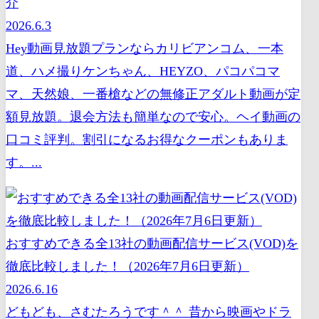
介
2026.6.3
Hey動画見放題プランならカリビアンコム、一本
道、ハメ撮りケンちゃん、HEYZO、パコパコマ
マ、天然娘、一番槍などの無修正アダルト動画が定
額見放題。退会方法も簡単なので安心。ヘイ動画の
口コミ評判。割引になるお得なクーポンもありま
す。...
おすすめできる全13社の動画配信サービス(VOD)を
徹底比較しました！（2026年7月6日更新）
2026.6.16
どもども、さむたろうです＾＾ 昔から映画やドラ