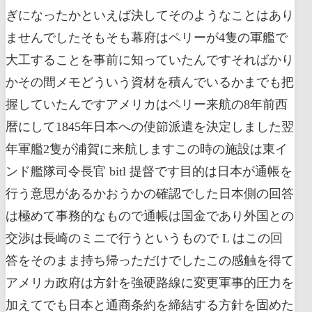
ぎになったかといえば決してそのようなことはあり
ませんでしたそもそも幕府はペリーが4隻の軍艦で
大工することを事前に知っていたんですそればかり
かその間メモどういう資材を積んでいるかまでも把
握していたんですアメリカはペリー来航の8年前西
暦にして1845年日本への使節派遣を決定しました翌
年軍艦2隻が浦賀に来航しますこの時の施設は東イ
ンド艦隊司令長官 bitl 提督です目的は日本が通帳を
行う意思があるかおうかの確認でした日本側の回答
は極めて事務的なもので通帳は国金であり外国との
交渉は長崎のミニで行うというもので L はこの回
答をそのまま持ち帰っただけでしたこの感触を得て
アメリカ政府は方針を強硬路線に変更軍事的圧力を
加えてでも日本と通商条約を締結する方針を固めた