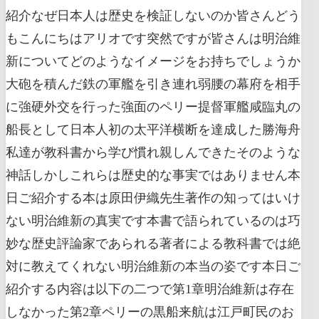
紹介なぜ日本人は歴史を検証しないのか皆さんどう
もこんにちはアリオです突然ですが皆さんは明治維
新についてどのようなイメージをお持ちでしょうか
大砲を積んだ鉄の軍艦を引き連れ弱腰の幕府を相手
に強硬外交を行った強面のペリー提督軍艦咸臨丸の
船長として日本人初の太平洋横断を達成した勝海舟
私達が教科書から学び慣れ親しんできたそのような
神話しかしこれらは歴史的な事実ではありません本
日ご紹介する本は原田伊織先生著作の知ってはいけ
ない明治維新の真実です本書で語られているのは巧
妙な歴史評論家であられる著者による教科書では絶
対に教えてくれない明治維新の本当の姿です本日ご
紹介する内容は以下の二つで第1章明治維新は存在
しなかった第2章ペリーの黒船来航は江戸町民のお