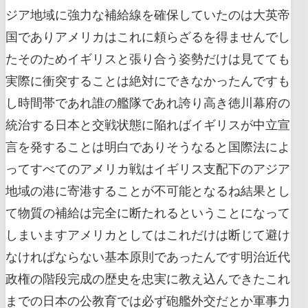
ジア地域に強力な補給線を確保していたのは大英帝
国でありアメリカはこれに頼らざるを得ませんでし
たそのためイギリスと張り合う姿勢だけは見てても
実際に衝突することは絶対にできなかったんですも
し時間帯であれ誰の艦隊であれ誇り高き徳川幕府の
統治する日本と交戦状態に陥ればイギリスが中立宣
言を発することは明白でありそうなると国際法によ
ってすべてのアメリカ戦はイギリス支配下のアジア
地域の港に寄港することが不可能となるね結果とし
て物質の補給は完全に断たれるということになって
しまいますアメリカとしてはこれだけは断じて避け
なければならない基本原則であったんです明治近代
政権の階段完成の歴史を忠実に教え込んできたこれ
までの日本の公教育では必ず砲艦外交だとか軍事力