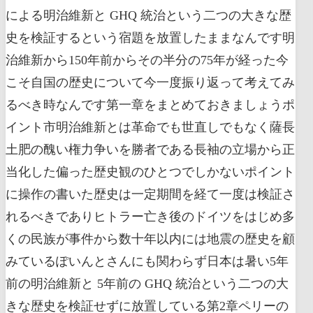
による明治維新と GHQ 統治という二つの大きな歴
史を検証するという宿題を放置したままなんです明
治維新から150年前からその半分の75年が経った今
こそ自国の歴史について今一度振り返って考えてみ
るべき時なんです第一章をまとめておきましょうポ
イント市明治維新とは革命でも世直しでもなく薩長
土肥の醜い権力争いを勝者である長袖の立場から正
当化した偏った歴史観のひとつでしかないポイント
に操作の書いた歴史は一定期間を経て一度は検証さ
れるべきでありヒトラー亡き後のドイツをはじめ多
くの民族が事件から数十年以内には地震の歴史を顧
みているぽいんとさんにも関わらず日本は暑い5年
前の明治維新と 5年前の GHQ 統治という二つの大
きな歴史を検証せずに放置している第2章ペリーの