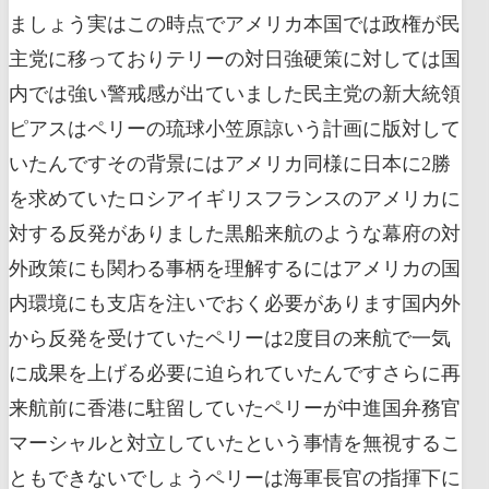
ましょう実はこの時点でアメリカ本国では政権が民
主党に移っておりテリーの対日強硬策に対しては国
内では強い警戒感が出ていました民主党の新大統領
ピアスはペリーの琉球小笠原諒いう計画に版対して
いたんですその背景にはアメリカ同様に日本に2勝
を求めていたロシアイギリスフランスのアメリカに
対する反発がありました黒船来航のような幕府の対
外政策にも関わる事柄を理解するにはアメリカの国
内環境にも支店を注いでおく必要があります国内外
から反発を受けていたペリーは2度目の来航で一気
に成果を上げる必要に迫られていたんですさらに再
来航前に香港に駐留していたペリーが中進国弁務官
マーシャルと対立していたという事情を無視するこ
ともできないでしょうペリーは海軍長官の指揮下に