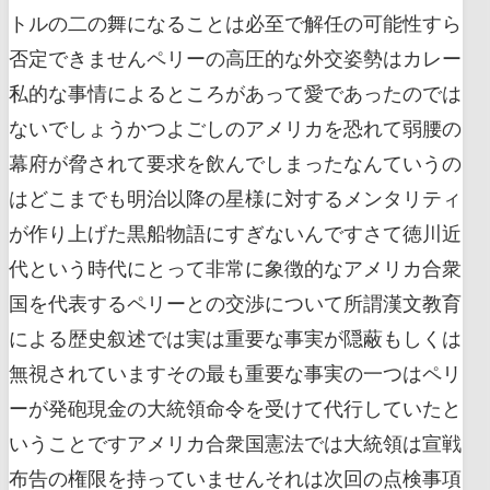
トルの二の舞になることは必至で解任の可能性すら
否定できませんペリーの高圧的な外交姿勢はカレー
私的な事情によるところがあって愛であったのでは
ないでしょうかつよごしのアメリカを恐れて弱腰の
幕府が脅されて要求を飲んでしまったなんていうの
はどこまでも明治以降の星様に対するメンタリティ
が作り上げた黒船物語にすぎないんですさて徳川近
代という時代にとって非常に象徴的なアメリカ合衆
国を代表するペリーとの交渉について所謂漢文教育
による歴史叙述では実は重要な事実が隠蔽もしくは
無視されていますその最も重要な事実の一つはペリ
ーが発砲現金の大統領命令を受けて代行していたと
いうことですアメリカ合衆国憲法では大統領は宣戦
布告の権限を持っていませんそれは次回の点検事項