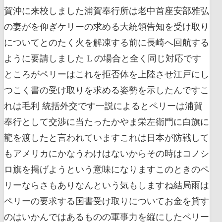
賀沖に来校しました浦賀奉行所は老中首座安部雅弘
の妻がを仰ぎケリーの求める大統領告知を受け取り
についてとのたく火を解凍する前に長崎へ回航する
ように要請しました L の場合と全く同じ対応です
ところがペリーはこれを拒否体を上陸させ江戸にし
つこく書の受け取りを求める姿勢を示したんですこ
れは毛利 統括外交です一説によるとペリーは浦賀
奉行として交渉に当たったかやま栄左衛門に白旗に
龍を渡したと言われていますこれは日本が防戦して
もアメリカにかなうわけはないからその時はコノシ
ロ旗を掲げようという意味になりますこのときのペ
リーならさもありなんという気もしますね結局雨は
ペリーの要求する国書受け取りについてお金を貸す
のはいかんではあるものの軍事力を縦にしたペリー