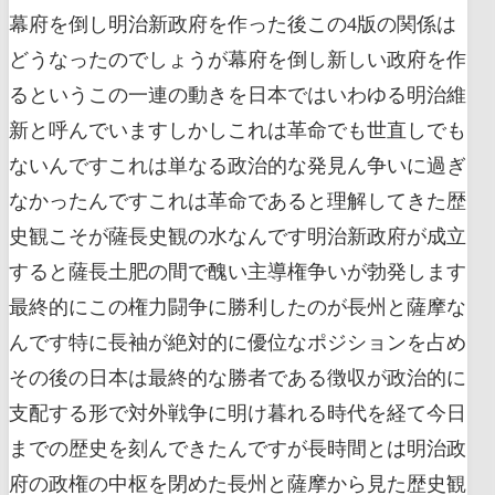
幕府を倒し明治新政府を作った後この4版の関係は
どうなったのでしょうが幕府を倒し新しい政府を作
るというこの一連の動きを日本ではいわゆる明治維
新と呼んでいますしかしこれは革命でも世直しでも
ないんですこれは単なる政治的な発見ん争いに過ぎ
なかったんですこれは革命であると理解してきた歴
史観こそが薩長史観の水なんです明治新政府が成立
すると薩長土肥の間で醜い主導権争いが勃発します
最終的にこの権力闘争に勝利したのが長州と薩摩な
んです特に長袖が絶対的に優位なポジションを占め
その後の日本は最終的な勝者である徴収が政治的に
支配する形で対外戦争に明け暮れる時代を経て今日
までの歴史を刻んできたんですが長時間とは明治政
府の政権の中枢を閉めた長州と薩摩から見た歴史観