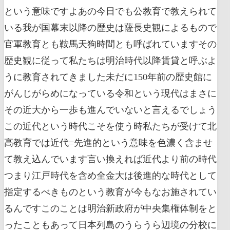
という意味ですよあの今日でも公教育で教えられて
いる我が国幕末以降の歴史は薩長史観によるもので
官軍教育とも鞍馬天狗時間とも呼ばれていますその
歴史観に従って私たちは明治時代以降賃貸と呼ぶよ
うに教育されてきました未だに150年前の歴史館に
がんじがらめになっている令和という現代はまさに
その近大から一歩も進んでいないと言えるでしょう
この近代という時代こそを使う時私たちが受けて北
高教育では近代=先進的という意味を色濃く含ませ
て教え込んでいます言い換えれば近代より前の時代
つまり江戸時代を含め全金大は後進的な時代として
指定するべきものという教育が今もなお施されてい
るんですこのことは明治新政府が中央集権体制をと
ったこともあって日本列島のうらうら辺境の分校に