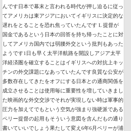
んです日本で幕末と言われる時代が押し迫るに従っ
てアメリカは東アジアにおいてイギリスに決定的な
遅れをとることを恐れ焦っていたんです L 提督が
国金であるという日本の回答を持ち帰ったことに対
してアメリカ国内では弱腰外交という批判もあった
ようです1日も早く太平洋航路を開設しアジア太平
洋経済圏を確立することはイギリスへの対抗上キッ
チンの外交課題になあっていたんです良質な公安が
多数存在してきたをオフにする日本との通商関係を
成立させることは使用毎に重要性を増していきまし
た映画的な外交交渉でそれが実現しない時は軍事的
圧力を加えてでもという空気が強まり強硬派である
ペリー提督の起用もそういう意図を含んだもの通り
書いていいでしょう果たして変え6年6月ペリーが浦