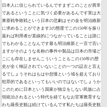
日本人に信じられているんですまずこのことが異常
であるということに気づく必要があるんです実は大
東亜戦争敗戦という日本の悲劇はその金を明治維新
に求めることができます2の態度でこの150年を振り
返れば利用者が直線的につながっていることは誰に
でもわかることなんです最も明治維新と一言で言い
ますがそのような名称の事件や製品は日本の市場ど
こにも存在しませんこういうこともこの150年の歴
史が全く検証されていないことの一つの証左と言え
るでしょうそれはもはや怠慢という域を超えており
犯罪的であるといってもいいのではないでしょうか
このために日本という国家が独立をしない民族に占
領統治されるという時代を経てもなお官軍教育すな
わち薩長史観は続けているんです私たちは薩長史観