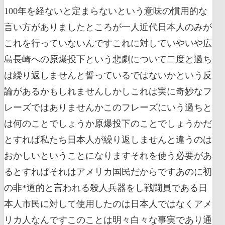
100年を経ないと定まらないという意味の慣用的な
言い方がありましたところが一人近代日本人のみが
これを行っていないんですこれに対していやいや広
島長崎への原爆投下という悲劇について二度と過ち
は繰り返しませんと誓っているではないかという反
論があるかもしれませんしかしこれは実に奇妙なフ
レーズではありませんかこのフレーズにいう過ちと
は何のことでしょうか原爆投下のことでしょうかだ
とすれば私たち日本人が繰り返しませんと違うのは
おかしいということになりますそれを使う必要があ
るとすればそれはアメリカ国民だからですあのに初
の非*道的と言われる殺人兵器をし戦闘員である日
本人市民に対して使用したのは日本人ではなくアメ
リカ人なんですこのことは明々白々な事実であり通