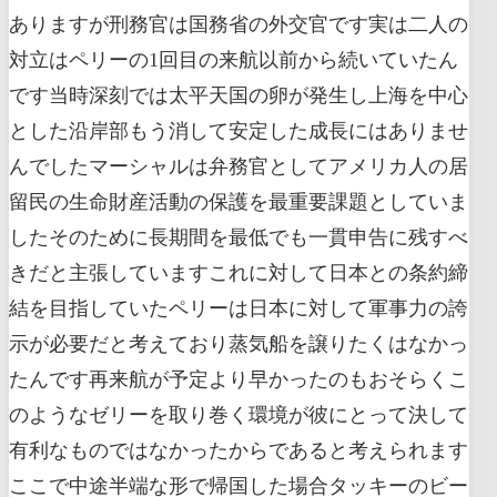
ありますが刑務官は国務省の外交官です実は二人の
対立はペリーの1回目の来航以前から続いていたん
です当時深刻では太平天国の卵が発生し上海を中心
とした沿岸部もう消して安定した成長にはありませ
んでしたマーシャルは弁務官としてアメリカ人の居
留民の生命財産活動の保護を最重要課題としていま
したそのために長期間を最低でも一貫申告に残すべ
きだと主張していますこれに対して日本との条約締
結を目指していたペリーは日本に対して軍事力の誇
示が必要だと考えており蒸気船を譲りたくはなかっ
たんです再来航が予定より早かったのもおそらくこ
のようなゼリーを取り巻く環境が彼にとって決して
有利なものではなかったからであると考えられます
ここで中途半端な形で帰国した場合タッキーのビー