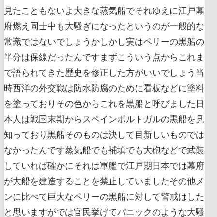
見たこともないよ大きな蒸気船でそれゆえに江戸幕
府燃え同士中も大騒ぎになったというのが一般的な
常識ではないでしょうかしかし実はペリーの黒船の
半分は保線だったんですまずこういう点からこれま
で語られてきた歴史を修正した方がいいでしょう当
時西洋の外交戦は防水防腐のために看板などに塗料
を塗っておりその色からこれを黒船と呼びました日
本人は戦国末期からスペインポルトガルの黒船を見
知っており黒船そのものは決して目新しいものでは
なかったんです蒸気船でも補填でも大砲などで武装
していれば確かにそれは軍艦で江戸期日本では幕府
が大船を建造することを禁止していましたその他メ
ンに比べて巨大なペリーの黒船に対して警戒はした
と思いますがでは官民挙げてパニックのような大騒