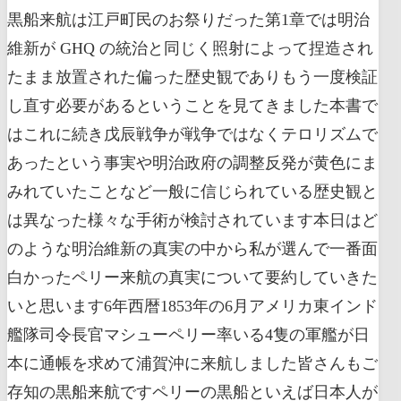
黒船来航は江戸町民のお祭りだった第1章では明治
維新が GHQ の統治と同じく照射によって捏造され
たまま放置された偏った歴史観でありもう一度検証
し直す必要があるということを見てきました本書で
はこれに続き戊辰戦争が戦争ではなくテロリズムで
あったという事実や明治政府の調整反発が黄色にま
みれていたことなど一般に信じられている歴史観と
は異なった様々な手術が検討されています本日はど
のような明治維新の真実の中から私が選んで一番面
白かったペリー来航の真実について要約していきた
いと思います6年西暦1853年の6月アメリカ東インド
艦隊司令長官マシューペリー率いる4隻の軍艦が日
本に通帳を求めて浦賀沖に来航しました皆さんもご
存知の黒船来航ですペリーの黒船といえば日本人が