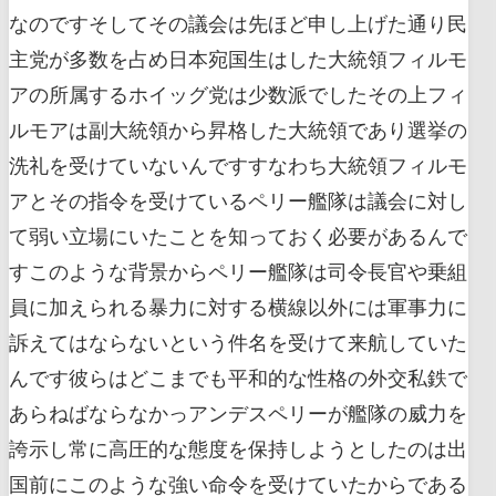
なのですそしてその議会は先ほど申し上げた通り民
主党が多数を占め日本宛国生はした大統領フィルモ
アの所属するホイッグ党は少数派でしたその上フィ
ルモアは副大統領から昇格した大統領であり選挙の
洗礼を受けていないんですすなわち大統領フィルモ
アとその指令を受けているペリー艦隊は議会に対し
て弱い立場にいたことを知っておく必要があるんで
すこのような背景からペリー艦隊は司令長官や乗組
員に加えられる暴力に対する横線以外には軍事力に
訴えてはならないという件名を受けて来航していた
んです彼らはどこまでも平和的な性格の外交私鉄で
あらねばならなかっアンデスペリーが艦隊の威力を
誇示し常に高圧的な態度を保持しようとしたのは出
国前にこのような強い命令を受けていたからである