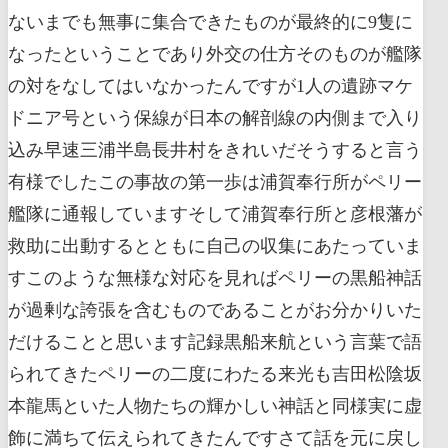
ないまでも無事に集合できたものが最終的に9隻に
なったということであり外交の仕方そのものが艦隊
の対をなしてはいなかったんですが1人の遺跡マケ
ドニア号という保線が日本の解剖線の内側まで入り
込み早速三浦半島長井村をきれいだそうすると言う
有様でしたこの事故の第一歩は浦賀奉行所がペリー
艦隊に通報していますそして浦賀奉行所と彦根藩が
救助に出動するとともに自己の収集にあたっていま
すこのような無様な対応を見ればペリーの黒船神話
が過剰な誇張を含むものであることがお分かりいた
だけることと思います記録黒船来航という言葉で語
られてきたペリーの二度にわたる来光も吉田松陰坂
本龍馬といた人物たちの輝かしい神話と同様実に虚
飾に満ちて伝えられてきたんですさて話を元に戻し