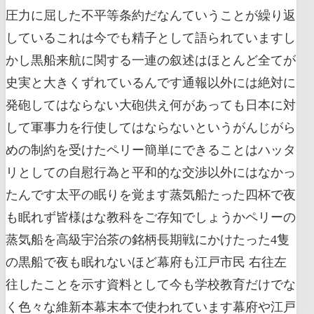
圧力に屈した不平等条約だなんていうことが繰り返
しているこれは今でも精子として語られていますし
かし黒船来航に関する一連の叙述はほとんど全てが
史実と大きくずれているんです通報以外には絶対に
発砲してはならない大砲供え何があっても日本に対
して軍事力を行使してはならないというがんじがら
めの制約を受けたペリー簡単にできることはハッタ
リとしての自慰行為と平和的な交渉以外にはなかっ
たんです太平の眠りを覚ます蒸気船たった四杯で夜
も眠れず皆様はな教科をご存知でしょうかペリーの
蒸気船を高級宇治茶の銘柄長期戦にかけたった4隻
の黒船で夜も眠れないほど幕府も江戸市民 右往左
往したことを示す資料として今も学校教育だけでな
く色々な維新本幕末本で使われています幕府や江戸