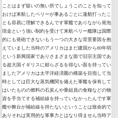
ことはまず疑いの無い所でしょうこのことを知って
おけば来航したペリーが事あるごとに蓮舫打ったこ
とも容易に理解できるんです軍艦でありながら発泡
現金という強い制約を受けて来航ペリー艦隊は国際
的にも発砲できないもう一つの大きな背景要因を抱
えていました当時のアメリカはまだ建国から80年弱
という新興国家でありさまざまな面で旧宗主国であ
る超大国イギリスに頼らざるを得ない面を持ってい
ましたアメリカは太平洋経済圏の構築を目指して当
時としては巨大な蒸気機関を備えた軍艦を保有して
はいたものの燃料の石炭んや乗組員の食糧などの物
資を手当てする補給線を持っていなかったんです軍
艦や舞台が補給線を持たないということは致命的で
ありそれは実用的な軍事力とはなり得ません当時ア