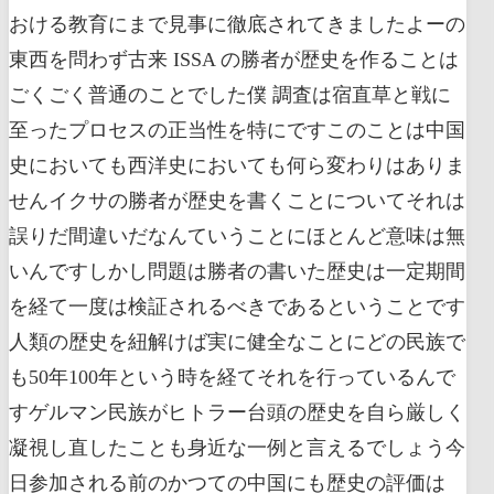
おける教育にまで見事に徹底されてきましたよーの
東西を問わず古来 ISSA の勝者が歴史を作ることは
ごくごく普通のことでした僕 調査は宿直草と戦に
至ったプロセスの正当性を特にですこのことは中国
史においても西洋史においても何ら変わりはありま
せんイクサの勝者が歴史を書くことについてそれは
誤りだ間違いだなんていうことにほとんど意味は無
いんですしかし問題は勝者の書いた歴史は一定期間
を経て一度は検証されるべきであるということです
人類の歴史を紐解けば実に健全なことにどの民族で
も50年100年という時を経てそれを行っているんで
すゲルマン民族がヒトラー台頭の歴史を自ら厳しく
凝視し直したことも身近な一例と言えるでしょう今
日参加される前のかつての中国にも歴史の評価は