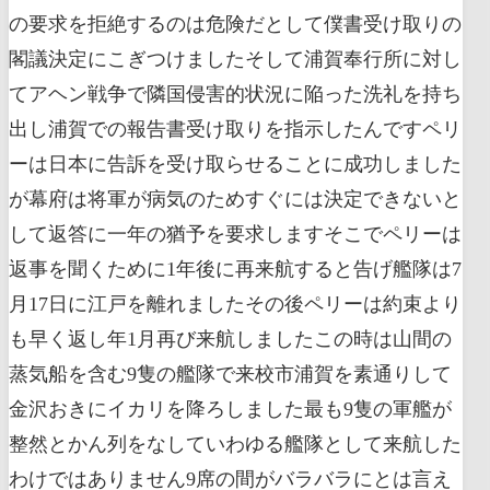
の要求を拒絶するのは危険だとして僕書受け取りの
閣議決定にこぎつけましたそして浦賀奉行所に対し
てアヘン戦争で隣国侵害的状況に陥った洗礼を持ち
出し浦賀での報告書受け取りを指示したんですペリ
ーは日本に告訴を受け取らせることに成功しました
が幕府は将軍が病気のためすぐには決定できないと
して返答に一年の猶予を要求しますそこでペリーは
返事を聞くために1年後に再来航すると告げ艦隊は7
月17日に江戸を離れましたその後ペリーは約束より
も早く返し年1月再び来航しましたこの時は山間の
蒸気船を含む9隻の艦隊で来校市浦賀を素通りして
金沢おきにイカリを降ろしました最も9隻の軍艦が
整然とかん列をなしていわゆる艦隊として来航した
わけではありません9席の間がバラバラにとは言え