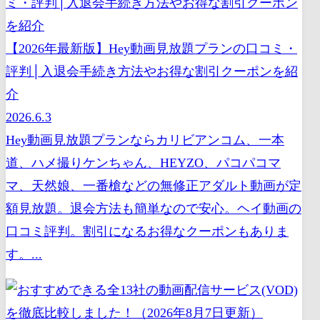
【2026年最新版】Hey動画見放題プランの口コミ・
評判│入退会手続き方法やお得な割引クーポンを紹
介
2026.6.3
Hey動画見放題プランならカリビアンコム、一本
道、ハメ撮りケンちゃん、HEYZO、パコパコマ
マ、天然娘、一番槍などの無修正アダルト動画が定
額見放題。退会方法も簡単なので安心。ヘイ動画の
口コミ評判。割引になるお得なクーポンもありま
す。...