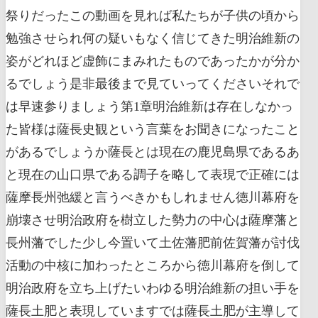
祭りだったこの動画を見れば私たちが子供の頃から
勉強させられ何の疑いもなく信じてきた明治維新の
姿がどれほど虚飾にまみれたものであったかが分か
るでしょう是非最後まで見ていってくださいそれで
は早速参りましょう第1章明治維新は存在しなかっ
た皆様は薩長史観という言葉をお聞きになったこと
があるでしょうか薩長とは現在の鹿児島県であるあ
と現在の山口県である調子を略して表現で正確には
薩摩長州弛緩と言うべきかもしれません徳川幕府を
崩壊させ明治政府を樹立した勢力の中心は薩摩藩と
長州藩でした少し今置いて土佐藩肥前佐賀藩が討伐
活動の中核に加わったところから徳川幕府を倒して
明治政府を立ち上げたいわゆる明治維新の担い手を
薩長土肥と表現していますでは薩長土肥が主導して