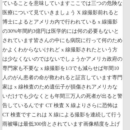
ていることを意味していますここでは三つの危険な
医療について見ていきましょう X 線撮影前れると
博士によるとアメリカ内で行われている x 線撮影
の30%年間約3億円は医学的には何の必要もないと
されています皆さんの中にも病院に行って何のため
かよくわからないけれど x 線撮影されたという方
は少なくないのではないでしょうかアメリカ政府の
専門家も不要な x 線撮影を1/3でも減らせば年間10
人のがん患者の命が救われると証言しています専門
家は x 線検査のため遺伝子が損傷されアメリカな
いだけでも少なくとも年間三万人の死者が出ると警
告しているんです CT 検査 X 線よりさらに恐怖は
CT 検査ですこれは X 線による撮影を連続して行う
雨被曝は最低300倍とされています画像精度を上げ