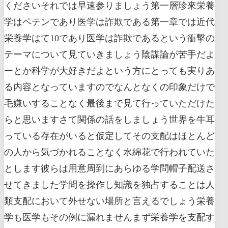
くださいそれでは早速参りましょう第一層珍來栄養
学はペテンであり医学は詐欺である第一章では近代
栄養学はて10であり医学は詐欺であるという衝撃の
テーマについて見ていきましょう陰謀論が苦手だよ
ーとか科学が大好きだよという方にとっても実りあ
る内容となっていますのでなんとなくの印象だけで
毛嫌いすることなく最後まで見て行っていただけた
らと思いますさて関係の話をしましょう世界を牛耳
っている存在がいると仮定してその支配はほとんど
の人から気づかれることなく水綿花で行われていた
とします彼らは用意周到にあらゆる学問帽子配送さ
せてきました学問を操作し知識を独占することは人
類支配において外せない場所と言えるでしょう栄養
学も医学もその例に漏れませんまず栄養学を支配す