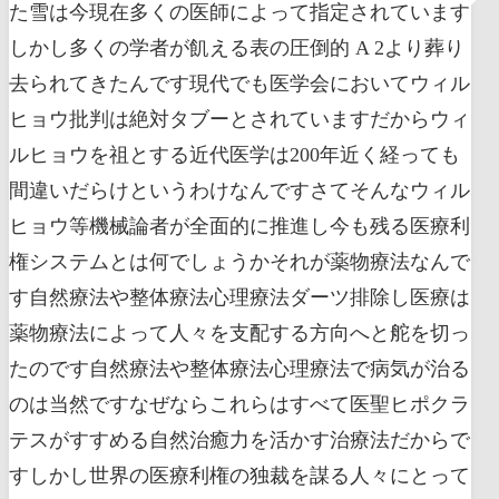
た雪は今現在多くの医師によって指定されています
しかし多くの学者が飢える表の圧倒的 A 2より葬り
去られてきたんです現代でも医学会においてウィル
ヒョウ批判は絶対タブーとされていますだからウィ
ルヒョウを祖とする近代医学は200年近く経っても
間違いだらけというわけなんですさてそんなウィル
ヒョウ等機械論者が全面的に推進し今も残る医療利
権システムとは何でしょうかそれが薬物療法なんで
す自然療法や整体療法心理療法ダーツ排除し医療は
薬物療法によって人々を支配する方向へと舵を切っ
たのです自然療法や整体療法心理療法で病気が治る
のは当然ですなぜならこれらはすべて医聖ヒポクラ
テスがすすめる自然治癒力を活かす治療法だからで
すしかし世界の医療利権の独裁を謀る人々にとって