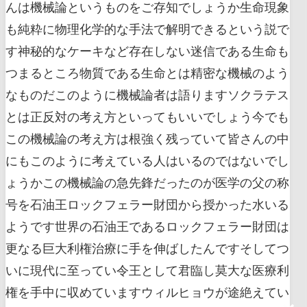
んは機械論というものをご存知でしょうか生命現象
も純粋に物理化学的な手法で解明できるという説で
す神秘的なケーキなど存在しない迷信である生命も
つまるところ物質である生命とは精密な機械のよう
なものだこのように機械論者は語りますソクラテス
とは正反対の考え方といってもいいでしょう今でも
この機械論の考え方は根強く残っていて皆さんの中
にもこのように考えている人はいるのではないでし
ょうかこの機械論の急先鋒だったのが医学の父の称
号を石油王ロックフェラー財団から授かった水いる
ようです世界の石油王であるロックフェラー財団は
更なる巨大利権治療に手を伸ばしたんですそしてつ
いに現代に至ってい令王として君臨し莫大な医療利
権を手中に収めていますウィルヒョウが途絶えてい