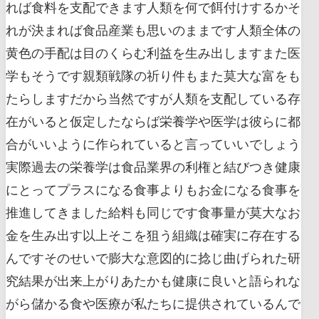
れば食料を支配できます人類を何で餌付けするかそ
れが決まれば食品産業も思いのままです人類全体の
黄色の手配は目のくらむ利益を生み出しますまた医
学もそうです親類戦隊の祈り件もまた莫大な富をも
たらしますだから当然ですが人類を支配している存
在がいると仮定したならば栄養学や医学は彼らに都
合がいいように作られていると言っていいでしょう
実際過去の栄養学は食品業界の利権と結びつき健康
にとってプラスになる食事よりもお金になる食事を
推進してきました給料も同じです食事量が莫大なお
金を生み出す以上そこを狙う組織は確実に存在する
んですそのせいで膨大な意図的に捻じ曲げられた研
究結果が出来上がりあたかも健康に良いと語られな
がら儲かる食や医療が私たちに提供されているんで