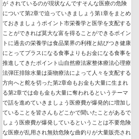
が されているのが現状なんですそんな医療の危険
について第2章で迫っていきましょう第1章をまとめ
ておきましょうポイント市栄養学と医学を支配する
ことができれば莫大な富を得ることができるポイン
トに過去の栄養学は食品業界の利権と結びつき健康
にとってプラスになる食事よりもお金になる食事を
推進してきたポイント山自然療法家整体療法心理療
法弾圧排除水量は薬物療法によって人々を支配する
方向へと舵を切った第2章命もお金も大量に生まれ
る第2章では命も金も大量に奪われるというテーマ
で話を進めていきましょう医療費が爆発的に増加し
ていることを皆さんもどこかで聞いたことがあるで
しょう医療費が爆発しているということは不要危険
な医療が乱用され無効危険な曲釣りが大量販売され