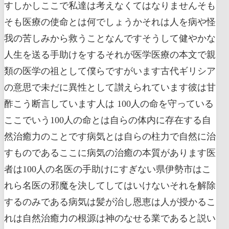
すしかしここで私達は考えなくてはなりませんそも
そも医療の使命とは何でしょうかそれは人を病や怪
我の苦しみから救うことなんですそうして健やかな
人生を送る手助けをするそれが医学医療の本文で親
類の医学の祖として僕らですがいます古代ギリシア
の意思で未だに異性として讃えられています彼は甘
酢こう断言しています人は 100人の命を守っている
ここでいう100人の命とは自らの体内に存在する自
然治癒力のことです病気とは自らの柱力で自然に治
すものであるここに病気の治癒の本質があります医
者は100人の名医の手助けにすぎない県伊勢市はこ
れら名医の邪魔を決してしてはいけないそれを解除
するのみである病気は髪が治し恩恵は人が授かるこ
れは自然治癒力の根源は神のなせる業であると説い