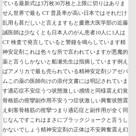
ている最新式は3万枚30万枚と上限に切りはありま
せん世界で最も CT 普及率が高い日本ではそれだけ
乱用も甚だしいと言えますもと慶應大医学部の近藤
誠医師は少なくとも日本人のがん患者10人に1人は
CT 検査で発言していると警鐘を鳴らしています精
神安定剤これは色々な所で言われていますが悪魔的
薬と言うしかないと船瀬先生は指摘しています例え
ばアメリカで最も売られている精神安定剤ジアゼパ
ムこの薬の医師向けの添付文書には明記されていま
す適応症不安症うつ状態激しい感情と同様震え幻覚
骨格筋の痙攣副作用不安うつ症状激しい興奮状態震
え剣客骨格筋の痙攣つまり適応症と副作用が全く同
じなんですこれはまさにブラックジョークと言うし
かないでしょう精神安定剤の正体は不安興奮震え幻