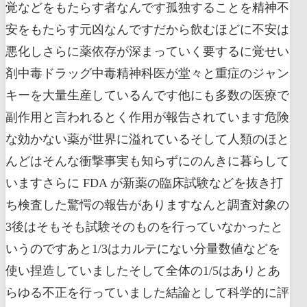
覚などをもたらす者なんです孤独することを精神不
安をもたらす元凶なんですだから飲むほどに不安は
悪化しさらに薬依存が深まっていく要するに覚せい
剤中毒ドラッグ中毒精神科医が堂々と重症のジャン
キーを大量生産しているんです他にも多数の医療で
副作用と言われるとく作用が報告されています危険
な効かない薬が世界に溢れているそして人類のほと
んどはそんな衝撃事実も知らずにのんきに暮らして
いますさらに FDA が新薬の臨床試験などを抜き打
ち検査した驚愕の報告がありますなんと調査対象の
3後はそもそも試験そのものを行っていなかったと
いうのですあと1/3はカルテにない分量数値などを
使い捏造していましたそして全体の1/5はありとあ
らゆる不正を行っていました結論として科学的に評