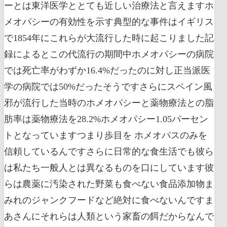
ーとは東洋医学ととても近しい治療法と言えますホ
メオパシーの有効性を示す典型的な事件はイギリス
で1854年にこれらが大流行した時に起こりました記
録によるとこの代流行の期間中ホメオパシーの病院
では死亡率がわずか16.4%だったのに対し正当派医
学の病院では50%だったそうですさらにスペイン風
邪が流行した当時のホメオパシーと薬物療法との脂
肪率は薬物療法を28.2%ホメオパシー1.05パーセン
トとなっていますつまり歩目を ホメオパスのみを
信頼しているんですさらに日常的な食生活でも彼ら
は私たち一般人とは異なるものを口にしています彼
らは農薬に汚染された野菜も食べない食品添加物ま
みれのジャンクフードなど絶対に食べないんですま
あさんにそれらは人類という家畜の餌だからなんで