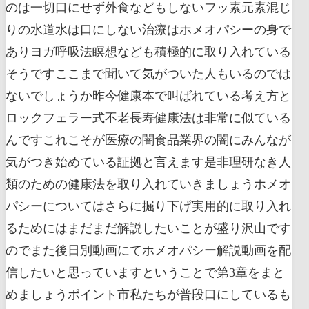
のは一切口にせず外食などもしないフッ素元素混じ
りの水道水は口にしない治療はホメオパシーの身で
ありヨガ呼吸法瞑想なども積極的に取り入れている
そうですここまで聞いて気がついた人もいるのでは
ないでしょうか昨今健康本で叫ばれている考え方と
ロックフェラー式不老長寿健康法は非常に似ている
んですこれこそが医療の闇食品業界の闇にみんなが
気がつき始めている証拠と言えます是非理研なき人
類のための健康法を取り入れていきましょうホメオ
パシーについてはさらに掘り下げ実用的に取り入れ
るためにはまだまだ解説したいことが盛り沢山です
のでまた後日別動画にてホメオパシー解説動画を配
信したいと思っていますということで第3章をまと
めましょうポイント市私たちが普段口にしているも