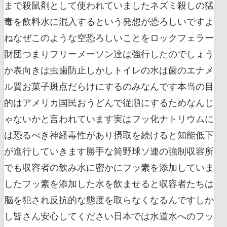
まで殺鼠剤として使われていましたネズミ殺しの猛
毒を飲料水に混入するという発想が恐ろしいですよ
ねなぜこのような空恐ろしいことをロックフェラー
財団つまりフリーメーソン達は強行したのでしょう
か表向きは虫歯防止しかしトイレの水は歯のエナメ
ル質お菓子斑点だらけにするのみなんです本当の目
的はアメリカ国民おうどんで従順にするためなんじ
ゃないかと言われています実はフッ化ナトリウムに
は恐るべき神経毒性があり摂取を続けると知能低下
が進行していきます勝手な筒野球ソ連の強制収容所
でも収容者の飲み水に密かにフッ素を添加していま
したフッ素を添加した水を飲ませると収容者たちは
脳を犯され反抗的な態度を取らなくなるんですしか
し皆さん安心してください日本では水道水へのフッ