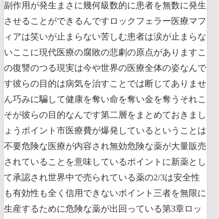
副作用が発生まさに幾何級数的に患者を無数に発生
させることができるんですロックフェラー医療マフ
ィアは笑いが止まらない苦しむ患者は涙が止まらな
いここに現代医療の腐敗の悲劇の原点がありますこ
の復讐のつる現実は今や世界の医療全体の姿なんで
す彼らの目的は病気を治すことでは断じてありませ
ん巧みに騙して健康を奪い命を奪い金を奪うそれこ
そが彼らの目的なんです第二層をまとめておきまし
ょうポイント市医療費が爆発しているということは
不要危険な医療が内容され無効危険な薬が大量販売
されていることを意味しているポイントに新薬とし
て承認され世界中で売られている薬の2/3は安全性
も有効性も全く信用できないポイント三者を無限に
生産するために危険な薬が出回っている第3章ロッ