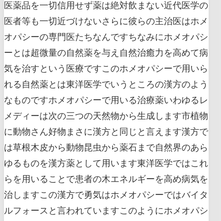
医薬品を一切信用せず薬は絶対飲まない近代医学の
医者等も一切近づけないさらに彼らの主治医はホメ
オパシーの専門医たちなんですちなみにホメオパシ
ーとは超微量の自然薬を与え自然治癒力を高めて病
気を治すという医療ですこのホメオパシーで用いら
れる自然薬とは東洋医学でいうところの漢方のよう
なものですホメオパシーで用いる治療薬いわゆるレ
メディーは次の三つの天然物から生成します市植物
に動物さん好物まさに漢方と同じと言えます漢方で
は草根木皮から動物昆虫から薬石まで自然界のあら
ゆるものを漢方薬として用います東洋医学ではこれ
らを用いることで患者の木エネルギーを高め病気を
治しますこの漢方で勇気はホメオパシーではバイタ
ルフォースと言われていますこのようにホメオパシ