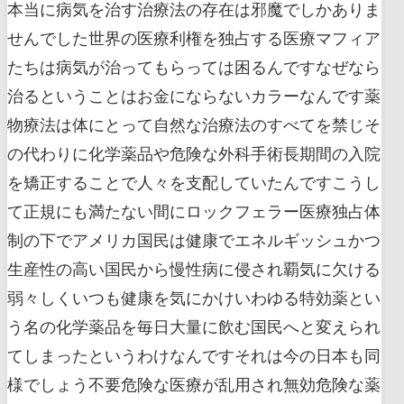
本当に病気を治す治療法の存在は邪魔でしかありま
せんでした世界の医療利権を独占する医療マフィア
たちは病気が治ってもらっては困るんですなぜなら
治るということはお金にならないカラーなんです薬
物療法は体にとって自然な治療法のすべてを禁じそ
の代わりに化学薬品や危険な外科手術長期間の入院
を矯正することで人々を支配していたんですこうし
て正規にも満たない間にロックフェラー医療独占体
制の下でアメリカ国民は健康でエネルギッシュかつ
生産性の高い国民から慢性病に侵され覇気に欠ける
弱々しくいつも健康を気にかけいわゆる特効薬とい
う名の化学薬品を毎日大量に飲む国民へと変えられ
てしまったというわけなんですそれは今の日本も同
様でしょう不要危険な医療が乱用され無効危険な薬