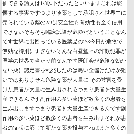
価できる論文は1/3以下だったといいますこれは戦
慄する事実ですつまり疹薬として承認され世界中に
売られている薬の2/3は安全性も有効性も全く信用
できないそもそも臨床試験が危険だということなん
です世界に出回っている医薬品の2/3今日が危険で
無効な特別にすぎないそんな白昼堂々の詐欺犯罪が
医学の世界で当たり前なんです医師会が危険な効か
ない薬に認定書を乱発したのは黒い金儲けだけが狙
いではありません危険な薬が大量に その被害を受
けた患者が大量に生み出されるつまり患者を大量生
産できるんです副作用の多い薬ほど数多くの患者を
生み出しますつまり患者を大量生産できるんです副
作用の多い薬ほど数多くの患者を生み出すそれが患
者の症状に応じて新たな薬を投与すればまた多くの