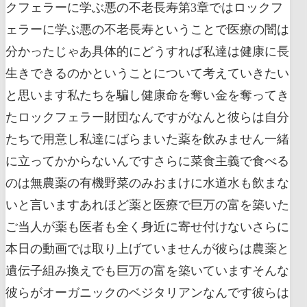
クフェラーに学ぶ悪の不老長寿第3章ではロックフ
ェラーに学ぶ悪の不老長寿ということで医療の闇は
分かったじゃあ具体的にどうすれば私達は健康に長
生きできるのかということについて考えていきたい
と思います私たちを騙し健康命を奪い金を奪ってき
たロックフェラー財団なんですがなんと彼らは自分
たちで用意し私達にばらまいた薬を飲みません一緒
に立ってかからないんですさらに菜食主義で食べる
のは無農薬の有機野菜のみおまけに水道水も飲まな
いと言いますあれほど薬と医療で巨万の富を築いた
ご当人が薬も医者も全く身近に寄せ付けないさらに
本日の動画では取り上げていませんが彼らは農薬と
遺伝子組み換えでも巨万の富を築いていますそんな
彼らがオーガニックのベジタリアンなんです彼らは