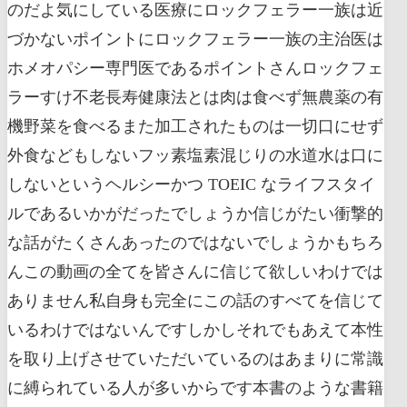
のだよ気にしている医療にロックフェラー一族は近
づかないポイントにロックフェラー一族の主治医は
ホメオパシー専門医であるポイントさんロックフェ
ラーすけ不老長寿健康法とは肉は食べず無農薬の有
機野菜を食べるまた加工されたものは一切口にせず
外食などもしないフッ素塩素混じりの水道水は口に
しないというヘルシーかつ TOEIC なライフスタイ
ルであるいかがだったでしょうか信じがたい衝撃的
な話がたくさんあったのではないでしょうかもちろ
んこの動画の全てを皆さんに信じて欲しいわけでは
ありません私自身も完全にこの話のすべてを信じて
いるわけではないんですしかしそれでもあえて本性
を取り上げさせていただいているのはあまりに常識
に縛られている人が多いからです本書のような書籍