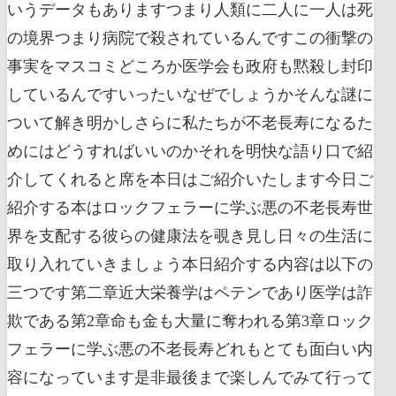
いうデータもありますつまり人類に二人に一人は死
の境界つまり病院で殺されているんですこの衝撃の
事実をマスコミどころか医学会も政府も黙殺し封印
しているんですいったいなぜでしょうかそんな謎に
ついて解き明かしさらに私たちが不老長寿になるた
めにはどうすればいいのかそれを明快な語り口で紹
介してくれると席を本日はご紹介いたします今日ご
紹介する本はロックフェラーに学ぶ悪の不老長寿世
界を支配する彼らの健康法を覗き見し日々の生活に
取り入れていきましょう本日紹介する内容は以下の
三つです第二章近大栄養学はペテンであり医学は詐
欺である第2章命も金も大量に奪われる第3章ロック
フェラーに学ぶ悪の不老長寿どれもとても面白い内
容になっています是非最後まで楽しんでみて行って