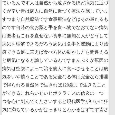
ているんです人は自然から遠ざかるほど病気に近づ
くが辛い青は病人に自然に近づく療法を施していま
すつまり自然療法です食事療法などはその最たるも
のです何時の食お薬と手を食べ物でなおてない病気
は医者もこれを直せない食事に無知な人がどうして
病気を理解できるだろう病気は食事と運動により治
療できる逆に言えば食べ方体の動かし方を間違える
と病気になると諭しているんですまんぷくが原因の
病気は空腹によって治る病人に食べさせることは病
気をいや撓うことである完全なる体は完全なら排泄
で得られる自然体で生きれば120歳まで生きること
ができるこれらいせいヒポクラテスの信玄の一つ一
つを心に刻んでくださいすると現代医学がいかに狂
気に満ちているかがはっきりとわかるはずです皆さ