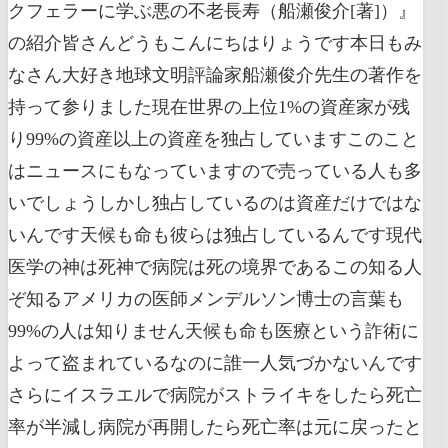
クフェラーに学ぶ悪の不老長寿（船瀬俊介[著]）』
の紹介皆さんどうもこんにちはりょうです本日もみ
なさん大好き地球文明評論家船瀬俊介先生の著作を
持って参りました現在世界の上位1%の資産家が残
り99%の資産以上の資産を独占していますこのこと
はニュースにもなっていますので売っている人も多
いでしょうしかし独占しているのは資産だけではな
いんです天候も命も彼らは独占しているんです現代
医学の神は死神で病院は死の境界であるこの知る人
ぞ知るアメリカの医師メンデルソン博士の言葉も
99%の人は知りません天候も命も医療という詐術に
よって盗まれているなのに誰一人気づかないんです
さらにイスラエルで病院がストライキをしたら死亡
率が半減し病院が再開したら死亡率は元に戻ったと