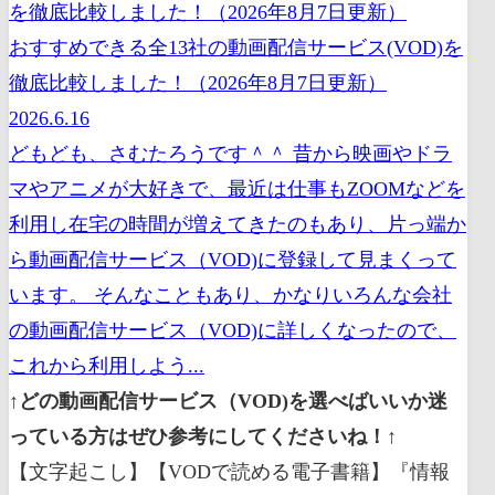
おすすめできる全13社の動画配信サービス(VOD)を
徹底比較しました！（2026年8月7日更新）
2026.6.16
どもども、さむたろうです＾＾ 昔から映画やドラ
マやアニメが大好きで、最近は仕事もZOOMなどを
利用し在宅の時間が増えてきたのもあり、片っ端か
ら動画配信サービス（VOD)に登録して見まくって
います。 そんなこともあり、かなりいろんな会社
の動画配信サービス（VOD)に詳しくなったので、
これから利用しよう...
↑どの動画配信サービス（VOD)を選べばいいか迷
っている方はぜひ参考にしてくださいね！↑
【文字起こし】【VODで読める電子書籍】『情報断食~空っぽになるほどうまくいく生き方（鈴木七沖[著]）』の紹介空っぽになるとそれを埋めようとする力が働いて必要な情報が向こうからやってくる情報断食とはそんな原理原則を活用した至高のリセット方法です余分な情報や思考グセを手放して空っぽになると自分の軸が整って本来の役割はミッションが見えてくるのです皆さんどうもこんにちは本要約チャンネルの武部でございます今回はすずきなおきさんの情報断食空っぽになるほど上手く行く行き方を解説していきたいと思います最初に言っておくとこの方は情報断食というね非常に面白いコンセプトで書かれたとてもためになる一冊でしたからこの動画を見てこの本に興味を持っていただけた方は是非一度本書を手にとって読んでみて欲しいと思いますさてあまりにもね情報が多すぎる現代高速で情報が飛び交い自分を見失ってしまっている人も多いのではないでしょうかそんな世界で著者は情報断食というものを提唱されているんですこの情報断食を実行すれば信じられないぐらいのメリットがあなたにもたらされることでしょう人に流されず自分自身が望む人生を生きることが可能になるはずですさてでは情報断食とは一体何なのかそれによって私たちはどのようなメリットが得られるのか情報断食という新しい世界を私と一緒にしばしん覗いていこうではありませんかでは早速参りましょう本日のお品書きは次の通りです1件であなたの人生の主役は誰かに玄で具体的な情報断食のやり方を3件で情報断食によって得られる気づきについて解説していきたいと思いますまず早速1件のあなたの人生の主役は誰かという事から解説をスタートしていきましょう著者はまず冒頭で私たちに問いかけるんですあなたの人生の主役は誰ですかと人生の最後に人はどのようなことを後悔するのかということは患者さんの最期を看取る医師によると次のような共通点があるそうですもっと健康に意識を向ければよかったもっとゆったりと働けば良かったもっと家族や友人と時間を過ごせばよかったもっと自分らしく生きればよかったもっと自分の言葉で話せば良かったもっと自分の幸せを考えればよかったさて多くの人たちが公開している自分らしくとか自分の言葉自分の幸せにはよくよく考えると疑問が湧いてきませんか何十年も自分の名前で生きてきたはずなのにどうして自分が皆実感出来なかったのでしょうかそれは自分の人生を生きているようで実は他人の人生を生きてしまった人が多いということなのでしょう消化色々な選択を経験して色んな体験をしてきたはずなのにどうしてそう思ってしまう人が後を絶たないのかという疑問を著者はもつんです著書は出版社の書籍編集者としてこれまでに150冊を超える自己啓発本を手がけ三十代半ばで味わった妻との死別体験から人生生き方暮らし方あり方を得意ジャンルとしてずっと愚直に一つのテーマの本ばかりを編み続けている人物ですそんな著者のなぜこんなにも大勢の人たちが自分もわからずに生きてしまっているのかそんな疑問に対する結論は次のようなものです誰かの言葉を自分の言葉として使い誰かの人生を自分の人生だと思い込み何年も何十年も過ごしてしまっている人たちが実はほとんどであるさてこれを聞いてグサッとね来る人はいませんかこれはまさに今の私でアルト情報が溢れすぎる現代で多くの人が多すぎる情報に流されて振り回されて自分自身を見失っています他人の人生を生きていますそこで著者は情報断食というものを提唱されているんです情報断食をすることによって不安定な時代を生き抜く力溢れる情報に惑わされない判断力などのメディアリテラシーのみならず何故自分がここにいるのか何のために私は存在しているのかなど現代人が忘れがちな私が何者かを知る力も身に付くと言うのですいやなかなか面白そうですよね食べ物を一定期間経つ断食ファスティングが世間では今ブームですがそれを情報に対しても行いましょうということでございますなぜ情報断食が今必要とされているのでしょうかそれは繰り返しになりますが情報が溢れすぎている現代では 情報に翻弄されて自分を見失っている人が多いからでございます人工知能 AI の技術が発達してこれまで人間がやってきた仕事の多くがテクノロジーかっされるようになりました気づけば様々なジャンルで働き方が変わりつつありますそして一昔前とは比較できないほどの情報が溢れ帰り正しいものだけではなくフェイクと呼ばれる偽物の情報までが世界中を飛び回っています1日24時間の中の大半の時間をそのような情報にさらされている人も少なくありません指先で情報検索するだけではなく今は自分の思いや考えが発信できる SNS も充実しておりますから2次元の世界にどっぷりとハマってしまう人が後を絶たないというわけでございますそしてねさらに私たちを魅了してしまうのがアルゴリズムやターゲッティングというものでございます例えば Amazon で自分が注文したものに似たものかでおすすめに出てきてついついクリックして買ってしまったという経験はないでしょうかまたはね YouTube 動画を見ていて次のおすすめの動画を面白いと思ってポチポチとクリックしている人も多いと思います AI は私たちの興味を持っていたかし私たちが興味を持っているであろうものを次々と私達の目の前にほらほらと提示してくるんですそして提示されたものを私たちははいはいありがとうということでポチポチポチポチクリックしているわけなんですよつまりね私たちは自分で何かを選んでいるように思っても実はアルゴリズムヤッター getting を駆使した AI によって何かを選ばされているということでございます私たちは自分の意思で行動しているように見えても特にネット上ではアルゴリズムによって導かれた行動をしてしまっているんですそんな状態で果たして自分の人生が生きられるでしょうかこれが私たちみんなに与えられた恋でございます溢れんばかりの情報が世界中を飛び交いそれに翻弄されながら思考回路がパンパンに腫れ上がっている人が多くいると著者は言いますそこで必要になってくるのが今回のテーマ情報断食でございます情報断食の原理は決して難しいものではありません情報断食とは字のごとく情報を断つことを意味します口にする食べ物を減らしていくように情報を減らすことで頭の中を整理したり時には何も考えなかったりそれが思考回路を整えることにもつながり心を穏やかにすることで自分自身を見つめなおす効果をもたらすんです頭と心が空っぽになることでそれを埋めようとする力を利用するんですわたしたちの脳というのは分からないという状態つまり空白を嫌いますから強烈な欲求や不快感問題意識が生じたときはそれを埋めようと頑張るんです空っぽになるとそれを埋めようとする力が働いて必要な情報が向こうからやってくるわけです情報断食とはそんな原理原則を活用した思考のリセット法でございます余計な情報や思考グセを手放して空っぽになると自分の軸が整って本来の役割だ自分の人生の目的が見えてくるというわけでございますさていかがでしょうかなかなかで納得できる理屈ですよねなるほどなと手を叩いている人も結構いるのではないでしょうかではでは2件において具体的に情報断食のやり方に迫っていきたいと思いますその前に1件の内容をまとめておきましょうかポイント市あなたの人生の主役は誰か死ぬ時の公開の共通点は自分らしく生きられなかったということ誰かの言葉を自分の言葉として使い誰かの人生を自分の人生だと思い込み何年も何十年も過ごしてしまっている人たちが実はほとんどであるポイントに情報が溢れすぎている現代で多くの人が自分自身を見失い他人の人生を生きている桜情報断食によって溢れる情報に惑わされない判断力や現代人が忘れがちな私が何者なのかを知る力を身につけようポイント35は分からないという状態つまり空白を嫌うので空っぽになるとそれを埋めようとする力が働いて必要な情報が向こうからやってくる自分の軸が整って本来の役割は自分の人生の目的が見えてくるさてそれでは次に言の具体的な情報断食のやり方について解説を釣っていきたいと思いますさて1件ではね多くの人が自分を見失っている現代だからこそ情報断食が必要で 言うことを開設しました2件では著者が実際にやっている情報断食のやり方について具体的に解説していきたいと思います最初にね情報断食の全体像をお伝えしておきましょう情報断食は次の3ステップから成増ステップ位置情報源とそれに結びついている習慣を洗い出すステップに少しずつ手放していくステップ3で禁断症状が出る期間を乗り越えるではそれぞれのステップをね分かりやすく解説していきたいと思いますのでどうぞお付き合いくださいませまずは情報断食のステップ位置情報源とそれに結びついている習慣を洗い出すから解説していきますさて情報断食をしろと言われても何を手放せばいいのかが分からなければ何を断食したらいいのか分からなければやりようがありませんよねですからまずはステップ1として何を手放すのかを見つけるために頭は自分自身がどのようなものから情報を得ているのかその情報源を洗い出すことから始めていきましょうさてあなたはどんなものから情報を得ているのでしょうか例えば女性の場合は次のようなものから入れているということがわかりましたテレビニュース番組を中心に毎日市から3時間ほど見ていたそうです新聞朝刊は出勤途中の電車内で火を通す夕刊は帰宅してからざっと読んでいました本や雑誌冊数にしてだいたい1月号から十冊程度それに関連して書店には毎日足を運んでいましたそしてインターネットを守りわからないこと知りたいことを調べるときに活用していましたネットで配信されるニュースもくまなくチェックしていたそうですこのようにねテレビ新聞本や雑誌インターネットというまずは自分の情報源をピックアップすることでどのような情報をどうやって活用していたのかを見える化するんですさてあなたはどんな情報源から情報をゲットしているのかまずピックアップしてみてほしいです Twitter や Instagram などの SNS で情報を収集している人が今は結構多いかもしれませんねそして次にピックアップした情報源とともにそれが無意識に日常生活の中でどうやって習慣化されているんだいということを探るんです思考を働かせる上でも無意識的に習慣化してしまっていることが世の中にはたくさんあります特に先ほどあげた情報源を自分はどうやって活用しているのか見直してみる必要があるんです例えば著者の場合ならこれらの情報源に共通していたのがながら見て舌絡みとは読んで字のごとく別のことをしながらなんとなく見てしまっていることでございます例えばご飯を食べながら電車に揺られながらカフェでお茶ちゃお飲みながらなんとなく時間を潰しながらなどでございますこのようにね情報源をどうやって使っているのかを客観視してなんとなくどんな絡みを意識的に減らすことから始めるんです著者の場合は情報源とながらみという習慣が結びついていたわけですからこれらを意識的に減らしていくんです日常生活のどんな時間にどんな場面でどんな風に活用しているのかまずはそこを見つめ直すことから情報断食は始まるんですそれでは次情報断食のステップフタツメ少しずつ手放していくについて解説していきますさてステップ一礼情報源とそれに結びつく週間を洗い出すことができれば今度はそれをステップに入れ少しずつってバラしていきましょうポイントは少しずつという点でございます少しずつ食べるものを減らしながら体と向き合っていくってあんじきと同じく情報断食でもいきなり情報をシャットアウトするようなことはしません食べる物も情報も急激に取らなくなってしまうとかえって細胞や脳が驚いて反発しそれを求めてしまうからでございます両方ともに適切な順序があるんです食べる物も情報も最初は少しずつ日常の中で手放していくんです著者はひとつずつ背負っていた荷物を降ろすようにそして無駄な行動を少しずつってバラし次にこれまでは絶対に必要だと思って取り組んでいた情報収集のための行動を一つ二つ三つと手放して言ったんです最初に手放したのが一つ目の情報源であるテレビでございます著者のリビングにはテレビがありましたがそれのスイッチをいれないことから始めました次は二つ目の情報源である新聞を解約しましたここまでは比較的簡単だったそうです次は三つめの情報源であるインターネットですしかし著者は という仕事柄完全にインターネットを手放すことができませんので使用は最小限にとどめるようにしております一番つらかったのが四つ目の情報源である本と雑誌を手放すことでしたこれには書店に行くことも含まれておりますので一番習慣化していた頃でした当然著者が書いてくれた原稿を編集しながら本にすることが仕事の中心でしたからその行為自体を辞めるわけにはいきませんしかし毎日の書店が良い家売れている本の情報収集にはこれまでかなりの時間を割いていましたそれらを根本から見直したんです良い本を作りたいみんなに読んでほしい甲西まで読み継がれて欲しい書籍編集者になった時に抱いていた純粋な気持ちよりもたくさん売れる本で売上をアップさせたいという気持ちにより初心を忘れてしまっていたことに著者は気づくんです情報断食を始めた当時は本作り=手段になっていた自分がいたんです著者は自分が何のためにホームを作っているのかを自問自答し編集者としてどうありたいのかどんな目的や使命を持ってこれから先生きていきたいのかという根本的な問題にも向き合ったんですそうして徐々に本や雑誌を手放して行ったそうですそれでは次情報断食のステップ3禁断症状が出る期間を乗り越えるについて解説していきますさてここまでで情報源とそれに結びつく習慣を洗い出しそれらを少しずつ手放していくというステップを踏んできましたそして頑張りどころがこのステップサンド禁断症状が出る期間を乗り越えるというところでしょう情報断食がいいよと言うねメリットを聞いてよしそれじゃあいっちょやってみるかということでステップ1ステップ2までは比較的皆さん簡単にねやる気と勢いに任せてできるかと思いますしかしこのステップさんが勝負どころでございます著書も実際に思わぬ禁断症状に心と体が震えたと言います情報断食を始めた反動はすぐに行ってきたそうですそれまで一年365日毎日習慣化していたことを辞めるわけですからどうもねあれ今日はやらないのと全身の神経に信号を送るのでしょう朝目覚めるとテレビのスイッチをつけたくになりましたし電車に乗って釣りか思っていてもなんだか手持ち無沙汰で行動の治りを悪く感じたそうです情報断食とは脳との戦いです会社の椅子に座っていても何やらお家着きません実践し始めた頃は無用に席を立ってみたり車内を歩いてみたりトイレに行って顔を洗ってみたり外に出るとついつい書店に行きたくなるから昼食も手作りの弁当を持参するほどだったそうです皆さんも昼休みになるといつも LINE や Twitter をチェックしていたという人はこのように落ち着かなくなることが予想されます著者は手放した習慣を何度も求めてしまう欲求が湧き上がってきたがここが踏ん張りどころだとなんとか言い聞かせて抑えながら生活に目を向けるようにしたと言いますまあねやっぱりこの辺は断食ですから普通のね食べ物の断食と同じように断食期間中のこの辛さを乗り越える必要があるんですそして情報源を手放して2ヶ月が過ぎた頃遠くへ向けられていた意識が近くに戻ってくることを強く実感したそうですこれまでは会社のことと自宅のことをとにかく忙しくしていた毎日だったから常に意識が外へ外へと向かっていたんです今思えばまだ小学生だった当時の息子のことも見ているようでまったく見えていなかったと著者は言います情報断食中の著者の生活スタイルはとてもシンプルなものになっていきました情報源とは一定の距離を取りつつイブンの仕事県内もしくは生活圏内の半径10メートル以内で起こることに意識を向けるようになったんです例えば住んでいたマンション内に咲いている花の色合いや佇まいユニークな木々の形太陽や空に浮かぶ雲毎日感じる風の違いなどそれまでは意識すら向けていなかったものに自分の感性が反応するようになっていきました私はどんなものに惹かれるのだろうがどんなことやものを美しいと思うのがどんな事や物が好きなのかどんな事や物に心が動くのかそういうことが少しずつ知りたくなってきたんですこれはとても新鮮な感覚でした自分へと意識を向けた瞬間からこれまで毎日見てきた景色のはずなのに全く見え方が変わってしまったんです漠然と色々なことから情報を集めていた意識がごく身の回りのことへと向き始めた途端軸が自分に戻った感覚で 5時にそれは少しずつ丁寧な生活を心がけようとする気持ちを芽生えさせる大きなきっかけともなりました情報断食とは最大限に自分の意識と向き合うメゾットと言えますそしてそれは自分の感性を最大限に育てるメソッドでもあるんですさてここまで聞いてね著者が感じたこの感覚はマインドフルネスの感覚に近いなぁと思った人がいるかもしれませんね確かにそうで外へ外へと向かっていた意識を自分の中へ向ける意識を身の回りのことに集中する情報を断食することによって自分自身の内側へと意識を向けるこれはマインドフルネスに近いものがあると私も思いますマインドフルネスが良いなんてことは皆さん既にご存知かと思いますがマインドフルネスを邪魔するものいわゆる雑念というのは様々な情報源から行ってきますよねですからそれらの情報源を絞り込むことによってよりマインドフルネスにも集中できるようになるんだろうなと私は思いました是非ねここで紹介した三つのステップによって情報断食をしていただき著者が感じたような清々しさ自分の内側へと意識を向けるという感覚を味わってみてほしいとお盆です情報断食によって頭が空っぽになるとそれを埋めようとする力が働いて必要な情報が向こうからやってくるんです余分な情報や思考グセを手放して空っぽになると自分の軸が整って本来の役割はミッションが見えてきます自分が何をやりたいのかわからない自分の人生の目的がわからなくて悩んでいるという人はぜひ情報断食によって自分の内側へと意識を向けてみてください答えはすべて自分の中にあるんですそれでは2件の内容をここら辺でまとめておきたいと思います情報断食の3ステップを紹介しましたステップ1は情報源とそれに結びついている習慣を洗い出すことテレビ新聞ネット SNS 本などの情報源を洗い出しそれと結びついている日々の習慣を身につけてくださいそしてステップ2で少しずつ手放していきましょう一度にすべて手放すのではなく少しずつという点がポイントになりますそしてステップ S 3で禁断症状が出る期間を乗り越えましょうここが踏ん張りどころです一定期間を超えると遠くへ向けられていた意識が近くに戻ってくることを実感できるでしょうそれではラスト3件で情報断食によって得られる気づきについて解説していきたいと思いますさてねこれまでもまあ情報断食によって得られる気づきについては言及してきたんですがさらに3件では自分の内側へと意識を向けられるようになり自分の生きる意味はミッションが明らかになるといったメリット以外にも情報断食をすることによってどのような大切なことに私たちが気づくことができるのかということを解説していきたいと思うんですよ著者によると情報を手放したがら丁寧に感性を高めていく中で物の見方や解釈の仕方が少しずつ変化していったそうですどれも学校では教えてくれないことばかりですが徐々に理解していくうちに自分が立っている場所や物事の仕組みもわかるようになってくるんですそうなると日常で見聞きする事の捉え方や感じ方が変わってきて面白いように行動力や選択肢も増していきます人生に選択肢が増えると心に余裕ができて色々な準備をするのが容易になるでしょうそれは楽しみ方の種類が増えることにも繋がるんですではでは情報断食によって得られる気づきを具体的に紹介していきましょうかリーチ私達の周りには3種類の時間が存在しているということに人生において大切なのは結果ではなく過程を味わうことどれも深い気付きですねそれではひとつずつわかりやすく解説していきたいと思いますまずは一つ目の気付き私たちの周りには3種類の時間が存在しているということを解説していきますさて私たちの生活はオーケーの時間に追われている毎日ですよね壁に掛けられたもしくは腕に巻かれた時計の時間がすべてであると捉えられがちですが情報断食をすることによって得られる時間の気づきはそもそも時間でたった一つだけなのかという疑問を投げかけてくれるんです物事が流れていく様をどのように感じるのかそのためには時間に対する捉え方が重要になってきます時間に振り回されすぎる情報に振り回されていると一つの時間しかないように思えてしまいますが情報断食をすることによって著者は私たちの目の前には全く いつの時間が存在するということに気づけたそうです全く異なる三つの時間とは1外側の世界に流れている中間機械時計に私の中に流れている中間命の時計三大自然の中にたゆたう生態系の時間循環時計の三つでございますそしてどの時間を生きるかによって体験する世界の景色が変わるんです時間に追われる人はたくさんいて人生の後悔も大半は時間と関係しています三つの時間のどの時間を選択するかによって私たちが体験する世界の景色は変わりますもしあなたが外側の世界に流れている時間すなわち腕時計のような時間を軸に生きる選択をしたのならそれは人生の最後に多くの公開を抱いてしまう人たちと同じような自分らしさを見失いがちな人生になってしまうかもしれませんまたは私の中に流れている時間を選択した人は本当の自分らしさが体験できる反面そこだけに固執してしまうと人生で味わう経験が極端に少なくなってしまうでしょうですからなかなか実行するのは難しいかもしれませんが色々な時間を柔軟に行きながらそれでも心の安定が保てる生き方が望ましいと著者は言います今外側の世界に流れている時間しか選択できていないという人は私の中に流れている時間を増やすということをぜひ意識してみて欲しいと思うんですそして先ほどあげた三つめの時間大自然の中にたゆたう生態系の時間これを軸にできることは最も容易ではない選択ですなぜなら人間が作り上げた現代文明の中には存在しえない時間だからですただし日常生活の中で例えば野菜を育てるような体験をしたり海や山へ行って大自然に身を委ねることで人間以外の命の息づかいを感じてみたり一時的にそういう営みを重ねることで大自然の中にたゆたう三つめの時間を疑似体験できるとは番です大切なのは知ることそして意識することです意識することでアンテナが立ちそれに関する情報を共有することができますですからまずは三つの時間を知ってください三つの時間の存在を知ることで柔軟性と安定感を養いましょうそれでは次へられる機付きのフタツメ人生において大切なのは結果ではなく過程を味わうことについて解説していきたいと思いますさて人生をね一言で表現すると何ですかもしもそのように問われたらあなたは何と答えるでしょうか著者ならこう返答するそうです人生とは別ですまっすぐに続いている学びどうだと思いますまっすぐに伸びた一本道の上にはあなた一人だけが立って今ゆっくり歩くをが足速いです相撲が最初から全力で走ろうがあなたの自由です道にはゴールがあって大半の人たちは歩き終えるのですが時折途中で道から降りてしまう人もいますそれも自由です自分で洗濯っておきます途中何度も道が分かれているポイントに送付します右に進むのか左に進むのか三択もあったりしますどれを選択しても構いませんその時のあなたの意識や思いが道を選びます人生において後悔が生じる一番の理由は誰が洗濯するのかが明確になっていないからですもちろんで人生に迷いはつきものですが最終決定をどうやって判断するのかが結果に結びつくんですその時の結果とは道を進んだ先に待っているもののことで