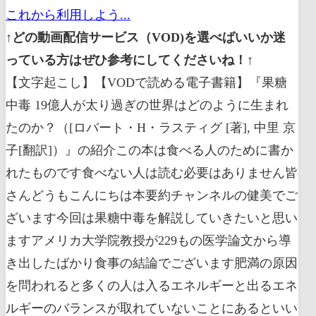
これから利用しよう...
↑どの動画配信サービス（VOD)を選べばいいか迷
っている方はぜひ参考にしてくださいね！↑
【文字起こし】【VODで読める電子書籍】『果糖中毒 19億人が太り過ぎの世界はどのように生まれたのか？（[ロバート・H・ラスティグ [著], 中里 京子[翻訳]）』の紹介この本は食べる人のために書かれたものです食べない人は読む必要はありません皆さんどうもこんにちは本要約チャンネルの健美でございます今回は果糖中毒を解説していきたいと思いますアメリカ大学院教授が229もの医学論文から導き出したばかり食事の結論でございます肥満の原因を問われると多くの人は入るエネルギーと出るエネルギーのバランスが取れていないことにあるといいますカロリーを摂りすぎている曲に十分な運動をしていないから太ってしまうというわけでございますしかしカロリー制限やダイエットのための運動がこれほどまでに流行した現在であっても世界では肥満率も肥満が引き起こす病気の発症率も全く改善していないという事を皆さんは知っていたでしょうかさらにはもっと重要な謎があるんですそれはたった30年という短期間になぜ世界中でこれほどまでに肥満が広まってしまったのかという謎でございます多忙な皆さんのために結論を一言で申し上げればその答えは加藤でございます加藤こそが今や世界中のほぼ全ての食べ物と飲み物に染み込んでいる悪玉物質なんですそして彼等は私たちをゆっくりと死に至らしめているんですさて今回の方はさすがアメリカ市立医科大学院教授が229本医学論文から導き出しただけあるなと思うほどとても勉強になる一冊でしたのでこの動画を見ることでこの方いいなと思っていただけましたら少々分厚くてねちょっと難解ですがぜひ手にとって読んでみていただけると嬉しいです今回は何階の部分も含めてできるだけわかりやすく解説していきたいと思いますのでぜひ最後までお付き合いくださいそれでは早速参りましょう本日のお品書きは次のとおりで S 1件で私たちが口にするか等の量はここ100年で6倍にということを2件で加藤ががん化を促進する本当の理由について3件で隠れた糖分を見る気か頭を下げる食事法について解説していきたいと思いますこの動画を見れば何で我々人類がここ30年の間に突然太りだしたのかなぜどれほどダイエットしても痩せられないのかそして糖分と手を切り健康的に痩せるためにはどうしたらよいのかが分かると思いますぜひ最後まで見ていてくださいそれでは早速参りましょうまずは一見の私たちが口にするか等の令和500年で6倍にということを解説していきたいと思いますさてこのチャンネルではこれまで様々な食に関する本を取り上げてきました中には作者の立場の違いやそもそもの健康の定義の違いから互いに矛盾する食事法を提唱する方もありましたねしかし私が取り上げてきたほとんどの方に共通する主張があるんですそれはカロリー神話の誤りでございますゼロカロリー飲料やカロリー制限など世の中には未だにカロリー摂取を減らせば痩せられるというある種の進行メーター直接が存在するんですこのようなカロリー神話はカロリー和室ではなく数量可能な量でありどの食べ物からトロがカロリーは同じ働きをして肥満かどうかはカロリー摂取とカロリーの消費の単純な収支関係で決まるという間違った考えが根拠になっております第一に肥満はカロリーの収支関係で決まるのではないということを押さえておいてください例えば1枚のチョコチップクッキーから得られるカロリーを燃やし尽くすには約20分間ジョギングしなければいけませんビッグマックを一個食べてしまったら自転車を4時間もこいいことが必要になりますしかしクッキーアンマクドナルドを食べても太らない人っているじゃないですかその人たちはみんな毎日20分のジョギングと4時間のサイクリングをしているのでしょうかもしねそんな友達がいたらその人は将来オリンピック選手でございますこの例からも肥満というのは単純に余剰カロリーのみで説明できるものではないということが分かっていただけるかと思うんですそして第二にどの食べ物で取ろうがカロリーは同じ働きをもしするのだとしたら脂質はどれをとっても同じということになります悪名高きトランス脂肪酸を含んだマーガリンを食べても健康的なオメガ3脂肪酸をたっぷり含む新鮮な魚を食べても結果は同じというわけです確かに脂質はどれも燃料により1 G につき9キロカロリーのエネルギーを放出しますしかし隠し質の質 して同じではないんです抗炎症作用を持つ良い質もあれば心臓病や脂肪肝などをもたらす悪い脂質だってあるんです同様にですよタンパク質には食欲を減らしてくれる質の高いもの例えば卵などもあればハンバーガーのパティに代表されるようにインスリン抵抗性とメタボ症候群に関連性が見出されている分枝鎖アミノ酸を大量に含む質の低いものもあるんです同様に炭水化物についても同じことが言えます炭水化物には二つのクラスがあるんですでんぷん糖質ですデンプンはブドウ糖だけでできていてあまり甘くなく体内のあらゆる細胞でエネルギー源として使われるものですですからでんぷんは炭水化物の中でも質のよいものです一方頭部には色々な種類があるんですが中でも特に危険な動画加藤でございます加藤永遠盗塁中で最高の甘味を持つそうです砂糖の主成分であるショ糖は果糖分子を含む多くの異性化糖にも彼等は含まれます異性化糖とは主にとうもろこしから作られる高フルクトースコーンシロップのことで含まれる果糖が50%未満のものはブドウ糖果糖液糖50%以上90%未満のものは果糖ブドウ糖液糖90%以上のものは高果糖液糖と呼ばれますまあねちょっと難しい事をごちゃごちゃ言ってしまいましたが彼等がもたらす害については2件で詳しく見ていくことにしましょうそして第3の問題は私たちが食べる物の種類です一見すると私達は今日あらゆるものを以前より多く食べるようになったように見えますしかし本当はあらゆるものを多く食べているわけではないんです実際には以前より多く食べるようになった食品もあれば食べるのが減った食品もあるんですそういった食品が何であるのかを知れば肥満の世界的一体流行を阻止する鍵が見つかるはずですよね米国農務省は我々の身体から消失する栄養素について記録を取っておりますそうしたデータを見ると肥満の世界的大流行が加速してもタンパク質と脂質の合計摂取量は比較的一定のままに止まっていることが分かっています総摂取カロリーが増えたのに脂質の総摂取量が変わらなかったとすれば当たり前ですが何か他の栄養素の摂取が増えたはずですよねその答えは炭水化物のデータを調べれば明らかでございます実は総摂取カロリーに占める炭水化物の割合はここ30年で40%から55%に増えていたんです私たちが摂取する炭水化物は確かに両方のクラスともすなわちデンプンも糖分も増えていたものの総摂取カロリーに占めるデンプンの総摂取量は49%から51%にちょっと増加していただけでしたところが彼等の摂取量は8%から12%へと増加し特に子供たちの間では総摂取カロリーの15%にまで達していたんですこのことからね私たちが以前よりも多く口にしているものは糖分であるしかも特に加藤であると考えるのが筋であると著者は言っています私たちが口にするか等の量は過去30年間に2倍になり20世紀の100年間ではなんと6倍になりました世界的な肥満のジレンマを解く鍵は加藤にあったんです現在固く信じられているカロリー神話が持つこれら三つの矛盾点からある仮説を導くことができますそれは昨今の世界的な肥満増加の原因は加藤ではないかと言ういいことでございます肥満と加藤の関係については続く2件で見ていくことにして一旦ここで一見をまとめておきましょうかポイント市肥満はカロリー摂取とカロリー消費の単純な収支関係で決まるのではないポイントに同じ炭水化物でもでんぷんとか頭とではその働きが大きく異なるポイントさん私たちが口にするか等の量は過去30年間に2倍になり20世紀の100年間で割る6倍になっているそれでは次に入れんで加藤ががん化を促進する本当の理由について解説していきたいと思いますさて歴史上成功したダイエット法というのは全て糖分を制限したダイエットでございます当分はあらゆるものの中で人類が知る限り最も成功した食品添加物と言えるでしょう食品業界が味を良くするために砂糖を添加すると 家はそうした食品をもっと買うようになるんですまだ佐藤というのはいやすいため世界中で製造されるほとんどの加工食品に何らかの形で入り込んでいるんです多くの栄養学者は佐藤をエンプティカロリーつまり栄養素をほとんど含まないカロリーに分類しデンプンと置き換え可能なものであると認識していますしかしデンプンと違い砂糖は特別の積荷を抱えています砂糖の成分は半分ぶどうと半分加藤でございます1件でも申し上げた通り甘さを与えているのは加藤でこれこそが私たちのお腹が究極的に追求している分子でございます結論から申し上げれば慢性代謝性疾患を引き起こす原因はまさしくこの加藤にあります佐藤というのは表向き炭水化物ですが本当は脂肪と炭水化物が一つに合わさったものであるとも言えますなぜならブドウ糖が代謝されると炭水化物になる一方で加藤が肝臓で代謝されると脂肪に変わるからですこのためもしあなたが飢えていてエネルギーが枯渇しているとしたら砂糖を食べると肝臓のグリコーゲン貯蔵量を急激に満たすことができるためあなたにとって砂糖は有益なものになりますしかしですよ世の中の圧倒的大多数の人は植えてもいなければ現代ではエネルギーが枯渇しているわけではありません私達の体は砂糖が溢れる現在の環境には順応できていないんですその結果当分は私たちをゆっくりと殺しつつあるんです確かにね昔のジャングルみたいな本当にエネルギーが枯渇しているような状態では砂糖を食べるとグリコーゲンの貯蔵量が増えてその結果私たちは気がお迎えてもなんとか生き延びることができましたから砂糖とか糖質というのは有効であり貴重なものだったんですしかし現代でこの飽食の時代では砂糖が様々な悪さを働いているということでございます1件でも軽く触れた通り彼等は総摂取カロリー量に占める割合においてもまた総合的な消費量においてもここ数十年でその数値が激増しました今日のアメリカ人は砂糖を1日に約184 G 年間にすると60キロ以上消費しています米国疾病対策センターが最近行った調査によるとアメリカ人の50%は砂糖が添加された清涼飲料水を1日1巻のみ1日4回以上飲む人も5%いると推測されておりますつまり私たちはねただ単にあらゆる食べ物を食べ過ぎているだけではないんですつまり私たちは砂糖だけを食べ過ぎているんです私たちが口にする砂糖の量が増えているだけではなく日々割り当てられた総カロリー量に占める今日の量も増えているんです私たちが消費している総カロリーの20%から25%が自分に十二分に当たる佐藤から来ているということはもはや避けられない事実でございます自然界では彼等は決して単体では存在しないんですよ無害な姉妹分子であるブドウ糖と常に一緒に存在していますこの二つの分子は化学組成こそ同じですがその性質は同じものとはとても言えません果糖はブドウ糖よりずっと多くの悪さをするんですか頭はブドウ糖より私たちの体にずっとずっと悪いんですまずメイラード反応というものについて考えてみましょうかこれは赤血球のヘモグロビンをヘモグロビンエーワンシーに帰るのと同じ反応ですヘモグロビンエーワンシーは糖尿病の診断に用いられる検査値として知られていますそして彼等はメイラード反応をブドウ糖より7倍発生させてしまうということが分かっているんですメイラード反応は糖尿病の原因となるのみならず体中の細胞をより早く老化させがんや認知機能の低下など様々な対抗編成プロセスを引き起こしかねないと言われていますまた最近では加藤がメタボ症候群の使用原因になっていることを示唆する研究がたくさんあるんですか等の危険性を見ていくためにここで120kcal 文の諸島つまりブドウ糖60kcal と加藤60kcal を摂取した場合について考えてみましょうかグラス一杯ぶんのオレンジジュースがそれにあたります60kcal 文のブドウ糖は12キロカロリーと48キロカロリーに分かれ12キロカロリー文のブドウ糖が肝臓に送られます一方あらゆる臓器で代謝されるブドウ糖とは違い彼等はほぼ肝臓俺屍代謝されないんですこうして カロリー文のぶどう通り60kcal 文の加藤が加わり肝臓には合計72キロカロリーが押し寄せることになりますこれはブドウ糖だけの場合と比べると3倍の量でございますこの加藤独特の対処方法は次のような機序によりメタボ症候群に関連付けられている様々な現象を引き起こす可能性があります143が生まれてウーフーをもたらし血圧が上がる処理量が3倍になるということはブドウ糖だけだった時に比べて肝臓が退社のために必要とするエネルギーも3倍になるということでございますこうして肝臓細胞からアデノシン三リン酸通称 ATP という細胞内でエネルギーを運ぶ重要な化学物質が奪われてしまいます ATP が欠乏すると老廃物である日本3が生成され痛風をもたらすと共に血圧を上昇させますそして次二つ目に直接ミトコンドリアに入りパンクさせますか頭はグリコーゲンの生成過程には入らずに直接ミトコンドリアに入りますするとアセチル CoA が過剰に生成されそれを退社するミトコンドリアの能力を超えてしまうんですそして次三つ目に進み脂肪になり心臓病を推し進めるということが起こります余ったアセチル声はミトコンドリアを離れ退社されて死亡になり心臓病を推し進める原因になりますそしてさらに四つ目の肝臓がインスリン抵抗性になるという状態に進みますか頭は肝臓内で炎症を引き起こす肝酵素を活性化していますこれによりインスリン作用の使用メッセンジャーが不活性化され肝臓はインスリン抵抗性になりますそしてさらに一爪の血糖値が上がり糖尿病につながる状態へとなります肝臓でインスリンの作用が欠乏するということはブドウ糖を低く抑える良い手段が全くなくなるということそのため血糖値が上がり究極的に糖尿病が引き起こされてしまうんですそして次に娘内臓脂肪が増えてしまいます肝臓にインスリン抵抗性があると膵臓が余分なインスリンを分泌しなければならなくなり余分なエネルギーを脂肪細胞に送ることになって最終的に肥満になりますそして7つ目がん発症の可能性が高まりますインスリンの血中濃度が高いと様々ながんが発症する危険性があると言われていますそしてヤツメ空腹感が高まりますインスリンの血中濃度が高いとレプチンシグナルがブロックされて脳の視床下部に飢えているという誤った考えを抱かせ空腹感が高まってしまいますそして9個目調壁のバリア機能を奪いインスリンレベルを上げますか頭はまた腸壁のバリア機能を行っている可能性があります正常な場合は今日は血流にバクテリアが侵入するのを防いでいるんですしかしこのバリア機能がね損なわれてしまうと腸壁に穴が開いてしまうんですその結果体は炎症やより多くの活性酸素にさらされるようになりますこの状況はインスリン抵抗性をさらに悪化させインスリンレベルをさらに押し上げることになりますそして10個目メイラード反応が生じ癌の発症を加速させてしまうんです先ほど申し上げたとおり彼等はメイラード反応をブドウ糖より7倍速く引き起こしますいくつかの研究でこのことが癌の発症を加速させるとして刺されているんですそしてラスト11個目認知症が起こりますインスリン抵抗性と認知症に関するデータにははっきりした因果関係があり果糖の摂取によってインスリン抵抗性が高まることで間接的に認知症が起こりやすくなってしまいますさていかがでしょうかちょっとねごちょうがちょっと難しい音を長々と説明してしまいました申し訳ありません少しね全て理解できなくてもまあねいかに彼等が私たちにとって悪いのかということが十分に伝われば OK でございますご覧のとおり私たちが普段から過剰に摂取している彼等は肥満の実にならず発言や認知症など様々な病気のリスクがあるということが分かっていただければ十分でございます現在は彼等はありとあらゆる加工食品に使われており私たち自身が意図的に排除しなければもはや日常生活で彼等を避けることはできないでしょう続く3件では具体的にどうすればねか頭を下げて健康な体を維持できるのかということを見ていきたいと思いますその前にねちょっと難しかった人間の内容をまとめておきましょうかポイント市自然界では彼等は単体で存在せず無害なブドウ糖と常に一緒になって存在 果糖ぶどう糖液糖をはじめとする人工的に作られる異性化糖はこの限りではないポイントにブドウ糖は摂取された家の1/5の実が肝臓で代謝される一方加藤は摂取した全量が肝臓に送られて死亡となるポイントさん加藤は肥満の実にならず痛風や高血圧心臓病糖尿病癌認知症など様々な病気のリスクとなるそれではラスト3件で隠された糖分を見る気か頭を下げる食事法について解説していきたいと思いますさてここまででねちょっと難しかった部分もありますが我々現代人があまりに過剰な糖を摂取しているということそして彼等が私たちの健康にとって非常に危険な存在であるということが十分おわかりいただけたのではないでしょうか3件ではそのような下等お酒健康な体を取り戻すための具体的な方法について解説していきたいと思うんです成功するダイエットの秘訣は冷凍であることそして高食物繊維であることでございます何をそんな当たり前な事を言っているんだと思われるかもしれませんが心で大きな落とし穴があるんですそれは人工甘味料のわらです一見するとダイエット甘味料は砂糖や異性化糖に変わる素晴らしい代替物のように見えますカロリーを増やさずに阿南を加えて問題の加藤を覗くことができるからでございます現代人は肥満体流行の精霊ゆっくりとですが確実にダイエット飲料への依存を強めております2010年の時点でアメリカにおけるコカコーラの売り上げは42%がダイエット製品でしたにも関わらず砂糖をダイエット甘味料で置き換えた飲料が肥満した被験者の体重減少に貢献していることを示す研究がただ一つ問題んです一方で人工甘味料は以下のような危険性をはらんでいると言われています一身体に与える影響が全くわからないこうしたダイエット甘味料が長期的な食物摂取体重体脂肪代謝状況にどんな影響を与えるかについては実は全く分かっていませんその理由は米国食品医薬品局がそのような情報を要求しないからでございます米国食品医薬品局が甘味料の認可を下すときには短期的な安全性と効果についてしか調べていないんですそして人工甘味料の二つ目の危険性は脳に与える影響が全くわからないということです人工甘味料は脳を錯覚させることで奄美を感じます人工甘味料を摂取すると脳の視床下部に甘味シグナルが伝達され視床下部は迷走神経を通して膵臓にインスリンを分泌するように働きかけますしかし当分は行ってこず視床下部が下した命令は不発に終わってしまうんですこのような錯覚が長期的に脳にどのような影響を与えるかは分かっていないんですそして人工甘味料の危険性の三つ目は腸内細菌の構成を変えてしまう可能性があるということをダイエット甘味料が腸内細菌の構成を変えてしまうという懸念があるんですそうなると炎症が起き内臓脂肪の貯蔵が進んでしまいますそして人工甘味料の四つ目の危険性は公文への依存を強める可能性があるということです諸島の場合摂取によってドーパミン受容体の感度が下がり過ぎに同じ効果を得るためにより多くの砂糖を取らなければならなくなり岩場砂糖中毒となります同じことはダイエット甘味料についても見られますつまり人工甘味料によって砂糖を取っていないにもかかわらず砂糖中毒となる可能性があるんですさていかがでしょうかこのようにね本書では人工甘味料は大変危険なものであるということがかなり強調されて述べられております加藤と共に人工甘味料もまた健康のためには避けなければいけない添加物なんです人工甘味料に逃げてはいけないということをご理解いただけたところで本題に入りましょうか著者は自分自身の食物環境をコントロールする鍵は購入の決断を下す瞬間にかかっているんだと言いますだとしたらスーパーに行く時に僕らは何に気をつけたら良いのでしょうかスーパーマーケット底割れ加藤後雷件でございますですから筆者は以下のルールを守るようにと助言されておりますスーパーのルール市空腹で買い物し次第まず大切なのは空腹の状態でスーパーに行かないことでございます続いて ルールに生鮮食品売り場に直行することそしてスーパーの端にある生鮮食品売り場で買い物をすることでございます自分の意志力なんて全く信用してはいけませんお菓子が並んでいる店に入ってしまったら全てが台無しとなってしまいますそしてスーパーのルール3ラベルがついていないものを買うということ本物の食べ物には栄養成分表示ラベルがついていませんしそんなものも必要ありませんラベルを目にする回数が多ければ多いほどゴミばかり買っていることになるんですそしてスーパーのルールの四つ目は腐らない食べ物は買わないということ当たり前なんですが本物の食べ物ワックスあります腐るのは実は良い事なんですバクテリアがそれを召喚できるからあなたもそれを召喚できるということだからでございますそしてスーパーのルールの五つ目は隠された当分に用心すると言うことでございます当分というのは実にねうまく隠されているんです栄養成分表示ラベルでは食品の原材料名を含有量が多い順に記載するように定められておりますしかしですよ異なる携帯の頭を使えば多量の糖分を食品に分散してこっそり忍ばせることが可能になるんですこうすれば当分の送料は変わらなくてもラベルに記載される順序を後ろの方にずらすことができるんです食品業界はラベルに記載しなければならない糖分を隠すために少なくとも40種類の呼び名を使い分けておりますですが丁寧に調べればそうしたものは必ず見極めることができます本処理は糖分を隠すためにさまざまに使い分けられている名前の一覧が載っておりますこの表でございますこの表を参考にして隠された糖分を見極めるようにしてくださいさでスーパーに買い物に行く際の心得が分かったところで次は例によって食べて良いものを列挙していきたいと思いますと言いたいところなんですが毎度おなじみの早口言葉のような食べて良いもののリスト参りして視聴者の皆さんはため息をついて頃動画を閉じてしまうかもしれませんから本日は一番大事な部分だけを厳選してお伝えするのに留めておきたいと思います本書は数ある食事法の本の中でも比較的穏健な部類でこの動画で全ての内容をお伝えするには食べて良いもののリストがあまりに膨大すぎるからでございます糖分を減らすために最も大切なのは糖分が添加された飲み物を日々の生活から全て取り除くことでございますタバコがニコチンの運び屋であるように炭酸飲料は加藤の運び屋だと思いましょうフルーツジュースは炭酸飲料よりもっとタチが悪いです炭酸飲料いっぱいに含まれる東武はティースプーン5.4杯であるのに比べフルーツジュースは何と5.8杯ぶんでございますこのためフルーツは飲むのではなく食べるということを徹底してください次にレシピをすべて見直して砂糖が必要な場合棒レシピに書かれた分量の1/3に減らしましょうそうすればホームベーキングで作った健康で美味しいお菓子が食べられます佐藤を減らすことでチョコレートやオートミールナッツなどの自然の味が引き立って感じられるようになるでしょう最後にデザートは特別な機会にだけ食べるようにしましょう著者が子供だった頃デザートは週に1回食べるものだったそうです今では毎食デザート買ってるだけではなくおやつの時間にさえ食べるものになってしまいました平日のデザートはフルーツ一切れとし週末にはご褒美としてもっと手の込んだデザートを食べるようにしてみましょうそして先ほどもも仕上げた通り食品に栄養成分表示レベルがついているということはそれが加工食品であるということの証ですラベルを見る時多くの人が