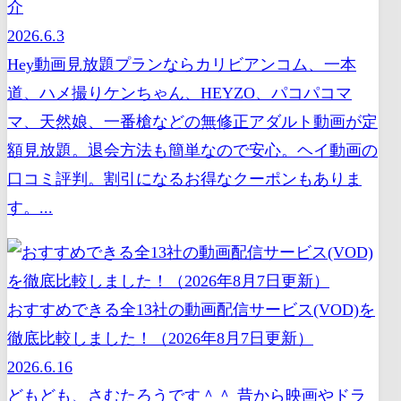
介
2026.6.3
Hey動画見放題プランならカリビアンコム、一本
道、ハメ撮りケンちゃん、HEYZO、パコパコマ
マ、天然娘、一番槍などの無修正アダルト動画が定
額見放題。退会方法も簡単なので安心。ヘイ動画の
口コミ評判。割引になるお得なクーポンもありま
す。...
おすすめできる全13社の動画配信サービス(VOD)を
徹底比較しました！（2026年8月7日更新）
2026.6.16
どもども、さむたろうです＾＾ 昔から映画やドラ