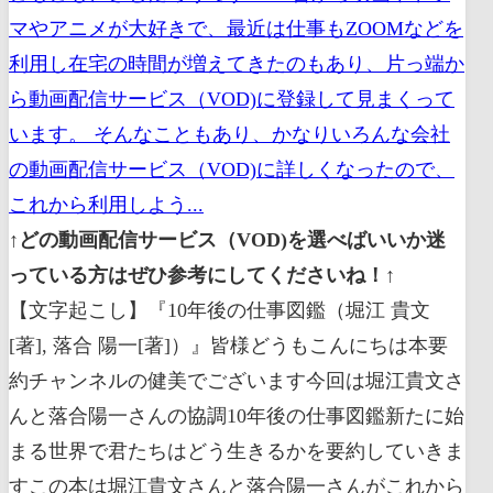
マやアニメが大好きで、最近は仕事もZOOMなどを
利用し在宅の時間が増えてきたのもあり、片っ端か
ら動画配信サービス（VOD)に登録して見まくって
います。 そんなこともあり、かなりいろんな会社
の動画配信サービス（VOD)に詳しくなったので、
これから利用しよう...
↑どの動画配信サービス（VOD)を選べばいいか迷
っている方はぜひ参考にしてくださいね！↑
【文字起こし】『10年後の仕事図鑑（堀江 貴文
[著], 落合 陽一[著]）』皆様どうもこんにちは本要
約チャンネルの健美でございます今回は堀江貴文さ
んと落合陽一さんの協調10年後の仕事図鑑新たに始
まる世界で君たちはどう生きるかを要約していきま
すこの本は堀江貴文さんと落合陽一さんがこれから