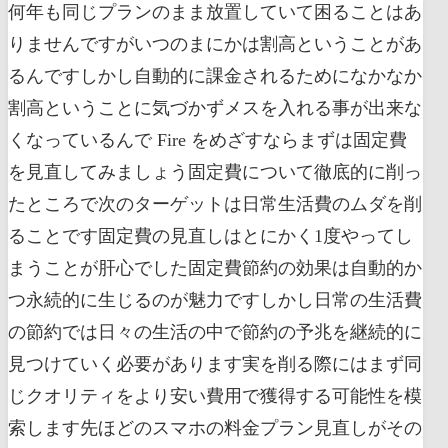
何年も同じプランのまま放置していて困ることはあ
りませんですがいつのまにかは割高ということがあ
るんですしかし自動的に課金されるためになかなか
割高ということに気づかずメスを入れる事が出来な
くなっているんで Fire をめざすならまずは固定費
を見直してみましょう固定費について徹底的に削っ
たところで次のターゲットは日常生活費のムダを削
ることです固定費の見直しはとにかく1度やってし
まうことが肝心でした固定費節約の効果は自動的か
つ永続的に生じるのが魅力ですしかし日常の生活費
の節約では日々の生活の中で節約の予兆を継続的に
見つけていく必要があります実を削る際にはまず同
じクオリティをより安い費用で獲得する可能性を模
索します先ほどのスマホの料金プラン見直しがその