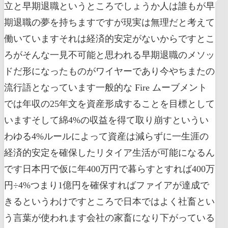
立と早期退職というところでしょうか人は誰もが早
期退職の夢を持ちますですが現実は無理だと考えて
働いていますそれは経済的安定がないからですとこ
ろがそんな一見不可能と思われる早期退職のメソッ
ドだ形になったものがワイヤーであり今やちまたの
流行語となっています一般的な Fire ムーブメント
では年収の25年文を資産形成することを目標として
いますそして綿4%の収益を得て取り崩すというい
わゆる4%ルールによって資産は減らずに一生涯の
経済的安定を確保したリタイア生活が可能になるん
です日本円で仮に年400万円で暮らすとすれば400万
円÷4%つまり1億円を確保すればファイアが達成で
きるというわけですところで日本ではよく社畜とい
う言葉が使われます会社の家畜になり下がっている