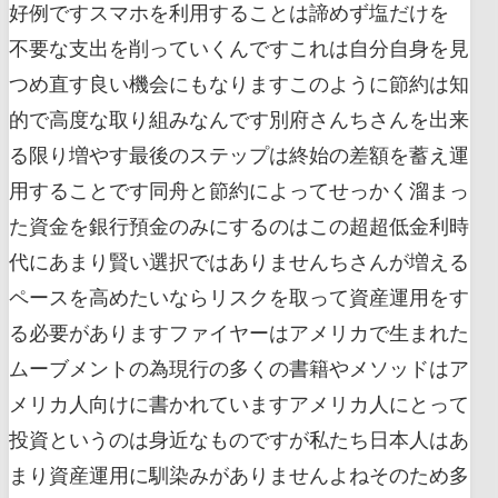
好例ですスマホを利用することは諦めず塩だけを
不要な支出を削っていくんですこれは自分自身を見
つめ直す良い機会にもなりますこのように節約は知
的で高度な取り組みなんです別府さんちさんを出来
る限り増やす最後のステップは終始の差額を蓄え運
用することです同舟と節約によってせっかく溜まっ
た資金を銀行預金のみにするのはこの超超低金利時
代にあまり賢い選択ではありませんちさんが増える
ペースを高めたいならリスクを取って資産運用をす
る必要がありますファイヤーはアメリカで生まれた
ムーブメントの為現行の多くの書籍やメソッドはア
メリカ人向けに書かれていますアメリカ人にとって
投資というのは身近なものですが私たち日本人はあ
まり資産運用に馴染みがありませんよねそのため多