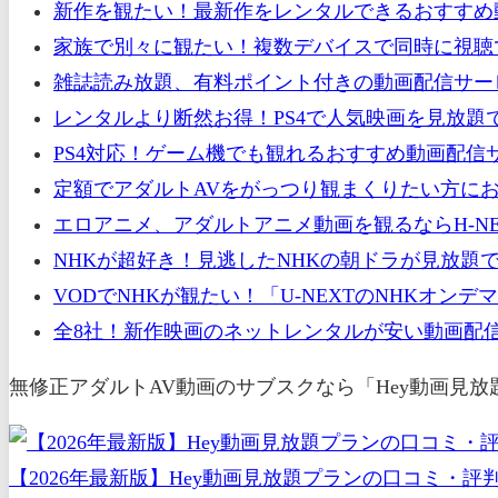
新作を観たい！最新作をレンタルできるおすすめ動
家族で別々に観たい！複数デバイスで同時に視聴
雑誌読み放題、有料ポイント付きの動画配信サー
レンタルより断然お得！PS4で人気映画を見放題
PS4対応！ゲーム機でも観れるおすすめ動画配信
定額でアダルトAVをがっつり観まくりたい方にお
エロアニメ、アダルトアニメ動画を観るならH-NE
NHKが超好き！見逃したNHKの朝ドラが見放題
VODでNHKが観たい！「U-NEXTのNHKオ
全8社！新作映画のネットレンタルが安い動画配信
無修正アダルトAV動画のサブスクなら「Hey動画見
【2026年最新版】Hey動画見放題プランの口コミ・