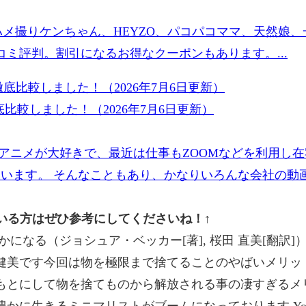
ハメ撮りケンちゃん、HEYZO、パコパコママ、天然娘
ミ評判。割引になるお得なクーポンもあります。...
比較しました！（2026年7月6日更新）
アニメが大好きで、最近は仕事もZOOMなどを利用し
ています。 そんなこともあり、かなりいろんな会社の動画
ている方はぜひ参考にしてくださいね！↑
になる（ジョシュア・ベッカー[著], 桜田 直美[翻訳
美です今回は物を極限まで捨てることのやばいメリット
もとにして物を捨てものから解放される事の凄すぎるメ
に生きるミニマリストがブームになっております You