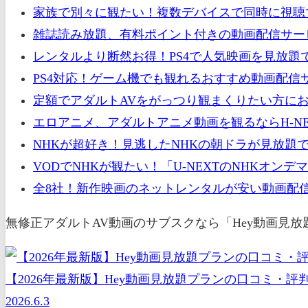
家族で別々に観たい！複数デバイスで同時に視聴
雑誌読み放題、有料ポイント付きの動画配信サー
レンタルより断然お得！PS4で人気映画を見放題
PS4対応！ゲーム機でも観れるおすすめ動画配信
定額でアダルトAVをがっつり観まくりたい方にお
エロアニメ、アダルトアニメ動画を観るならH-NE
NHKが超好き！見逃したNHKの朝ドラが見放題
VODでNHKが観たい！「U-NEXTのNHKオ
全8社！新作映画のネットレンタルが安い動画配信
無修正アダルトAV動画のサブスクなら「Hey動画見
【2026年最新版】Hey動画見放題プランの口コミ・
2026.6.3