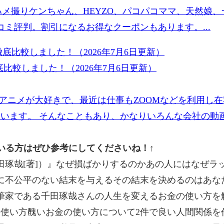
ハメ撮りケンちゃん、HEYZO、パコパコママ、天然娘
ミ評判。割引になるお得なクーポンもあります。...
比較しました！（2026年7月6日更新）
アニメが大好きで、最近は仕事もZOOMなどを利用し
ています。 そんなこともあり、かなりいろんな会社の動画
ている方はぜひ参考にしてくださいね！↑
田琢哉[著]）』なぜ損ばかりするのかあの人にはなぜラ
に不公平のない結末を与えるその結末を決めるのはあな
筆家である千田琢哉さんの人生を変えるお金の使い方を
使い方醜いお金の使い方について2件で良い人間関係を