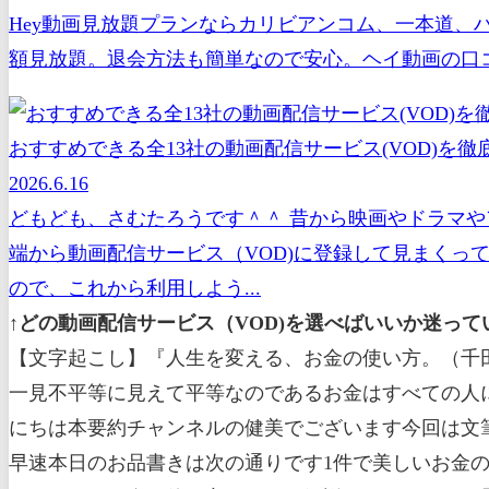
Hey動画見放題プランならカリビアンコム、一本道、
額見放題。退会方法も簡単なので安心。ヘイ動画の口コ
おすすめできる全13社の動画配信サービス(VOD)を徹底
2026.6.16
どもども、さむたろうです＾＾ 昔から映画やドラマや
端から動画配信サービス（VOD)に登録して見まくっ
ので、これから利用しよう...
↑どの動画配信サービス（VOD)を選べばいいか迷っ
【文字起こし】『人生を変える、お金の使い方。（千
一見不平等に見えて平等なのであるお金はすべての人
にちは本要約チャンネルの健美でございます今回は文
早速本日のお品書きは次の通りです1件で美しいお金の