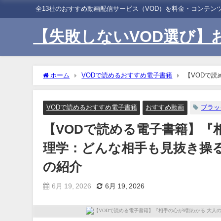
全13社のおすすめ動画配信サービス（VOD）を料金・コンテ
【失敗しないVOD選び】
ホーム
VODで読めるおすすめ電子書籍
【VODで読
き操る!最強の人たらし術（渋谷 昌三[著]）』の紹介
VODで読めるおすすめ電子書籍
おすすめ動画
ブラッ
【VODで読める電子書籍】『
理学：どんな相手も見抜き操る
の紹介
6月 19, 2026
6月 19, 2026