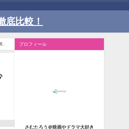
徹底比較！
プロフィール
見抜
心
』
さむたろう＠映画やドラマ大好き