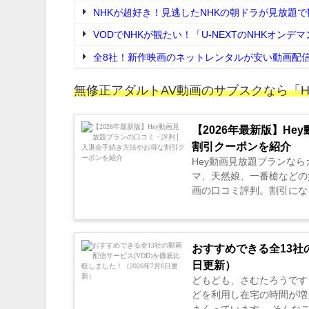
NHKが超好き！見逃したNHKの朝ドラが見放題
VODでNHKが観たい！「U-NEXTのNHKオン
全8社！新作映画のネットレンタルが安い動画配信
無修正アダルトAV動画のサブスクなら「
【2026年最新版】H
割引クーポンを紹介
Hey動画見放題プランな
マ、天然娘、一番槍などの
画の口コミ評判。割引になる
おすすめできる全13社の
日更新）
どもども、さむたろうです
どを利用し在宅の時間が増