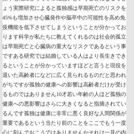
ょう実際研究によると孤独感は早期死亡のリスクを
45%も増加させ心臓発作や脳卒中の可能性を高め免
疫機能を低下させてしまうということが分かってお
ります科学が私たちに教えてくれるのは社会的孤立
は早期死亡と心臓病の重大なリスクであるという事
ですある研究では結婚している人はより長生きでき
るということが分かっていますほどと言うと現役を
退いた高齢者になどに広く見られるものだと思われ
がちですが孤独の健康への影響は高齢者だけが受け
るものではありません10才若い年齢の人ほど孤独の
健康への悪影響はさらに大きくなると指摘されてい
るんです孤独は健康に非常に悪く良好な人間関係が
重要であるという当たり前のことをここでもう一度
心に刻んでおこうではありませんかそれは一見の内