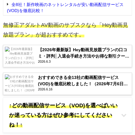
全8社！新作映画のネットレンタルが安い動画配信サービス
(VOD)を徹底比較！
無修正アダルトAV動画のサブスクなら「Hey動画見
放題プラン」が超おすすめです。
【2026年最新版】Hey動画見放題プランの口コ
ミ・評判│入退会手続き方法やお得な割引クーポ
2026.6.3
ンを紹介
おすすめできる全13社の動画配信サービス
(VOD)を徹底比較しました！（2026年7月6日更
2026.6.16
新）
↑どの動画配信サービス（VOD)を選べばいい
か迷っている方はぜひ参考にしてください
ね！↑