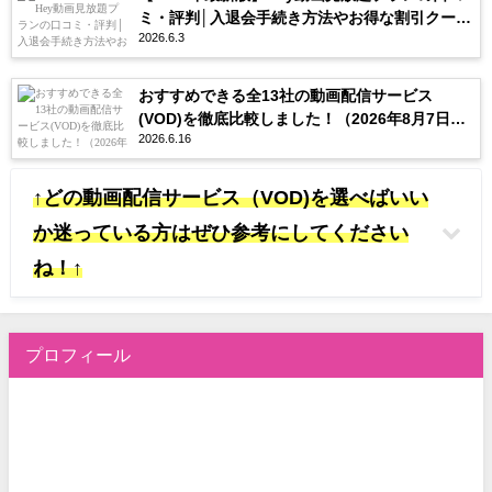
ミ・評判│入退会手続き方法やお得な割引クーポ
2026.6.3
ンを紹介
おすすめできる全13社の動画配信サービス
(VOD)を徹底比較しました！（2026年8月7日更
2026.6.16
新）
↑どの動画配信サービス（VOD)を選べばいい
か迷っている方はぜひ参考にしてください
ね！↑
プロフィール