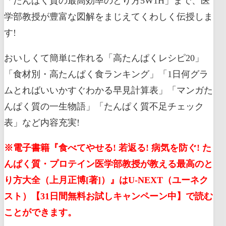
「たんぱく質の最高効率のとり方5W1H」まで、医
学部教授が豊富な図解をまじえてくわしく伝授しま
す!
おいしくて簡単に作れる「高たんぱくレシピ20」
「食材別・高たんぱく食ランキング」「1日何グラ
ムとればいいかすぐわかる早見計算表」「マンガた
んぱく質の一生物語」「たんぱく質不足チェック
表」など内容充実!
※電子書籍『食べてやせる! 若返る! 病気を防ぐ! た
んぱく質・プロテイン医学部教授が教える最高のと
り方大全（上月正博[著]）』はU-NEXT（ユーネク
スト）【31日間無料お試しキャンペーン中】で読む
ことができます。