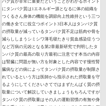
パク質が非常に重要だということがわかるポイント
にタンパク質は1エネルギー源となるに体の組織を
つくるさん身体の機能を調節向上性維持という三つ
の働き全てに役立つポイント3日本人はタンパク質
の摂取量が減っているタンパク質不足は筋肉や骨を
減らししまうシミシワ薄毛寝たきり貧血感染症うつ
など万病の元凶となる第2章最新研究で判明したタ
ンパク質の最高の取り方最初に注意です本当の内容
は腎臓に問題が無い方を対象とした内容です慢性腎
臓病などの病によってタンパク質の摂取量が制限さ
れているという方は医師から指示された摂取量を守
るようにしてくださいさてではまずたんぱく質の摂
取量について解説していきましょうもちろんですが
タンパク質の摂取量はその人の運動習慣の有無や身