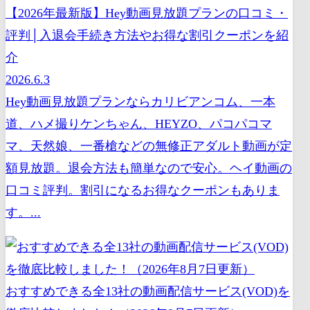
【2026年最新版】Hey動画見放題プランの口コミ・
評判│入退会手続き方法やお得な割引クーポンを紹
介
2026.6.3
Hey動画見放題プランならカリビアンコム、一本
道、ハメ撮りケンちゃん、HEYZO、パコパコマ
マ、天然娘、一番槍などの無修正アダルト動画が定
額見放題。退会方法も簡単なので安心。ヘイ動画の
口コミ評判。割引になるお得なクーポンもありま
す。...
おすすめできる全13社の動画配信サービス(VOD)を