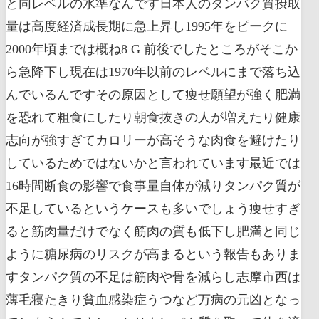
と同レベルの水準なんです日本人のタンパク質摂取
量は高度経済成長期に急上昇し1995年をピークに
2000年頃までは概ね8 G 前後でしたところがそこか
ら急降下し現在は1970年以前のレベルにまで落ち込
んでいるんですその原因として痩せ願望が強く肥満
を恐れて粗食にしたり朝食抜きの人が増えたり健康
志向が強すぎてカロリーが高そうな肉食を避けたり
しているためではないかと言われています最近では
16時間断食の影響で食事量自体が減りタンパク質が
不足しているというケースも多いでしょう痩せすぎ
ると筋肉量だけでなく筋肉の質も低下し肥満と同じ
ように糖尿病のリスクが高まるという報告もありま
すタンパク質の不足は筋肉や骨を減らし志摩市西は
薄毛寝たきり貧血感染症うつなど万病の元凶となっ