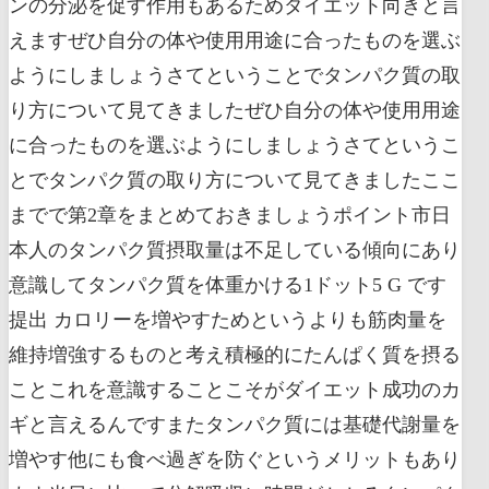
ンの分泌を促す作用もあるためダイエット向きと言
えますぜひ自分の体や使用用途に合ったものを選ぶ
ようにしましょうさてということでタンパク質の取
り方について見てきましたぜひ自分の体や使用用途
に合ったものを選ぶようにしましょうさてというこ
とでタンパク質の取り方について見てきましたここ
までで第2章をまとめておきましょうポイント市日
本人のタンパク質摂取量は不足している傾向にあり
意識してタンパク質を体重かける1ドット5 G です
提出 カロリーを増やすためというよりも筋肉量を
維持増強するものと考え積極的にたんぱく質を摂る
ことこれを意識することこそがダイエット成功のカ
ギと言えるんですまたタンパク質には基礎代謝量を
増やす他にも食べ過ぎを防ぐというメリットもあり