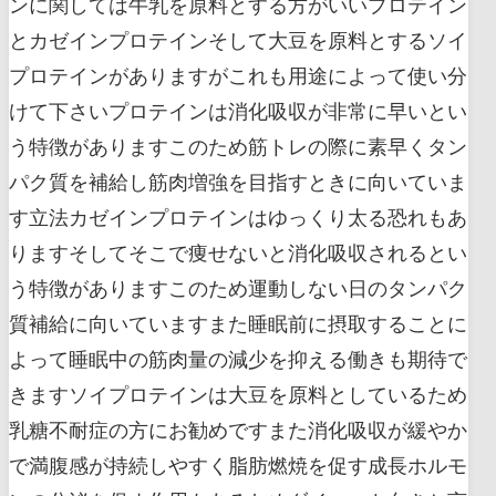
ンに関しては牛乳を原料とする方がいいプロテイン
とカゼインプロテインそして大豆を原料とするソイ
プロテインがありますがこれも用途によって使い分
けて下さいプロテインは消化吸収が非常に早いとい
う特徴がありますこのため筋トレの際に素早くタン
パク質を補給し筋肉増強を目指すときに向いていま
す立法カゼインプロテインはゆっくり太る恐れもあ
りますそしてそこで痩せないと消化吸収されるとい
う特徴がありますこのため運動しない日のタンパク
質補給に向いていますまた睡眠前に摂取することに
よって睡眠中の筋肉量の減少を抑える働きも期待で
きますソイプロテインは大豆を原料としているため
乳糖不耐症の方にお勧めですまた消化吸収が緩やか
で満腹感が持続しやすく脂肪燃焼を促す成長ホルモ