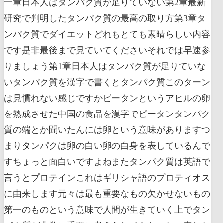
一章日本人はタンパク質が足りていない第2章最新
研究で判明したタンパク質の最高の取り方第3章タ
ンパク質でダイエットどれもとても素晴らしい内容
です是非最後まで見ていてくださいそれでは早速参
りましょう第1章日本人はタンパク質が足りていな
いタンパク質を漢字で書くとタンパク質このターン
は見慣れない感じですかピータンというアヒルの卵
を熟成させた中国の食品を漢字でピータンタンパク
質の端とか聞いたんには卵という意味がありますつ
まりタンパクは卵の白い卵の白身を表しているんで
すちょっと面白いですよねまたタンパク質は英語で
言うとプロテインこれはギリシャ語のプロティオス
に由来します元々は最も重要なもの欠かせないもの
第一のものという意味で人間が生きていく上でタン