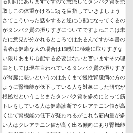
る傾向にありますですので意識してタンパク質を摂
取しこの体重かける1.5g を目指していきましょう
さてこういった話をすると逆に心配になってくるの
がタンパク質の摂りすぎについてですよねここは未
だに意見が分かれるところではあるんですが本書の
著者は健康な人の場合は1錠駅に極端に取りすぎな
い限りあまり心配する必要はないと言いますその理
由としては現在言われているタンパク質の摂りすぎ
が腎臓に悪いというのはあくまで慢性腎臓病の方の
ように腎機能が低下している人を対象にした研究が
根拠だということまたタンパク質を多めにとって筋
トレをしている人は健康診断でクレアチニン値が高
く出て腎機能の低下が疑われるがこれも筋肉量が多
い人はクレアチニン値が高く出る傾向にあり腎機能