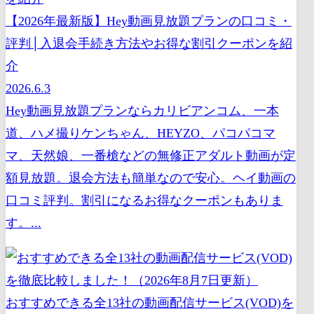
【2026年最新版】Hey動画見放題プランの口コミ・
評判│入退会手続き方法やお得な割引クーポンを紹
介
2026.6.3
Hey動画見放題プランならカリビアンコム、一本
道、ハメ撮りケンちゃん、HEYZO、パコパコマ
マ、天然娘、一番槍などの無修正アダルト動画が定
額見放題。退会方法も簡単なので安心。ヘイ動画の
口コミ評判。割引になるお得なクーポンもありま
す。...
おすすめできる全13社の動画配信サービス(VOD)を