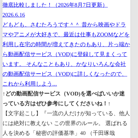
徹底比較しました！（2026年8月7日更新）
2026.6.16
どもども、さむたろうです＾＾ 昔から映画やドラ
マやアニメが大好きで、最近は仕事もZOOMなどを
利用し在宅の時間が増えてきたのもあり、片っ端か
ら動画配信サービス（VOD)に登録して見まくって
います。 そんなこともあり、かなりいろんな会社
の動画配信サービス（VOD)に詳しくなったので、
これから利用しよう...
↑どの動画配信サービス（VOD)を選べばいいか迷
っている方はぜひ参考にしてくださいね！↑
【文字起こし】『一流の人だけが知っている、他人には絶対に教えない この世界のルール。 選ばれる人を決める「秘密の評価基準」40 （千田琢哉[著]）』皆さんどうもこんにちは本要約チャンネルの健美です今回は千田琢哉さんのベストセラー一流の人だけが知っている他人には絶対教えないこの世界のルールを解説していきたいと思いますさて世の中には一流とされている人がいますよね皆から尊敬されて信頼されて愛されて社会での地位も高くおまけに収入も高いこれを聞いている皆さんもできることならば一流の人間になりたいと考えているでしょうたとえ一流とまでは言わなくても今よりも皆から尊敬され信頼され愛され今よりも社会的地位が上がり今よりも収入が高くなりたいというのはこれを聞いている全てのみなさんが思っていることではないでしょうかそしてあなたがおらんならば子供のお手本となるような親となり子供に尊敬されたり子供に良い影響を与えたいと思っていることでしょうですが現実を見渡してみるとあの人は一流だなあという人もいれば一流にはちょっと程遠いなぁという人もいるでしょうではなぜこのように二種類の人間に分かれてしまうのかそれはズバリ一流の人だけが知っている他人には絶対教えないこの世界のルールを理解しているかどうかです一流の人にはその人が一流であるだけの理由があり一流の人だけが知っているルールに従って生きているからこそ一流でいられるんです一流の人に共通するビジネス社会のルール時間のルールお金のルール教養のルール人間関係のルールがこの世の中にはありますあなたもこういった一流のルールを知ることで今よりも確実に魅力的な人間になれ人に尊敬され愛され信頼され仕事がうまくいき給料が上がり人間関係が良好になるでしょうすなわち人生が変わるんで本書には著者がこれまで3000人以上の一流の人たちと対話してきたという経験をもとに一流と呼ばれる人たちの本音一流の人たちに共通するルールをガッチリとまとめてくれた一冊でございます今日紹介するルールを一つでも日常生活の中に取り入れる事によってあなたは今よりも確実に一流の人に近づくことができるでしょう本日の動画では本書の中で特に個人的に重要だと思ったお金時間人間関係この3ポイントにフォーカスして分かりやすく解説していきたいと思いますこの動画を見ることによってこの方いいなと思っていただけましたら概要欄にリンクを入れておきますのでぜひ一度本書を手にとって全ての内容をチェックしてみて欲しいと思いますそれでは早速楽しみながら一流のルールについて学んでいこうではありませんが本日のお品書きは次の通りです1件で一流の人が絶対に他人には教えないですお金のルールについて2件で一流の人が絶対他人には教えないです時間のルールについて3件で一流の人が絶対他人には教えない人間関係のルールについてわかりやすく解説していきたいと思いますそれでは早速一見の一流の人が絶対に他人には教えないお金のルールからお話を始めていきましょうさてでは早速ですが一流の人が一体どんなルールに従ってお金と付き合っているのかということをガンガンご紹介していきたいと思うんですまず皆さんにぜひ知っておいてほしい一流のお金のルールとはずばりお金とは力であるというものですお金とはすなわちパワーなんです皆さんはこれまでお金というものを一体何だと考えてきましたか一流の世界ではお金は徹底して道具だと考えられていてしかもとても便利な道具で上手に使わないとはないと考えられているんです言い換えればお金のために寿命を削るのは無駄だしお金のために人生を振り回されるのもバカバカしいということでありますそしてお金というのはすなわち力そのものですからお金を上手に使うことができればあなたはスムーズに力を持った人間になれるというわけなんですではお金には一体どんなパワーがあるのか一番のお金のパワーはお金で時間が買えてしまうという点でありますお金を持つようになって一番便利なのはこの時間が買えるようになるということなんです当たり前ですが時間はお金よりも遥かに重要です大切ですそのことが本当に理解できるのは生涯賃金を稼ぎ終わってからであると著者は言います著者自身は38歳の時に自分で決めた生涯賃金を稼ぎを得時間を買いまくったそうですよくね 500時間もうくんです例えば30年通勤するサラリーマンと比べると通勤時間だけで15000時間戻っ自分の時間が持てるんですイメージで言うなら普通の人は1日24時間のところお金持ちは1日48時間あるようなイメージですさらにお金があれば大勢の人の時間を借りるという方法によってその時間を48時か26時間にも増やすことがあってきますまた普通の人ならば料理洗濯掃除買い物といった走り毎日23時間くらいは使っていると思いますがお金があればこれらすべてをする必要がなく普通の人より毎日23時間も自由な時間が増えるでしょうその他にも自分が嫌だと思うことや雑務などを外注することができますからいかにお金によって時間が買えるのかそして実は時間というのは誰にでも平等なものではないと言うことが分かるでしょう好きで仕事をやっている人ならば良いと思いますがたいていの人は正直な話生活費を稼ぐために仕事をしていると思います1日8時間週に5日間働くと週に40時間月260時間ですこの時間をあなたはお金を手に入れるために会社に自分の時間を差し出しているということになるんですもしあなたに十分なお金があればこの時間をゼロにすることだってできるでしょう1日は24時間ですから月260時間行くとしたらだいたい普通に働いている人と比べあなたは毎月一週間も時間が増えるという計算になりますつまり約25%も自分の人生が延長されるようなものなんですしかもこの仕事をしなくて済む事によって生まれる時間というのは起きている時間ですよね大抵の人は少なくとも6時間程度は毎日寝ているでしょうから起きている時間で月160時間歩くということは本当は25%どころの騒ぎではなくもっと自分の人生が延長されておりますこのように考えるとお金で時間を買うというのは自分の人生や寿命が伸びるのと同じことでありいかにお金のパワーが強大なのかが分かるでしょうさて著者がお金で一番時間を変えたという実感があったのは著者の方から移動する必要が一度もなくなったことだそうですお金がないうちは自分の方からせっせと動かなければならず時間も旅費交通費もたくさんかかっていたそうですが実際に旅費交通費が気にならないくらいのお金が手に入ると自分から動かなくても向こうから著者に会いたいと自宅の書斎に来てくれるようになったそうですつまり金を稼げば稼ぐほど逆にお金を使う必要がなくなりさらに自分から移動する必要数亡くなったためますます自分の時間が生まれるようになったそうですそして自分の時間が増えるとまたさらにその時間を使って何かを作り出せますからさらにお金が増えますそしてお金が増えるとそれによってさらに快適な環境や時間が手に入るからまたまたお金が増えちゃうという正のスパイラルが構築されるんですそして単に M 時間を買うだけでなく自分にとって最も快適な環境をお金で買うのもお金で時間を買うことと同じことです例えば著者は文筆家ですからどんな空間で生きるのかがとても大切になっていきます自分の所在を高級ホテルのラウンジ以上にし都会でも緑溢れた書斎から贅沢で大きな窓の前で執筆すれば思考力や想像力が存分に発揮できるということがわかったそうです自分にとって最も快適な環境をお金で買うことができれば著者あのように自分の能力が最大限発揮されますからやるべきことややりたいことをより早く完了することができますからさらに時間が生まれるというわけなんですお金とは力なりそしてお金で時間を買うことをお金で快適な環境を買うことこそがお金のパワーを最大限発揮する使い道なんですさてこのように言うとね確かに音は彼というのが大きなパワーでありお金で快適な環境とか時間が帰るというのはお金の素晴らしいメリットだというのは分かったよとでも普通の人は時間や快適な環境が買えるほどのお金なんてないでしょと思っている人結構多いかと思いますそんな人はお次の一流の人だけが知っているお金のルールである身の丈にあったお金の使い方をするというルールを徹底的に実行して確実にお金を蓄えていきましょうさてこのように言うと身の丈に また著者と同じ文筆業にもたまたまその年にベストセラーが出てその印税でマンションと高級外車を購入してしまい翌年の所得税と住民税などが支払い不能になり税務署の調査が入り追徴課税を支払わされたという話もあるそうですこのような話を聞くと世の中には本当に馬鹿な奴がいるなと小バカにする人がいるかと思いますがそうやって他人ごとだと思って今笑っている人ほど危険ですいざ自分がその立場になるとなかなか実際に身の丈にあったお金の使い方ができないというのが人間というものです本当に心の底から身の丈にあったお金の使い方をするという意味が分かるというのは頭で理解するんじゃなくて体がその通りに動きさらには習慣化することに成功している場合ですそして身の丈に合ったお金の使い方の初歩はいかなる理由があっても自分の年秋分の蓄えをしておけということですお金というのはあの世に持って行くことはできませんので今の楽しみを犠牲にして過剰に貯金することは愚かですが身の丈に合わない生活をするのもまた愚かですそして身の丈に合ったお金の使い方をする上で安易にね人に奢らないというのも重要なんですなぜならばお金というのは基本的にはですよ自分にリターンがないことには使わないものだからですこれを聞いている皆さんの中には会社の後輩や部下に単純にあなたが先輩だからという理由でご馳走している人結構いるのではないでしょうかしかし少なくとも一流はそのようなことを断じてしないそうですそれはそういう無意味な行動の積み重ねがその一山牛野通店貧しくしてしまうからです断言してもいいですが安易にご馳走をしても相手はあなたに感謝などしませんそれどころかこいつこの歳で独身だからもう俺の当たり前でしょとかこんな安い居酒屋でお礼を言わせやがってんなどと腹の底では思っているものなんですいやいやさすがにそんなことないでしょと多少感謝してるでしょと思っている人もいるかもしれませんが実際に著者がサラリーマン時代に何十回何百回とこのような口を耳にしたそうですこのようなことから分かるのは結局ね安易に人におごってはいけないということあなたの大切なお金を無駄遣いしてはいけません人はご馳走をしても感謝などしないそれどころか悪口を言う始末なんですもちろんあなたがその相手にご馳走することであなた自身が幸せな気分になれるならば OK ですしかし好きでもない相手にただなんとなくご馳走するのはやめた方が良いですそしてこれはごちそうに限らず人生のありとあらゆる面で不安もないのにただ自分の虚栄心とか承認欲求を満たすためだけに奢るのは金輪際やめてほしいですそもそも別に何のリターンもないのにを守るというその行為自体がよろしくありませんですそういった行為をしているとその他のことでも何のリターンもないのにお金を使ってしまうという曲がつくでしょうですから良い機会ですから徹底的にここで直してしまいましょうお金に困らない人になって時間を買ったり快適な環境を買うためにお金は必要なんですですからあなたの大切なお金をそんな意味のないことに使ってはいけませんさてではではお次にね紹介したい一流のお金のルールは三重は負債適正価格の学習教材は最強の投資というルールでございます家を張るための買い物私たちしてしまいますよねしかしそれはとてつもない夫妻なんです私たちには承認欲求がありますし誰にでも見栄を張りたいという本脳がありますですがそれが過剰になってしまうとお金だけでなくなんと人望もなくしてしまうから注意が必要なんです例えば見栄を張るための買い物の代表例は超高級外車豪邸などがありますこういった華やかな生活を継続できる人は何千人もの一流の人を見てきた著者ですが一人もいなかったと言います一流の人ほどシンプルで実用的なものを買います確かに住居は普通よりも広いし自動車も高級ですが例外なくいやいやあなただったらもっと高いものを変えたでしょと思わせるものを所有しているそうです9割以上の人が100坪以内の土地に住居を所有し1千万円以内の国産車を大切に乗っているそうですまた見栄を張る買い物をしすぎると嫉妬の対象にもなり税務署にも目をつけられるから世間が敵だらけになってしまうでしょうさらに様々な悪い人もあなたのお金を目当てに行ってくる 高額すぎる学習教材などが蔓延しておりますこういったものじゃなくて例えば数千円程度の書籍とかパッケージ化された教材なら数万円程度といった適正価格で教材を購入し自分の頭脳に投資をするというのが最も賢い投資になりますお金は裏切ることがあっても勉強だけはあなたを裏切らないからですそれでは1件の内容をこの辺でまとめておきたいと思います1件では一流の人が絶対に他人に教えないお金のルールを三つご紹介しました一つ目はお金とは力であるというルールでしたお金とは強力な力そのものでありお金があれば時間や快適な環境を変えて自分の人生が延長されるとお伝えしましたそして二つ目のルールは身の丈にあったお金の使い方を徹底しリターンのないことには金輪際金を使わないというものでした身の丈に合ったお金の使い方をすると言葉で理解するのは簡単ですが実際に体がその通りに動きさらには習慣化までしなければいけません会いに人に奢るというようなリターンのないことには金輪際金を使ってはいけないとお伝えしましたそして三つめのルールは三重は負債適正価格の学習教材は最強の投資というものでした超高級外車豪邸など見栄を張るための買い物は圧倒的な負債ですこの世で一番効率の良い投資は勉強ですから適正価格の学習教材にお金を使うようにしましょうそれでは次に言で一塁の人が絶対に他人には教えない時間のルールについて解説していきたいと思いますさてお次は一流の人が絶対に他人には教えない時間のルールをご紹介しこれまでの皆さんの時間の使い方をガラッと変えていただきたいと思います時間の使い方は一流の人がその他普通の人と大きく違う点であります一流の人は時間の重要性を心の底から認識し徹底的に効率の良い時間の使い方をしているんですこれからどんどん一流の時間のルールについて解説していきますので盗めるところをぜひしっかりと結んでいただきたいと思いますそれではまず紹介したい一流の人が絶対に他人には教えない時間のルールは絶対に外せないことを先に埋めるというルールです多くの人が時間を管理しようと思った時にまず時間がそもそもないという悩みにぶち当たるかと思います私たちにはやるべきことがたくさんあってそれが順番にひとつずつこなしていると結局最後本当に大切なことをやる時間がなくなってしまったという事態に陥りますですから時間について考える際は絶対に外せないことを先に売れてしまうというのがポイントになりますそして私たちが絶対に外せないことはズバリ睡眠と食事でありますそれ以外は正直仮に外したとしてもどうにでもなりますさらに言えば睡眠と食事のどちらの時間が大事かと言えば間違いなく睡眠であります食事は短時間で済ませたり人によっては1日一食でも良いでしょうですが睡眠は最低でも6時間多くの人は7から8時間は確保しなければいけません人は時間がない時に睡眠時間を真っ先に削りがちですがはっきり言って睡眠時間を削っているようでは二流どころか3流4流の人間と言わざるを得ません睡眠不足の悪影響については過去に私のチャンネルで何度か解説したことがありますが結論から言うと睡眠不足は死亡率は上がるは様々な病気のリスクは高まるはあなたの能力が大幅に低下するわと本当にデメリットだらけですから是非死ぬ気で睡眠時間だけは確保して欲しいと思うんですではどうすれば忙しいなか睡眠時間を確保することができるのかそれは最初から睡眠時間をスケジュールに固定してしまい何があってもその時間は用事を入れないことであります1日24時間使えると考えるから甘えが出てしまうわけで最初から16時間であると考えればすべて解決するんですいいでしょうか今後あなたの良い1日は16時間ですこの睡眠時間を除いた16時間で生活するんだという意識を持っていただければ最も大切なスイミングだけは絶対に外さなくて進みます例えば著者の場合サラリーマン地代毎日平均して9時間の睡眠を確保していましたがそれ以外は猛烈に働いていたそうです同僚の中には毎日23時間の睡眠で頑張っていた社員もいましたが彼らの仕事は例外なくお粗末なもので9時間睡眠をとっていた著者の方が ですからあなたも自分の人生を最高に輝かせたいのならばつべこべ言わずにまずは睡眠時間を確保するべきなんです睡眠時間を妨げるものはすべて排除するべきでございますさてまずはね絶対に外せないことを先に埋めるというルールに従って1日が16時間だと考えて睡眠時間をまず確保してもらいましたでは残りの16時間で次に優先して確保するべきものは何でしょうかそれはズバリ運動ですではなぜ睡眠の次に確保するべきなのが運動時間なのかと言うと長期的には継続して適度な運動をしなければ私たち寿命は縮まるし頭にも悪いからです適度な運動は健康を保つのには欠かせないということは科学的にすでに証明されているんですそもそも本来私たち人間は体を動かすように言ってうざいんされているので体を動かさないと様々な不調が現れるようになります体と頭の柔軟性は比例しますので是非運動時間を睡眠時間の次に確保して欲しいと思うんですそれでは次に紹介したい一流の人が絶対他人には教えない時間のルールは全ての言い訳を排除し空腹の時間を演出するというルールです世の中の自己啓発書には自分の時間表とか残業するなと言ったアドバイスがよくありますですがそれらははっきり言って甘すぎますそれはのアドバイスの冒頭にねあらゆる言い訳を乗り越えてという言葉を付け加えるべきだと著者は言います一切の言い訳を排除しまとまった自分のための空白の時間を記し試練捻出するんです同僚との付き合いだけでなく上司や取引先との付き合いよりもまずは自分の時間を最優先するんです率直に言って何かの言い訳をして自分の時間を捻出できないようになれば市12は絶対になれません勤務時間外で同僚に誘われても価値がないと感じたのならば絶対にいかない上司や取引先からゴルフに誘われたとしても行きたくないならちゃんと断って自分は皆勤賞タイプの人間ではないんだという印象を植え付けておくべきですそしてこれは彼氏彼女の関係でも同じでしょう今日は会いたくないと思ったらきっぱりと断る男性で会うことは絶対に辞めるんです極端な話サラリーマンならば外回りに出かけるふりをしてサボローが奇妙でずる休みしようがなんとしてでもまとまった空白の時間を捻出するべきなんです人はまとまった空白の時間に考え学んだことでしか一流になることがあってきませんその空白の時間で自分の本当にやりたいことや大切な価値観と向き合うんです惰性で参加するぐらいならばズル休みをしてても空白の時間を確保しましょうそして嫌いな奴にはね会えて丁寧に接するという技術も重要です嫌な人を目の前にすると露骨に態度や顔に出す人がいますが無駄に敵を増やしてしまうと結局はあなたの大切な時間が奪われてしまうんです敵が増えるとへんに足を引っ張ってきたり敵についてあれこれと考えて自分の大切な時間を浪費してしまう羽目になりかねませんだから一流の人ほど嫌いな奴ほど丁寧に扱うんです皆さんも嫌いな人がいるかと思いますが敵意をむき出しにせずに形だけでも丁寧に接してて気にならないように自然と距離を取るようにしましょう嫌な奴に対してそのような態度をとるのはなんかムカつくと思う人いるかもしれませんが自分の時間を守るためにはどんな手段も使うべきだというのは先ほどお伝えした通りですさてでは次に紹介したい一流の人が絶対他人に教えない時間のルールは自分だけの決断の基準を持つというルールでさて時間がいつも足りないと嘆いている人はいつも決断が遅いという特徴がありますくよくよあれこれ迷って一週間後に決断するよりもその場で走っと決断する人の方が膨大な時間を生み出せるということは簡単に想像できるでしょう決断が遅くて良いことなどひとつもありませんちなみに決断というと全てやるという選択肢を選ぶものであると思っている人もいますがそれは間違いでやらないとか中止すると決断することも立派な決断であります著者がこれまでに出会ってきた一流の人たちは例外なく決断のスピードが速いそうですではなぜ彼らの決断のスピードは速いのかそれは他の誰でもなく自分だけの決断の基準を持っているからであります11ね何か決めなければいけない状況になった時にどうしようかどうしようかと11に悩んでいたらいつまで時間があっても足りませんの 選ばなかった方をやるというものだそうですこんな感じで皆さんもね自分なりの決断の基準をもってください誰かに誘われたら本当に自分の心が動いた時だけ行くとか睡眠時間が削られそうなら絶対にどんな誘いも断るとかやるかやらないかを迷ったらとりあえずやるほうを選択するとか迷ったら直感がささやいているほうを選択するとかぜひ他人の基準で物事を決断するのではなく自分の決断の基準を守って下さいうだうだと迷っていられるほど私たちの人生は長くないんですそれではこの辺で2件の内容をまとめておきましょう2件では一流の人が絶対に他人には教えない時間のルールを三つ紹介しましたルールの一つ目は絶対に外せないことを先に埋めるというものでしたルールの二つ目は全ての言い訳を排除し空白の時間を捻出するというものでしたルールの三つ目は自分だけの決断の基準を持つというものでしたそれでは次3件で一流の人が絶対に他人には教えない人間関係のルールについて解説していきたいと思いますさてここからは私たちが生きていく上で切っても切り離せない人間関係のルールについてご紹介していきたいと思いますまず紹介したい一流の人が絶対に他人には教えない人間関係のルールは韓流の人を隣に座らせないというルールですなぜならばあなたが彼に一流だとしても隣に韓流のやつを座らせているとあなたも周りの人間から三流とみなされてしまうからです周囲の人があなたのランクをどのように決めているのかといえばそれはあなたの隣にどのランクの人を座らせているかで決めているんですこう言うと差別ダメでしょとか人の勝ちは皆平等だよと言う人いますが現実には一人も職業にも会社にも全てに序列があります著者は断言するが平等なんて幻想であるといいます人は平等じゃないからこそ頑張れるのであり少しでもランクを上げようと快適な生活を望むんですそしてこの先あなたの人生のステージが上がった時昔の友人や知人がどこからともなく湧いてくるでしょう初期の頃は自分がどれだけランクを上げたのかに気づかずお情けであってあげていると借金のお願いとか保険の勧誘だったりしてあなたも格下の世界に引きずり込まれてしまいますこの先あなたが成功すれば大して仲良くもなかった友人や知人から借金の依頼保険の勧誘などが来るという経験を必ずするでしょうそんな時は格下の世界に戻るともう二度と這い上がれないから隣に座らせる相手を感じてん間違えてはいけないんだということを再び思い出してほしいと思うんですさては多すぎ紹介したい一流の人が絶対に他人には教えない人間関係のルールは悪口の運び屋とは即絶縁しなさいというルールです人の悪口を言ってはいけませんというのは当然正しいことですが一番の曲者は誰々さんがあなたの悪口言っていたよとその悪口を運んでくる運び屋なんです何故悪口の運び屋はわざわざあなたにねあの人があなたの悪口言っていたよと密告するのかそれは悪口の運び屋は意識的にせよ無意識的にせよ他人の人生を破滅させることに快感を覚えるからでありますもしねその悪口が運び屋がその悪口を運んで来なければ悪口を言っていた人そして悪口を