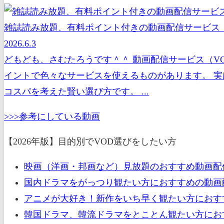
雑誌読み放題、有料ポイント付きの動画配信サービス（
2026.6.3
どもども、さむたろうです＾＾ 動画配信サービス（V
イントで色々なサービスを使えるものがあります。 実
コスパを考えた賢い選び方です。 ...
>>>参考にしている動画
【2026年版】目的別でVOD選びをしたい方
映画（洋画・邦画など）見放題のおすすめ動画配
国内ドラマをがっつり観たい方におすすめの動画配
アニメが大好き！新作をいち早く観たい方におすす
韓国ドラマ、韓流ドラマをとことん観たい方におす