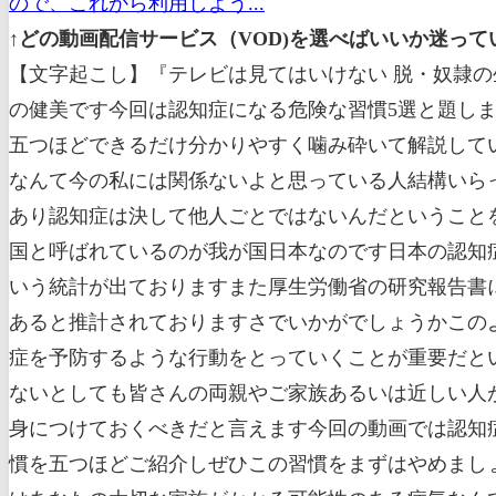
ので、これから利用しよう...
↑どの動画配信サービス（VOD)を選べばいいか迷っ
【文字起こし】『テレビは見てはいけない 脱・奴隷の生き方（苫米地 英人[著]）』いつもご覧いただき誠にありがとうございます本要約チャンネルの健美です今回は認知症になる危険な習慣5選と題しまして科学的根拠にしっかりと基づいて認知症のリスクが上がってしまうという危険な習慣を五つほどできるだけ分かりやすく噛み砕いて解説していきたいと思いますさで認知症と聞いて認知症なんて年寄りがかかる病気でしょうとか認知症なんて今の私には関係ないよと思っている人結構いらっしゃるかもしれませんそういった人にはまずね認知症というものが非常にありふれた病気であり認知症は決して他人ごとではないんだということをまず知っていただきたいと思うんです中でも先進国の中で最も高齢化が進んでいて認知症大国と呼ばれているのが我が国日本なのです日本の認知症患者の割合は2.33%と先進国35カ国中トップであり平均のイッテンヨン8%を大きく上回るという統計が出ておりますまた厚生労働省の研究報告書によると日本の認知症患者数は2012年時点で約462万人で65歳以上の高齢者の約15%が認知症であると推計されておりますさでいかがでしょうかこのようなデータを見れば一発でね認知症というのは決して他人ごとではないちゃんと今から認知症を予防するような行動をとっていくことが重要だというのが分かるでしょうそしてこの動画を見てくださっている皆さんご本人がね認知症にならないとしても皆さんの両親やご家族あるいは近しい人が認知症になってしまうケースも多いでしょうその時のためにも認知症に関する知識は絶対に身につけておくべきだと言えます今回の動画では認知症を予防することの重要性を痛いほど認識していただいた後に具体的に認知症になる危険な習慣を五つほどご紹介しぜひこの習慣をまずはやめましょうという事を皆さんに提案していきたいと思いますまたね胃がんは若い人であっても認知症はあなたの大切な家族がかかる可能性のある病気なんです大切な人のためにも認知症の知識を是非一緒に見つけていきましょうそれでは早速参ります本日のお品書きは次の通りです1件で先進国トップ認知症大国日本の悲惨な現状について2件で絶対にやめて将来認知症になる危険な習慣5選について解説していきたいと思いますそれでは早速一元の先進国トップ認知症大国日本の悲惨な現状から解説をスタートしていきましょうさて今や認知症というのは世界規模小野大きな課題なんですが中でも先進国の中で最も高齢化が進んでいて認知症大国と呼ばれているのが我が国日本なんです日本の認知症患者の割合は2.33%と先進国35カ国中トップであり平均の1.41%を大きく上回るという統計が出ていますさらに厚生労働省の調査によると日本の認知症患者数は2012年時点で約462万人65歳以上の高齢者の約15%が認知症であると推計されていますそれと同時に認知症予備軍と言われる軽度認知障害痛症 MCI の高齢者も約400万人いることが報告されこれらを全て合わせると約862万人つまり高齢者全体の四人に1人が認知機能障害を抱えているということが明らかになりました2ですよ今後認知症になる人は確実に増えるということが予想され高齢化社会のピークを迎える2025年には認知症の患者数は約700万人に達しろくじゅーご歳以上の高齢者の約20%が認知症になると見込まれていますつまりですよ数年後には日本の高齢者の5人に1人が認知症という時代が来るということを認知症はもはや決して他人ごとではない自分はもちろんのこと家族も含めて誰もがチョクメンシュール身近な問題と捉えて頂きたいんですそして認知症はね年寄りだけがかかるものではないということも絶対に理解しておくべき重要なポイントなんです認知症は一般的には確かに高齢者に多い病気なんですが65歳未満で発症する若年性認知症というものもあるんです若年性認知症は働き盛りの世代で発症する まだ認知症予備軍と言われる MCI の高齢者も約400万人いることが報告されこれらを合わせると約862万人スバリ高齢者全体の四人に1人が認知機能障害を抱えておりさらに今後認知症になる人は確実に増え数年後には日本の高齢者の5人に1人が認知症の時代が到来するポイントに認証は一般的には高齢者に多い病気だが65歳未満で発症する若年性認知症というものもあるので全ての人が認知症の予防に早いうちから取り組んでおくべきであるそれでは次に言で絶対やめて将来認知症になる危険な習慣5選について解説していきたいと思いますさてではここからはね科学的に認知症のリスクが上がってしまうということが判明している危険な習慣を五つほどご紹介していきたいと思いますおそらくどれかは皆様が今やってしまっていると思いますからまずはこういった危険な習慣をあなたの日常生活から取り除いていくことから認知症の予防をスタートさせていきましょう今回紹介したい認知症になる危険な習慣は次の五つでございます将来認知症になる危険な週間後1001早期リタイヤ八代流行中のファイヤーに孤独感を保持しコミュニケーションの機会が少ないサンテレビをよく見ている認知症のリスクを上げる食べ物を食べている子有酸素運動を行っていないではこれらをそれぞれ一つずつ順番に取り上げてわかりやすく解説していきますので是非ともお付き合いよろしくお願いいたしますそれではまず一つ目の将来認知症になる危険な習慣早期リタイヤ八代流行中のファイヤーについて解説していきたいと思いますさて今はね経済的自立を確立して早期リタイアするというアメリカで生まれた人生戦略ハイヤーという労働から解放された自由な生き方がすごくブームになってきているんですファイヤーの FY は経済的自立すなわちファイナンシャルインデペンデンス RE は早期リタイヤ retire early の頭文字を取っていますつまりねファイヤーというのは手っ取り早くリタイアできるためのお金を貯めてそのお金を上手に運用投資することで経済的に不自由しない状況をつくり定年を待たずに早期リタイアを目指そうという生き方のことを指しておりますさて皆さんはこのような大流行中のファイヤーという生き方をどう思いますが嫌な仕事なんてさっさとやめて自分の人生を自由に生きたい人生で最も貴重なのはお金ではなく時間だからお金を稼ぐために仕事をするのはさっさと止めて自由に自分の人生を生きていきたい働かずに生きて行けるなんてなんて幸せな生き方なんだと思っている人結構いるのではないでしょうか今の仕事が大変だったりする人は働かずに生きて行けるなんてなんて理想の人生なんだと定年まで働いてリタイアするのが一般的だが平年よりも早く売りたいやってくるなんてまるで夢のような話だとこのファイアに魅力を感じる人結構多いと思いますもちろんね私も経済的に不自由のない状況をつくる働かずに生きていくというのは非常に素晴らしい選択肢だと思っていますですが同時にこの今世間で大流行中のファイヤーニモ負の側面があるとも感じていますそれは早期退職をすると今回のテーマである認知症のリスクが高まってしまうということでありますですから仕事を辞めてからだがしたいから早期退職したいなーというのはあまり良い事だとは思いませんファイヤーした後に具体的に何かやりたい事があるとか没頭したい趣味があるとか目標があるなどファイア後の生活がね明確に意識できている人はファイアしたとしてもボケずに認知症のリスクは高まらないと思いますですがなんとなく今の仕事を辞めたいからとかファイア後の生活で特にやりたいことも目標もないのにただファイヤーすることだけが目的となってしまっている場合はその後ダラダラするような生活をしてしまうと認知症のリスクが高まってしまいますので注意が必要だというわけなんです実際セントアンドリュース大学の新しい研究では研究者は55歳から75歳までの米国の2万人のデータを分析し67歳まで引退するのを待っている人々は認識 早期退職をしてしまうと認知症のリスクが高まってしまうのかそれは早期退職してしまうと働いていた頃よりも脳を使わなくなってしまう傾向があるからです筋肉を使わないと筋肉はどんどん衰えてしまうようにどうもねしっかりと使ってあげないとどんどん衰えていきボケてしまったり認知機能が低下したり認知症のリスクが高まってしまうということは結構簡単に想像できるのではないでしょうかこう言うとねいよいよ私の仕事そんなに脳を使っていませんよと思っている人いるかもしれませんが仕事をしている時というのはけっこう人とコミュニケーションを取っておりますよねそしてこのコミュニケーションを取るという行為はかなり私たちの脳を活性化させてくれてコミュニケーションを取っているとき実は私たちの脳はフル回転しているんですですから例えば六十歳でて年退職して家でダラダラするような生活を送ってしまうとコミュニケーションが