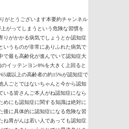
その結果必要のないものを買いに走り必要以上の支出を私たちはしてしまうんですそして多くの日とは本当に必要だから買っているのではなくてテレビに洗脳され無意識のうちに欲しいと思い込まされて買っているんです今はね非常に不景気の時代であり誰もがお金がないと困っている時代ですからテレビによって洗脳されて消費欲求を煽られてしまって無駄遣いしてしまうことは避けたいですよねこういった意味でもテレビを撤去することは非常に効果的なんですさていかがでしたでしょうかそれではここまでで将来認知症になる危険な習慣三つめのテレビをよく見て色についての解説を終わりにして次に行きましょうかそれでは次よっつめの将来認知症になる危険な習慣認知症のリスクを上げる食べ物を食べているについて解説していきたいと思いますさて当たり前ですが私たちが日々どんなものを食べているのかということも認知症に大きく関係しておりますそして研究によって認知症のリスクを上げてしまう大食べ物というのは既に判明しておりますのでとりあえず今日紹介する食べ物だけはまず避けるようにしていただきたいと思います認知症のリスクの上げてしまう食べ物としてまず挙げられる代表的なものは精製された炭水化物でございます歌で生成された炭水化物を多く含む食事をしている高齢者は認知症を発症する可能性が高いということが研究によって分かっているんです白いご飯白いパン白い小麦粉でできたパスタなどの麺類が生成された炭水化物の代表的なものになりますそして極限まで炭水化物を生成したものが佐藤になりますこういったものを多く含む食事をしていると認知症を発症するリスクが高まってしまうということが示唆されておりますのでまずは生成された淡水化物に注意して下さい今はね本当に注意しないと新井の所に生成された炭水化物が存在してあらゆる食べ物に砂糖が加えられておりますですから意識してこれらのものを避けるようにしないと知らず知らずのうちにたくさん食べてしまいますのでぜひ皆さんには意識していただきたいそして寝過ぎに注意してほしい認知症のリスクを上げてしまう食べ物は加工肉でありますかこうに行くが体に悪いというのもいろんなところで言われていることであります約50万人を対象に肉の消費と認知症の発症リスクを調べた研究によるとソーセージサラミベーコンなどの加工肉と認知症の間に関連性があるということがわかり具体的にいうと加工肉を定期的に摂取するとすべての認知症の総体リスクが44%増加しアルツハイマー病の総体リスクが52%増加するということが分かっておりますさて加工肉金健康に悪いということはあらゆるところで言われているわけであり いたと考えられておりますうつ病などもこの脳の炎症が原因じゃないのという説もありますので連勝というのは私たちの脳に非常に悪い影響を与えるようですそして別に認知症に限らずねこの二つの食べ物は健康全般にもよろしくありませんのでこういったものをこれまでたくさん食べてきたよという人はぜひ少しでもいいので食べるのを控えようという意識を持ってくださいそして徐々にこういったものをあなたの食生活の中から取り除いて行って欲しいと思うわけですさていかがでしょうかそれでは困るで将来認知症になる危険な習慣の四つね認知症のリスクを上げる食べ物を食べているについての解説を終わりにして次に行きましょうかそれでは次いつ爪の将来認知症になる危険な週間有酸素運動を行っていないについて解説していきたいと思いますさて最後はね皆さんわかっているとは思いますが重要なのはやはり運動であります運動は認知症を予防するために非常に効果的な手段であります逆にずっとテレビを見ていると言った座りがちな生活を送ってしまうと遺伝的に認知症になりやすい人と同じぐらい認知症を発症してしまう可能性があるということが研究によってわかっておりますので以下に動くことが重要かということが分かるでしょうある人は認知症になりやすい遺伝子というものを持っていて普通の人に比べると認知症のリスクが3から4倍程度高くなると言われているんですが座りがちな生活を送っている人は同じレベルで認知症を発症してしまう可能性があるということが分かっておりますつまりで運動せずにダラダラと座りがちな生活を送ることがいかに脳に悪いのかということがこのデータを見れば一目瞭然でしょうだから皆さん難しいことは考えなくて OK ですとにかく運動しましょうどんな運動であっても認知症のリスクを下げてくれるということが分かっていますしかし寝運動の中でも有酸素運動が認知症のリスクを低下させるのに非常に効果的であるということが分かっていますですからねウォーキングなどの有酸素運動をできることならば習慣付けていつまでも若々しさを保っていこうではありませんかまたね当たり前ですが認知症に限らず運動するという習慣は私たちのパフォーマンス健康全体を大きく底上げしてくれる最強の手段であると私は常々語っております運動をすればあなたの体調は良くなりあなたの脳の機能もアップしあなたのパフォーマンスも上がりますから今まで1時間かかっていた仕事が例えば45文でこなせるようになったりしますですから忙しいからと言って運動しないのはもったいないということが分かるでしょう忙しいから時間がないのではなく運動しないから時間がないのですそれではこの辺で2件の内容をまとめておきたいと思います2件では将来認知症になる危険な習慣を五つ紹介しました一つ目は早期リタイヤ八代流行中のファイヤー二つ目は孤独感を放置しコミュニケーションの機会が少ないことを三つ目はテレビをよく見ていることを四つ目は認知症のリスクを上げる食べ物を食べていることを五つ目は有酸素運動を行っていないことでした本日は以上になりますこの動画がためになったりという人は私のやる気アップとさらなる動画のクオリティアップにつながるので高評価ボタンとチャンネル登録どうぞポチッとよろしくお願いしますまだこのチャンネル以外にももう一つ本要約チャンネルと切り抜きのチャンネルも行っておりますので興味のある方は概要欄のリンクから他のチャンネルにも訪れてみて