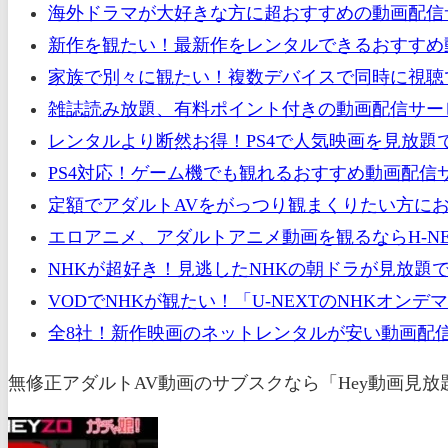
海外ドラマが大好きな方に超おすすめの動画配信サ
新作を観たい！最新作をレンタルできるおすすめ動
家族で別々に観たい！複数デバイスで同時に視聴
雑誌読み放題、有料ポイント付きの動画配信サー
レンタルより断然お得！PS4で人気映画を見放題
PS4対応！ゲーム機でも観れるおすすめ動画配信
定額でアダルトAVをがっつり観まくりたい方にお
エロアニメ、アダルトアニメ動画を観るならH-NE
NHKが超好き！見逃したNHKの朝ドラが見放題
VODでNHKが観たい！「U-NEXTのNHKオ
全8社！新作映画のネットレンタルが安い動画配信
無修正アダルトAV動画のサブスクなら「Hey動画見