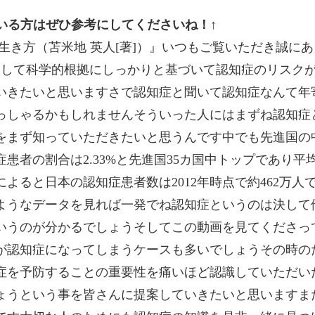
ている方はぜひ参考にしてくださいね！↑
不足してしまい脳がどんどん衰えていくその結果認知症のリスクが高まってしまうということになるんですですから結局私たちはね自分の脳を甘やかすことなくちゃんと活性化し続けなければいけないんです頭を使い続けなければいけないんですだから何の目標もなくやりたいことも決めず早期退職をしたりファイヤーしてしまうとその後ダラダラした生活を送ってしまいその結果脳が衰えてしまって認知症のリスクがアップしてしまいかねませんもちろんで今の仕事があまり好きではないから早期退職してさっさと今の仕事を辞め自分の好きな新しい仕事が始めたいんだとかファイヤーをした後は世界中を旅行して色々な人とコミュニケーションを取りながら様々な経験がしたいと言った脳活性化させてくれるような明確なやりたいことをあなたが持っているのなら早期退職やファイヤーは人生を豊かにしてくれる非常に素晴らしい選択肢となるでしょうですからねくれぐれも早期退職することファイヤーすることだけを目標にするというのはやめて頂きたいんですがする前にね明確にこれがやりたいと決めておかないとおそらくファイヤーした後ダラダラした生活を続けてしまうことになるでしょうそしてね Fire 5に具体的にこれがやりたいと言った目標があればファイヤーをするためのモチベーションも高まるかと思いますですから今の仕事辞めたいとかファイヤーしたいよと思っている人はファイヤー五輪自分が一体何をしたいのか自分は人生で本当に何を望んでいるのかということを少し時間を取って考えてみてくださいそしてそれを考えた結果自分はファイアするべきなのか働き続けるべきなのかそれも自ずと見えてくるでしょうさていかがでしたでしょうかそれではここまでで将来認知症になる危険な習慣一つ目の早期リタイヤ八代流行中のファイヤーについての解説を終わりにして次に行きましょうかそれでは次二つ目の将来認知症になる危険な習慣を6缶を放置しコミュニケーションの機会が少ないについて解説していきたいと思いますさて今皆さんは孤独を感じておりますがもし孤独を感じているとしたらその孤独感を解消するために行動しなければなりません決してその孤独感を放置してはいけないんですあなたが動き出さなければいけないんですなぜなら認知症の最も初期の症状の一つは認知機能の低下でありそして孤独というものが私たちの認知機能を低下させてしまうということが科学的な研究によって明らかになっているからですある研究では高齢者の孤独感と認知機能の定価には明確な関連があるということが分かっていて孤独を感じると認知機能の低下率が高まるということが分かっているんですつまりあなたが高齢化2孤独を感じているのであれば孤独を感じていない人々と比べて認知機能の低下のスピードが早くなってしまう可能性があるわけなんです研究者はその人が孤独であるかどうかを見れば将来認知症関連の疾患になるかどうかを予測できる可能性があると述べていますもう少しだけね今回の研究の内容を具体的に説明すると65歳以上の正社員8300人を12年間にわたって調査したところ孤独な人は孤独でない人よりも20%も速い速度で認知機能が低下したということが判明していたんですに10%って相当ですよこれは重度のうつ病によって引き起こされ 肥満というのは様々な生活習慣病を引き起こす危険な状態であるから一刻も早く解消してほしいと何度もお伝えしておりますがなんとその肥満よりも強い孤独感や孤立感が健康に2倍も悪いというのは驚きでございますちょっとだけね研究の内容を具体的に言うと研究者は6年以上にわたって五十歳以上の2000人以上を追跡しその結果平均的な人と比較して孤独であると報告した人は死亡するリスクがなんと14%高かったということを明らかにしておりますズバリ孤独感は死亡リスクを上げてしまうというわけなんですさていかがでしたでしょうかこれまで見てきたように人との関わりコミュニケーションって大事ですよねでもそんなのは当たり前で私たちは社会的な動物ですから人とのコミュニケーションを本能的に求めているんです人とのつながりを本能的に求めているんです人間関係というのは私たちの人生においてめちゃくちゃ重要なんですですから孤独に陥らないために常日頃から様々な人と関わるようにしたり仲の良い友達や家族を作るための努力をすることがとても重要だと思うんです人間関係というのは自分で積極的に作るものなんです自然に出来るのを待つんじゃなくてあなたが積極的に行動して仲の良い友達を作る気の合う友達を作ろうと努力するわけなんです幸いなことに今では様々なコミュニティが存在しておりますリアルなコミュニティだけじゃなくてネット上にも様々なコミュニティが存在しておりますので大好きな趣味のコミュニティに入ってみるとか地域の運動サークルに入ってみるとか何でもいいですから積極的に人間関係を構築していきましょうさていかがでしたでしょうかそれではここまでで将来認知症になる危険な習慣二つ目の孤独感を放置しコミュニケーションの機会が少ないについての解説を終わりにして次に行きましょうかそれでは次三つめの将来認知症になる危険な習慣テレビをよく見ているについて解説していきたいと思いますさてお次は見れば見るほどボケまっしぐらのテレビについてですよくテレビはね受け身の活動だからあまり良くないと言われているのを耳にしますテレビは何にも考えずにぼーっと見ることができる受け身の娯楽ですそして研究によるとなんと四十代五十代六十代といった中年期にテレビを見るほど光年の脳の健康問題のリスクが高まるということが明らかになっていますテレビをたくさん見ることによって認知機能が低下し脳の灰白質が減少してしまう可能性があるということが研究によって明らかになっているんです研究者は中年にテレビをたくさん見ている人は更年に脳の健康が低下してしまうリスクが高いからテレビを見ることに代わる何か楽しい活動を見つけるべきであるとコメントしていますさていかがでしょうかこれは結構恐ろしいことだと思います比較的若い時期にテレビをたくさん見てしまうことによって後になってね脳の機能が低下する恐れがあるということをテレビを見て比較的早めに認知機能の低下が訪れてそれを感じられるのであればテレビ見ないようにしようと気をつけることができると思いますが後ほどその悪影響が表れるのでなかなかその認知機能の低下がテレビをいっぱい見たせいだとは気づかないケースが沢山あるかと思いますテレビを見すぎることの恐ろしさは脳の機能が低下することだけではありません私達がテレビを見る時ってほとんどの場合当たり前ですが座ってみておりますよ寝たって見ていますとか歩きながら見ていますという人はなかなかいないと思います大抵の人は2時間テレビを見ているのであれば2時間ずっとすわりっぱなしの状態だと思いますそしてこのすわりっぱなしという状態が非常に健康によろしくありません座りすぎることは心臓病に型糖尿病結腸がんと肺がんおよび早期死亡のリスクが高いことと関連しているということはすでに科学的に明らかになっていることなんですこのチャンネルでも以前座りすぎるということはめちゃめちゃ健康に悪いから座りすぎるという習慣だけは本当にやめてくださいと強調したことがあります例えば1日14時間以上座っている人はなんと死亡リスクが40%も高くなるという研究があったり世界保健機関通称 Who は座って動か 1人の死因に繋がっているというデータを発表しているくらいなんですとはいえデスクワークをしていますという人は仕事中はねまあどうしても終わらざるを得ないと思いますですからせめて家に帰ってからずっとソファーに座ってテレビを見るといった習慣はやめていただきたいと思うんです私たちがずっと座っていて動かないのはたいていテレビを見ている時だと思いますテレビというのは私たちを長時間座らせてしまう最悪のスイッチだと言えるでしょうですからすぐに家に帰ってテレビのスイッチをつけて座り込むという習慣をやめてください理想を言うのならばテレビを撤去してしまうのが理想でしょうテレビさえ撤去してしまえばあなたの座っている時間は格段に以前よりも減ると思いますまだテレビがないと退屈だとかテレビのない生活なんて考えられないよと今思っている人であっても実際にテレビを撤去してみてテレビのない生活を送ってみると意外と平気だということに気づけるかと思いますいかに自分が今まで惰性でテレビを見ていたのかということが分かると思いますのでぜひ一度行ってみていただきたいと思いますまたね苫米地英人さんのテレビは見てはいけない大2トレイの行き方という本の中ではテレビは最強の千倍体だからこそテレビを見てはいけないんだテレビの奴隷になってはいけないんだという面白い指摘がなされておりました苫米地さんによると例えばテレビは人の欲望を増幅させ消費行動に走るよあの手この手で物をアピールしておりそれに日々なんとなく触れていると知らないうちに脳が洗脳され欲望がどんどん重複してしまうとのことです