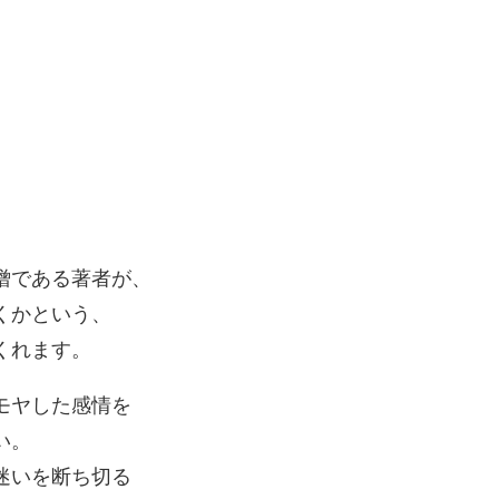
。
僧である著者が、
くかという、
くれます。
モヤした感情を
い。
迷いを断ち切る