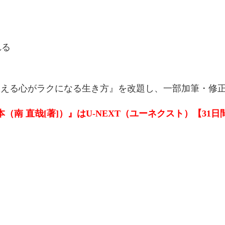
れる
が教える心がラクになる生き方』を改題し、一部加筆・修
南 直哉[著]）』はU-NEXT（ユーネクスト）【31