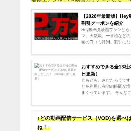
【2026年最新版】H
割引クーポンを紹介
Hey動画見放題プランな
マ、天然娘、一番槍などの
画の口コミ評判。割引になる
おすすめできる全13社の
日更新）
どもども、さむたろうです
どを利用し在宅の時間が増
まくっています。 そんな
ったので、これから利用しよ
↑どの動画配信サービス（VOD)を選
ね！↑