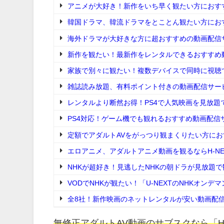
アニメが大好き！新作をいち早く観たい方におすす
韓国ドラマ、韓流ドラマをとことん観たい方におす
海外ドラマが大好きな方に超おすすめの動画配信サ
新作を観たい！最新作をレンタルできるおすすめ動
家族で別々に観たい！複数デバイスで同時に視聴
雑誌読み放題、有料ポイント付きの動画配信サー
レンタルより断然お得！PS4で人気映画を見放題
PS4対応！ゲーム機でも観れるおすすめ動画配信
定額でアダルトAVをがっつり観まくりたい方にお
エロアニメ、アダルトアニメ動画を観るならH-NE
NHKが超好き！見逃したNHKの朝ドラが見放題
VODでNHKが観たい！「U-NEXTのNHKオン
全8社！新作映画のネットレンタルが安い動画配信
無修正アダルトAV動画のサブスクなら「