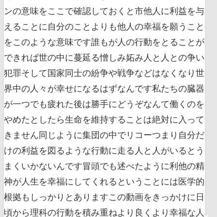
ンの意味をここで確認しておくと市他人に利益を与
えることに自分のことよりも他人の幸福を願うこと
をこのような意味です誰もが人の行動をとることが
できれば世の中に蔓延る憎しみ妬み人と人との争い
犯罪そして国家同士の紛争や戦争などはなくなり世
界中の人々が幸せになるはずなんです私たちの臓器
が一つでも疲れた後は勝手にどうぞなんて働くのを
やめたとしたら生命を維持することは絶対に入って
きません同じように集団の中でリコーつまり自分だ
けの利益を図るような行動に走る人と人がいるとう
まくいかないんです冒頭でも述べたように利他の精
神が人生を幸福にしてくれるということには医学的
根拠もしっかりとありますこの動画をきっかけに日
頃から理科の行動を積み重ねより良くより幸福な人