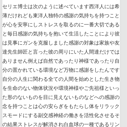
セリエ博士は次のように述べています西洋人には希
薄だけれども東洋人独特の感謝の気持ちを持つこと
が心を安寧にしストレスを取るのに一番大切である
と毎日感謝の気持ちを抱いて生活したことにより彼
は見事にガンを克服しました感謝の対象は家族や友
達先生師匠と言った彼の周りにいた人間達だけでは
ありません例えば自然であったり神様であったり自
分の置かれている環境など万物に感謝をしたんです
自分の人生に関わる全ての人間を始めとした生き物
を生命のない物体状況や環境神様やご先祖様といっ
た形のないものを目に見えないものなどへの感謝の
念を持つことは心の安らぎをもたらし体をリラック
スモードにする副交感神経の働きを活性化させるそ
の結果ストレスが解消され白血球の一種であるリン