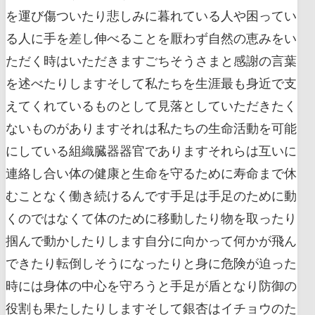
を運び傷ついたり悲しみに暮れている人や困ってい
る人に手を差し伸べることを厭わず自然の恵みをい
ただく時はいただきますごちそうさまと感謝の言葉
を述べたりしますそして私たちを生涯最も身近で支
えてくれているものとして見落としていただきたく
ないものがありますそれは私たちの生命活動を可能
にしている組織臓器器官でありますそれらは互いに
連絡し合い体の健康と生命を守るために寿命まで休
むことなく働き続けるんです手足は手足のために動
くのではなくて体のために移動したり物を取ったり
掴んで動かしたりします自分に向かって何かが飛ん
できたり転倒しそうになったりと身に危険が迫った
時には身体の中心を守ろうと手足が盾となり防御の
役割も果たしたりしますそして銀杏はイチョウのた