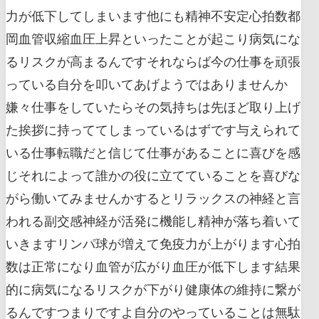
力が低下してしまいます他にも精神不安定心拍数都
岡血管収縮血圧上昇といったことが起こり病気にな
るリスクが高まるんですそれならば今の仕事を頑張
っている自分を叩いてあげようではありませんか
嫌々仕事をしていたらその気持ちは先ほど取り上げ
た挨拶に持っててしまっているはずです与えられて
いる仕事転職だと信じて仕事があることに喜びを感
じそれによって誰かの役に立てていることを喜びな
がら働いてみませんかするとリラックスの神経と言
われる副交感神経が活発に機能し精神が落ち着いて
いきますリンパ球が増えて免疫力が上がります心拍
数は正常になり血管が広がり血圧が低下します結果
的に病気になるリスクが下がり健康体の維持に繋が
るんですつまりですよ自分のやっていることは無駄