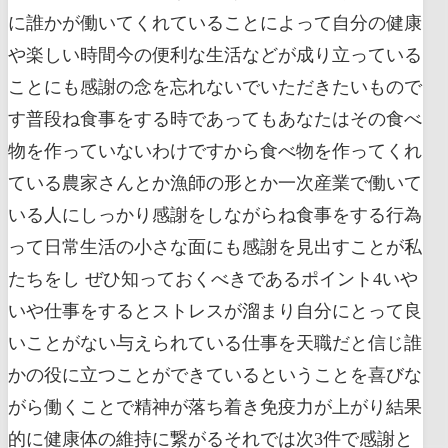
に誰かが働いてくれていることによって自分の健康
や楽しい時間今の便利な生活などが成り立っている
ことにも感謝の念を忘れないでいただきたいもので
す普段ね食事をする時であってもあなたはその食べ
物を作っていないわけですから食べ物を作ってくれ
ている農家さんとか漁師の形とか一次産業で働いて
いる人にしっかり感謝をしながらね食事をする行為
って日常生活の小さな面にも感謝を見出すことが私
たちをし ぜひ知っておくべきであるポイント4いや
いや仕事をするとストレスが溜まり自分にとって良
いことがない与えられている仕事を天職だと信じ誰
かの役に立つことができているということを喜びな
がら働くことで精神が落ち着き免疫力が上がり結果
的に健康体の維持に繋がるそれでは次3件で感謝と