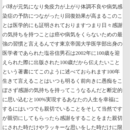
パ球が元気になり免疫力が上がり体調不良や病気感
染症の予防につながったり回復効果が高まるこのこ
とは医学的にも証明されておりますつまり日々感謝
の気持ちを持つことは癌や病気をくらないための最
強の習慣と言えるんです東京帝国大学医学部出身の
医学者であられた塩谷信男石は2002年に100歳を迎
えられた際に出版された100歳だから伝えたいこと
という著書にてこのように述べておられます100年
生きて言えることはいつも明るく前向きに愚痴をこ
ぼさず感謝の気持ちを持ってこうなるんだと断定的
に思い込むと100%実現するあなたの人生を幸福に
するにはいつでも親切でいることをそして当然です
が親切にしてもらったら感謝をすることをまた親切
にされた時だけやラッキーな思いをした時だけに限