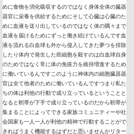
めに食物を消化吸収するのではなく身体全体の臓器
器官に栄養を供給するためにそして心臓は心臓のた
めに血液を送り出しているのではなく体の隅々まで
血液を届けるためにずっと働き続けているんです血
液を流れる白血球も外から侵入してきた夢つを排除
したり体内で発生した癌細胞を殺すのは白血球自身
のためではなく常に体の免疫力を維持増進するため
に働いているんですこのように神体内の細胞臓器器
官は全て他者のために働いているんですつまり私た
ちの体は利他の行動で成り立っているということと
なると靭帯が下手で成り立っているのだから靭帯が
集まることによってできる家族コミュニティーや社
会国家も一人一人が利他の精神で行動することがで
きればうまく機能するはずだと思いませんかリター