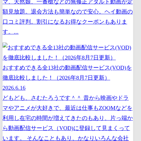
マ、天然娘、一番槍などの無修正アダルト動画が定
額見放題。退会方法も簡単なので安心。ヘイ動画の
口コミ評判。割引になるお得なクーポンもありま
す。...
おすすめできる全13社の動画配信サービス(VOD)を
徹底比較しました！（2026年8月7日更新）
2026.6.16
どもども、さむたろうです＾＾ 昔から映画やドラ
マやアニメが大好きで、最近は仕事もZOOMなどを
利用し在宅の時間が増えてきたのもあり、片っ端か
ら動画配信サービス（VOD)に登録して見まくって
います。 そんなこともあり、かなりいろんな会社