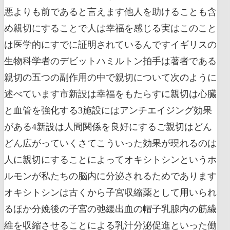
悪よりも前であると言えます他人を助けることも含
め親切にすることで人は幸福を感じる実はこのこと
は医学的にすでに証明されているんですイギリスの
生物科学者のデビットハミルトン拍手は著者である
親切の五つの副作用の中で親切について次のように
述べています市新設は幸福をもたらすに親切は心臓
と血管を強化する3施設にはアンチエイジング効果
がある4新設は人間関係を良好にするご親切はどん
どん広がっていくさてこういった効果が現れるのは
人に親切にすることによってオキシトシンというホ
ルモンが私たちの脳内に分泌されるためであります
オキシトシンは古くから子宮収縮薬として用いられ
るほか分娩後の子宮の弛緩出血の帽子乳腺内の筋繊
維を収縮させることによる乳汁分泌促進といった働