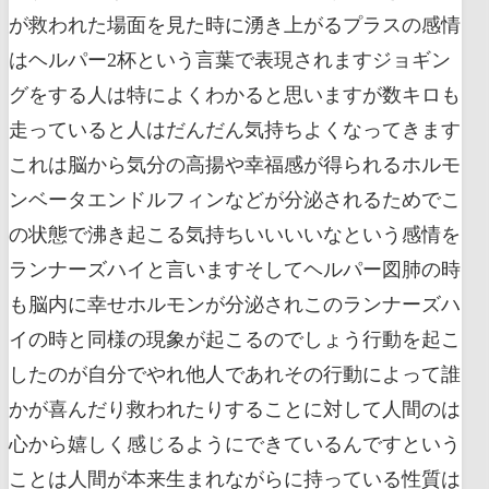
が救われた場面を見た時に湧き上がるプラスの感情
はヘルパー2杯という言葉で表現されますジョギン
グをする人は特によくわかると思いますが数キロも
走っていると人はだんだん気持ちよくなってきます
これは脳から気分の高揚や幸福感が得られるホルモ
ンベータエンドルフィンなどが分泌されるためでこ
の状態で沸き起こる気持ちいいいいなという感情を
ランナーズハイと言いますそしてヘルパー図肺の時
も脳内に幸せホルモンが分泌されこのランナーズハ
イの時と同様の現象が起こるのでしょう行動を起こ
したのが自分でやれ他人であれその行動によって誰
かが喜んだり救われたりすることに対して人間のは
心から嬉しく感じるようにできているんですという
ことは人間が本来生まれながらに持っている性質は