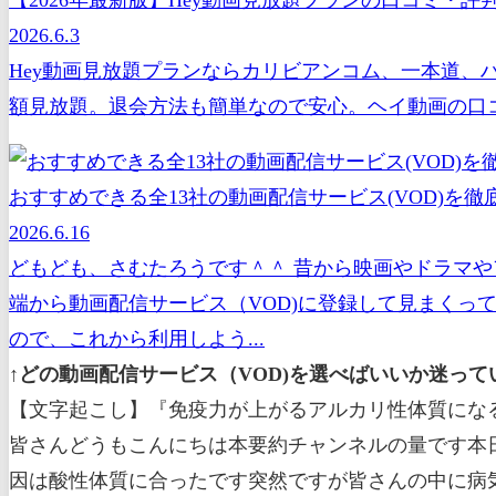
2026.6.3
Hey動画見放題プランならカリビアンコム、一本道、
額見放題。退会方法も簡単なので安心。ヘイ動画の口コ
おすすめできる全13社の動画配信サービス(VOD)を徹底
2026.6.16
どもども、さむたろうです＾＾ 昔から映画やドラマや
端から動画配信サービス（VOD)に登録して見まくっ
ので、これから利用しよう...
↑どの動画配信サービス（VOD)を選べばいいか迷っ
【文字起こし】『免疫力が上がるアルカリ性体質になる
皆さんどうもこんにちは本要約チャンネルの量です本
因は酸性体質に合ったです突然ですが皆さんの中に病