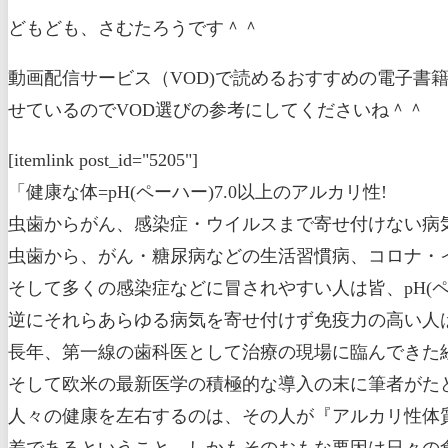
どもども、さむたろうです＾＾
動画配信サービス（VOD)で読めるおすすめの電子書
せているのでVOD選びの参考にしてくださいね＾＾
[itemlink post_id="5205"]
「健康な体=pH(ペーハー)7.0以上のアルカリ性!
虫歯からがん、感染症・ウイルスまで寄せ付けない病気
虫歯から、がん・糖尿病などの生活習慣病、コロナ・
そして多くの感染症などに冒されやすい人は皆、pH(ペ
逆にそれらあらゆる病気を寄せ付けず免疫力の高い人はp
長年、第一線の歯科医として治療の現場に臨んできた
そして欧米の最新医学の積極的な導入の末に筆者がた
人々の健康を左右するのは、その人が『アルカリ性体
差であるということ。しかもそのおもな要因は日々の