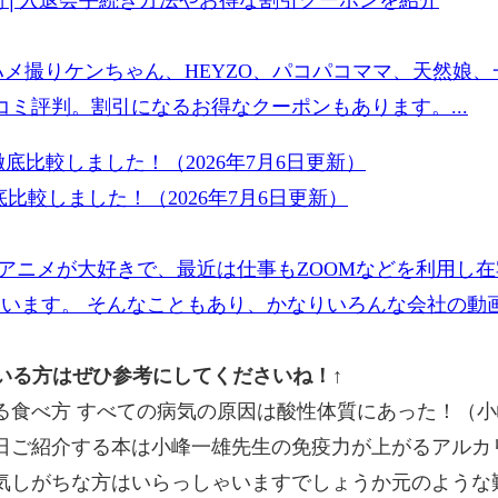
ハメ撮りケンちゃん、HEYZO、パコパコママ、天然娘
ミ評判。割引になるお得なクーポンもあります。...
比較しました！（2026年7月6日更新）
アニメが大好きで、最近は仕事もZOOMなどを利用し
ています。 そんなこともあり、かなりいろんな会社の動画
ている方はぜひ参考にしてくださいね！↑
食べ方 すべての病気の原因は酸性体質にあった！（小峰
日ご紹介する本は小峰一雄先生の免疫力が上がるアルカ
気しがちな方はいらっしゃいますでしょうか元のような