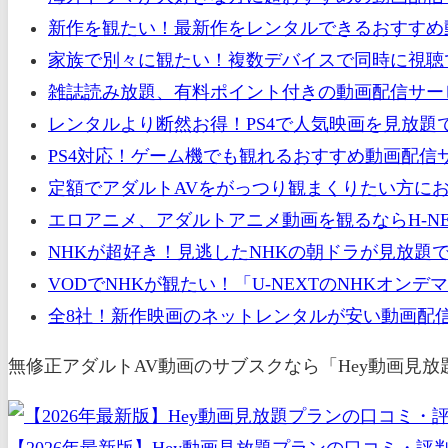
新作を観たい！最新作をレンタルできるおすすめ動
家族で別々に観たい！複数デバイスで同時に視聴
雑誌読み放題、有料ポイント付きの動画配信サー
レンタルより断然お得！PS4で人気映画を見放題
PS4対応！ゲーム機でも観れるおすすめ動画配信
定額でアダルトAVをがっつり観まくりたい方にお
エロアニメ、アダルトアニメ動画を観るならH-NE
NHKが超好き！見逃したNHKの朝ドラが見放題
VODでNHKが観たい！「U-NEXTのNHKオ
全8社！新作映画のネットレンタルが安い動画配信
無修正アダルトAV動画のサブスクなら「Hey動画見
【2026年最新版】Hey動画見放題プランの口コミ・