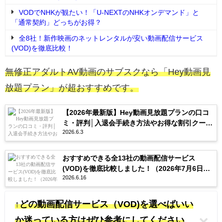
VODでNHKが観たい！「U-NEXTのNHKオンデマンド」と
「通常契約」どっちがお得？
全8社！新作映画のネットレンタルが安い動画配信サービス
(VOD)を徹底比較！
無修正アダルトAV動画のサブスクなら「Hey動画見
放題プラン」が超おすすめです。
【2026年最新版】Hey動画見放題プランの口コ
ミ・評判│入退会手続き方法やお得な割引クーポ
2026.6.3
ンを紹介
おすすめできる全13社の動画配信サービス
(VOD)を徹底比較しました！（2026年7月6日更
2026.6.16
新）
↑どの動画配信サービス（VOD)を選べばいい
か迷っている方はぜひ参考にしてください