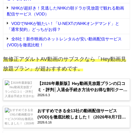
NHKが超好き！見逃したNHKの朝ドラが見放題で観れる動画
配信サービス（VOD）
VODでNHKが観たい！「U-NEXTのNHKオンデマンド」と
「通常契約」どっちがお得？
全8社！新作映画のネットレンタルが安い動画配信サービス
(VOD)を徹底比較！
無修正アダルトAV動画のサブスクなら「Hey動画見
放題プラン」が超おすすめです。
【2026年最新版】Hey動画見放題プランの口コ
ミ・評判│入退会手続き方法やお得な割引クーポ
2026.6.3
ンを紹介
おすすめできる全13社の動画配信サービス
(VOD)を徹底比較しました！（2026年8月7日更
2026.6.16
新）