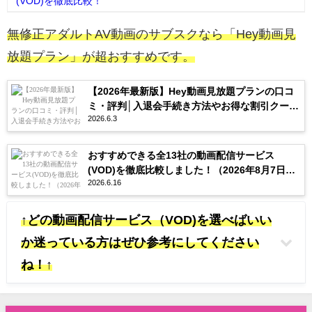
(VOD)を徹底比較！
無修正アダルトAV動画のサブスクなら「Hey動画見
放題プラン」が超おすすめです。
【2026年最新版】Hey動画見放題プランの口コ
ミ・評判│入退会手続き方法やお得な割引クーポ
2026.6.3
ンを紹介
おすすめできる全13社の動画配信サービス
(VOD)を徹底比較しました！（2026年8月7日更
2026.6.16
新）
↑どの動画配信サービス（VOD)を選べばいい
か迷っている方はぜひ参考にしてください
ね！↑