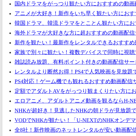
国内ドラマをがっつり観たい方におすすめの動画配
アニメが大好き！新作をいち早く観たい方におすす
韓国ドラマ、韓流ドラマをとことん観たい方におす
海外ドラマが大好きな方に超おすすめの動画配信サ
新作を観たい！最新作をレンタルできるおすすめ動
家族で別々に観たい！複数デバイスで同時に視聴
雑誌読み放題、有料ポイント付きの動画配信サー
レンタルより断然お得！PS4で人気映画を見放題
PS4対応！ゲーム機でも観れるおすすめ動画配信
定額でアダルトAVをがっつり観まくりたい方にお
エロアニメ、アダルトアニメ動画を観るならH-NE
NHKが超好き！見逃したNHKの朝ドラが見放題
VODでNHKが観たい！「U-NEXTのNHKオ
全8社！新作映画のネットレンタルが安い動画配信