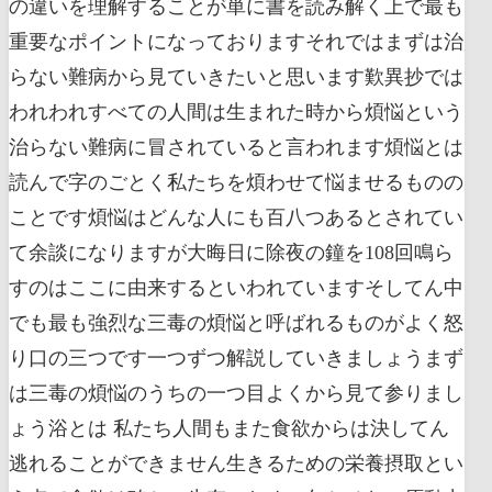
の違いを理解することが単に書を読み解く上で最も
重要なポイントになっておりますそれではまずは治
らない難病から見ていきたいと思います歎異抄では
われわれすべての人間は生まれた時から煩悩という
治らない難病に冒されていると言われます煩悩とは
読んで字のごとく私たちを煩わせて悩ませるものの
ことです煩悩はどんな人にも百八つあるとされてい
て余談になりますが大晦日に除夜の鐘を108回鳴ら
すのはここに由来するといわれていますそしてん中
でも最も強烈な三毒の煩悩と呼ばれるものがよく怒
り口の三つです一つずつ解説していきましょうまず
は三毒の煩悩のうちの一つ目よくから見て参りまし
ょう浴とは 私たち人間もまた食欲からは決してん
逃れることができません生きるための栄養摂取とい