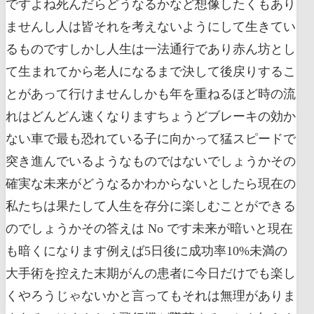
ですよね死んだらどうなるかなど想像したくもあり
ませんし人は皆それを考えないようにして生きてい
るものですしかし人生は一法通行であり赤ん坊とし
て生まれてから老人になるまで決して後戻りするこ
とがあって行けませんしかも年を重ねるほど時の流
れはどんどん速くなりますちょうどブレーキの効か
ない車で最も恐れている子に向かって猛スピードで
突き進んでいるようなものではないでしょうかその
確実な未来がどうなるかわからないとしたら現在の
私たちは果たして人生を存分に楽しむことができる
のでしょうかその答えは No です未来が暗いと現在
も暗くになります例えば5日後に成功率10%未満の
大手術を控えた末期がんの患者に今日だけでも楽し
くやろうじゃないかと言ってもそれは無理がありま