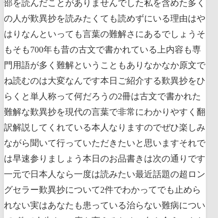
部を読んだことがありませんでした私を含めた多く
の人が歎異抄を読みたくても読めずにいる理由はや
はりなんといっても言葉の難解さにあるでしょうそ
もそも700年も昔の古文で書かれている上内容も専
門用語が多く難解ということもありなかなか原文で
ね読むのは大変なんです本日ご紹介する歎異抄をひ
らくと単人称って何だろうの2冊は古文で書かれた
難解な歎異抄を現代の言葉で非常にわかりやすく翻
訳解説してくれている本人なりますのでぜひ楽しみ
ながら聞いて行っていただきたいと思いますそれで
は早速参りましょう本日のお品書きは次の通りです
一元で日本人なら一度は読みたい最近話題の超ロン
グセラー歎異抄について2件でわかってでも止めら
れない実はあなたも患っている治らない難病につい