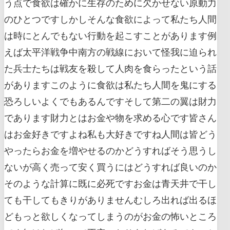
う点で食欲は確かに生存のために欠かせない原動力
のひとつですしかしそんな食欲によって私たち人間
は時にとんでもない行動を起こすことがあります例
えば太平洋戦争中南方の戦線において怪我に迫られ
た兵士たちは戦友を殺して人肉を食らったという話
がありますこのように食欲は私たち人間を鬼にする
恐ろしいよくでもあるんですそして第二の翼は財力
であります財力とはお金や物を求める心です皆さん
はお金好きですよね私も大好きですね人間は皆どう
やったらお金を増やせるのかどうすればそう思うし
ないが高く売って安く買うにはどうすれば良いのか
そのような計算に既に必死ですお金は青天井で干し
ても干してもきりがありませんむしろ出れば出るほ
どもっと欲しくなってしまうのがお金の怖いところ