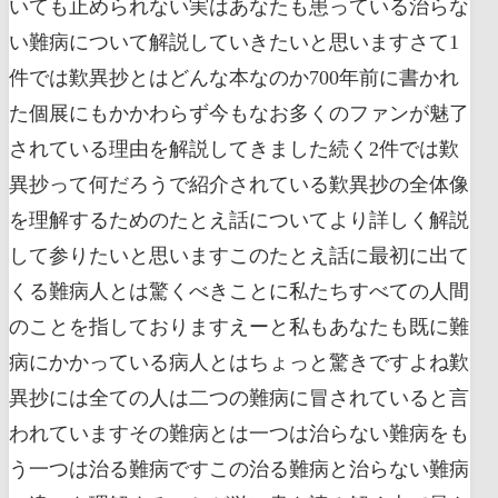
いても止められない実はあなたも患っている治らな
い難病について解説していきたいと思いますさて1
件では歎異抄とはどんな本なのか700年前に書かれ
た個展にもかかわらず今もなお多くのファンが魅了
されている理由を解説してきました続く2件では歎
異抄って何だろうで紹介されている歎異抄の全体像
を理解するためのたとえ話についてより詳しく解説
して参りたいと思いますこのたとえ話に最初に出て
くる難病人とは驚くべきことに私たちすべての人間
のことを指しておりますえーと私もあなたも既に難
病にかかっている病人とはちょっと驚きですよね歎
異抄には全ての人は二つの難病に冒されていると言
われていますその難病とは一つは治らない難病をも
う一つは治る難病ですこの治る難病と治らない難病