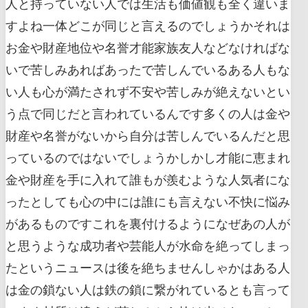
人と持っていない人では生活も価値観も全く違いま
すよね一体どこが同じと言えるのでしょうかそれは
お金や財産地位や名誉才能家族友人などなければな
いで苦しみあればあったで苦しんでいるある人もな
い人も心が満たされず不安や苦しみが絶えないとい
う点で同じだと言われているんです多くの人は金や
財産や名誉がないから自分は苦しんでいるんだと思
っているのではないでしょうかしかし才能に恵まれ
金や財産を手に入れて誰もが羨むような人気者にな
ったとしても心の中には誰にも言えない不快に悩み
があるものですこれを裏付けるようになぜあの人が
と思うような成功者や芸能人が水命を絶ってしまっ
たというニュースは後を絶ちませんしゃかはある人
は金の鎖ない人は鉄の鎖に繋がれているとも言って