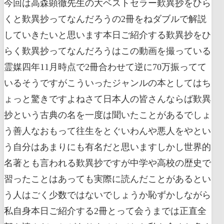
今回は高森顕徹先生の大ベストセラー歎異抄をひら
くと歎異抄ってなんだろうの2冊をねダブルで解説
していきたいと思います本日ご紹介する歎異抄をひ
らく歎異抄ってなんだろうはこの動画を撮っている
霊媒四年11月時点で2冊合わせて逆に70万振ってて
いるそうですがこういったジャンルの本としてはち
ょっと驚きですよねさて日本人の皆さんならば歎異
抄という古典の名を一度は聞いたことがあるでしょ
う善人なおもって往生をとぐいわんや悪人をやとい
う自分はあまりにも有名だと思いますしかし世界的
名著とも言われる歎異抄ですが中学や高校の歴史で
習ったことはあっても実際に読んだことがあるとい
う人はごく少数ではないでしょうか恥ずかしながら
私自身本日ご紹介する2冊とって会うまでは正直全