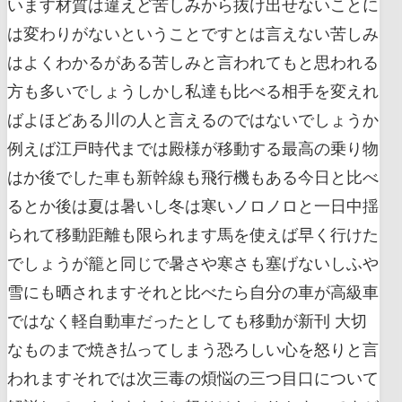
います材質は違えど苦しみから抜け出せないことに
は変わりがないということですとは言えない苦しみ
はよくわかるがある苦しみと言われてもと思われる
方も多いでしょうしかし私達も比べる相手を変えれ
ばよほどある川の人と言えるのではないでしょうか
例えば江戸時代までは殿様が移動する最高の乗り物
はか後でした車も新幹線も飛行機もある今日と比べ
るとか後は夏は暑いし冬は寒いノロノロと一日中揺
られて移動距離も限られます馬を使えば早く行けた
でしょうが籠と同じで暑さや寒さも塞げないしふや
雪にも晒されますそれと比べたら自分の車が高級車
ではなく軽自動車だったとしても移動が新刊 大切
なものまで焼き払ってしまう恐ろしい心を怒りと言
われますそれでは次三毒の煩悩の三つ目口について