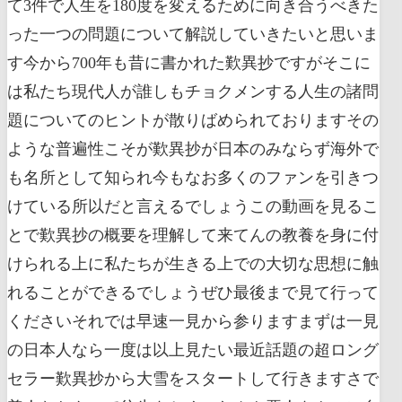
て3件で人生を180度を変えるために向き合うべきた
った一つの問題について解説していきたいと思いま
す今から700年も昔に書かれた歎異抄ですがそこに
は私たち現代人が誰しもチョクメンする人生の諸問
題についてのヒントが散りばめられておりますその
ような普遍性こそが歎異抄が日本のみならず海外で
も名所として知られ今もなお多くのファンを引きつ
けている所以だと言えるでしょうこの動画を見るこ
とで歎異抄の概要を理解して来てんの教養を身に付
けられる上に私たちが生きる上での大切な思想に触
れることができるでしょうぜひ最後まで見て行って
くださいそれでは早速一見から参りますまずは一見
の日本人なら一度は以上見たい最近話題の超ロング
セラー歎異抄から大雪をスタートして行きますさで