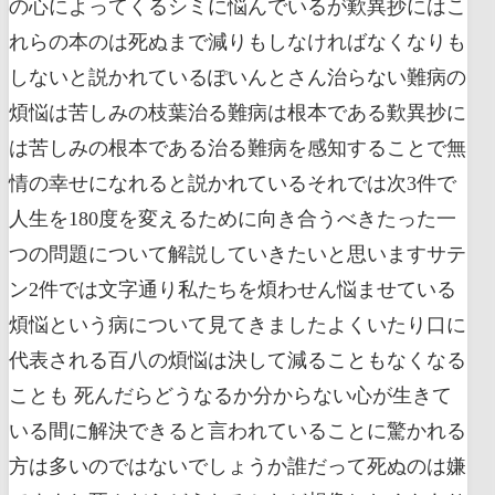
の心によってくるシミに悩んでいるが歎異抄にはこ
れらの本のは死ぬまで減りもしなければなくなりも
しないと説かれているぽいんとさん治らない難病の
煩悩は苦しみの枝葉治る難病は根本である歎異抄に
は苦しみの根本である治る難病を感知することで無
情の幸せになれると説かれているそれでは次3件で
人生を180度を変えるために向き合うべきたった一
つの問題について解説していきたいと思いますサテ
ン2件では文字通り私たちを煩わせん悩ませている
煩悩という病について見てきましたよくいたり口に
代表される百八の煩悩は決して減ることもなくなる
ことも 死んだらどうなるか分からない心が生きて
いる間に解決できると言われていることに驚かれる
方は多いのではないでしょうか誰だって死ぬのは嫌