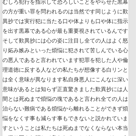
むしろ犯行を指示して恐ろしいことをやらせた黒幕
の方が重い罪を問われるのは当然です同じように歎
異抄では実行犯に当たる口や体よりも口や体に指示
を出す黒幕である心が最も重要視されているんです
そして歎異抄には心の姿に注目し全ての人はよく怒
り妬み嫉みといった煩悩に犯されて苦しんでいる心
の悪人であると言われています犯罪を犯した人や倫
理道徳に反する人などの私たちが想像する白リンと
は全く意味が異なります私自身悪人にこんなに深い
意味があるとは知らず正直驚きました歎異抄には人
間とは死ぬまで煩悩の塊であると言われ全ての人は
治らない難病である煩悩から離れることができず煩
悩をなくす事も減らす事もできないと説かれていま
すということは私たちは死ぬまでなくならない本当