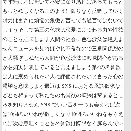
です無ければ無いで不安になりあればあるでもっと
もっと欲しくなるこのように限りなく拡散していく
財力はまさに煩悩の象徴と言っても過言ではないで
しょうそして第三の色欲は恋愛にまつわる力や性欲
のことを意味します人間の社会に色恋沙汰は絶えま
せんニュースを見ればやれ不倫なので三角関係だの
と大騒ぎし私たち人間が色恋沙汰に興味関心がある
かを如実に表していると言えましょう第4の名誉欲
は人に褒められたい人に評価されたいと言った心の
渇望を意味します最近は SNS における承認欲求な
どとも相まって私たちの名誉欲の拡張は留まるとこ
ろを知りません SNS でいい音を一つも会えれば次
は10個のいいねが欲しくなり10個のいいねをもらえ
れば次は息吐くことを名誉欲は際限なく膨らんでい