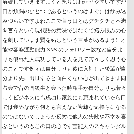
解説していきますよくと怒りはわかりやすいですが
口が煩悩のひとつであるというのはすぐには飲み込
みづらいですよねここで言う口とはグチグチと不満
を言うという現代語の意味ではなくて妬み恨みの心
を刺しています賢を妬むという言葉があるように才
能や容姿運動能力 SNS のフォロワー数など自分よ
りも優れた人成功している人を見て苦々しく思う心
のことです例えば自分よりも後に入社した後輩が自
分より先に出世すると面白くない心が出てきます同
窓会で昔の同級生と会った時相手が自分よりも若々
しくビジネスにも成功し家族にも恵まれていたら口
では褒めながら何とも言えない複雑な気持ちになる
のではないでしょうか反対に他人の失敗や不幸を喜
ぶというのもこの口の心です芸能人のスキャンダル