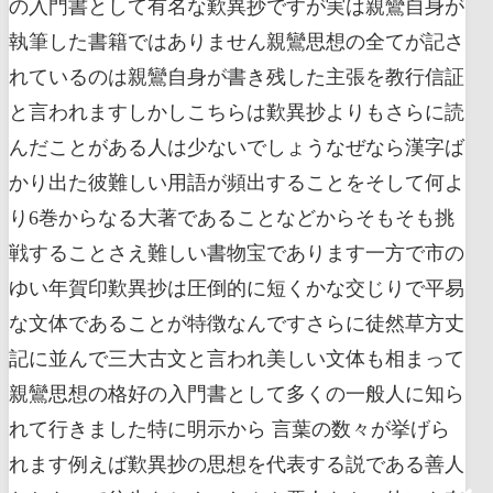
の入門書として有名な歎異抄ですが実は親鸞自身が
執筆した書籍ではありません親鸞思想の全てが記さ
れているのは親鸞自身が書き残した主張を教行信証
と言われますしかしこちらは歎異抄よりもさらに読
んだことがある人は少ないでしょうなぜなら漢字ば
かり出た彼難しい用語が頻出することをそして何よ
り6巻からなる大著であることなどからそもそも挑
戦することさえ難しい書物宝であります一方で市の
ゆい年賀印歎異抄は圧倒的に短くかな交じりで平易
な文体であることが特徴なんですさらに徒然草方丈
記に並んで三大古文と言われ美しい文体も相まって
親鸞思想の格好の入門書として多くの一般人に知ら
れて行きました特に明示から 言葉の数々が挙げら
れます例えば歎異抄の思想を代表する説である善人