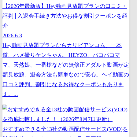
【2026年最新版】Hey動画見放題プランの口コミ・
評判│入退会手続き方法やお得な割引クーポンを紹
介
2026.6.3
Hey動画見放題プランならカリビアンコム、一本
道、ハメ撮りケンちゃん、HEYZO、パコパコマ
マ、天然娘、一番槍などの無修正アダルト動画が定
額見放題。退会方法も簡単なので安心。ヘイ動画の
口コミ評判。割引になるお得なクーポンもありま
す。...
おすすめできる全13社の動画配信サービス(VOD)を