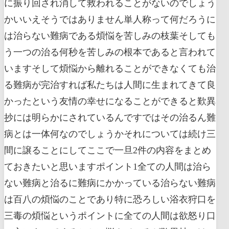
に振り回され消して救われることがないのでしょう
かいいえそうではありません単人称って何だろうに
は治らない難病である煩悩を苦しみの枝葉そしても
う一つの治る何秒を苦しみの根本であると言われて
いますそして煩悩から離れることができなくても治
る難病が完治すれば私たちは人間に生まれてきて良
かったという友情の幸せになることができると歎異
抄には明らかにされているんですではその治るん難
病とは一体何なのでしょうかそれについては続け三
間に譲ることにしてここで一旦2件の内容をまとめ
ておきたいと思いますポイント1全ての人間は治ら
ない難病と治るに難病にかかっている治らない難病
は百八の煩悩のことであり特に恐ろしい浴衣狩口を
三毒の煩悩というポイントに全ての人間は欲怒り口