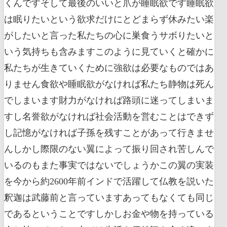
くんですそして最後のいいと爪が睡眠欲です睡眠欲
は眠りたいという欲求だけにとどまらず休みたい楽
がしたいと言った私たちの心に巣食うサボりたいと
いう気持ちも含みますこのように見ていくと確かに
私たちが生きていくために強欲は必要なものではあ
りません食欲や睡眠欲がなければ私たち静物は死ん
でしまいます財力がなければ路頭に迷ってしまいま
すし名誉欲がなければ社会活動を営むことはできず
し記憶がなければ子孫を残すことがあって行きませ
んしかし際限のない翼によって振り回され苦しんで
いるのもまた事実ではないでしょうかこの翼の実装
を今から約2600年前インドで活躍して仏教を説いた
釈迦は武藤前と言っていますあってもなくても同じ
であるということですしかしお金や物を持っている