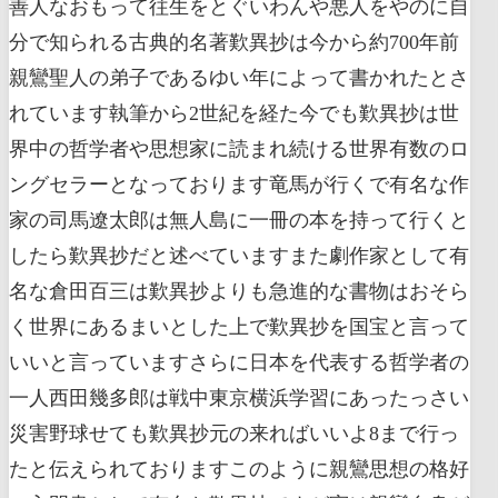
善人なおもって往生をとぐいわんや悪人をやのに自
分で知られる古典的名著歎異抄は今から約700年前
親鸞聖人の弟子であるゆい年によって書かれたとさ
れています執筆から2世紀を経た今でも歎異抄は世
界中の哲学者や思想家に読まれ続ける世界有数のロ
ングセラーとなっております竜馬が行くで有名な作
家の司馬遼太郎は無人島に一冊の本を持って行くと
したら歎異抄だと述べていますまた劇作家として有
名な倉田百三は歎異抄よりも急進的な書物はおそら
く世界にあるまいとした上で歎異抄を国宝と言って
いいと言っていますさらに日本を代表する哲学者の
一人西田幾多郎は戦中東京横浜学習にあったっさい
災害野球せても歎異抄元の来ればいいよ8まで行っ
たと伝えられておりますこのように親鸞思想の格好