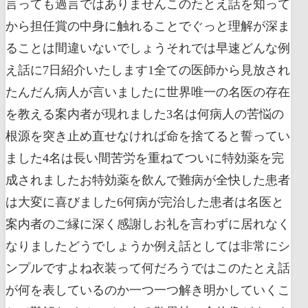
言っても過言ではありませんこのたとえ話を知って
から担任賞の中身に触れることでぐっと理解が深ま
ることは間違いないでしょうそれでは早速どんな例
え話に7日紹介いたします1全ての医師から見放され
たんだん病人が言いましたに世界唯一の名医の存在
を教える案内者が現れました3名は何病人の苦悩の
根源を突き止め直せなければ命を捨てると誓ってい
ました4名は長い間苦労を重ねてついに特効薬を完
成されましたお特効薬を飲んで難病が全快した患者
は大変に喜びました6何病が完治した患者は名医と
案内者のご縁に深く感謝しお礼を言わずに居れなく
なりましたどうでしょうか例え話としては非常にシ
ンプルですよね衣装って何だろうではこのたとえ話
が何を表しているのか一つ一つ解き明かしていくこ