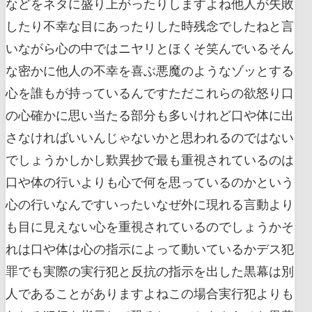
などをネタに盛り上がったりしますよね他人が失敗
したり不幸な目にあったりした時残念でしたねと言
いながら心の中ではニヤリとほくそ笑んでいるそん
な密かに他人の不幸を喜ぶ悪魔のようなゾッとする
心を誰もが持っているんですただこれらの欲怒り口
の心確かに思い当たる部分も多いけれど口や体に出
さなければいいんじゃないかと思われるのではない
でしょうかしかし歎異抄で最も重視されているのは
口や体の行いよりも心で何を思っているのかという
心の行いなんですいったいなぜ外に現れる言動より
も目に見えない心を重視されているのでしょうかそ
れは口や体は心の指示によって動いているかデス犯
罪でも実際の実行犯と反抗の指示を出した黒幕は別
人であることがありますよねこの場合実行犯よりも