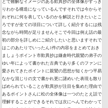
とで難解なイメージのある歎異抄の全体像がすっき
りわかる構造になっているんですそれでは今からそ
れぞれに何を表しているのかを解説と行きたいとこ
ろですが全ての項目について詳しく紹介するには残
念ながら時間が足りませんそこで今回は例え話の最
初の部分を詳しめにご紹介したいと思いますそれで
はこのあたりでいったん1件の内容をまとめておき
ましょうポイント市歎異抄は鎌倉時代親鸞の弟子の
ゆい年によって書かれた古典であり多くのファンに
愛されてきたポイントに親鸞の思想が短くかつ平易
なかな混じりの文で書かれ更に謎めいた表現も散り
ばめられていることが歎異抄が注目を集めた理由で
あるポイントさんに松の全体像は一つのたとえ話で
理解することができるそれでは次にへんでわかって