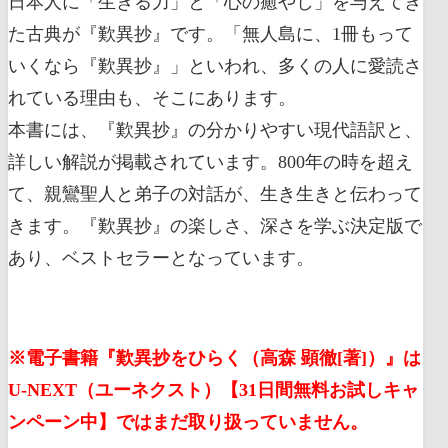
日本人に「生きる力」と「心の癒やし」を与えてき
た古典が『歎異抄』です。「無人島に、1冊もって
いくなら『歎異抄』」といわれ、多くの人に愛読さ
れている理由も、そこにあります。
本書には、『歎異抄』の分かりやすい現代語訳と、
詳しい解説が掲載されています。800年の時を超え
て、親鸞聖人と弟子の対話が、生き生きと伝わって
きます。『歎異抄』の楽しさ、深さを学ぶ決定版で
あり、ベストセラーとなっています。
※電子書籍『歎異抄をひらく（高森 顕徹[著]）』は
U-NEXT（ユーネクスト）【31日間無料お試しキャ
ンペーン中】ではまだ取り扱っていません。