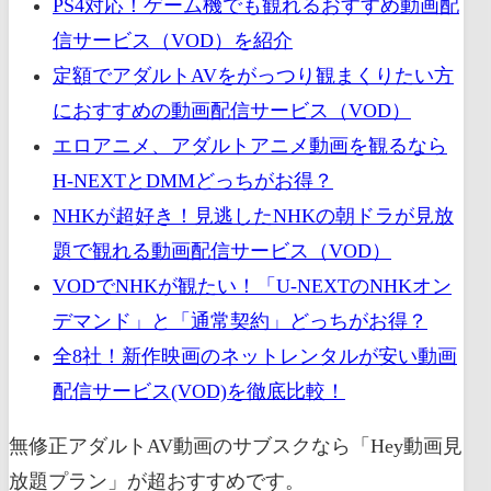
PS4対応！ゲーム機でも観れるおすすめ動画配
信サービス（VOD）を紹介
定額でアダルトAVをがっつり観まくりたい方
におすすめの動画配信サービス（VOD）
エロアニメ、アダルトアニメ動画を観るなら
H-NEXTとDMMどっちがお得？
NHKが超好き！見逃したNHKの朝ドラが見放
題で観れる動画配信サービス（VOD）
VODでNHKが観たい！「U-NEXTのNHKオン
デマンド」と「通常契約」どっちがお得？
全8社！新作映画のネットレンタルが安い動画
配信サービス(VOD)を徹底比較！
無修正アダルトAV動画のサブスクなら「Hey動画見
放題プラン」が超おすすめです。