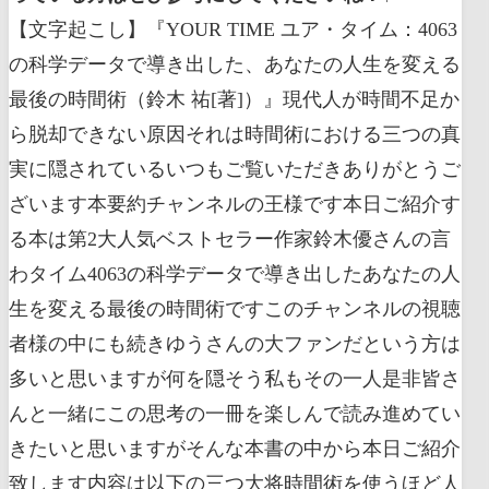
【文字起こし】『YOUR TIME ユア・タイム：4063の科学データで導き出した、あなたの人生を変える最後の時間術（鈴木 祐[著]）』現代人が時間不足から脱却できない原因それは時間術における三つの真実に隠されているいつもご覧いただきありがとうございます本要約チャンネルの王様です本日ご紹介する本は第2大人気ベストセラー作家鈴木優さんの言わタイム4063の科学データで導き出したあなたの人生を変える最後の時間術ですこのチャンネルの視聴者様の中にも続きゆうさんの大ファンだという方は多いと思いますが何を隠そう私もその一人是非皆さんと一緒にこの思考の一冊を楽しんで読み進めていきたいと思いますがそんな本書の中から本日ご紹介致します内容は以下の三つ大将時間術を使うほど人は馬鹿になるという残酷な真実第2章遅刻しがちな糸はまるまるボクシングを使って時間を操れる第3章あなたの時間のずれをぴったりと合わせるタイムログの正しい使い方どれもとても大切な内容です是非最後まで見て行ってくださいそれでは早速参りましょう第1章時間術を使うほど人は誰かになるという残酷な真実本書の冒頭はこんな言葉から始まりますいつも時間が足りず何かに追われているもっと大切なことに使う時間を増やしたい限りある人生このままの過ごし方でいいのだろうか時間の使い方に満足していない全ての方本書では科学的根拠に基づき時間不足を根本から解消しあなたにとって有意義な時間を増やす方法を具体的に解説しますいやーゾクゾクしますよね多くの現代が悩まされている時間不足やりたいことはたくさんあるのに時間が足りないどうでもいいことばかりに時間を使ってしまっているような気がするきっと多くの視聴者の方がこのような悩みを抱えていると思いますそれは現代人がこのような時間不足から脱却できない原因は時間術における三つの真実に隠されているとしていますその三つの真実とは真実1時間術を駆使しても仕事のパフォーマンスはさほど上がらない真実に時間効率を気にする程作業の効率は下がってしまう真実3時間をマネジメントするという発想の根本に無理がある濃密ですお分かりでしょうか本書はこれまでの時間術を真っ向から否定そんな時間術を使ってもパフォーマンスなんて上がらないしむしろ時間効率を気にしていたら材超効率は下がるし時間をマネジメントしようなんていう発想は無理でほとんどの時間術はそもそも時間の使い方と無関係なんだよと言っている証券ではわけわかめ矛盾だらけに見える時間術の本なんです時間術の本でありながら時間術を否定するというのは生半可な覚悟でできることではありませんなぜならそれ相応の斬新かつ効果的な代替策を提示しないと結局ただの時間術本ちゃんとか指定だけして実際にどうすればいいのかよくわからないと批判されてしまうことになるからですそれだけに否応なく本書の時間ですがどれほどのものなのか期待が高まってしまいますよねその本書の時間術をズバリ解説する前にまずは前提の確認なぜこの三つの真実によって私たち現代人が時間不足から解放されないのかその理由について見ていきましょうまずは真実1時間術を駆使しても仕事のパフォーマンスはさほど上がらないについて置換術は大量にあるのに時間の悩みを抱えている人が減らないという謎を解くために著者は時間に関する研究を2000件近く調べ上げたと言いますさらには認知科学心理学経済学医学の各分野から国内外の専門官約20人に最新の見解をお尋ねましたその結果分かったことは万人に効果がある時間術は未だひとつも見つかっていないということ万人に効果がある時間術は未だひとつも見つかっていないマジかよって感じですよね定番の時間術は数多くありますが今のところ大半の時間術には大した効果が認められておらずそもそもまともな検証すら行われていない うまくいっているような気がするよという話に過ぎて科学的な根拠があるものなんてほとんどなかったということなんですこれはまさしく時間術に関する不都合すぎる真実と言えますあなたが家の中に山のように積み上げている時間術の本それら全てがただの感想に過ぎなかったんですただ面白いことに時間術は仕事の質や量を高めてくれるものではなかったけれどお仕事の満足度や幸福感は高めてくれるよということが分かっておりますこれは時間術を使いスケジュールを組む事によってあたかも自分の人生を自分でコントロールできているような感覚だったり重要なことを今日はやったぞという達成感だったりが得られるからだと考えられています幸福感を生むから時間術が例え仕事のパフォーマンスに無駄だったとしても人類は時間術を手放すことができず言ってしまえば時間別に依存しながらこの現代まで来てしまったということですということで時間術は時間を効率的に使って仕事のパフォーマンスをアップさせるものではなく自分で自分を管理できている象という漢字を掴み幸福感を得るための合法ドラッグだったというわけです続いて真実に時間の効率を気にする程作業の効率は下がってしまうについてさあここまでで時間術を使っても効率的に仕事はこなせないけど幸福にはなれるぞというところを見てきましたまあ幸福になれるならそれはそれで良いかと思われるかもしれませんがここには落とし穴がありますそれは時間術を使って時間を効率化させようと思えば思うほど人は判断力が下がりアイデアを思いつきにくくなるということが分かっているからなんですね皆さんにも経験があるかもしれませんが短い時間に効率良く複数の仕事を詰め込もうとしたけが大事なことに手をつけ忘れてしまっただとか判断を急ぎすぎて無理な依頼を引き受けてしまったりといったことは珍しいことではありませんこういった複数の仕事を効率的にこなすことに取り憑かれた人の IQ は通常時と比較してなんと13ポイントも下落しているということが分かっていますこれは徹夜明けの IQ 低下に相当するんですね時間術にこだわるあまりめちゃくちゃバカになっちゃうんだということがお分かりいただけるかと思います実際の調査でもお仕事中に時間を強く意識した日はそうでない日よりも創造的な思考の出現率が45%下がりプロジェクトの成果も低くなる創造性の低下は23日後まで続いたがほとんどの従業員はその事実に気づいていなかったということが分かっています効率を求めて時間を気にすることで大半の人は思考の広がりがなくなりそのせいで最終的な成果の量まで減ってしまうんですね恐ろしいことですこれは仕事の効率が下がるというよりもアイデアが思いつかなくなるということが主な原因のようですマッキンゼーの調査によりますと現代の仕事の7割が創造的な発想を必要としているということでつまり時間効率に追われ集中すると集中するそうと思うがあまりアイデアが出てこなくなって結局作業効率が低下してしまうというわけですその結果創造性が必要なような受信ボックスを空にするだとか友達の頼みに答えるとかそういった重要でない仕事ばかりをせっせとこなし今日も仕事頑張ったなあという謎の10日間だけられるという状況に陥りがちなんです時間の効率を重視するほど本当にやらなければならない創造性が必要な仕事の効率が落ちてしまうこのことはしっかりと覚えておきたいですねさて最後に真実3時間をマネジメントするという発想の根本に無理があるについて見ていきましょう時間をマネジメントしようとこれまで数多くの時間ですが生み出されてきたわけですがそもそも大半の時間術というのは時間の使い方とは関係がないということが分かっています時間術なのに時間の使い方とは関係がないというのはどういうことだろうと思われたかもしれませんしかし実際世の中で使われているあらゆるタイムマネジメント方は実際には時間の使い方とはほぼ関係がないんです生産性研究の第一任者であるアダムグラントは自身が行った研究例を引き合いに出しつつその時間術の大半は時間の管理ではなく注意力をマネジメントしているケースが多いとコメントしましたその上で時間術は生産性の解決策にならないと断言しています確かにそう言われてみればそうですよね置換術という タイムマネジメントを重視することで一層時間が不足しているという認識が生まれ私たちの人生にとって本当に重要な活動をしなくなってしまうという問題を指摘しています時間が足りないから時間術を学んだのにもっと効率よくもっと効率よくとなってさらに時間が足りないように感じてしまうその結果本当に重要なことに手をつけなくなってしまうこれもあれあれですよねそもそも時間が足りないから時間術の本を買ったのにその方法を試したせいでさらに時間が無くなってしまっては本末転倒もいいところですさてということでここまで私たち現代人が時間不足から解放されないなどについて三つの真実と共に観てきました簡単にまとめますと1万人に効果があるような時間術は存在しないに時間を効率よく使おうとするほど生産性は下がる3時間ずつの大半はそもそも時間アンの使い方とは関係がないということになりますいやはや困りましたこれでは時間の使い方なんて考えるだけ無駄なように思えてきますただここでポイントとなるのは万人に効果があるような時間術は存在しない子の番人にという部分ですそうです実験結果をよくよく見てみれば全員に効果があったわけじゃないけど時間術によって生産性が高まる人というのは確かに存在したんですつまり人それぞれに合った時間術というものが存在し実験で用いられた時間ですがたまたまバッチリ合った人だけが生産性を伸ばしたんじゃないかと考えられているんです骨折の患者に風邪薬を飲ませても何も改善しないのと同じであなたがなぜ時間が足りないと悩んでいるのかについてしっかりと分析しないまま適当に手当たり次第時間術を試しても何の効果もないんですそれどころか薬と同じです作用が現れデメリットの方が大きくなってしまうかもしれませんということで大切なのは目新しい時間術を学ぶことではなくあなたの性格や脳のタイプからどういった時間術を使うべきかを判断するということになりますさてそれではどうすればあなたに合った時間で2を見つけることができるのでしょうか時間術の効果に影響する答えたつまり性格や脳のタイプは実に様々なものがありますそういったシュシュ雑多千差万別の要素を細かく分析していくというのもいいんですが本書では別の角度からあなたに合った時間で2を見つける方法を提案してくれていますそれがよくと陶器の調整です難しいですよねできるだけわかりやすく解説していきますよ木場未来に関係していて早期は過去に関係していますより具体的に言うなら未来というのは今の状態の次に起きる確率が高い変化脳が予期したもの過去というのは今の状態の前に発生した確率が高い変化を脳が想起したものですまずはわかりやすい未来について見ていきましょう例えばあなたの目の前に泣いている女の子がいるとしますその女の子を見てあなたは泣き止むまでそばにいてあげようと思ったとしますこれが良きですつまりあなたはいつかはこの女の子は泣き止むだろうと思ったわけです続いて過去について見ていきましょう同じようにあなたの目の前に泣いている女の子がいるとしますその女の子を見てあなたはもしかして親とはぐれちゃったのかなと思ったとしますこれが好きですつまりあなたは女の子が一人でいて泣いているということは迷子になっている可能性が高いなと判断したわけです実際には泣いている女の子を見た時にこの良きと陶器の両方が起こりこんなところで一人で泣いて入るなんてきっと迷子になって困っているんだ泣き止むまでそばにいてあげてそれから迷子センターに連れて行ってあげようそうすれば問題が解決するに違いないと判断を下しますここでのポイントは陶器も良きも確率が高いことをあなたが選んでいるに過ぎないということで迷子になっている子を見たあなたののが女の子が一人で泣いているつまり迷子になっている可能性が高いと判断したにすぎてそれがあっているかどうかについては女の子を見たタイミングではわかりませんよね同様に少し待てば泣き止むとか迷子センターに連れて行けば親が見つかるという予測もあなたの膨大な過去のデータから導き出された確率が高いと思える未来でしかないんです絶対に少し待てば泣き止むとか迷子センターに連れて行けば親が見つかるというわけではありませんよねただ未来や過去を正確に予測することができればこの女の子を助ける 必要となります例えばタイムログという自分がやったこととそれにかかった時間を書き出すという時間術があります自分が行った作業の開始時間と終了時間を記録し続ける手法であり何度も繰り返すうちに作業時間の見積もりが甘くなると考えられていますこのタイムログでパフォーマンスが上がりやすいのは早期の誤りが大きい人または早期が肯定的すぎる人ですこれは実際は締め切り間際まで大慌てだったのが先週はスムーズに進んだから今回も問題ないだろうと考えたり現実は他人の協力を得たのに普段は一人でこなせているから今回も問題ないだろうと即断するというような人ですつまり仕事にかかる時間を適当に見積もりすぎる人や自分の能力を過大評価し短時間でこなせるようと考えてしまう人がタイムログを行うことで本当に必要な時間が分かり今後の時間管理に行かせるようになるというわけです確かに俺自分の能力を過大評価しがちなんだよなと思った人がっかりしないでください人間は不快なものよりも楽しい出来事をより正確に記憶しやすいという心理傾向がありまして自分にとって都合のいいことばかりを覚え思い出してしまうのは普通のことなんです楽観的な性格は人生を幸せに生きる上で大切なものをそのメリットを活かしつつ過去を過大評価してしまう癖はタイムログで修正していきましょう続いてよきに失敗したパターンを見ていきましょう病気がうまくいかない人の多くは未来の自分と今の自分のつながりをしっかりと感じることができず未来の自分を他人のように見てしまう傾向があります例えば来年の受験に合格するために今は受験勉強を頑張るというモチベーションの高め方は未来の合格している自分と今頑張っている自分を同一視できているからこそ効果があります雷の自分に対してのつながりが薄いと今頑張っていることが未来につながっているように思えず目の前のスマホゲームなどの誘惑に負けやすくなってしまうんですこの場合はカレンダーに予定を書くという基本中の基本の時間術が有効ですカレンダーのメリットといえば作業に必要な時間を見積もれるや予定を忘れずに済むなどの理由が浮かびますが本当に重要なのは料金の現実味を増すという機能です受験まであとまるまる日という表情を見ると頑張らなきゃなぁと思いますよねこれは未来のことをより現実的に感じることができるようになるからだと言えます逆に言えばあなたが良きの現実感が濃い人だった場合はカレンダーに念密なスケジューリングをしたとしても聞きづらいかもしれません先ほどの掃除洗濯料理の例でも同様で夕方から本要約チャンネルを見て幸せになっている自分と今の自分を同じ自分だと考えることができないとそのご褒美のために頑張るぞという気持ちは湧いてきませんまた掃除には30分洗濯には1時間料理にも1時間かかると予想したけど実際は料理に必要な買い物が終わっておらずその作業を追加でやる必要があった結局仕事が終わりきらなかったというパターンも料金がうまくいっていないパターンの一つと言えるでしょうこれは未来に必要になることを正確に予測できなかったから怒ってしまった失敗ですこの原因もう未来に対して現実感が薄いというものですつまり料理をするという未来の自分の姿を現実的に考えることができておらずその時に必要な食材を買っていないというところまで頭が回らなかったということですこのタイプは例えば掃除中にふとしたタイミングで買い物もしなきゃなどと思い出し掃除が手につかなくなったり途中で買い物に行ったりなど行き当たりばったりの行動をとってしまうことが多いです結果として時間が足りないとなりがちなんです早期豊樹過去と未来の予測の正確さが時間管理においてどれだけ大切かお分かりいただけましたでしょうか続く第2章ではこの過去と未来の予測をより正確に行うためにはどうすればいいか具体的な方法について解説していきますのでぜひぜひ最後までお付き合いくださいませんそれではここまでで対処をまとめておきましょうポイント市現代人の多くが時間不足から解放されない理由は三つ1万人に効果があるような時間術は存在しないに時間を効率よく使おうとするほど生産性は下がる3時間ずつの大半はそもそも時間の使い方とは関係がないってあるポイント2万人に効果がある時間でつは存在しないが特定の人に効果的な時間術は存在する自分にとって最適な時間術を見つけるためには自分の早期と雪のズレを分析する必要がある場合に ています一応気が薄い将来のイメージとの繋がりを感じられない状態ですよ気が濃い将来のイメージに繋がりを感じられている状態です3妖気が多い将来に発生しそうなイベントの数が多い状態ですよ病気が少ない将来に発生しそうなイベントの数が少ない状態ですいかがでしょうか自分がどれにあたるか考えてみてください本当には自分の予期パターン臓器パターンを分析するための質問票もついていますのでそちらを試してみたいという方はぜひぜひ本書を実際に買って読んでみてくださいさて話を続けますつまり超簡単に言うなら未来の自分と今の自分が繋がっているように思えるかどうかそして未来にやるべきことが多いか少ないかこの二つであなたの良きがずれる理由が特定できるというわけですここでは私が多くの人が陥りがちだと感じた市よきが薄いタイプについて解決策となる時間術を解説していきましょう金書に記載があるわけではありませんが個人的にはこの容器が薄すぎるタイプの典型例が遅刻グセがある人だと感じましたつまり未来に現実味を感じにくい人だからこそ遅刻をしてしまうんですまあこれは私のことなんですが例えば17時から会議に出席しなきゃいけないここから会議の場所まで15分かかるというような場合皆さんであれば16時40分あたりで仕事を切り上げ会議の場所に向かうんじゃないかなと思いますですが私の場合は確かに会議のことは頭の片隅にありますそれでいて会議に出席している自分と今の仕事中の自分は完全に切り離された存在のように感じるんですだからこそ17時の会議に間に合うためにはまるまる時に部屋を出なきゃという想定ができませんその結果本当に取り返しのつかない17時3分前くらいになってようやく未来の自分と今の自分が繋がって会議に行かなきゃでももう間に合わないとなるんですそんな奴本当にいるのかと思われるかもしれませんが私が生き証人本当にいるんですこれは時間的分離と呼ばれる現象で人によっては数分後数時間後の自分にすら現実感を抱けないんです何故このような個体差が生まれるかという理由はよくわかっておらず脳内に分泌される神経伝達物質の量や生まれつきの性格が原因とする説もありますが明確な答えはまだありませんただ実際に大なり小なりこの未来を現実のこととして考えるという能力には個人差がありこの能力が低い人は良きが低い人だということですあなた自身はどうでしょうか考えてみてくださいちなみに先ほどの例で私が出した解決策は会議の前に仕事をしないというものでした17時から会議があるのであれば16時くらいから何もしないそうすれば今に注意が釣れませんから未来の会議のことばかりを考え遅刻しないように向かうことができるようになったんですさて誰だこんな方法では仕事の生産性も落ちてしまいましたんにんに進めることができるものではありませんよねということで本書で紹介されているよ気を濃くするための時間術タイムボクシングについて解説していきましょうこれは予め特定の作業に一定の時間を割り当てその枠内で作業を終わらせるというシンプルな技法です例えば9時から11時ユアタイムを呼ぶ11時から12時ジムに行く12時から12時半サウナに行く12時半から14時ユアタイムのポイントを書き出す14時から14時15分目と14時15分から15時ユアタイムの原稿構成を考えるといったような形です一つ一つの作業に割り当てた時間はボックスと呼ばれそこに行く帯的な期限や目標成果などを設定するのがタイムボクシングの基本このボックスは絶対的な存在で事前に決めた時間に達したらまだ作業が終わっていなくても仕事を切り上げなければなりません単純な方法ながら専門家の評価は高くトゥードゥーリストやアイゼンハワーマトリクスといった有名なテクニックと比較した場合夫も良きのうっさいの影響効果が高かったのはタイムボクシングだったと言いますさらに詳しく見ていきましょうタイムボクシングは四つのステップで構成されますステップ市適切な作業を探すタイムボクシングに使う作業はどのようなものでもかまいませんですが慣れるまでは完了までが長い作業刺激 なんふんかかるかは過去の経験から割り出すもので登記が活躍します早期が苦手な人は先ほど説明したような作業時間を記録して見返すタイムログを試しながら早期のズレを修正するようにしましょうこの例ではページ数の量を目標にしましたが15分だけ読書をする家10分だけ集中して資料を集めると言ったように時間の長さをゴールにしても構いません何にせよはっきり数値で把握できるゴールを設定するというのがポイントですステップ303で時間を設定する取り組む作業と目標が決まったら次はその作業に時間を割り当てカレンダーに記入していきますここで決めるのはいつ作業に取り掛かるかといつ作業を止めるかの二つだけですもちろんあなたには読書以外にも運動や仕事家事などをやらなければいけない作業がたくさんあるはずですそこで読書に使えるそう時間をありだすためにその他の優先すべき作業をボックスに組み込んで行きますただし睡眠運動リラックスなどセルフケアに関する作業を優先すべきではないと削らないように注意が必要ですまた友達と遊ぶといった人間関係に関する作業も優先すべきですということで優先すべき順はセルフケア人間関係仕事の順になるようにしましょうを多くの人は仕事や勉強から時間の割り当てを考えがちですですがセルフケアや人間関係をおざなりにしたスケジュールは給油をせずに走り続ける車のようなものです最初は周囲に差をつけられるかもしれませんがやがてガス欠が事故を起こすことは間違いありませんこのセルフケア人間関係仕事に必要な時間を全て埋めると1日にどのくらい読書に避けるかが分かってきますステップ4結果を評価するあとは設定したボックスに従って作業を進めるだけです重要なのは決めた時間内に作業が終わらなかったとしても作業を途中で止めて次のボックスに移るということもし終了時間のマギアに気分が乗ってきても時間が来たら作業を打ち切るようにしましょう1日のボックスが終わったらその日の最後に結果の評価を行います目標は達成できたかいや予定通りにいかなかった場合は何が問題だったのかを考えた上でその日に終わらなかった作業を翌日のボックスに再配分してくださいこれでタイムボクシングの全工程は終了です実際に試すとわかりますがタイムボクシングで予定を組むときが薄い人ほど焦りや不安が和らいだ気分になるはずです次第に自分の時間を自らの意志でコントロールできている感覚が生まれてきます是非未来のことが他人事のように思える人はこのタイムボクシングを試してみてくださいそれでは第2章をまとめておきましょうポイント1妖気が薄く未来のことを他人事のように感じてしまうタイプの人に最もおすすめの時間術はタイムボクシングであるポイントにタイムボクシングは特定の作業に一定の時間を割り当てその枠内で作業を終わらせるというシンプルな技法であるポイントさん病気が薄い人ほど時間がかかる作業や刺激が少ない作業を後回しにしがちなのでそういった作業に来そうタイムボクシングを使うと良い第3章あなたの時間のずれをぴったりと合わせるタイムログの正しい使い方さてここからは早期豊樹のうち早期のズレを解消するための方法つまり過去を正確に