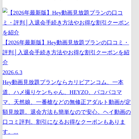
【2026年最新版】Hey動画見放題プランの口コミ・
評判│入退会手続き方法やお得な割引クーポンを紹
介
2026.6.3
Hey動画見放題プランならカリビアンコム、一本
道、ハメ撮りケンちゃん、HEYZO、パコパコマ
マ、天然娘、一番槍などの無修正アダルト動画が定
額見放題。退会方法も簡単なので安心。ヘイ動画の
口コミ評判。割引になるお得なクーポンもありま
す。...