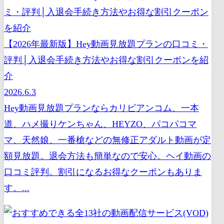
【2026年最新版】Hey動画見放題プランの口コミ・
評判│入退会手続き方法やお得な割引クーポンを紹
介
2026.6.3
Hey動画見放題プランならカリビアンコム、一本
道、ハメ撮りケンちゃん、HEYZO、パコパコマ
マ、天然娘、一番槍などの無修正アダルト動画が定
額見放題。退会方法も簡単なので安心。ヘイ動画の
口コミ評判。割引になるお得なクーポンもありま
す。...