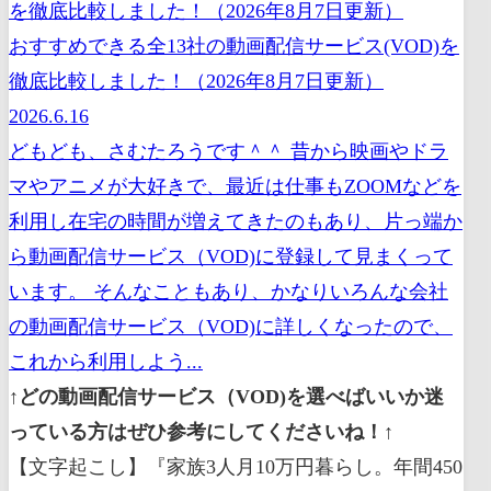
おすすめできる全13社の動画配信サービス(VOD)を
徹底比較しました！（2026年8月7日更新）
2026.6.16
どもども、さむたろうです＾＾ 昔から映画やドラ
マやアニメが大好きで、最近は仕事もZOOMなどを
利用し在宅の時間が増えてきたのもあり、片っ端か
ら動画配信サービス（VOD)に登録して見まくって
います。 そんなこともあり、かなりいろんな会社
の動画配信サービス（VOD)に詳しくなったので、
これから利用しよう...
↑どの動画配信サービス（VOD)を選べばいいか迷
っている方はぜひ参考にしてくださいね！↑
【文字起こし】『家族3人月10万円暮らし。年間450万円貯蓄する経理マンの幸せにお金を貯める100のリスト（太朗[著]）』誰でもできる方法で僕は五千万円の貯蓄ができましたいつもご覧いただきありがとうございます本要約チャンネル納涼です本日ご紹介する本は太郎先生の幸せにお金を貯める100のリストって年間で450万円の貯蓄をしている倹約家の太郎先生がついに誰でもできる最強の節約術を本書にまとめて公開してくれました節約と聞くと我慢してストレスが溜まりそうなものですがそこはご安心くださいたろう先生が教えてくれるのはストレスフリーな節約術なんですこの動画でご紹介する節約術を取り入れることで生活の満足度を維持しながらガンガン貯金を貯めることができるようになるでしょうそんな幸せにお金を貯める節約術について懇切丁寧に書かれている本書の中から本日ご紹介致します内容は以下の三つです対象家族3人暮らし生活費は月10万円で十分です第2章まるまるを財布に入れがちな人お金がどんどん減っていきます第3章超簡単これだけすれば1年間で100万円貯まりますどれもとても大切な内容です是非最後まで見て行ってくださいそれでは早速参りましょうダイソー家族3人暮らし生活費は月10万円で十分です太郎先生は経理の仕事を始めて10年以上になる一般的な会社員です元々節約が好きだったことに加え経理の仕事でお金の管理能力と知識を身につけたあー太郎先生はストレスフリーな生活を送りながら節約を継続してきました小さなことでも積み重ねれば大きなものになります太郎先生は何党5500万円の住宅ローンもわずか8年間で関西しかも関西時点で2千万円の貯蓄があったと言うんですから驚きですよねですが何も特別な収入があったり生活が苦しくなるほどの節約をしていたわけではありません誰でも今日から始めることができる節約で数千万円の貯金を実現したんですさてこの章では節約するにはまずはこれをせよという日々の家計に直結する次の節約術をご紹介いたします1最初に抑えるべきはスマホ代にできるだけカード払いでポイ活山食材は一つ100円ルール4ふるさと納税はめちゃくちゃ男今の自分にそれは必要問いかけてみるそれぞれ詳しく見ていきましょうまず一つ目の最初に抑えるべきはスマホ代について見ていきましょう節約や貯金をする上で第一優先最優先でコストカットすべき部分が毎月決まった額が出ていく固定費です固定費の見直しというのはちょっと手間がかかりますので正直面倒ですよね後回しにしたり見ないふりをしたりしがちな人も多いと思いますですが勝手に毎月の支出が減って辛い節約をしなくても自然とお金に余裕が生まれるんですから固定費節約は真っ先に手をつけるようにしましょう中でも簡単に見直すて毎月約5000円のコストカットが見込めるのがスマホ代ですもし大手キャリアを使っている方がいらっしゃいましたらすぐに格安スマホに乗り換えてしまいましょうそれだけで毎月5000円んの節約ができ年間6万円の節約につながります夫婦で乗り換えれば簡単に年間12万円の節約が可能になるんです12万円で手を大きくないですか電気代や水道料金をコツコツと節約するより費用削減効果はよっぽど大きいので真っ先に見直すべき費用となります見直さない人はスマホにお金がかかるのは仕方がないとか大手キャリアの方がなんとなく安心などといて言い訳しがちですですが本当に大手キャリアのスマホが必要なのか考え直してみてください例えば楽天の楽天アンリミットは月1ギガ未満の利用であれば無料ですさらに楽天リンクというアプリを利用すれば通話料金も基本的に無料になります家に wi-fi があればネットは自由に使えますし simカードを入れ替えるだけで電話番号は 10年間で100万円の節約ができるんです是非格安スマホへの乗り換えを検討してみましょう次に二つ目のできるだけカード払いでポイ活について解説していきます日本人は未だに現金主義的なところがありますが買い物をする時は現金よりもクレジットカードを使うこれはマットでカードで買うと基本的にポイントが付きますのでポイントを貯めればお得に節約が可能になりますと言いますか現金で買うと1円たりともポイントがつきません家計簿の管理も手間でし現金主義というのはマイナス点しかないんですちなみに利用するクレジットカードはポイント還元率が1%以上のものを選ぶようにしましょう例えば楽天カードやヤフーカードです特に楽天カードは普段の買い物でも1%のポイントが付く上に楽天市場で買うとかエリカた次第では8%から10%のポイントが付くこともありますお買い物マラソンというポイントが何倍以上も作るキャンペーン中に利用すればさらにポイントが加算されるんです月に1万円は軽くポイントを貯めることができますポイ活は誰でも始めることができる簡単で楽しい節約です現金派の人はここで一度考え直してみてくださいまたウエル活もおすすめですウェル活聞いたことがない方も多いかもしれませんがこのウェル活はウエルシア薬局で T ポイントを貯めて活用することなんですウエルシア薬局では毎月僅かに持っている T ポイントがなんと1.5倍になって買い物ができます1万円ぶんの T ポイントを持っていたらその1万円ぶんのポイントで15000円ぶんの買い物ができるんですすごいですよねそれを利用すれば日用品がかなりお得に買えますので日用品はウエルシア薬局がおすすめです続いて三つ目の食材は一つ100円ルールについて見ていきましょう食と生活は絶対に切り離すことができませんしっかりとした食生活は人間が健康的に生きる上でとても大切なことですなので食費を必要以上に切り詰める必要はありませんですが自炊をメインにして買い物にルールを設定すれば外食よりも安く済みますしよっぽど栄養バランスが良い食事が可能となります食材の買い物で提案したいのは次の三つのルールを設定することです市たいものは一週間に一回にするに食材は一つ100円にする家にある食材で献立を決める例えば月2万円台の食品に抑えるならば一週間に一回7000円の買い物を心がけてみましょうまとめ買いをするメリットはついでが愛をなくすためですスーパーに毎日のように通っているとお買い得商品がついつい目についたり気分でお菓子やデザートを追加痛くなってしまいますよね買い物に行く頻度を下げれば自然とついで買いは減ります週に1回が難しければ2回でも構いません買い物に行った時に絶対一位で会話しないと無理するよりも水で害はある程度仕方がないと割り切って買い物に行く回数自体を減らすことを意識してみてください次にお買い物の際は野菜は一つ100円お肉やお魚は100 G 100円などとお値段のルールを決めて金額を把握しやすいようにしましょう毎週の購入品がおよそ決まっていれば予算オーバーしにくくなりますただ100円の食材を求めて何件も何件もスーパーをはしごする必要はありませんお店を何軒も回るとその分水で外をしてしまいますスーパーは2箇所ぐらいと決めて買い物はサクッと済ませてしまいましょう最後に食べたい料理があるから食材を買うのではなく特売屋おすすめなどを安くなっている食材を購入しそこからメニューを考えるようにしましょうそうすれば週に1回か2回のまとめ買いでも献立選びに悩むこともなくなりますレパートリーも増えていきますので楽しくなって自炊が習慣化していきますよこれからご紹介するふるさと納税の返礼品が送られてきた月はその食材をメインにしたメニューにすれば食費を浮かしながら豪華なご飯を楽しむこともできます日々の食事を楽しみながら健康的な節約を心がけていきましょう次に四つ目のふるさと納税はめちゃくちゃお得について見ていきましょう皆さんはふるさと納税を上手に活用していますでしょうかふるさと納税は自分が応援したい自治体に行き 便については所得税の還付と住民税の控除が受けられます条件付きのワンストップ特例制度を利用すれば確定申告すら不要です収入にもよりますが毎年10万円から15万円くらいの所得税が控除されるめちゃくちゃお得な制度となりますので使わない手はありません納税は国民の三大義務の一つで日本に住む人は誰しもが払わなければなりませんどうせ同じ額の税金を払うのであれば美味しい返礼品をもらった方が絶対にお得ですしかも楽天のふるさと納税を利用すれば楽天ポイントが貯まりますのでダブルでお得な制度となりますこのようなとくしかない制度でもなんだかよく分からないからやめておくとかちょっと手続きが面倒と利用しない人が本当に多いんですねルールに沿って手続きをすれば簡単に年間10万円以上の節税ができますのでまだふるさと納税を利用したことがない人はぜひ今年から利用してみましょう最後に包めの今の自分にそれは必要と問いかけてみるについて見ていきましょう本当に欲しいものがあるならば目標金額を貯めようと思いますよね高価なパソコンでもブランドバッグでもこれが欲しいと明確なものを決めることで支出に価値が生まれますですが物に運命を感じたとか今安くなっているからといった曖昧な理由で買い物をすれば無駄遣いとなってしまう可能性がとても高いです有意義な資質とは何か人生のプラスに働くのかモチベーションアップにつながるのか一生の思い出になるのかこの三つが大前提にあります大切なのは買い物をする時にそれが本当に必要かと自分に問いかけることですそのためにもう一度欲しい気持ちは必ず家帰りましょう一週間経ってもまだ欲しいと思えるものにお金を使うのであればそれはきっと価値がある買い物になります多くの人がやってしまいがちなのがセールでの購入です生理中は暑いですえな判断ができなくなって無駄な買い物をしがちです本当に欲しいものが手に入れば使うたびに楽しくなりますし心がワクワクします何もかも節約して脂質を抑えるというわけではありませんものを買うことはお金を貯める醍醐味でもあります欲しいものは必要な時に買うこの事を普段から意識しましょうさてここまで月の生活費を10万円で過ごすための節約術について解説いたしました参考になった部分が多いんじゃないでしょうかそれではここまでの内容についてまとめてしまいましょうポイント1最初に抑えるべきは固定費のスマホ代である大手キャリアの糸は格安スマホに乗り換えるだ外で年間約10万円の節約が可能となるポイントに現金主義の人は今すぐカード払いに切り替えようポイントを貯めるポイ活で月に1万円以上は節約できるポイント3買い物をする時は一週間に一回でついで買いをなくす食材は一つ100円にする家にある食材で献立を決めるこの三つを意識すれば無理に食費を切り詰めなくても健康的で美味しい食生活を送れるようになるポイント4ふるさと納税を利用しようちょっとした手続きをするだけで年20万円以上の税金控除が得られるお得な制度を利用しない手はないポイントが何か高い買い物をするときは今の自分に本当にそれが必要かを問いかけてみよう安いから買うのではなく本当に欲しいから買うことでお金を貯める醍醐味を楽しめる第2章。。 お財布に入れがちな人お金がどんどん減っていきますさあ続いて第2章では節約できない原因と対策について解説していきますどうしても節約できないそんな方もたくさんいると思いますこの章では節約できないのはなぜという視点から節約が苦手な人にありがちな特徴を10個リストアップしました節約できないと自覚している方は自分に当てはまっているタイプと対策について確認してみましょうそれでは参ります市ストレスを溜めがちな人仕事が忙しい人間関係に悩んでいる他人が羨ましいなど生活のストレスを浪費で解消するタイプですこのタイプの人はストレスの根源が健康的な生活を送れていないことにある場合が多いです手っ取り早いストレス発散方法は運動です本要約チャンネル視聴者の方ではおなじみですよねウォーキングなどを 面倒くさがりな人収入や支出を把握しない固定費の無駄が調べられないなど簡単に改善できることを後回しにしがちなタイプですこのタイプの人は5分でも調べる時間を作ることを意識しましょう散財状況だけでなくお金の知識を一つでも得られれば節約ができるようになります格安スマホやふるさと納税などお得な情報を知らないのはただただ損しているだけです面倒くさがりだとしても短い時間ならば最初の一歩を踏み出すことができるはずですほんのひと手間で格安スマホの切り替えで約10万円の節約ふるさと納税の利用で約10万円の税金控除を受けられます年間約20万円の節約は10年間で200万円の節約につながりますたった5分です調べる癖を身につけていきましょうさん忙しい人や生活が不規則な人外食やコンビニ買いに走りがちで衝動買いもしてしまうタイプですこのタイプの人は外食やコンビニに行く回数を決めてみましょう外で食べるのが好きな人は週に1回コンビニを使うのは ATM のみなどとルールを決めてください自炊することで節約はもちろん健康的な食生活につながります時間がある時に作り置きをするのもいいかもしれませんコンビニはスーパーよりも割高でスイーツや揚げ物などの誘惑も多いので要注意ですよどんぶり勘定の人自分の資質や残高を把握していないタイプですこのタイプの人はどれだけお金を使っているか週に1回は確認するようにしてくださいスマホの家計簿アプリにはウィークリーレポートが届くアプリもありますまずは自分が何にどれだけ無駄遣いをしているか知りましょうそして無駄を少しずつ省いて行くことで節約につながっていきます午後は何とかなると思っている人今が楽しければよく将来のことを考えられないタイプですこのタイプの人は今そこそこお金があるから老後もなんとかなると考えがちですですが根拠のない曖昧な考えは非常にリスキーです老後の年金収入の他に必要な額は約2千万円と言われていますが時代の変化で顎が上がる可能性も十分にあります今のうちから不測の事態に備えて貯蓄することを意識しましょう6やたらと羽振りだけはいいといいところを見せたいケチだと思われたくないそう見栄を張ってしまうタイプですこのタイプの人はつい大きい気持ちになって頭を良くしているとお金があるんだと思われて悪いサイクルにはまりがちですお金に余裕がないときは勇気を出して最近お金を買いすぎちゃってと正直に伝えましょうそれで人が離れたのであればそれだけの関係ということです店とりあえずレシートを財布に入れがちな人整理ができない人つまり脂質の把握ができていないタイプですこのタイプの人は大量のレシートお財布の中に入れたままにすることが支出が分からなくなる原因だということを意識しましょう家計簿アプリで支出を管理するかクレジットカード払いにしてアプリで明細を確認するようにしてください財布の中身はシンプルにクレジットカードを免許証健康保険証をかかりつけの病院のカードくらいで十分です8お得なキャンペーンに弱い人ポイントカードやクーポンなどおトクのためにお金を使ってしまう人ですこのタイプの人はポイントカードやクーポンありきの買い物が無駄遣いの原因になっていることを頭に入れておきましょう第1章で解説した通り楽天カードや Yahoo カードのポイントを貯めるポイ活は月に1万円以上の大きな節約につながりますですがポイントを貯めるために買い物をしては本末転倒になってしまいますお金を貯めるにはポイントカードを整理してなるべく作らないようにしましょうもし作る場合は必要があってよく行くお店だけにしてみてくださいいうものにすぐ運命を感じがちな人その時の感情で衝動的に買ってしまうタイプですこのタイプの人は買うつもりがなかったけどその商品と目が合った瞬間に運命を感じたと言って予定外の買い物をしてしまっているのではないでしょうかその場でいいなと思ってもご紹介した節約術を思い出してください大切なのは惜しいというその気持ちを一度持ち帰ることです一週間たっても欲しくてその商品が残っていれば のでおすすめです中プチ贅沢が多いカフェや Uber eats スタバなど大きな額じゃないからとお金を使いがちなタイプですこのタイプの人は割高なデリバリーをよく注文したりちょっと休憩とカフェに頻繁に行ったりしているはずですもちろんたまに息抜きでするのはいいことですですがプチ贅沢も回数を重ねれば大きな力となりますまずは週に一回でもいいのでお金を全く使わないノーマネーデーを設定してみてくださいバターコーヒーを飲みたいからカフェに入るという思考は捨てましょうバイポットにコーヒーを入れて持ち歩くだけでも月に数千円の節約はできるはずです塵も積もれば山となるこれを意識して慣れてしまっているプチ贅沢の習慣を少しずつ変えてみてくださいさて節約が苦手な方を10タイプに分類して原因と対策について見てきました複数のタイプに当てはまっちゃったなーという方もいると思いますそれぞれの原因と対策をしっかりと把握して少しずつ節約のための行動を心掛けていきましょうただ気をつけて欲しいことがありますそれは節約は個人の問題ではなく家族がいる場合は家族の問題でもあるということです家族がいる場合はお金についての価値観や節約の意識を共有することがマットレスどれだけ自分が貯蓄に励んでも相手が散財してしまうと資産形成が遠のいてしまうからです著者の太郎先生の家でも家計管理は太郎先生が担当していますが好きで招い会議をして貯蓄額や支出額を共有しているといいます夫もしくは妻が浪費家で困っているのであれば月々にどれだけのお金を使っているのか数値で見せるようにしましょう月々の支払額まで歳までに完済したい月の生活費はこのくらいにさあげていくら貯める必要があるこのように具体的に節約の必要性を説明するとお金の使い方が変わるものです節約は一人ではできません家族の協力が絶対に必要となってきます家族のお金の使い方で困っている方がいらっしゃいましたらこの章で解説したタイプを参考にして根気よく話し合うようにしましょうどうしても自分や家族の意思が弱ければ先取り貯金をするのも選択肢です目標の貯金額を決めたら1月の貯金額も決まってきますよね自分たちではその貯金額を達成できそうにないと感じたら1月の目標貯金額を給料から自動的に積み立てるようにしましょう自動積立の設定は銀行で簡単にできますので給料日になったら目標貯金額を別の口座に移す設定をしてその口座には絶対に触らないようにしてください初めから使える金額の上限額待っていれば自然と節約するしかない状況になります意思が弱いと自覚している人はうまく先取り貯金のシステムを利用しましょうさてこの章では節約が苦手な方のタイプ分類をしてそれぞれのタイプの原因と対策について解説しましたそれではここまでの内容をまとめてしまいましょうポイント市節約が苦手な方は原因を10個のタイプに分類できるそれぞれ節約ができるようになるための対策が異なるので自分がどのタイプに当てはまるのかを知りお薦めの大作に沿って節約することを心がけようポイントに家族がいる方は節約をするには家族の協力も必要不可欠である月一でマネー会議をしてお金についての価値観や節約の意識を共有するようにしよう第3章超簡単これだけすれば1年間で100万円貯まります続いて第三章ではお金が増える貯蓄投資術について解説していきます第1章第2章と脂質を減らす節約術について見てきましたが第三章では収入を増やす方法について見ていきます通すと言うとリスクが高そうとか難しそうとか思われるかもしれませんですがしっかりと投資の内容を理解すればお金を効率よく増やすことはとても簡単であることがわかります貯蓄型の保険で積み立てをしている方も多いと思いますが貯蓄を増やすことを考えるのであれば断然投資がおすすめですその大きな理由は手数料です保険には必ず手数料が上乗せされています保険は保険会社が儲かるように商品設計されているんです国民保険にさえ入っておけば民間の保険へ加入する必要もさほど高くはありません万が一の時に備える程度で十分という考えもあることを念頭に入れておきましょう 鍋敷きとしては一つの商品を購入=一つの銘柄を購入となりますですが投資信託は一つの商品の中に複数の銘柄が組み合わさっているんですしたがって一つの商品を購入するだけで分散投資ができリスクを抑えることができるという魅力があるんですまた ETF は上場している投資信託で手数料が安いのが魅力です一般の投資信託の手数料が0.1%から1.3%くらいなのに対して米国 ETF なら0.03%から0.1%くらいとなりますかなり違いますよねただそれでも投資が初めてだとやっぱりリスクがあるので怖いという感情はあると思いますそこで特にリスクが低い投資として次の二つをご紹介致しますいち入れ子に積立 NISA どちらも名前だけは知っているという方も多いでしょう著者の太郎先生が初心者の方におすすめする投資信託ナンバーワンは入れ子ですその理由は積み立てた掛け金が全額所得控除の対象となるためかなり所得税を抑えることができるからですそして60歳まで引き出すことができないという強制力がありますので貯金が苦手な方でもお金が貯まる仕組みとなっていますまた売却した時に利益に税金がかからないというのも ideco の魅力です月々の掛け金の上限は人によって異なります自営業やフリーランスの方は68000円公務員の方は12000円会社員は企業年金の加入がなければ2万3000円企業年金の加入があれば12000円から2万円となります真ん中が厳しい方は5000円からでも始めることができますやらないよりは行った方が将来的にお金が増える可能性があります基本的には60歳未満の方は加入できますのでただただ貯金をしているだけの方や利回りの低い貯蓄保険の積立をしている方は ideco の加入を検討してみてくださいそしてもう一つお勧めできる投資が積立 NISA です NISA には一般 NISA つみたて NISA ジュニア NISA の3種類があります ideco と違い掛け金の税金控除はできませんただし運用して発生した利益は非課税なのでかなりお得です一般 NISA は年間上限額が120万円で運用期間は5年間積立 NISA は年間上限額が40万円ですが20年間運用できます無理のない金額で長期的に運用できますので初心者がお金を増やしていくにはつみたて NISA がオススメとなります長く続けていれば利益が出るという実績がありますので損はしにくい投手と言えますこのご時世老後年金だけに頼るのは恐ろしいことで長期的に考えて早いうちから自分でお金を増やしていくことがおすすめです投資は先が見えなくて不安になるかもしれませんですが10年以上と長期間かけ続けることでリスクを抑えることができ利益が出る可能性は高まります日本でもようやく登場する人が徐々に増えてきました今夜 YouTube で Twitter で手軽にわかりやすい情報を収集することだってできますもちろん全くリスクがないというわけではありませんのでよくご自分で検討したうえで判断するようにしましょうただいきなり登場しましょうと言われてもどの銘柄を選んでいいかわからないよという方もいらっしゃると思いますたろう先生はご自分の投資銘柄を本書で公開していますので銘柄選びの参考にしてみてくださいまず太郎先生は ideco に月額上限の23000ノートをししていますつみたて NISA にも年間上限額の40万円月額33333塩を楽天全米株式インデックスファンドに投資しています次に太郎先生の奥様が一般 NISA で年間上限額120万円の月額10万円米国 ETF vig という銘柄を購入していますそして最後に太郎先生のお子様がジュニア NISA の投資信託で年間上限額80万円月額66666円を投資しています運用したお金は何大学入学の時にプレゼントして大学四年間の資金にしてほしいという思いもあるそうですこのように太郎天井の一家では毎月約22万円部を聞かせ口座で投資していますこれだけでも年間で約264万円の貯蓄になりますしかもに周りをプラスすれば年間で 七万