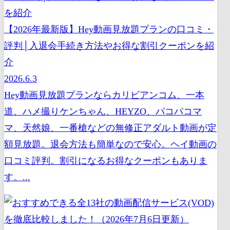
【2026年最新版】Hey動画見放題プランの口コミ・
評判│入退会手続き方法やお得な割引クーポンを紹
介
2026.6.3
Hey動画見放題プランならカリビアンコム、一本
道、ハメ撮りケンちゃん、HEYZO、パコパコマ
マ、天然娘、一番槍などの無修正アダルト動画が定
額見放題。退会方法も簡単なので安心。ヘイ動画の
口コミ評判。割引になるお得なクーポンもありま
す。...