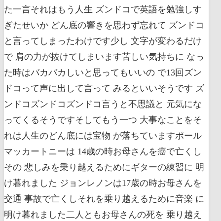
た一言それはもう人生 ズンドコで英語を勉強しす
ぎたせいか どん底の響きを思わず忘れて ズンドコ
と言ってしまったわけです少し 文字が変わるだけ
で 肩の力が抜けてしまいます苦しい気持ちに なっ
た時はバカバカしいと思ってもいいの で13回ズン
ドコって声に出して言って みるといいそうです ズ
ンドコズンドコズンドコ言うと不思議と 元気にな
ってくるそうですそしてもう一つ 大事なことをそ
れは人生のどん底には宝物 が落ちていますポール
マッカートニーは 14歳の時お母さんを癌で亡くし
その 悲しみを乗り越えるためにギターの練習に 明
け暮れました ジョンレノンは17歳の時お母さんを
交通 事故で亡くしそれを乗り越えるために音楽 に
明け暮れました二人ともお母さんの死を 乗り越え