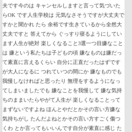
夫です今のは キャンセルしますと言って気づいた
らOK です人生学校は 元気なさそうですが大丈夫で
すかと聞かれ たら 余裕です生きているから全然大
丈夫ですと 答えてから ぐっすり寝るようにしてい
ます人生が絶対 楽しくなること3選一つ目嫌なこと
は 嫌という私たちは子どもの頃 嫌なものは嫌だっ
て素直に言えるくらい 自分に正直だったはずです
が大人になるに つれていつの間にか 嫌なものでも
我慢しなければと思ったり 無理をするようになっ
てしまいましたでも 嫌なことを我慢して 嫌な気持
ちのままいたらやがて人生が 楽しくなることって
まずないですよね ほんとやだとかその言い方嫌な
気持ちがし たんだよねとかその言い方すごく傷つ
くわ とか言ってもいいんです自分が素直に感じ た