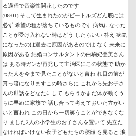
る過程で音楽性開花したのです
(08:01) そして生まれたのがビートルズどん底には
必ず 希望の種が落ちているものです 病気になった
ことが受け入れない時はどう したらいい 答え 病気
になったのは過去に原因があるのでは なく 未来に
原因がある 結婚コンサルタントの白駒妃登美さん
は ある時ガンが再発して主治医にこの状態で 助か
った人を今まで見たことがないと言わ れ目の前が
真っ暗になりますこの時さらに これから先お子さ
んの世話をどなたにして もらうかまだ体が動くう
ちに早めに家族で 話し合って考えておいた方がい
いと言われ この日から一切笑うことができなくな
り ました2人の小学生のお子さんを置いて 先立た
なければいけない夜子どもたちの寝顔 を見ると 涙