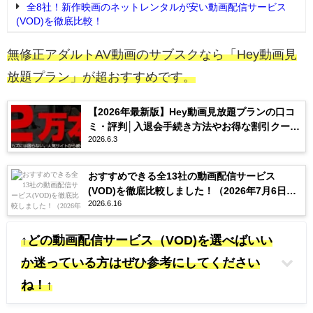
全8社！新作映画のネットレンタルが安い動画配信サービス
(VOD)を徹底比較！
無修正アダルトAV動画のサブスクなら「Hey動画見
放題プラン」が超おすすめです。
【2026年最新版】Hey動画見放題プランの口コ
ミ・評判│入退会手続き方法やお得な割引クーポ
2026.6.3
ンを紹介
おすすめできる全13社の動画配信サービス
(VOD)を徹底比較しました！（2026年7月6日更
2026.6.16
新）
↑どの動画配信サービス（VOD)を選べばいい
か迷っている方はぜひ参考にしてください
ね！↑