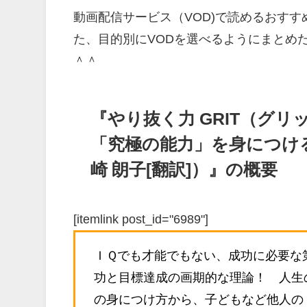
動画配信サービス（VOD)で読めるおす
た、目的別にVODを選べるようにまとめ
＾＾
『やり抜く力 GRIT（グ
「究極の能力」を身につける
崎 朗子[翻訳]）』の概要
[itemlink post_id="6989"]
ＩＱでも才能でもない、成功に必要な
功と目標達成の画期的な理論！ 人生
の身につけ方から、子どもなど他人の