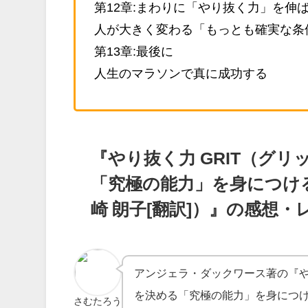
第12章:まわりに「やり抜く力」を伸
人が大きく変わる「もっとも確実な条
第13章:最後に
人生のマラソンで真に成功する
『やり抜く力 GRIT（グ
「究極の能力」を身につける
崎 朗子[翻訳]）』の感想・
アンジェラ・ダックワース著の『やり
を決める「究極の能力」を身につ
さむたろう