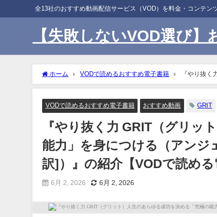
全13社のおすすめ動画配信サービス（VOD）を料金・コンテ
【失敗しないVOD選び】
ホーム
VODで読めるおすすめ電子書籍
『やり抜く力
（アンジェラ・ダックワース[著], 神崎 朗子[翻訳]）』の紹
VODで読めるおすすめ電子書籍
おすすめ動画
GRIT
『やり抜く力 GRIT（グリ
能力」を身につける（アンジェラ
訳]）』の紹介【VODで読め
6月 2, 2026
6月 2, 2026