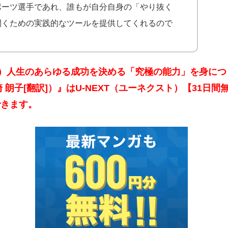
ポーツ選手であれ、誰もが自分自身の「やり抜く
開くための実践的なツールを提供してくれるので
ット）人生のあらゆる成功を決める「究極の能力」を身につ
 朗子[翻訳]）』はU-NEXT（ユーネクスト）【31日間
できます。