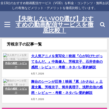
全13社のおすすめ動画配信サービス（VOD）を料金・コンテンツ・無料お試
しの有無などメリット・デメリットを徹底比較しています。
【失敗しないVOD選び】おす
すめの動画配信サービスを徹
底比較！
芳根京子の記事一覧
大人気アニメを実写化！映画『心が叫びたがっ
てるんだ。』中島健人、芳根京子、石井杏奈の
作品の感想・レビュ
感想・レビュー・考察・ネタバレ要約解説
ー
6月 7, 2026
舞台のシーンが圧巻！映画『累（かさね）』土
屋太鳳、芳根京子、筒井真理子、浅野忠信の感
作品の感想・レビュ
想・レビュー・考察・ネタバレ要約解説
ー
6月 7, 2026