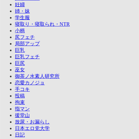
妊婦
姉・妹
学生服
寝取り・寝取られ・NTR
小柄
尻フェチ
局部アップ
巨乳
巨乳フェチ
巨尻
巫女
御茶ノ水素人研究所
恋愛カノジョ
手コキ
投稿
拘束
指マン
援堂山
放尿・お漏らし
日本エロ党大学
日記