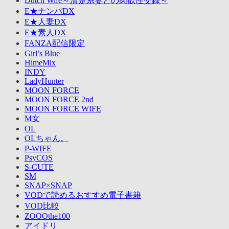
Dutch Wife～清楚系妻との肉欲性交録～
E★ナンパDX
E★人妻DX
E★素人DX
FANZA配信限定
Girl’s Blue
HimeMix
INDY
LadyHunter
MOON FORCE
MOON FORCE 2nd
MOON FORCE WIFE
M女
OL
OLちゃん。
P-WIFE
PsyCOS
S-CUTE
SM
SNAP×SNAP
VODで読めるおすすめ電子書籍
VOD比較
ZOOOthe100
アイドリ