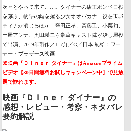
次々とやって来て……。ダイナーの店主ボンベロ役
を藤原、物語の鍵を握る少女オオバカナコ役を玉城
ティナが演じるほか、窪田正孝、斎藤工、小栗旬、
土屋アンナ、奥田瑛二ら豪華キャスト陣が殺し屋役
で出演。2019年製作／117分／G／日本 配給：ワー
ナー・ブラザース映画
※映画『Ｄｉｎｅｒ ダイナー』はAmazonプライム
ビデオ【30日間無料お試しキャンペーン中】で見放
題で観れます。
映画『Ｄｉｎｅｒ ダイナー』の
感想・レビュー・考察・ネタバレ
要約解説