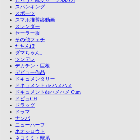
しろうと乱交サークルの刃
スパンキング
スポーツ
スマホ推奨縦動画
スレンダー
セーラー服
その他フェチ
たちんぼ
ダマちゃん。
ツンデレ
デカチン・巨根
デビュー作品
ドキュメンタリー
ドキュメント de ハメハメ
ドキュメントdeハメハメ Cum
ドピュCH
ドラッグ
ドラマ
ナンパ
ニューハーフ
ネオシロウト
ネコミミ・獣系