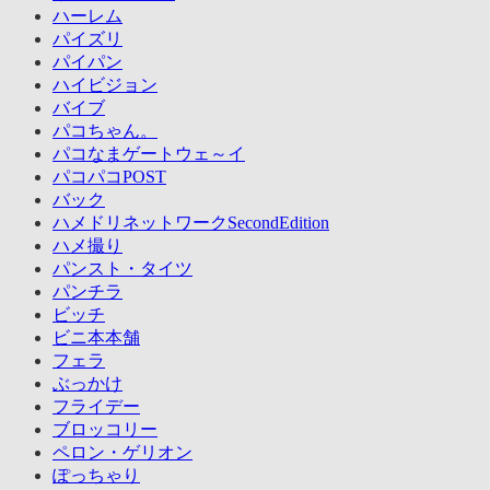
ハーレム
パイズリ
パイパン
ハイビジョン
バイブ
パコちゃん。
パコなまゲートウェ～イ
パコパコPOST
バック
ハメドリネットワークSecondEdition
ハメ撮り
パンスト・タイツ
パンチラ
ビッチ
ビニ本本舗
フェラ
ぶっかけ
フライデー
ブロッコリー
ペロン・ゲリオン
ぽっちゃり