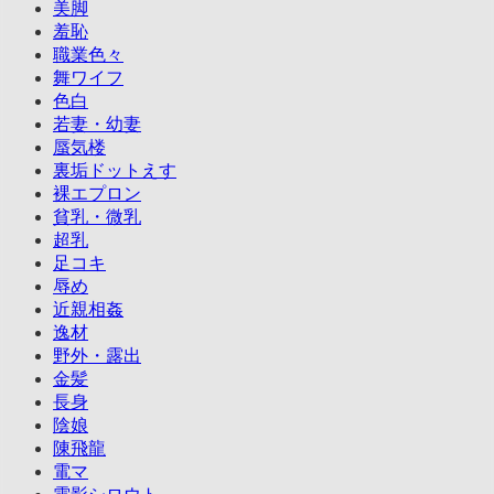
美脚
羞恥
職業色々
舞ワイフ
色白
若妻・幼妻
蜃気楼
裏垢ドットえす
裸エプロン
貧乳・微乳
超乳
足コキ
辱め
近親相姦
逸材
野外・露出
金髪
長身
陰娘
陳飛龍
電マ