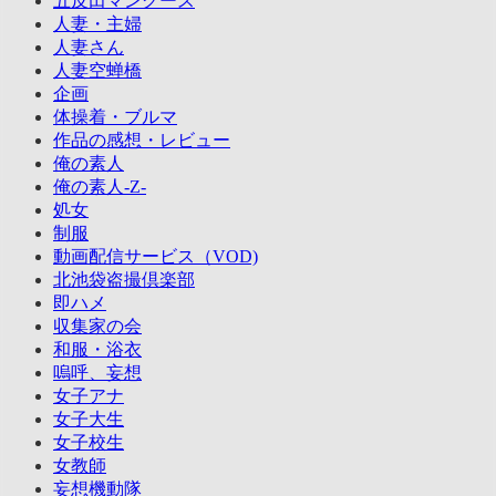
五反田マングース
人妻・主婦
人妻さん
人妻空蝉橋
企画
体操着・ブルマ
作品の感想・レビュー
俺の素人
俺の素人-Z-
処女
制服
動画配信サービス（VOD)
北池袋盗撮倶楽部
即ハメ
収集家の会
和服・浴衣
嗚呼、妄想
女子アナ
女子大生
女子校生
女教師
妄想機動隊