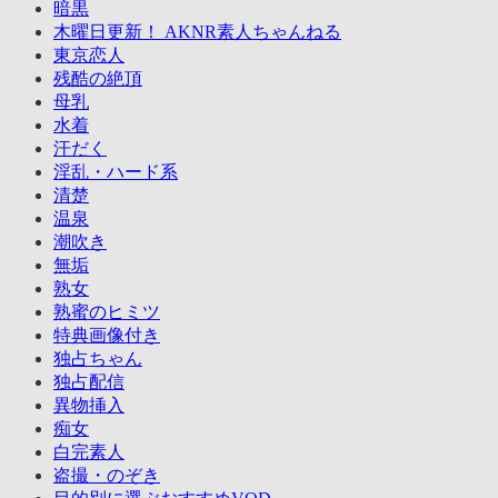
暗黒
木曜日更新！ AKNR素人ちゃんねる
東京恋人
残酷の絶頂
母乳
水着
汗だく
淫乱・ハード系
清楚
温泉
潮吹き
無垢
熟女
熟蜜のヒミツ
特典画像付き
独占ちゃん
独占配信
異物挿入
痴女
白完素人
盗撮・のぞき