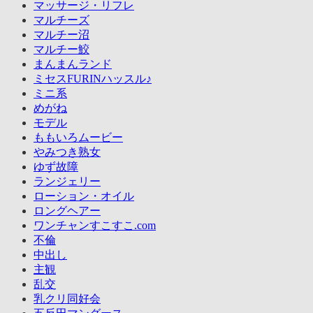
マッサージ・リフレ
マルチーズ
マルチー沼
マルチー鮫
まんまんランド
ミセスFURINハッスル♪
ミニ系
めがね
モデル
ももいろムービー
やみつき熟女
ゆず故障
ランジェリー
ローション・オイル
ロングヘアー
ワンチャンすこすこ.com
不倫
中出し
主観
乱交
乳クリ同好会