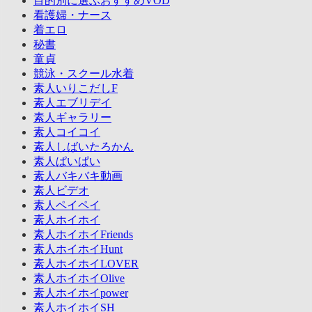
目的別に選ぶおすすめVOD
看護婦・ナース
着エロ
秘書
童貞
競泳・スクール水着
素人いりこだしF
素人エブリデイ
素人ギャラリー
素人コイコイ
素人しばいたろかん
素人ぱいぱい
素人バキバキ動画
素人ビデオ
素人ペイペイ
素人ホイホイ
素人ホイホイFriends
素人ホイホイHunt
素人ホイホイLOVER
素人ホイホイOlive
素人ホイホイpower
素人ホイホイSH