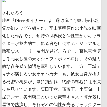
さむたろう
映画『Diner ダイナー』は、藤原竜也と蜷川実花監
督が初タッグを組んだ、平山夢明原作の小説を映画
化した作品です。独特の世界観と個性豊かなキャラ
クターが魅力的で、観る者を圧倒するビジュアルと
緻密なストーリー展開が見どころです。藤原竜也演
じる元殺し屋の天才シェフ・ボンベロは、その魅力
的な存在感で物語を牽引しています。一方、玉城テ
ィナが演じる少女オオバカナコも、彼女自身が抱え
る秘密や葛藤が丁寧に描かれ、物語の核心に迫る演
技を見せています。窪田正孝、斎藤工、小栗旬、土
屋アンナ、奥田瑛二といった豪華キャスト陣が殺し
屋役で熱演し、それぞれの個性が光るキャラクター