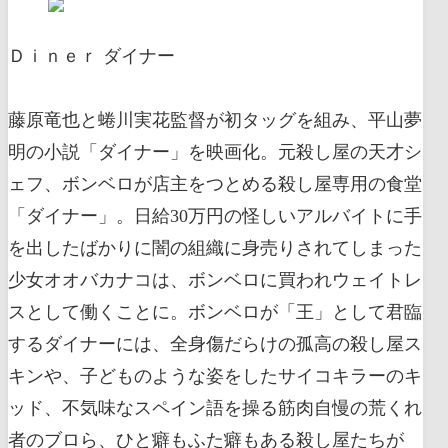
Ｄｉｎｅｒ ダイナー
藤原竜也と蜷川実花監督が初タッグを組み、平山夢
明の小説「ダイナー」を映画化。元殺し屋の天才シ
ェフ、ボンベロが店主をつとめる殺し屋専用の食堂
「ダイナー」。日給30万円の怪しいアルバイトに手
を出したばかりに闇の組織に身売りされてしまった
少女オオバカナコは、ボンベロに買われウェイトレ
スとして働くことに。ボンベロが「王」として君臨
するダイナーには、全身傷だらけの孤高の殺し屋ス
キンや、子どものような姿をしたサイコキラーのキ
ッド、不気味なスペイン語を操る筋肉自慢の荒くれ
者のブロら、ひと癖もふた癖もある殺し屋たちが