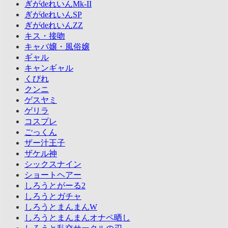
ぎがdeれいんMk-II
ぎがdeれいんSP
ぎがdeれいんZZ
キス・接吻
キャバ嬢・風俗嬢
ギャル
キャンギャル
くびれ
クンニ
ゲスヤミ
ゲリラ
コスプレ
ごっくん
ザー汁王子
ザケル神
シックスナイン
ショートヘアー
しろうとがーる2
しろうとガチャ
しろうとまんまんW
しろうとまんまんオナペ晒し