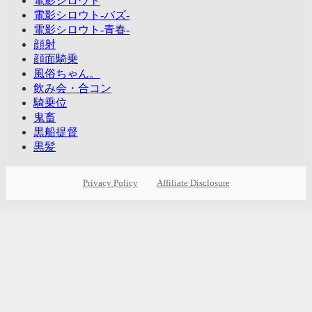
電影シロウト
電影シロウト-バズ-
電影シロウト-青春-
顔射
顔面騎乗
風俗ちゃん。
飲み会・合コン
騎乗位
鬼畜
黒船提督
黒髪
Privacy Policy
Affiliate Disclosure