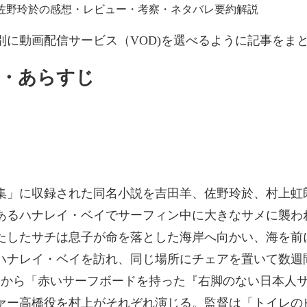
に動画配信サービス（VOD)を選べるように記事をま
要・あらすじ
譚集」に収録された同名小説を吉田羊、佐野玲於、村上
あるハナレイ・ベイでサーフィン中に大きなサメに襲わ
たしたサチは息子が命を落とした海岸へ向かい、海を前
ハナレイ・ベイを訪れ、同じ場所にチェアを置いて数週
ーから「赤いサーフボードを持った『右脚のない日本人
ー高橋役を村上がそれぞれ演じる。監督は「トイレのピエ