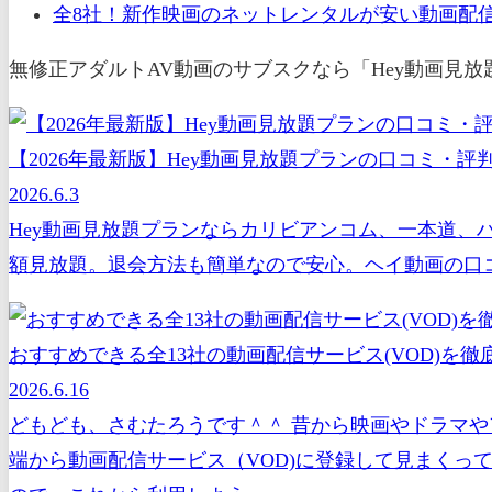
全8社！新作映画のネットレンタルが安い動画配信
無修正アダルトAV動画のサブスクなら「Hey動画見
【2026年最新版】Hey動画見放題プランの口コミ・
2026.6.3
Hey動画見放題プランならカリビアンコム、一本道、
額見放題。退会方法も簡単なので安心。ヘイ動画の口コ
おすすめできる全13社の動画配信サービス(VOD)を徹底
2026.6.16
どもども、さむたろうです＾＾ 昔から映画やドラマや
端から動画配信サービス（VOD)に登録して見まくっ