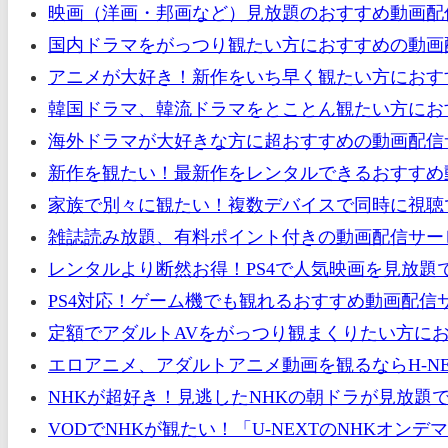
映画（洋画・邦画など）見放題のおすすめ動画配
国内ドラマをがっつり観たい方におすすめの動画配
アニメが大好き！新作をいち早く観たい方におすす
韓国ドラマ、韓流ドラマをとことん観たい方におす
海外ドラマが大好きな方に超おすすめの動画配信サ
新作を観たい！最新作をレンタルできるおすすめ動
家族で別々に観たい！複数デバイスで同時に視聴
雑誌読み放題、有料ポイント付きの動画配信サー
レンタルより断然お得！PS4で人気映画を見放題
PS4対応！ゲーム機でも観れるおすすめ動画配信
定額でアダルトAVをがっつり観まくりたい方にお
エロアニメ、アダルトアニメ動画を観るならH-NE
NHKが超好き！見逃したNHKの朝ドラが見放題
VODでNHKが観たい！「U-NEXTのNHKオ