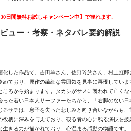
【30日間無料お試しキャンペーン中】で観れます。
ビュー・考察・ネタバレ要約解説
画化した作品で、吉田羊さん、佐野玲於さん、村上虹郎
務めており、原作の繊細な雰囲気を見事に再現していま
ところから始まります。タカシがサメに襲われて亡くな
会った若い日本人サーファーたちから、「右脚のない日
じるサチは、息子を失った悲しみと向き合いながらも、
の役柄に深みを与えており、観る者の心に残る演技を披
な生きる力が描かれており、心温まる感動の物語です。